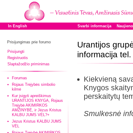
In English
Svarbi informacija
Naujien
Prisijungimas prie forumo
Urantijos gru
Prisijungti
informacija tel
Registruotis
Slaptažodžio priminimas
Kiekvieną savai
Forumas
Rojaus Trejybės simbolio
Knygos skaitym
kilmė
perskaitytų te
Kur įsigyti apreiškimus
URANTIJOS KNYGA, Rojaus
Trejybė AKIMIRKOS
AMŽINYBĖ, ir Jėzus Kristus
Smulkesnė info
KALBU JUMS VĖL?+
Jėzus Kristus KALBU JUMS
VĖL
Rojaus Trejybė AKIMIRKOS