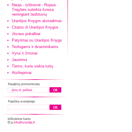
Nauja - ryškesnė - Rojaus
Trejybės suteikta šviesa
nerengiant laidotuvių
Urantijos Knygos atsiradimas
Citatos iš Urantijos Knygos
Jėzaus pokalbiai
Patyrimai su Urantijos Knyga
Teologams ir dvasininkams
Vyrui ir žmonai
Jaunimui
Tiems, kurie siekia turtų
Atsiliepimai
Naujienų prenumerata:
Paieška svetainėje:
Ieškokime kartu
El.p.
info@urantija.lt