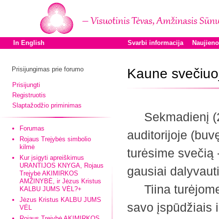
In English
Svarbi informacija
Naujien
Prisijungimas prie forumo
Kaune svečiuoj
Prisijungti
Registruotis
Slaptažodžio priminimas
Sekmadienį (200
Forumas
auditorijoje (bu
Rojaus Trejybės simbolio
kilmė
turėsime svečią 
Kur įsigyti apreiškimus
URANTIJOS KNYGA, Rojaus
gausiai dalyvauti
Trejybė AKIMIRKOS
AMŽINYBĖ, ir Jėzus Kristus
Tiina turėjome g
KALBU JUMS VĖL?+
Jėzus Kristus KALBU JUMS
savo įspūdžiais
VĖL
Rojaus Trejybė AKIMIRKOS