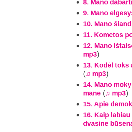
8. Mano dabart
9. Mano elgesys
10. Mano šiand
11. Kometos po
12. Mano Ištais
)
mp3
13. Kodėl toks 
(
)
♫ mp3
14. Mano mokyma
(
)
mane
♫ mp3
15. Apie demok
16. Kaip labiau
dvasine būsen