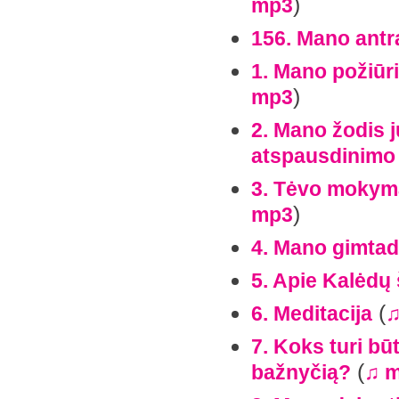
)
mp3
156. Mano antr
1. Mano požiūr
)
mp3
2. Mano žodis
atspausdinimo
3. Tėvo mokyma
)
mp3
4. Mano gimtad
5. Apie Kalėdų
(
6. Meditacija
♫
7. Koks turi būt
(
bažnyčią?
♫ 