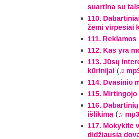
suartina su tai
110. Dabartiniai
žemi virpesiai 
111. Reklamos 
112. Kas yra m
113. Jūsų intere
(
kūrinijai
♫ mp
114. Dvasinio 
115. Mirtingojo
116. Dabartinių
(
išlikimą
♫ mp
117. Mokykite v
didžiausia dov