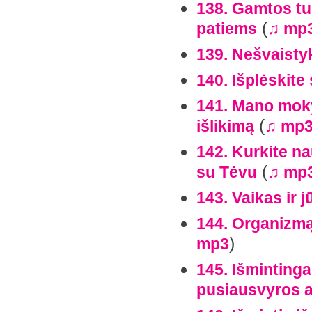
138. Gamtos tu
(
patiems
♫ mp
139. Nešvaistyk
140. Išplėskite
141. Mano mokym
(
išlikimą
♫ mp
142. Kurkite na
(
su Tėvu
♫ mp
143. Vaikas ir j
144. Organizmą
)
mp3
145. Išmintinga
pusiausvyros 