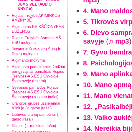
mp3
JUMS VĖL (AUDIO
KNYGA)
4. Mano maldo
Rojaus Trejybė AKIMIRKOS
AMŽINYBĖ
5. Tikrovės vir
Algimantas KRIKŠČIONYBĖS
6. Dievo sampr
DUŽENOS
Rojaus Trejybės Asmenų-AŠ
(
)
savyje
♫ mp3
ESU mokymai
Jėzaus ir Kūrėjo kitų Sūnų ir
7. Gyvo bendr
Dukrų mokymai
Algimanto mokymai
8. Psichologijo
Algimanto pamokomieji žodžiai
per gyvąsias pamaldas Rojaus
9. Mano aplink
Trejybės-AŠ ESU Gyvojoje
Šventovėje (tekstai)
10. Mano apmą
Gyvosios pamaldos Rojaus
Trejybės-AŠ ESU Gyvojoje
11. Mano viena
Šventovėje (♫ garso įrašai)
Urantijos grupės užsiėmimai
12. „Pasikalbė
Vilniuje (♫ garso įrašai)
Lietuvos urantų sambūriai (♫
13. Vaiko auklė
garso įrašai)
Dainos (♫ muzikos įrašai)
14. Nereikia bij