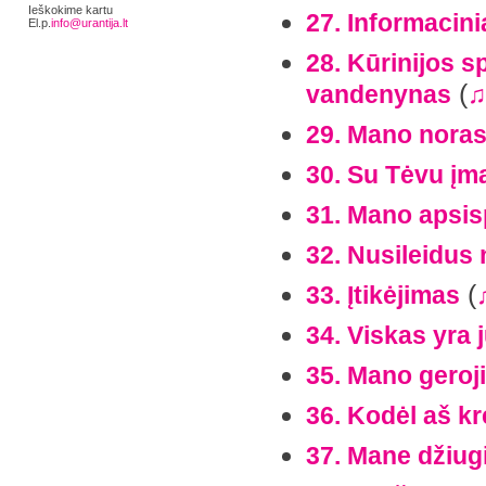
Ieškokime kartu
27. Informacinia
El.p.
info@urantija.lt
28. Kūrinijos s
(
vandenynas
♫
29. Mano nora
30. Su Tėvu į
31. Mano apsi
32. Nusileidus
(
33. Įtikėjimas
34. Viskas yra 
35. Mano geroji
36. Kodėl aš kr
37. Mane džiug