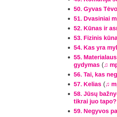
50. Gyvas Tėvo
51. Dvasiniai m
52. Kūnas ir a
53. Fizinis kūn
54. Kas yra myl
55. Materialaus
(
gydymas
♫ m
56. Tai, kas ne
(
57. Kelias
♫ m
58. Jūsų bažnyč
tikrai juo tapo?
59. Negyvos p