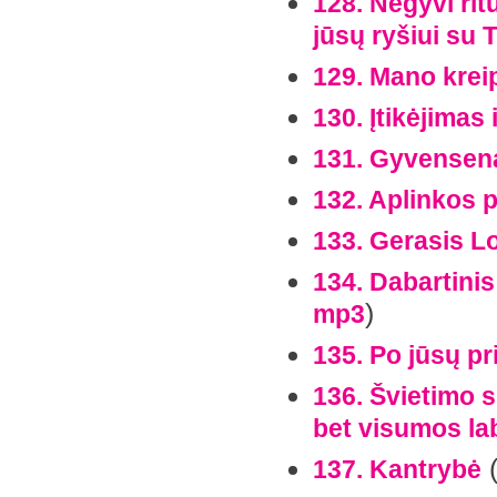
128. Negyvi rit
jūsų ryšiui su 
129. Mano krei
130. Įtikėjimas 
131. Gyvensena
132. Aplinkos 
133. Gerasis L
134. Dabartinis
)
mp3
135. Po jūsų pr
136. Švietimo s
bet visumos la
137. Kantrybė