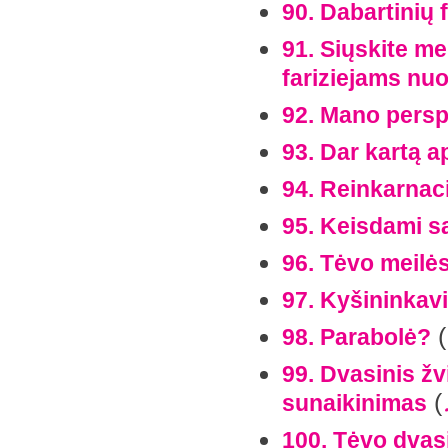
90. Dabartinių 
91. Siųskite me
fariziejams nu
92. Mano pers
93. Dar kartą a
94. Reinkarnaci
95. Keisdami sa
96. Tėvo meilė
97. Kyšininkav
(
98. Parabolė?
99. Dvasinis žv
(
sunaikinimas
100. Tėvo dvasi