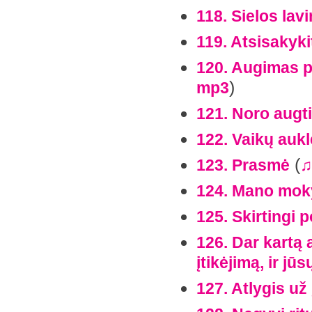
118. Sielos lav
119. Atsisakyk
120. Augimas p
)
mp3
121. Noro augti
122. Vaikų aukl
(
123. Prasmė
♫
124. Mano mok
125. Skirtingi po
126. Dar kartą 
įtikėjimą, ir jū
127. Atlygis už