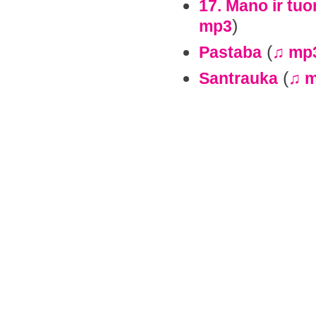
17. Mano ir tu
)
mp3
(
Pastaba
♫ mp
(
Santrauka
♫ 