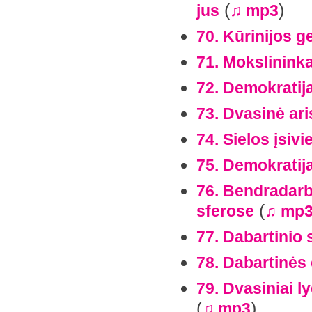
(
)
jus
♫ mp3
70. Kūrinijos g
71. Mokslininka
72. Demokratij
73. Dvasinė aris
74. Sielos įsi
75. Demokratij
76. Bendradarb
(
sferose
♫ mp
77. Dabartinio 
78. Dabartinės
79. Dvasiniai ly
(
)
♫ mp3