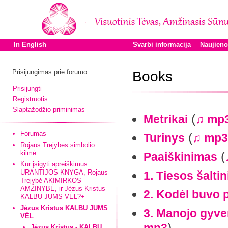
In English
Svarbi informacija
Naujien
Prisijungimas prie forumo
Books
Prisijungti
Registruotis
Slaptažodžio priminimas
(
Metrikai
♫ mp
Forumas
(
Turinys
♫ mp3
Rojaus Trejybės simbolio
kilmė
(
Paaiškinimas
Kur įsigyti apreiškimus
URANTIJOS KNYGA, Rojaus
1. Tiesos šaltin
Trejybė AKIMIRKOS
AMŽINYBĖ, ir Jėzus Kristus
2. Kodėl buvo 
KALBU JUMS VĖL?+
Jėzus Kristus KALBU JUMS
3. Manojo gyve
VĖL
)
Jėzus Kristus - KALBU