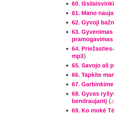
60. Išsilaisvink
61. Mano nauj
62. Gyvoji baž
63. Gyvenimas 
pramogavimas
64. Priežastie
)
mp3
65. Savojo aš 
66. Tapkite ma
67. Garbinkime
68. Gyvas ryšy
(
bendraujantį
69. Ko mokė Tė