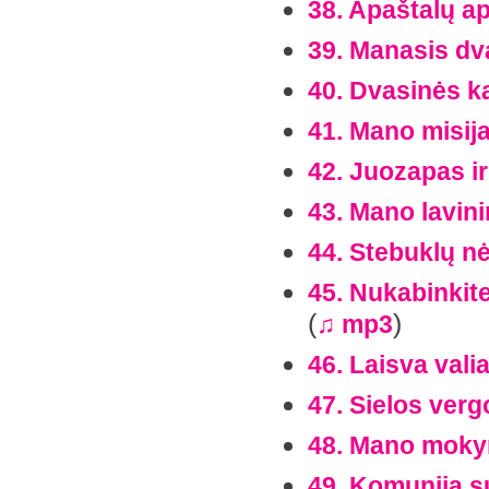
38. Apaštalų ap
39. Manasis dv
40. Dvasinės ka
41. Mano misij
42. Juozapas ir
43. Mano lavin
44. Stebuklų n
45. Nukabinkit
(
)
♫ mp3
46. Laisva vali
47. Sielos ver
48. Mano mokym
49. Komunija s