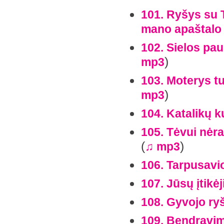
101. Ryšys su Tė
mano apaštalo
102. Sielos pau
)
mp3
103. Moterys tu
)
mp3
104. Katalikų k
105. Tėvui nėra
(
)
♫ mp3
106. Tarpusavio
107. Jūsų įtikė
108. Gyvojo ry
109. Bendravim