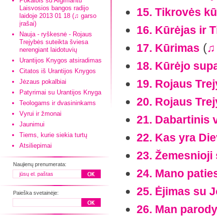
Pokalbis su Algimantu
Laisvosios bangos radijo
15. Tikrovės kūr
laidoje 2013 01 18 (♫ garso
įrašai)
16. Kūrėjas ir 
Nauja - ryškesnė - Rojaus
Trejybės suteikta šviesa
(
17. Kūrimas
♫
nerengiant laidotuvių
Urantijos Knygos atsiradimas
18. Kūrėjo sup
Citatos iš Urantijos Knygos
19. Rojaus Tre
Jėzaus pokalbiai
Patyrimai su Urantijos Knyga
20. Rojaus Trej
Teologams ir dvasininkams
Vyrui ir žmonai
21. Dabartinis
Jaunimui
Tiems, kurie siekia turtų
22. Kas yra Di
Atsiliepimai
23. Žemesnioj
Naujienų prenumerata:
24. Mano patie
25. Ėjimas su J
Paieška svetainėje:
26. Man parody