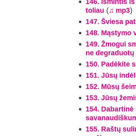
146. Išmintis i
(
)
toliau
♫ mp3
147. Šviesa pat
148. Mąstymo v
149. Žmogui sm
ne degraduotų
150. Padėkite 
151. Jūsų indė
152. Mūsų šeim
153. Jūsų žemiš
154. Dabartinė 
savanaudišku
155. Raštų sul