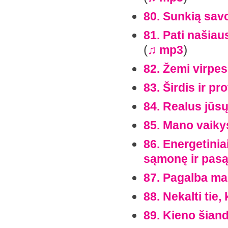
80. Sunkią sav
81. Pati našiau
(
)
♫ mp3
82. Žemi virpes
83. Širdis ir pr
84. Realus jūs
85. Mano vaiky
86. Energetinia
sąmonę ir pas
87. Pagalba ma
88. Nekalti tie
89. Kieno šian