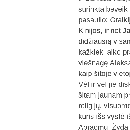
surinkta beveik 
pasaulio: Graiki
Kinijos, ir net 
didžiausią visame
kažkiek laiko p
viešnagę Aleksa
kaip šitoje vieto
Vėl ir vėl jie d
šitam jaunam pro
religijų, visuo
kuris išsivystė 
Abraomu. Žydai