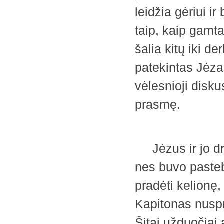
leidžia gėriui ir
taip, kaip gamta
šalia kitų iki d
patekintas Jėza
vėlesnioji diskus
prasmę.
Jėzus ir jo dra
nes buvo pastebė
pradėti kelionę,
Kapitonas nuspr
Šitai užduočiai a