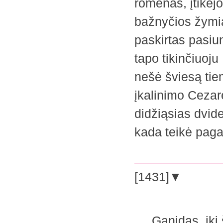
romėnas, įtikėjo 
bažnyčios žymia
paskirtas pasiun
tapo tikinčiuoju
nešė šviesą tie
įkalinimo Cezarė
didžiąsias dvid
kada teikė pag
[1431]▼
Ganidas, iki šit