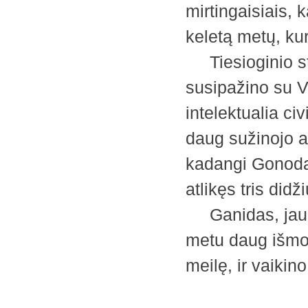
mirtingaisiais, 
keletą metų, kur
Tiesioginio ste
susipažino su V
intelektualia ci
daug sužinojo api
kadangi Gonoda
atlikęs tris did
Ganidas, jaunas
metu daug išmok
meilę, ir vaik