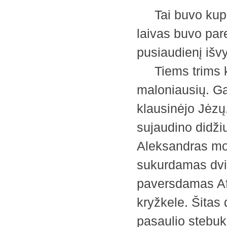
Tai buvo kupin
laivas buvo par
pusiaudienį išvy
Tiems trims kel
maloniausių. Ga
klausinėjo Jėzų.
sujaudino didžiu
Aleksandras mo
sukurdamas dvi 
paversdamas Afr
kryžkele. Šitas 
pasaulio stebukl