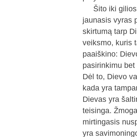
Šito iki gilios
jaunasis vyras 
skirtumą tarp Di
veiksmo, kuris 
paaiškino: Diev
pasirinkimu bet 
Dėl to, Dievo v
kada yra tampam
Dievas yra šaltin
teisinga. Žmoga
mirtingasis nusp
yra savimoning