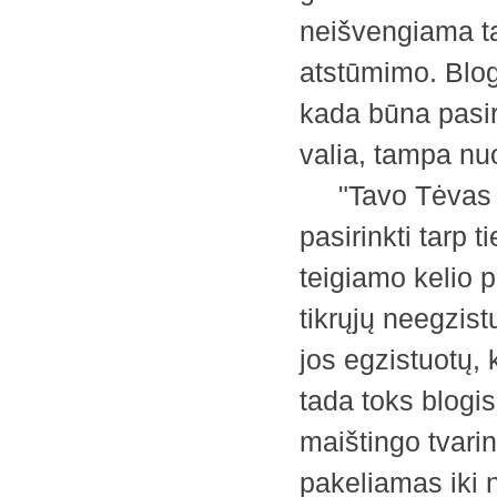
neišvengiama ta
atstūmimo. Blogi
kada būna pasi
valia, tampa n
"Tavo Tėvas d
pasirinkti tarp 
teigiamo kelio p
tikrųjų neegzist
jos egzistuotų,
tada toks blogis 
maištingo tvarin
pakeliamas iki