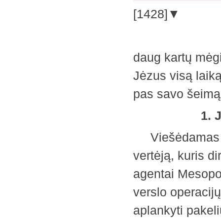
[1428]▼
daug kartų mėgino
Jėzus visą laiką
pas savo šeim
1. 
Viešėdamas Jopo
vertėją, kuris 
agentai Mesopot
verslo operacijų
aplankyti pakeli