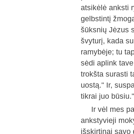
atsikėlė anksti
gelbstintį žmoga
šūksnių Jėzus s
švyturį, kada sug
ramybėje; tu ta
sėdi aplink tav
trokšta surasti 
uostą." Ir, sus
tikrai juo būsi
Ir vėl mes past
ankstyvieji moky
išskirtinai sav