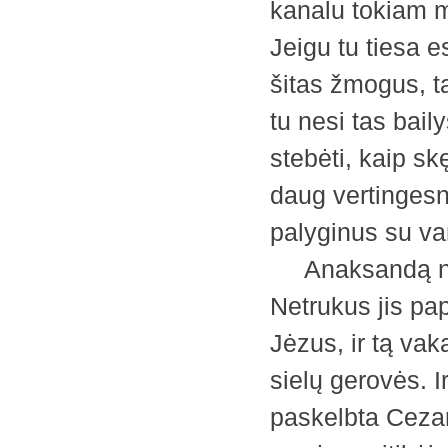
kanalu tokiam m
Jeigu tu tiesa e
šitas žmogus, ta
tu nesi tas baily
stebėti, kaip s
daug vertingesn
palyginus su va
Anaksandą nep
Netrukus jis pa
Jėzus, ir tą va
sielų gerovės. Ir
paskelbta Cezarė