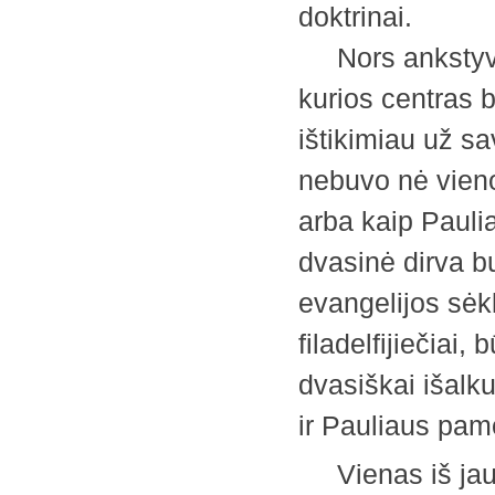
doktrinai.
Nors ankstyvos
kurios centras 
ištikimiau už sa
nebuvo nė vieno
arba kaip Paulia
dvasinė dirva bu
evangelijos sėk
filadelfijiečiai,
dvasiškai išalku
ir Pauliaus pa
Vienas iš jaun