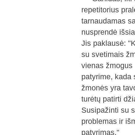
repetitorius pra
tarnaudamas sa
nusprendė išsia
Jis paklausė: "K
su svetimais žm
vienas žmogus n
patyrime, kada s
žmonės yra tavo 
turėtų patirti d
Susipažinti su s
problemas ir iš
patyrimas."