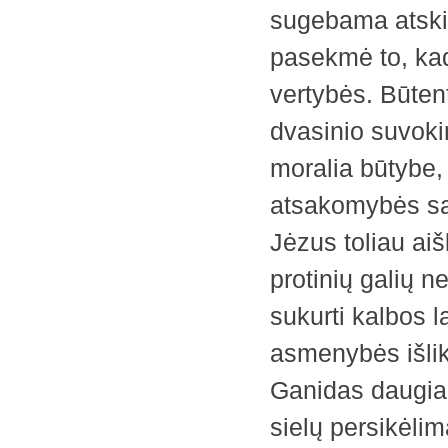
sugebama atskir
pasekmė to, ka
vertybės. Būtent
dvasinio suvokim
moralia būtybe,
atsakomybės sav
Jėzus toliau aiš
protinių galių n
sukurti kalbos la
asmenybės išli
Ganidas daugia
sielų persikėl