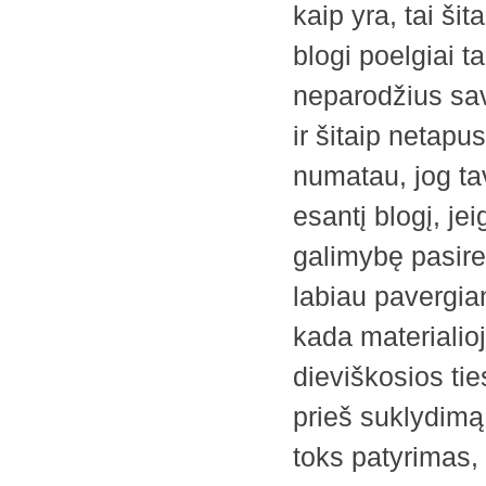
kaip yra, tai ši
blogi poelgiai t
neparodžius sav
ir šitaip netapu
numatau, jog tav
esantį blogį, je
galimybę pasirei
labiau pavergian
kada materialio
dieviškosios tie
prieš suklydimą 
toks patyrimas