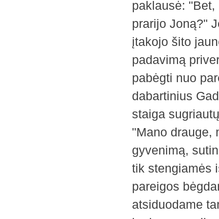
paklausė: "Bet, a
prarijo Joną?" 
įtakojo šito jau
padavimą privert
pabėgti nuo par
dabartinius Gad
staiga sugriaut
"Mano drauge, m
gyvenimą, sutink
tik stengiamės 
pareigos bėgdam
atsiduodame tam