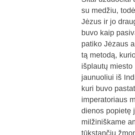
su medžiu, todė
Jėzus ir jo drau
buvo kaip pasiv
patiko Jėzaus a
tą metodą, kuri
išplautų miesto 
jaunuoliui iš In
kuri buvo pasta
imperatoriaus m
dienos popietę 
milžiniškame am
tūkstančių žmoni