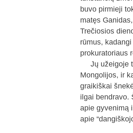
buvo pirmieji to
matęs Ganidas, 
Trečiosios dieno
rūmus, kadangi 
prokuratoriaus r
Jų užeigoje tai
Mongolijos, ir 
graikiškai šnekė
ilgai bendravo. 
apie gyvenimą i
apie “dangišk