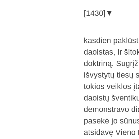
[1430]▼
kasdien paklūst
daoistas, ir šito
doktriną. Sugrįž
išvystytų tiesų 
tokios veiklos į
daoistų šventik
demonstravo didž
pasekė jo sūnus 
atsidavę Vieno