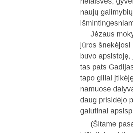
nelaisvės; gyve
naujų galimybių
išmintingesnia
Jėzaus mokymas
jūros šnekėjosi 
buvo apsistoję, 
tas pats Gadija
tapo giliai įtik
namuose dalyvav
daug prisidėjo p
galutinai apsis
(Šitame pasak