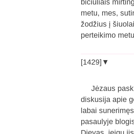
bičiuliais mirti
metu, mes, suti
žodžius į šiuola
perteikimo me
[1429]▼
Jėzaus paskuti
diskusija apie gė
labai sunerimęs
pasaulyje blogis
Dievas, jeigu ji