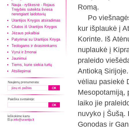
Nauja - ryškesnė - Rojaus
Romą.
Trejybės suteikta šviesa
nerengiant laidotuvių
Po viešnagės R
Urantijos Knygos atsiradimas
kur išplaukė į A
Citatos iš Urantijos Knygos
Jėzaus pokalbiai
Korinte. Iš Atėn
Patyrimai su Urantijos Knyga
Teologams ir dvasininkams
nuplaukė į Kipr
Vyrui ir žmonai
Jaunimui
praleido viešėda
Tiems, kurie siekia turtų
Antioką Sirijoje.
Atsiliepimai
vėliau pasiekė D
Naujienų prenumerata:
Mesopotamiją, p
Paieška svetainėje:
laiko jie pralei
nuvyko į Šušą. I
Ieškokime kartu
El.p.
info@urantija.lt
Gonodas ir Gani