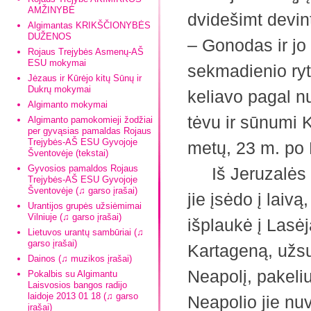
AMŽINYBĖ
dvidešimt devint
Algimantas KRIKŠČIONYBĖS
DUŽENOS
– Gonodas ir jo
Rojaus Trejybės Asmenų-AŠ
ESU mokymai
sekmadienio ryt
Jėzaus ir Kūrėjo kitų Sūnų ir
Dukrų mokymai
keliavo pagal nu
Algimanto mokymai
tėvu ir sūnumi 
Algimanto pamokomieji žodžiai
per gyvąsias pamaldas Rojaus
Trejybės-AŠ ESU Gyvojoje
metų, 23 m. po 
Šventovėje (tekstai)
Gyvosios pamaldos Rojaus
Iš Jeruzalės į 
Trejybės-AŠ ESU Gyvojoje
Šventovėje (♫ garso įrašai)
jie įsėdo į laivą
Urantijos grupės užsiėmimai
Vilniuje (♫ garso įrašai)
išplaukė į Lasėj
Lietuvos urantų sambūriai (♫
garso įrašai)
Kartageną, užsu
Dainos (♫ muzikos įrašai)
Neapolį, pakeliu
Pokalbis su Algimantu
Laisvosios bangos radijo
laidoje 2013 01 18 (♫ garso
Neapolio jie nuv
įrašai)