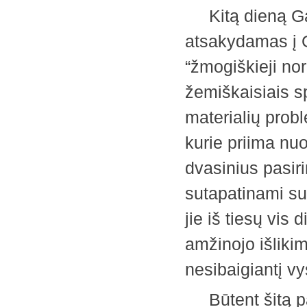
Kitą dieną Gani
atsakydamas į 
“žmogiškieji nora
žemiškaisiais s
materialių probl
kurie priima nu
dvasinius pasiri
sutapatinami su 
jie iš tiesų vis
amžinojo išliki
nesibaigiantį 
Būtent šitą pa