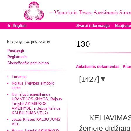
In English
Svarbi informacija
Naujien
Prisijungimas prie forumo
130
Prisijungti
Registruotis
Slaptažodžio priminimas
|
Ankstesnis dokumentas
Kita
Forumas
[1427]▼
Rojaus Trejybės simbolio
kilmė
Kur įsigyti apreiškimus
URANTIJOS KNYGA, Rojaus
Trejybė AKIMIRKOS
AMŽINYBĖ, ir Jėzus Kristus
KALBU JUMS VĖL?+
KELIAVIMAS p
Jėzus Kristus KALBU JUMS
VĖL
žemėje didžiąją 
Rojaus Trejybė AKIMIRKOS