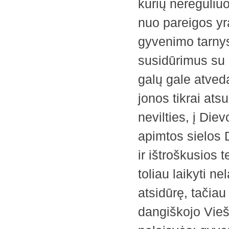
kurių nereguliu
nuo pareigos yr
gyvenimo tarnyst
susidūrimus su 
galų gale atveda
jonos tikrai atsu
nevilties, į Diev
apimtos sielos D
ir ištroškusios 
toliau laikyti n
atsidūrę, tačiau
dangiškojo Viešp