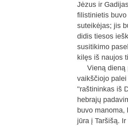
Jėzus ir Gadija
filistinietis bu
suteikėjas; jis 
didis tiesos iešk
susitikimo pasek
kilęs iš naujos 
Vieną dieną po 
vaikščiojo palei
"raštininkas iš
hebrajų padavim
buvo manoma, k
jūra į Taršišą. 