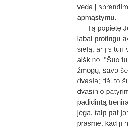
veda į sprendim
apmąstymu.
Tą popietę Jėz
labai protingu a
sielą, ar jis tu
aiškino: "Šuo tur
žmogų, savo šei
dvasia; dėl to š
dvasinio patyrim
padidintą trenir
jėga, taip pat j
prasme, kad ji 