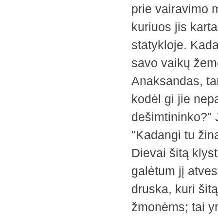
prie vairavimo 
kuriuos jis kart
statykloje. Kad
savo vaikų žemė
Anaksandas, tar
kodėl gi jie nep
dešimtininko?" 
"Kadangi tu žina
Dievai šitą klys
galėtum jį atvest
druska, kuri šitą
žmonėms; tai yra