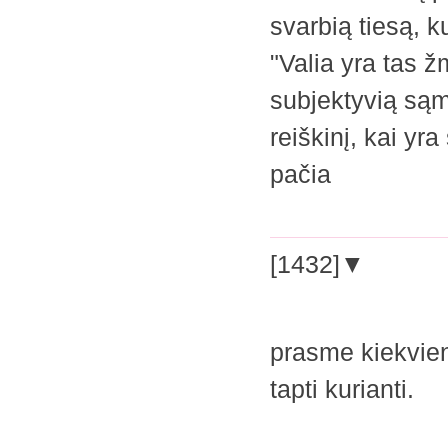
svarbią tiesą, k
"Valia yra tas ž
subjektyvią sąmo
reiškinį, kai yra
pačia
[1432]▼
prasme kiekvien
tapti kurianti.