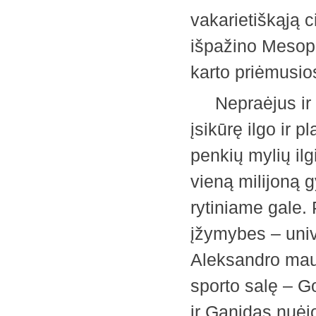
vakarietiškąją 
išpažino Mesopo
karto priėmusio
Nepraėjus ir k
įsikūrę ilgo ir 
penkių mylių ilgi
vieną milijoną 
rytiniame gale.
įžymybes – unive
Aleksandro mauz
sporto salę – G
ir Ganidas nuėjo