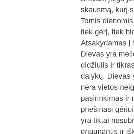
skausmą, kurį su
Tomis dienomis 
tiek gėrį, tiek 
Atsakydamas į š
Dievas yra meilė;
didžiulis ir tikr
dalykų. Dievas 
nėra vietos nei
pasirinkimas ir 
priešinasi gėriui
yra tiktai nesu
griaunantis ir i