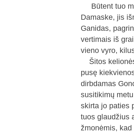
Būtent tuo met
Damaske, jis iš
Ganidas, pagrin
vertimais iš gr
vieno vyro, kilu
Šitos kelionės
pusę kiekvieno
dirbdamas Gonod
susitikimų metu.
skirta jo patie
tuos glaudžius 
žmonėmis, kad a