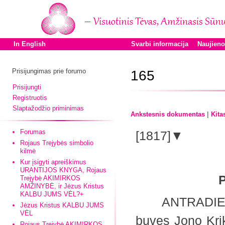
In English
Svarbi informacija
Naujien
Prisijungimas prie forumo
165
Prisijungti
Registruotis
Slaptažodžio priminimas
|
Ankstesnis dokumentas
Kita
Forumas
[1817]▼
Rojaus Trejybės simbolio
kilmė
Kur įsigyti apreiškimus
URANTIJOS KNYGA, Rojaus
Trejybė AKIMIRKOS
AMŽINYBĖ, ir Jėzus Kristus
KALBU JUMS VĖL?+
ANTRADIENĮ, s
Jėzus Kristus KALBU JUMS
VĖL
buvęs Jono Krik
Rojaus Trejybė AKIMIRKOS