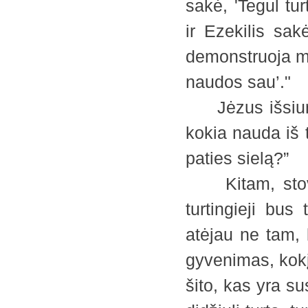
sakė, 'Tegul tu
ir Ezekilis sak
demonstruoja mei
naudos sau’."
Jėzus išsiuntė
kokia nauda iš t
paties sielą?”
Kitam, stovėj
turtingieji bus
atėjau ne tam, 
gyvenimas, kokį
šito, kas yra sus