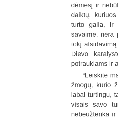
dėmesį ir nebū
daiktų, kuriuo
turto galia, i
savaime, nėra 
tokį atsidavimą
Dievo karalys
potraukiams ir
“Leiskite man 
žmogų, kurio ž
labai turtingu,
visais savo tu
nebeužtenka ir v