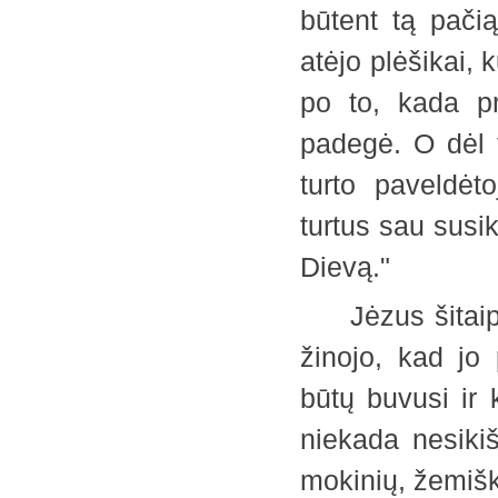
būtent tą pačią
atėjo plėšikai, 
po to, kada pr
padegė. O dėl 
turto paveldėt
turtus sau susi
Dievą."
Jėzus šitaip p
žinojo, kad jo
būtų buvusi ir 
niekada nesiki
mokinių, žemišk