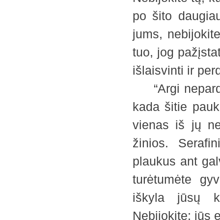
po šito daugiau
jums, nebijokit
tuo, jog pažįsta
išlaisvinti ir pe
“Argi neparduo
kada šitie pauk
vienas iš jų n
žinios. Serafi
plaukus ant galv
turėtumėte gyv
iškyla jūsų 
Nebijokite; jūs 