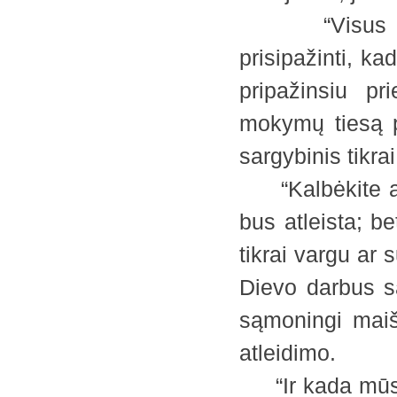
“Visus tuos,
prisipažinti, ka
pripažinsiu p
mokymų tiesą p
sargybinis tikra
“Kalbėkite api
bus atleista; be
tikrai vargu ar 
Dievo darbus są
sąmoningi maiš
atleidimo.
“Ir kada mūsų 