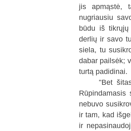
jis apmąstė, t
nugriausiu savo
būdu iš tikrųjų
derlių ir savo t
siela, tu susik
dabar pailsėk; va
turtą padidinai.
"Bet šitas tu
Rūpindamasis sa
nebuvo susikrov
ir tam, kad išg
ir nepasinaudo