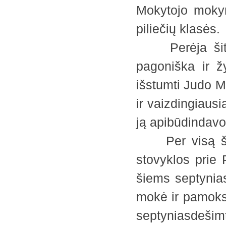
Mokytojo moky
piliečių klasės.
Perėja šituo
pagoniška ir ž
išstumti Judo M
ir vaizdingiausi
ją apibūdindavo
Per visą šitą 
stovyklos prie 
šiems septynias
mokė ir pamoks
septyniasdešimt 