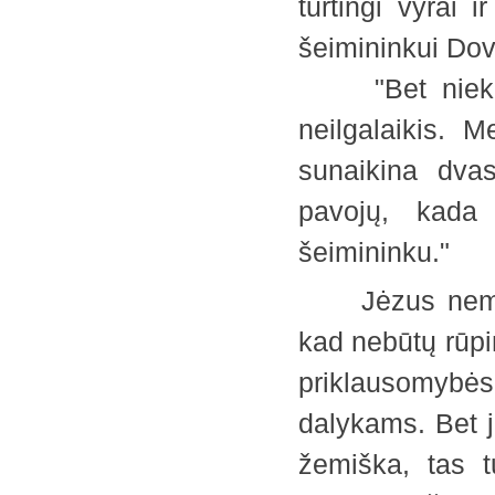
turtingi vyrai 
šeimininkui Dov
"Bet niekada 
neilgalaikis. 
sunaikina dvas
pavojų, kada
šeimininku."
Jėzus nemokė 
kad nebūtų rūpi
priklausomybė
dalykams. Bet ji
žemiška, tas t