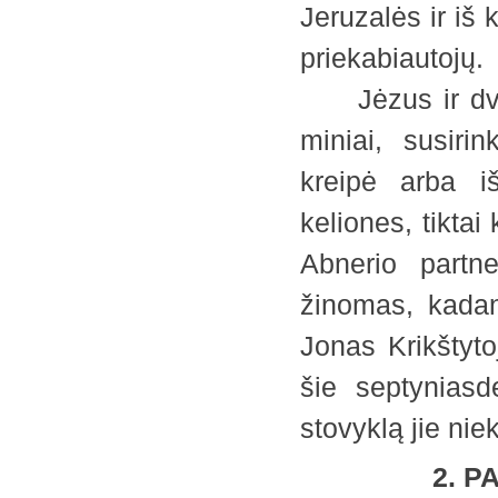
Jeruzalės ir iš 
priekabiautojų.
Jėzus ir dvyli
miniai, susiri
kreipė arba i
keliones, tikta
Abnerio partn
žinomas, kadan
Jonas Krikštyto
šie septyniasd
stovyklą jie n
2. PA