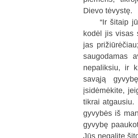
Dievo tėvystę.
“Ir šitaip jūs
kodėl jis visas
jas prižiūrėčia
saugodamas av
nepaliksiu, ir
savąją gyvyb
įsidėmėkite, je
tikrai atgausiu
gyvybės iš manę
gyvybę paaukoti,
Jūs negalite šit