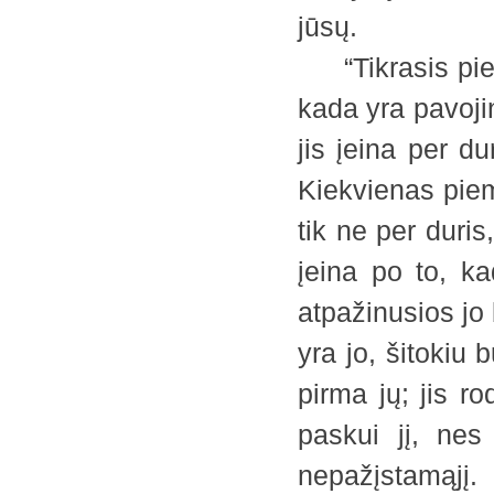
jūsų.
“Tikrasis piem
kada yra pavoji
jis įeina per d
Kiekvienas piem
tik ne per duris
įeina po to, ka
atpažinusios jo 
yra jo, šitokiu
pirma jų; jis r
paskui jį, nes
nepažįstamąjį