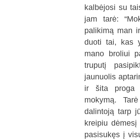
kalbėjosi su tai
jam tarė: “Mo
palikimą man i
duoti tai, kas
mano broliui p
truputį pasipi
jaunuolis aptari
ir šita proga
mokymą. Tarė
dalintoją tarp 
kreipiu dėmesį 
pasisukęs į visu