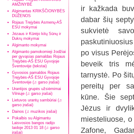
AMŽINYBĖ
ir kažkada bu
Algimantas KRIKŠČIONYBĖS
DUŽENOS
dabar šių septy
Rojaus Trejybės Asmenų-AŠ
ESU mokymai
sukvietė sav
Jėzaus ir Kūrėjo kitų Sūnų ir
Dukrų mokymai
paskutiniuosiu
Algimanto mokymai
po visus Perėjo
Algimanto pamokomieji žodžiai
per gyvąsias pamaldas Rojaus
Trejybės-AŠ ESU Gyvojoje
beveik tris mė
Šventovėje (tekstai)
Gyvosios pamaldos Rojaus
tarnystė. Po šit
Trejybės-AŠ ESU Gyvojoje
Šventovėje (♫ garso įrašai)
pereitų per sa
Urantijos grupės užsiėmimai
Vilniuje (♫ garso įrašai)
kūne. Šie sept
Lietuvos urantų sambūriai (♫
garso įrašai)
Jėzus ir dvyli
Dainos (♫ muzikos įrašai)
miesteliuose, o
Pokalbis su Algimantu
Laisvosios bangos radijo
laidoje 2013 01 18 (♫ garso
Zafone, Gadar
įrašai)