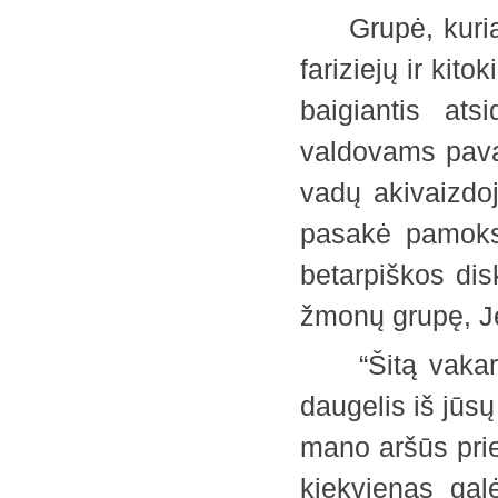
Grupė, kurią s
fariziejų ir kit
baigiantis ats
valdovams pavald
vadų akivaizdoj
pasakė pamoksl
betarpiškos di
žmonų gru
“Šitą vakarą a
daugelis iš jūsų
mano aršūs prie
kiekvienas gal