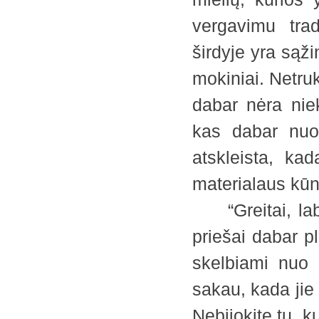
vergavimu trad
širdyje yra sąži
mokiniai. Netru
dabar nėra niek
kas dabar nuo 
atskleista, k
materialaus kūn
“Greitai, labai
priešai dabar pl
skelbiami nuo 
sakau, kada jie
Nebijokite tų, k