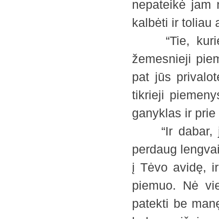
nepateikė jam 
kalbėti ir toliau
“Tie, kurie 
žemesnieji pieme
pat jūs privalo
tikrieji piemen
ganyklas ir pri
“Ir dabar, jei
perdaug lengvai,
į Tėvo avidę, 
piemuo. Nė vie
patekti be manę