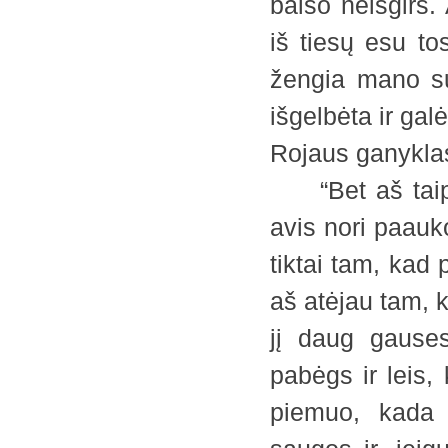
balso neišgirs.
iš tiesų esu to
žengia mano su
išgelbėta ir ga
Rojaus ganykla
“Bet aš taip p
avis nori paauko
tiktai tam, kad 
aš atėjau tam, k
jį daug gauses
pabėgs ir leis, 
piemuo, kada 