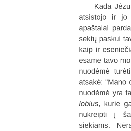
Kada Jėzus sa
atsistojo ir j
apaštalai pard
sektų paskui tav
kaip ir esenieči
esame tavo mokin
nuodėmė turėti
atsakė: "Mano d
nuodėmė yra tai
lobius
, kurie g
nukreipti į š
siekiams. Nėr