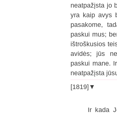
neatpažįsta jo b
yra kaip avys 
pasakome, tad
paskui mus; ben
ištroškusios te
avidės; jūs ne
paskui mane. Ir
neatpažįsta jūsų
[1819]▼
Ir kada Jėzus