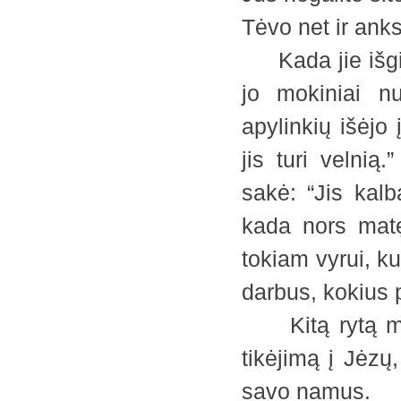
Tėvo net ir anks
Kada jie išgir
jo mokiniai nu
apylinkių išėjo 
jis turi velnią
sakė: “Jis kalb
kada nors matęs
tokiam vyrui, ku
darbus, kokius 
Kitą rytą maž
tikėjimą į Jėzų,
savo namus.