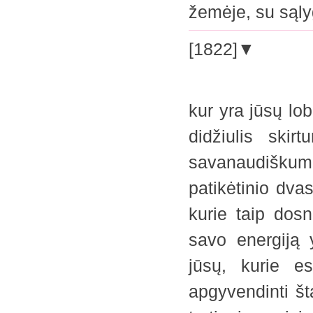
žemėje, su sąly
[1822]▼
kur yra jūsų lobi
didžiulis ski
savanaudiškumą
patikėtinio dvas
kurie taip dosn
savo energiją 
jūsų, kurie e
apgyvendinti št