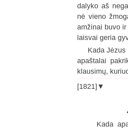
dalyko aš nega
nė vieno žmogau
amžinai buvo ir 
laisvai geria g
Kada Jėzus pab
apaštalai pakri
klausimų, kuriuo
[1821]▼
4.
Kada apaštala