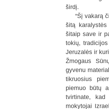
širdį.
“Šį vakarą čia
šitą karalystės
šitaip save ir p
tokių, tradicij
Jeruzalės ir kur
Žmogaus Sūnų 
gyvenu materiali
tikruosius pie
piemuo būtų ak
tvirtinate, ka
mokytojai Izrae