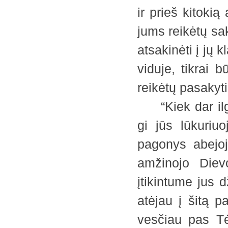
ir prieš kitokią
jums reikėtų sak
atsakinėti į jų 
viduje, tikrai 
reikėtų pasakyti
“Kiek dar ilga
gi jūs lūkuriu
pagonys abejoj
amžinojo Diev
įtikintume jus 
atėjau į šitą p
vesčiau pas Tė