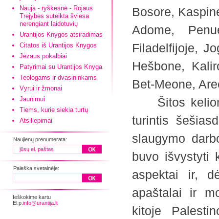
Nauja - ryškesnė - Rojaus
Bosore, Kaspin
Trejybės suteikta šviesa
nerengiant laidotuvių
Adome, Penuel
Urantijos Knygos atsiradimas
Filadelfijoje, J
Citatos iš Urantijos Knygos
Jėzaus pokalbiai
Hešbone, Kalir
Patyrimai su Urantijos Knyga
Teologams ir dvasininkams
Bet-Meone, Areo
Vyrui ir žmonai
Jaunimui
Šitos kelionė
Tiems, kurie siekia turtų
turintis šešias
Atsiliepimai
slaugymo darbo
Naujienų prenumerata:
buvo išvystyti 
Paieška svetainėje:
aspektai ir, 
apaštalai ir m
Ieškokime kartu
El.p.
info@urantija.lt
kitoje Palest