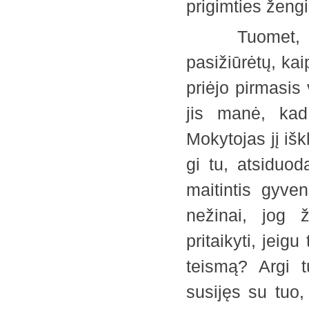
prigimties ženg
Tuomet, kada
pasižiūrėtų, kai
priėjo pirmasis
jis manė, kad
Mokytojas jį iš
gi tu, atsiduo
maitintis gyve
nežinai, jog 
pritaikyti, jeig
teismą? Argi t
susijęs su tuo,