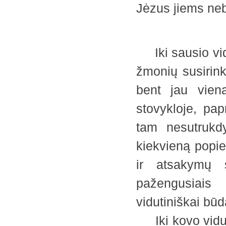
Jėzus jiems n
Iki sausio vidu
žmonių susirink
bent jau vien
stovykloje, pap
tam nesutrukdy
kiekvieną popie
ir atsakymų s
pažengusiais 
vidutiniškai bū
Iki kovo vidur