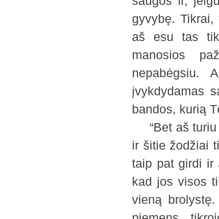
saugos ir, jeig
gyvybę. Tikrai,
aš esu tas tik
manosios pa
nepabėgsiu. A
įvykdydamas sav
bandos, kurią T
“Bet aš turiu da
ir šitie žodžiai
taip pat girdi 
kad jos visos t
vieną brolystę.
piemens, tikroj