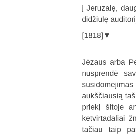
į Jeruzalę, dau
didžiulę auditori
[1818]▼
Jėzaus arba Pe
nusprendė sav
susidomėjima
aukščiausią taš
priekį šitoje 
ketvirtadaliai 
tačiau taip pa