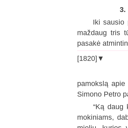
3. 
Iki sausio pa
maždaug tris t
pasakė atminti
[1820]▼
pamokslą apie “
Simono Petro 
“Ką daug kart
mokiniams, daba
mielių, kurios 