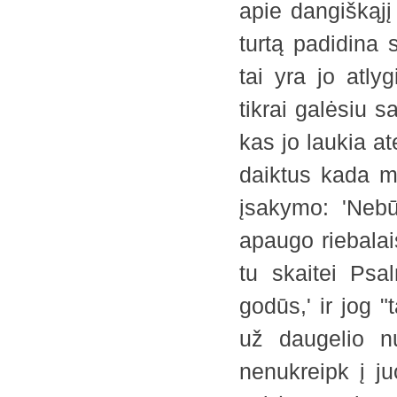
apie dangiškąjį
turtą padidina 
tai yra jo atly
tikrai galėsiu 
kas jo laukia at
daiktus kada mir
įsakymo: 'Nebūk
apaugo riebalais
tu skaitei Psal
godūs,' ir jog 
už daugelio nu
nenukreipk į ju