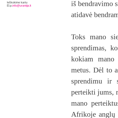
iš bendravimo s
Ieškokime kartu
El.p.
info@urantija.lt
atidavė bendra
Toks mano sie
sprendimas, ko
kokiam mano s
metus. Dėl to a
sprendimu ir 
perteikti jums, 
mano perteikt
Afrikoje anglų 