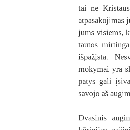
tai ne Kristau
atpasakojimas j
jums visiems, k
tautos mirtinga
išpažįsta. Nes
mokymai yra ski
patys gali įsiv
savojo aš augimu
Dvasinis augi
kūrinijos pažin