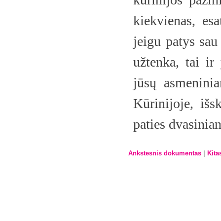
kiekvienas, es
jeigu patys sau
užtenka, tai ir
jūsų asmeninia
Kūrinijoje, išs
paties dvasinia
|
Ankstesnis dokumentas
Kita