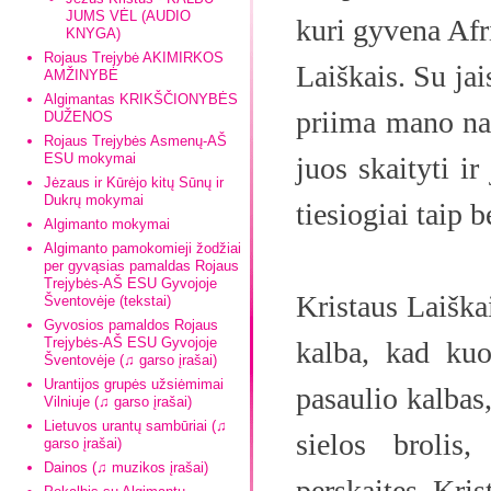
JUMS VĖL (AUDIO
kuri gyvena Afr
KNYGA)
Rojaus Trejybė AKIMIRKOS
Laiškais. Su jai
AMŽINYBĖ
Algimantas KRIKŠČIONYBĖS
priima mano na
DUŽENOS
Rojaus Trejybės Asmenų-AŠ
ESU mokymai
juos skaityti i
Jėzaus ir Kūrėjo kitų Sūnų ir
Dukrų mokymai
tiesiogiai taip b
Algimanto mokymai
Algimanto pamokomieji žodžiai
per gyvąsias pamaldas Rojaus
Trejybės-AŠ ESU Gyvojoje
Kristaus Laiška
Šventovėje (tekstai)
Gyvosios pamaldos Rojaus
Trejybės-AŠ ESU Gyvojoje
kalba, kad kuo
Šventovėje (♫ garso įrašai)
Urantijos grupės užsiėmimai
pasaulio kalbas,
Vilniuje (♫ garso įrašai)
Lietuvos urantų sambūriai (♫
sielos brolis
garso įrašai)
Dainos (♫ muzikos įrašai)
perskaitęs Kri