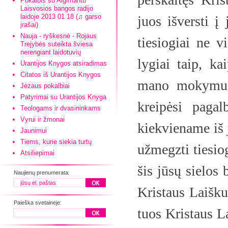
Pokalbis su Algimantu
Laisvosios bangos radijo
laidoje 2013 01 18 (♫ garso
juos išversti į
įrašai)
Nauja - ryškesnė - Rojaus
tiesiogiai ne 
Trejybės suteikta šviesa
nerengiant laidotuvių
lygiai taip, k
Urantijos Knygos atsiradimas
Citatos iš Urantijos Knygos
mano mokymus, 
Jėzaus pokalbiai
Patyrimai su Urantijos Knyga
kreipėsi paga
Teologams ir dvasininkams
Vyrui ir žmonai
kiekviename iš j
Jaunimui
Tiems, kurie siekia turtų
užmegzti tiesiog
Atsiliepimai
šis jūsų sielos 
Naujienų prenumerata:
Kristaus Laišku
Paieška svetainėje:
tuos Kristaus La