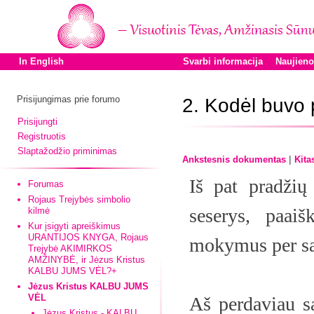
In English
Svarbi informacija
Naujien
Prisijungimas prie forumo
2. Kodėl buvo
Prisijungti
Registruotis
Slaptažodžio priminimas
|
Ankstesnis dokumentas
Kita
Iš pat pradžių
Forumas
Rojaus Trejybės simbolio
seserys, paaiš
kilmė
Kur įsigyti apreiškimus
URANTIJOS KNYGA, Rojaus
mokymus per sa
Trejybė AKIMIRKOS
AMŽINYBĖ, ir Jėzus Kristus
KALBU JUMS VĖL?+
Jėzus Kristus KALBU JUMS
VĖL
Aš perdaviau s
Jėzus Kristus - KALBU