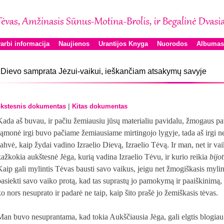
arbi informacija
Naujienos
Urantijos Knyga
Nuorodos
Albumas
 Dievo samprata Jėzui-vaikui, ieškančiam atsakymų savyje
|
kstesnis dokumentas
Kitas dokumentas
Kada aš buvau, ir pačiu žemiausiu jūsų materialiu pavidalu, žmogaus pa
sąmonė irgi buvo pačiame žemiausiame mirtingojo lygyje, tada aš irgi ne
Jahvė, kaip žydai vadino Izraelio Dievą, Izraelio Tėvą. Ir man, net ir v
kažkokia aukštesnė Jėga, kurią vadina Izraelio Tėvu, ir kurio reikia
bijo
Kaip gali mylintis Tėvas bausti savo vaikus, jeigu net žmogiškasis mylint
pasiekti savo vaiko protą, kad tas suprastų jo pamokymą ir paaiškinimą, o
ko nors nesuprato ir padarė ne taip, kaip šito prašė jo žemiškasis tėvas.
Man buvo nesuprantama, kad tokia Aukščiausia Jėga, gali elgtis blogiau 