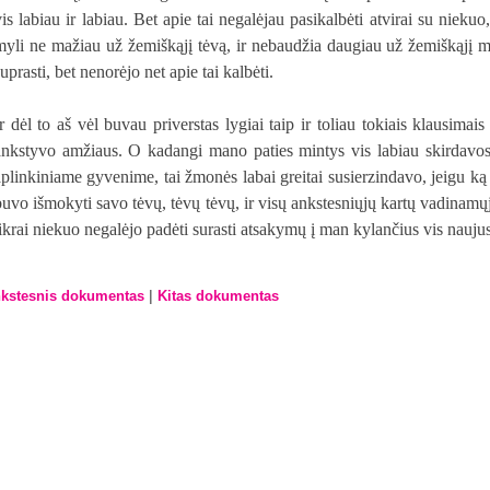
vis labiau ir labiau. Bet apie tai negalėjau pasikalbėti atvirai su nie
myli ne mažiau už žemiškąjį tėvą, ir nebaudžia daugiau už žemiškąjį myl
uprasti, bet nenorėjo net apie tai kalbėti.
Ir dėl to aš vėl buvau priverstas lygiai taip ir toliau tokiais klausimai
ankstyvo amžiaus. O kadangi mano paties mintys vis labiau skirdavo
aplinkiniame gyvenime, tai žmonės labai greitai susierzindavo, jeigu ką
buvo išmokyti savo tėvų, tėvų tėvų, ir visų ankstesniųjų kartų vadinamų
tikrai niekuo negalėjo padėti surasti atsakymų į man kylančius vis nauju
|
kstesnis dokumentas
Kitas dokumentas