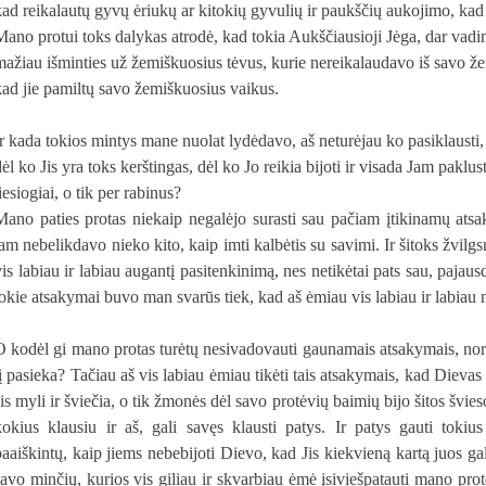
kad reikalautų gyvų ėriukų ar kitokių gyvulių ir paukščių aukojimo, kad
Mano protui toks dalykas atrodė, kad tokia Aukščiausioji Jėga, dar vadin
mažiau išminties už žemiškuosius tėvus, kurie nereikalaudavo iš savo ž
kad jie pamiltų savo žemiškuosius vaikus.
Ir kada tokios mintys mane nuolat lydėdavo, aš neturėjau ko pasiklausti,
ėl ko Jis yra toks kerštingas, dėl ko Jo reikia bijoti ir visada Jam paklus
iesiogiai, o tik per rabinus?
Mano paties protas niekaip negalėjo surasti sau pačiam įtikinamų ats
jam nebelikdavo nieko kito, kaip imti kalbėtis su savimi. Ir šitoks žvil
vis labiau ir labiau augantį pasitenkinimą, nes netikėtai pats sau, pajau
tokie atsakymai buvo man svarūs tiek, kad aš ėmiau vis labiau ir labiau 
O kodėl gi mano protas turėtų nesivadovauti gaunamais atsakymais, nor
jį pasieka? Tačiau aš vis labiau ėmiau tikėti tais atsakymais, kad Dievas
Jis myli ir šviečia, o tik žmonės dėl savo protėvių baimių bijo šitos švie
kokius klausiu ir aš, gali savęs klausti patys. Ir patys gauti tokiu
paaiškintų, kaip jiems nebebijoti Dievo, kad Jis kiekvieną kartą juos ga
savo minčių, kurios vis giliau ir skvarbiau ėmė įsiviešpatauti mano prote