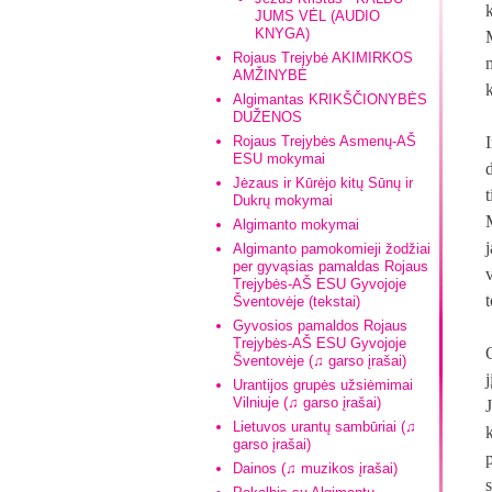
JUMS VĖL (AUDIO
KNYGA)
Rojaus Trejybė AKIMIRKOS
AMŽINYBĖ
Algimantas KRIKŠČIONYBĖS
DUŽENOS
Rojaus Trejybės Asmenų-AŠ
ESU mokymai
d
Jėzaus ir Kūrėjo kitų Sūnų ir
t
Dukrų mokymai
Algimanto mokymai
Algimanto pamokomieji žodžiai
per gyvąsias pamaldas Rojaus
Trejybės-AŠ ESU Gyvojoje
Šventovėje (tekstai)
Gyvosios pamaldos Rojaus
Trejybės-AŠ ESU Gyvojoje
Šventovėje (♫ garso įrašai)
Urantijos grupės užsiėmimai
Vilniuje (♫ garso įrašai)
Lietuvos urantų sambūriai (♫
garso įrašai)
Dainos (♫ muzikos įrašai)