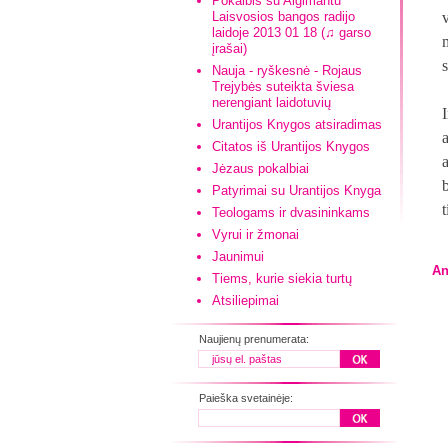
Pokalbis su Algimantu
Laisvosios bangos radijo
laidoje 2013 01 18 (♫ garso
įrašai)
s
Nauja - ryškesnė - Rojaus
Trejybės suteikta šviesa
nerengiant laidotuvių
Urantijos Knygos atsiradimas
Citatos iš Urantijos Knygos
Jėzaus pokalbiai
Patyrimai su Urantijos Knyga
Teologams ir dvasininkams
Vyrui ir žmonai
Jaunimui
An
Tiems, kurie siekia turtų
Atsiliepimai
Naujienų prenumerata:
Paieška svetainėje: