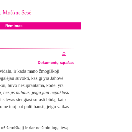
Rėmimas
Dokumentų sąrašas
vidalu, ir kada mano žmogiškoji
galėjau suvokti, kas gi yra Jahovė-
aikui, buvo nesuprantama, kodėl yra
ti, nes jis nubaus, jeigu jam nepaklusi.
is tėvas stengiasi surasti būdą, kaip
 ne tuoj pat pulti bausti, jeigu vaikas
už žemiškąjį ir dar neišmintingą tėvą,