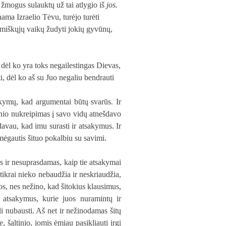
 žmogus sulauktų už tai atlygio iš
jos.
ama Izraelio Tėvu, turėjo turėti
emiškųjų vaikų žudyti jokių gyvūnų,
 dėl ko yra toks negailestingas Dievas,
ti, dėl ko aš su Juo negaliu bendrauti
akymų, kad argumentai būtų svarūs. Ir
gsnio nukreipimas į savo vidų atnešdavo
sdavau, kad imu surasti ir atsakymus. Ir
mėgautis šituo pokalbiu su savimi.
s ir nesuprasdamas, kaip tie atsakymai
 tikrai nieko nebaudžia ir neskriaudžia,
sos, nes nežino, kad šitokius klausimus,
s atsakymus, kurie juos nuramintų ir
li nubausti. Aš net ir nežinodamas šitų
, šaltinio, jomis ėmiau pasikliauti irgi