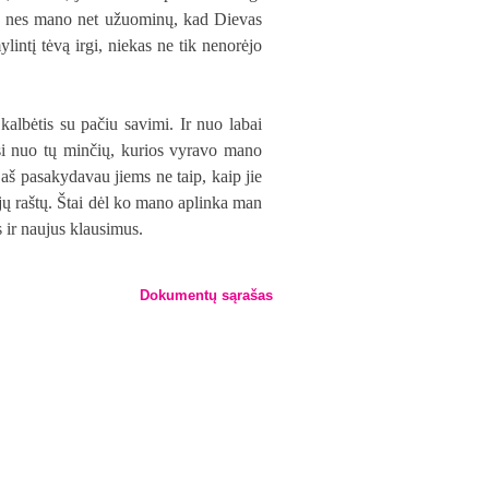
kuo, nes mano net užuominų, kad Dievas
intį tėvą irgi, niekas ne tik nenorėjo
s kalbėtis su pačiu savimi. Ir nuo labai
si nuo tų minčių, kurios vyravo mano
 aš pasakydavau jiems ne taip, kaip jie
jų raštų. Štai dėl ko mano aplinka man
s ir naujus klausimus.
Dokumentų sąrašas