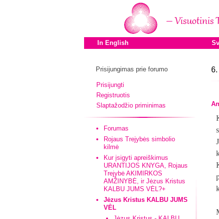
In English
Sv
Prisijungimas prie forumo
6.
Prisijungti
Registruotis
An
Slaptažodžio priminimas
Forumas
Rojaus Trejybės simbolio
kilmė
Kur įsigyti apreiškimus
URANTIJOS KNYGA, Rojaus
Trejybė AKIMIRKOS
AMŽINYBĖ, ir Jėzus Kristus
KALBU JUMS VĖL?+
Jėzus Kristus KALBU JUMS
VĖL
Jėzus Kristus - KALBU