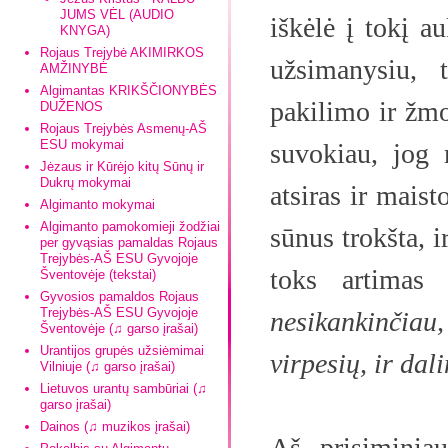
JUMS VĖL (AUDIO
iškėlė į tokį a
KNYGA)
Rojaus Trejybė AKIMIRKOS
užsimanysiu, 
AMŽINYBĖ
Algimantas KRIKŠČIONYBĖS
pakilimo ir žmo
DUŽENOS
Rojaus Trejybės Asmenų-AŠ
ESU mokymai
suvokiau, jog 
Jėzaus ir Kūrėjo kitų Sūnų ir
Dukrų mokymai
atsiras ir maist
Algimanto mokymai
Algimanto pamokomieji žodžiai
sūnus trokšta, i
per gyvąsias pamaldas Rojaus
Trejybės-AŠ ESU Gyvojoje
toks artimas
Šventovėje (tekstai)
Gyvosios pamaldos Rojaus
Trejybės-AŠ ESU Gyvojoje
nesikankinčiau
Šventovėje (♫ garso įrašai)
Urantijos grupės užsiėmimai
virpesių, ir dali
Vilniuje (♫ garso įrašai)
Lietuvos urantų sambūriai (♫
garso įrašai)
Dainos (♫ muzikos įrašai)
Aš prisiminiau