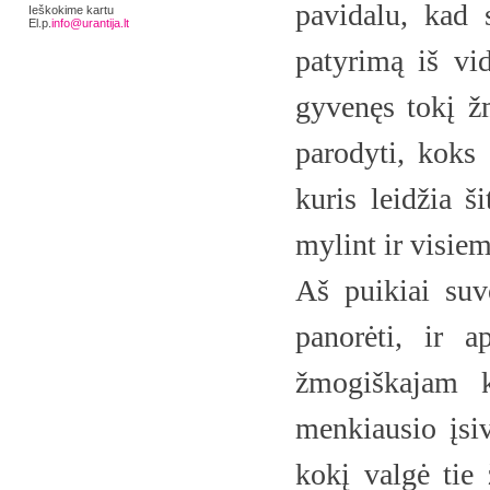
pavidalu, kad
Ieškokime kartu
El.p.
info@urantija.lt
patyrimą iš vid
gyvenęs tokį ž
parodyti, koks 
kuris leidžia š
mylint ir visiem
Aš puikiai suv
panorėti, ir 
žmogiškajam k
menkiausio įsiv
kokį valgė tie