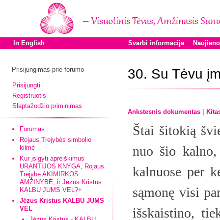
In English
Svarbi informacija
Naujien
Prisijungimas prie forumo
30. Su Tėvu į
Prisijungti
Registruotis
Slaptažodžio priminimas
|
Ankstesnis dokumentas
Kita
Štai šitokią šv
Forumas
Rojaus Trejybės simbolio
nuo šio kalno
kilmė
Kur įsigyti apreiškimus
URANTIJOS KNYGA, Rojaus
kalnuose per k
Trejybė AKIMIRKOS
AMŽINYBĖ, ir Jėzus Kristus
sąmonę visi pam
KALBU JUMS VĖL?+
Jėzus Kristus KALBU JUMS
VĖL
išskaistino, ti
Jėzus Kristus - KALBU