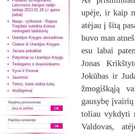
Pokalbis su Algimantu
Laisvosios bangos radijo
laidoje 2013 01 18 (♫ garso
upėje, ir kaip 
įrašai)
Nauja - ryškesnė - Rojaus
atėjau į šitą pa
Trejybės suteikta šviesa
nerengiant laidotuvių
buvo man atneš
Urantijos Knygos atsiradimas
Citatos iš Urantijos Knygos
esu labai paten
Jėzaus pokalbiai
Patyrimai su Urantijos Knyga
Jonas Krikšty
Teologams ir dvasininkams
Vyrui ir žmonai
Jokūbas ir Jud
Jaunimui
Tiems, kurie siekia turtų
žmogiškąją va
Atsiliepimai
gausybę įvairių
Naujienų prenumerata:
toliau vykdyti 
Paieška svetainėje:
Valdovas, atė