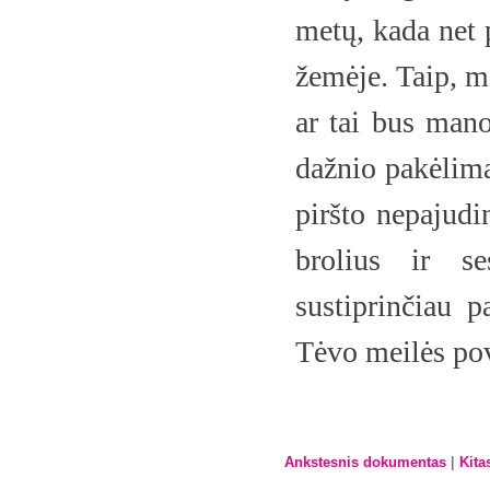
metų, kada net 
žemėje. Taip, ma
ar tai bus mano
dažnio pakėlima
piršto nepajudi
brolius ir se
sustiprinčiau 
Tėvo meilės po
|
Ankstesnis dokumentas
Kita