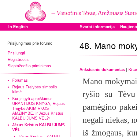
In English
Svarbi informacija
Naujien
Prisijungimas prie forumo
48. Mano moky
Prisijungti
Registruotis
Slaptažodžio priminimas
|
Ankstesnis dokumentas
Kita
Mano mokymai ir
Forumas
Rojaus Trejybės simbolio
ryšio su Tėvu 
kilmė
Kur įsigyti apreiškimus
URANTIJOS KNYGA, Rojaus
pamėgino pakeis
Trejybė AKIMIRKOS
AMŽINYBĖ, ir Jėzus Kristus
negali niekas, n
KALBU JUMS VĖL?+
Jėzus Kristus KALBU JUMS
VĖL
iš žmogaus, kur
Jėzus Kristus - KALBU