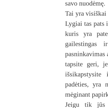
savo nuodėmę.
Tai yra visiškai
Lygiai tas pats
kuris yra pat
gailestingas 
pasninkavimas a
tapsite geri, 
išsikapstysit
padėties, yra 
mėginant papirk
Jeigu tik jūs