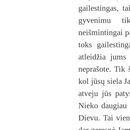
gailestingas, t
gyvenimu tik
neišmintingai p
toks gailestin
atleidžia jums
neprašote. Tik 
kol jūsų siela 
atveju jūs paty
Nieko daugiau 
Dievu. Tai vien
dar geresnė Jam