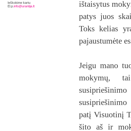
ištaisytus moky
Ieškokime kartu
El.p.
info@urantija.lt
patys juos ska
Toks kelias yr
pajaustumėte esa
Jeigu mano tuo
mokymų, tai
susipriešinimo
susipriešinimo 
patį Visuotinį 
šito aš ir mo