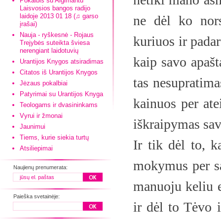
Pokalbis su Algimantu
Laisvosios bangos radijo
laidoje 2013 01 18 (♫ garso
ne dėl ko nor
įrašai)
Nauja - ryškesnė - Rojaus
kuriuos ir pada
Trejybės suteikta šviesa
nerengiant laidotuvių
kaip savo apašt
Urantijos Knygos atsiradimas
Citatos iš Urantijos Knygos
tas nesupratima
Jėzaus pokalbiai
Patyrimai su Urantijos Knyga
kainuos per at
Teologams ir dvasininkams
Vyrui ir žmonai
iškraipymas sav
Jaunimui
Tiems, kurie siekia turtų
Ir tik dėl to, k
Atsiliepimai
mokymus per sav
Naujienų prenumerata:
manuoju keliu ei
Paieška svetainėje:
ir dėl to Tėvo 