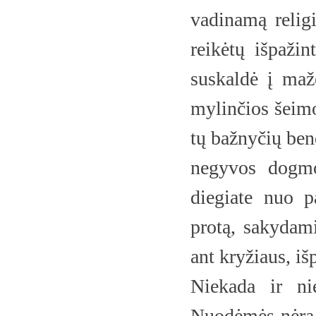
vadinamą religi
reikėtų išpažin
suskaldė į maže
mylinčios šeimo
tų bažnyčių ben
negyvos dogmos
diegiate nuo 
protą, sakydami
ant kryžiaus, i
Niekada ir ni
Nuodėmės nėra i