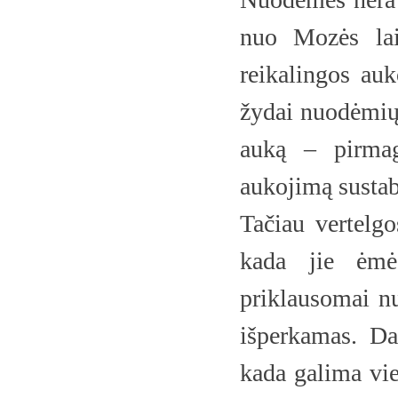
nuo Mozės lai
reikalingos au
žydai nuodėmių
auką – pirmag
aukojimą susta
Tačiau vertelgo
kada jie ėmė
priklausomai n
išperkamas. Dar
kada galima viet