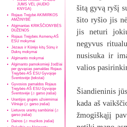
JUMS VĖL (AUDIO
šitą gyvą ryšį 
KNYGA)
Rojaus Trejybė AKIMIRKOS
šito ryšio jis 
AMŽINYBĖ
Algimantas KRIKŠČIONYBĖS
jis neturi jok
DUŽENOS
Rojaus Trejybės Asmenų-AŠ
ESU mokymai
negyvus ritualu
Jėzaus ir Kūrėjo kitų Sūnų ir
Dukrų mokymai
nusisuka ir im
Algimanto mokymai
Algimanto pamokomieji žodžiai
valios pasirink
per gyvąsias pamaldas Rojaus
Trejybės-AŠ ESU Gyvojoje
Šventovėje (tekstai)
Gyvosios pamaldos Rojaus
Trejybės-AŠ ESU Gyvojoje
Šiandieninis jū
Šventovėje (♫ garso įrašai)
Urantijos grupės užsiėmimai
kada aš vaikšči
Vilniuje (♫ garso įrašai)
Lietuvos urantų sambūriai (♫
žmogiškąjį pav
garso įrašai)
Dainos (♫ muzikos įrašai)
netiki mano asm