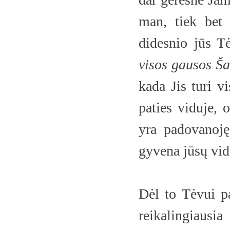
man, tiek bet 
didesnio jūs T
visos gausos
Ša
kada Jis turi vi
paties viduje, 
yra padovanoję
gyvena jūsų vid
Dėl to Tėvui pa
reikalingiaus