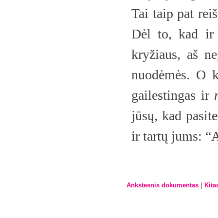
Tai taip pat rei
Dėl to, kad ir
kryžiaus, aš ne
nuodėmės. O ko
gailestingas ir
jūsų, kad pasit
ir tartų jums: “
|
Ankstesnis dokumentas
Kita