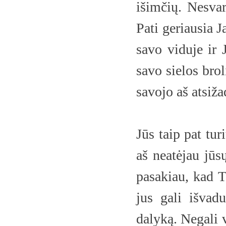
išimčių. Nesvar
Pati geriausia 
savo viduje ir 
savo sielos bro
savojo aš atsiž
Jūs taip pat tur
aš neatėjau jūs
pasakiau, kad Tė
jus gali išvad
dalyką. Negali v