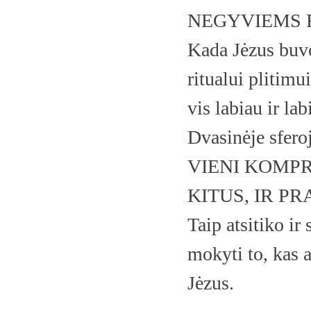
NEGYVIEMS 
Kada Jėzus buvo 
ritualui plitimui
vis labiau ir la
Dvasinėje sf
VIENI KOMPR
KITUS, IR P
Taip atsitiko i
mokyti to, kas 
Jėzus.