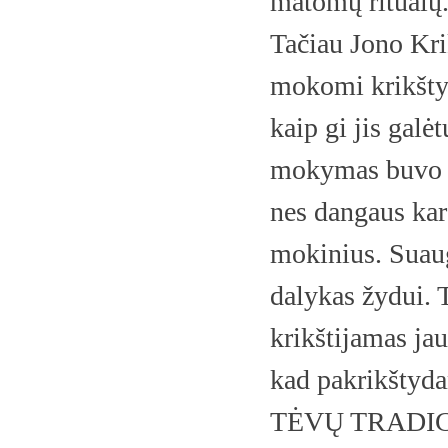
matomų ritualų
Tačiau Jono Kri
mokomi krikštyt
kaip gi jis galėt
mokymas buvo la
nes dangaus kara
mokinius. Suaug
dalykas žydui. 
krikštijamas ja
kad pakrikštyda
TĖVŲ TRADICIJŲ