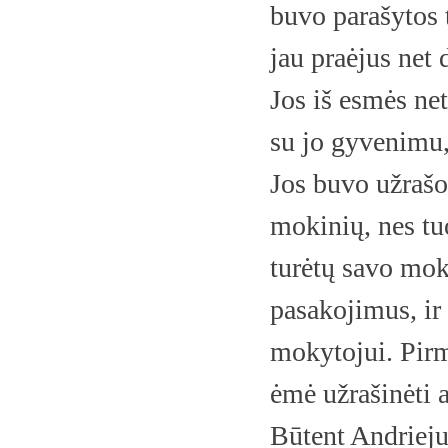
buvo parašytos 
jau praėjus net
Jos iš esmės ne
su jo gyvenimu,
Jos buvo užrašo
mokinių, nes tu
turėtų savo mok
pasakojimus, ir
mokytojui. Pir
ėmė užrašinėti a
Būtent Andriejus