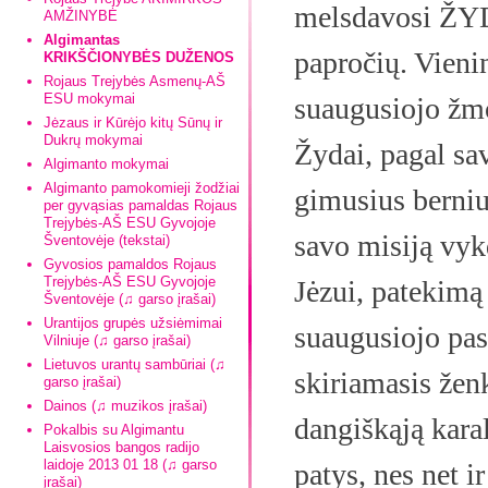
melsdavosi ŽYD
AMŽINYBĖ
Algimantas
papročių. Vienin
KRIKŠČIONYBĖS DUŽENOS
Rojaus Trejybės Asmenų-AŠ
ESU mokymai
suaugusiojo žm
Jėzaus ir Kūrėjo kitų Sūnų ir
Dukrų mokymai
Žydai, pagal sav
Algimanto mokymai
Algimanto pamokomieji žodžiai
gimusius berniu
per gyvąsias pamaldas Rojaus
Trejybės-AŠ ESU Gyvojoje
savo misiją vyk
Šventovėje (tekstai)
Gyvosios pamaldos Rojaus
Trejybės-AŠ ESU Gyvojoje
Jėzui, patekimą
Šventovėje (♫ garso įrašai)
Urantijos grupės užsiėmimai
suaugusiojo pasi
Vilniuje (♫ garso įrašai)
Lietuvos urantų sambūriai (♫
skiriamasis ženk
garso įrašai)
Dainos (♫ muzikos įrašai)
dangiškąją karal
Pokalbis su Algimantu
Laisvosios bangos radijo
laidoje 2013 01 18 (♫ garso
patys, nes net i
įrašai)