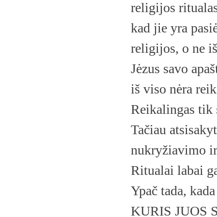
religijos rituala
kad jie yra pa
religijos, o n
Jėzus savo apašt
iš viso nėra re
Reikalingas tik 
Tačiau atsisakyt
nukryžiavimo ir
Ritualai labai g
Ypač tada, ka
KURIS JUOS