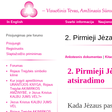
In English
Svarbi informacija
Naujien
Prisijungimas prie forumo
2. Pirmieji Jėz
Prisijungti
Registruotis
Slaptažodžio priminimas
|
Ankstesnis dokumentas
Kita
Forumas
2. Pirmieji J
Rojaus Trejybės simbolio
kilmė
atsiradimo
Kur įsigyti apreiškimus
URANTIJOS KNYGA, Rojaus
Trejybė AKIMIRKOS
AMŽINYBĖ, ir Jėzus Kristus
KALBU JUMS VĖL?+
Jėzus Kristus KALBU JUMS
Kada Jėzaus pas
VĖL
Rojaus Trejybė AKIMIRKOS