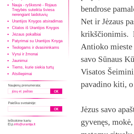
Nauja - ryškesnė - Rojaus
bendrose pamaldo
Trejybės suteikta šviesa
nerengiant laidotuvių
Net ir Jėzaus p
Urantijos Knygos atsiradimas
Citatos iš Urantijos Knygos
krikščionimis.
Jėzaus pokalbiai
Patyrimai su Urantijos Knyga
Antioko mieste 
Teologams ir dvasininkams
Vyrui ir žmonai
savo Sūnaus Kūr
Jaunimui
Tiems, kurie siekia turtų
Visatos Šeimini
Atsiliepimai
pavadino kiti, o
Naujienų prenumerata:
Paieška svetainėje:
Jėzus savo apa
gyvenęs, mokė, 
Ieškokime kartu
El.p.
info@urantija.lt