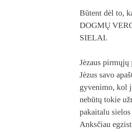
Būtent dėl to,
DOGMŲ VERGIJ
SIELAI.
Jėzaus pirmųjų 
Jėzus savo apašt
gyvenimo, kol ji
nebūtų tokie u
pakaitalu sielos
Anksčiau egzist