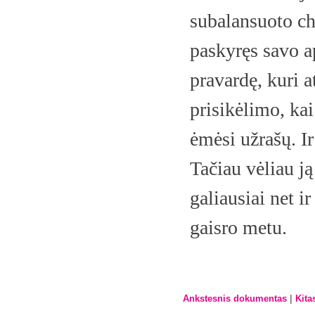
subalansuoto cha
paskyręs savo a
pravardę, kuri a
prisikėlimo, kai
ėmėsi užrašų. Ir
Tačiau vėliau ją
galiausiai net i
gaisro metu.
|
Ankstesnis dokumentas
Kita