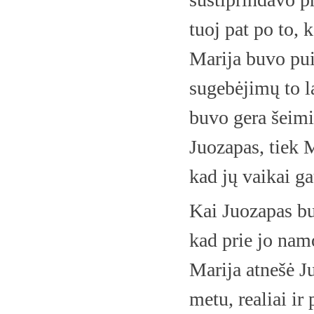
tuoj pat po to, 
Marija buvo pui
sugebėjimų to l
buvo gera šeimi
Juozapas, tiek M
kad jų vaikai g
Kai Juozapas bu
kad prie jo namo
Marija atnešė J
metu, realiai ir 