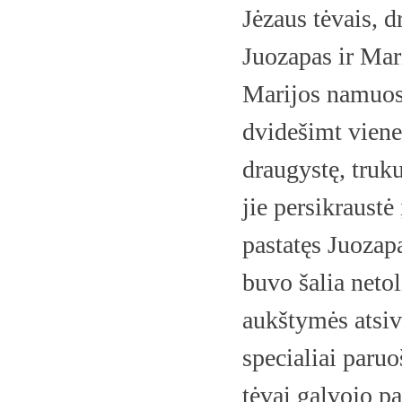
Jėzaus tėvais, d
Juozapas ir Mar
Marijos namuos
dvidešimt viene
draugystę, truk
jie persikraustė
pastatęs Juozap
buvo šalia neto
aukštymės atsiv
specialiai paruo
tėvai galvojo pa