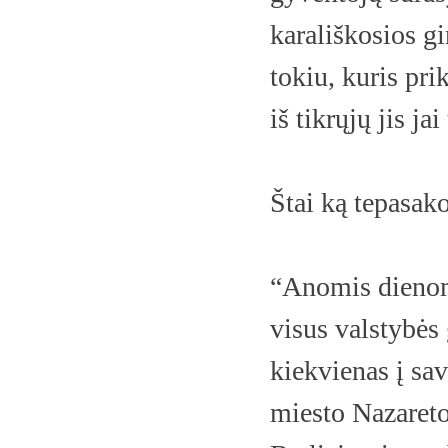
karališkosios g
tokiu, kuris pr
iš tikrųjų jis ja
Štai ką tepasak
“Anomis dienomi
visus valstybės 
kiekvienas į sav
miesto Nazareto