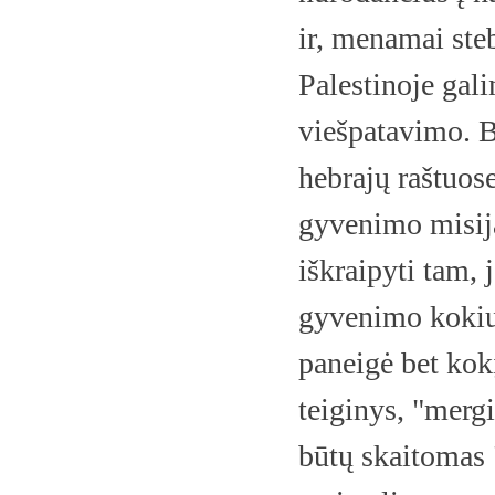
ir, menamai ste
Palestinoje gali
viešpatavimo. B
hebrajų raštuose
gyvenimo misija
iškraipyti tam,
gyvenimo kokius
paneigė bet kok
teiginys, "merg
būtų skaitomas 