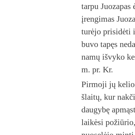
tarpu Juozapas 
įrengimas Juoza
turėjo prisidėti
buvo tapęs nedar
namų išvyko kel
m. pr. Kr.
Pirmoji jų keli
šlaitų, kur nakč
daugybę apmąst
laikėsi požiūrio
puoselėjo mintį