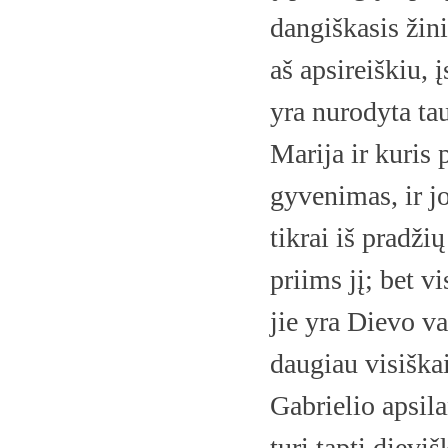
dangiškasis žini
aš apsireiškiu, 
yra nurodyta tau
Marija ir kuris 
gyvenimas, ir jo
tikrai iš pradži
priims jį; bet v
jie yra Dievo v
daugiau visiška
Gabrielio apsil
turi tapti diev