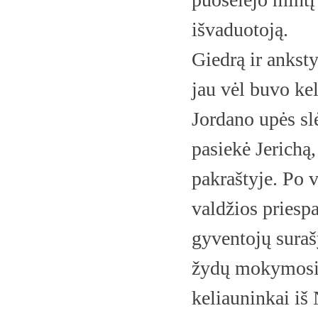
išvaduotoją.
Giedrą ir ankst
jau vėl buvo kel
Jordano upės slė
pasiekė Jerichą,
pakraštyje. Po 
valdžios priesp
gyventojų surašy
žydų mokymosi i
keliauninkai iš