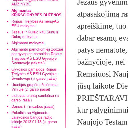
Jėzaus gyvenimo
AMŽINYBĖ
Algimantas
atpasakojimą ra
KRIKŠČIONYBĖS DUŽENOS
Rojaus Trejybės Asmenų-AŠ
apreiškime, tuo
ESU mokymai
Jėzaus ir Kūrėjo kitų Sūnų ir
dabar esamų eva
Dukrų mokymai
Algimanto mokymai
patys nematote,
Algimanto pamokomieji žodžiai
per gyvąsias pamaldas Rojaus
Trejybės-AŠ ESU Gyvojoje
bažnyčioje, nei
Šventovėje (tekstai)
Gyvosios pamaldos Rojaus
Remsiuosi Nauju
Trejybės-AŠ ESU Gyvojoje
Šventovėje (♫ garso įrašai)
jūsų laikote D
Urantijos grupės užsiėmimai
Vilniuje (♫ garso įrašai)
Lietuvos urantų sambūriai (♫
PRIEŠTARAVIMŲ
garso įrašai)
Dainos (♫ muzikos įrašai)
kur palyginimui 
Pokalbis su Algimantu
Laisvosios bangos radijo
Naujojo Testame
laidoje 2013 01 18 (♫ garso
įrašai)