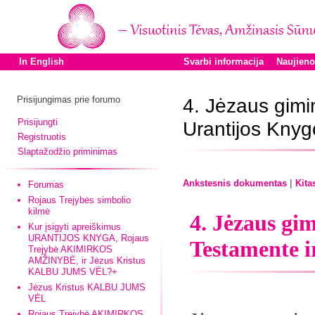
In English
Svarbi informacija
Naujien
Prisijungimas prie forumo
4. Jėzaus gimi
Prisijungti
Urantijos Knyg
Registruotis
Slaptažodžio priminimas
|
Ankstesnis dokumentas
Kita
Forumas
Rojaus Trejybės simbolio
kilmė
4. Jėzaus g
Kur įsigyti apreiškimus
URANTIJOS KNYGA, Rojaus
Testamente i
Trejybė AKIMIRKOS
AMŽINYBĖ, ir Jėzus Kristus
KALBU JUMS VĖL?+
Jėzus Kristus KALBU JUMS
VĖL
Rojaus Trejybė AKIMIRKOS