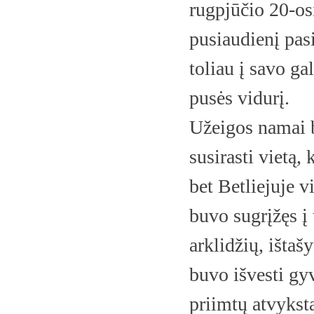
rugpjūčio 20-osi
pusiaudienį pasi
toliau į savo ga
pusės vidurį.
Užeigos namai b
susirasti vietą,
bet Betliejuje v
buvo sugrįžęs į
arklidžių, ištašy
buvo išvesti gyv
priimtų atvykst