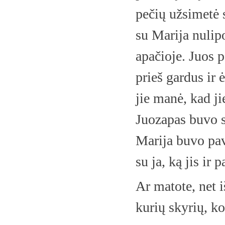
pečių užsimetė s
su Marija nulip
apačioje. Juos 
prieš gardus ir 
jie manė, kad j
Juozapas buvo su
Marija buvo pava
su ja, ką jis ir
Ar matote, net 
kurių skyrių, ko