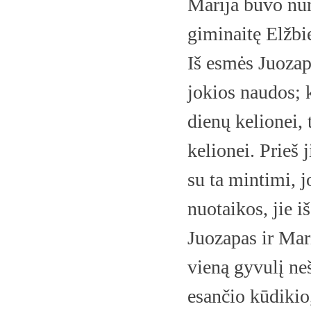
Marija buvo nu
giminaitę Elžbie
Iš esmės Juozapa
jokios naudos; 
dienų kelionei, 
kelionei. Prieš 
su ta mintimi, j
nuotaikos, jie i
Juozapas ir Mari
vieną gyvulį ne
esančio kūdikio,