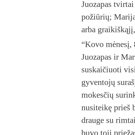
Juozapas tvirtai
požiūrių; Marija 
arba graikiškąj
“Kovo mėnesį, 8
Juozapas ir Mari
suskaičiuoti vi
gyventojų suraš
mokesčių surink
nusiteikę prieš 
drauge su rimta
buvo toji priež