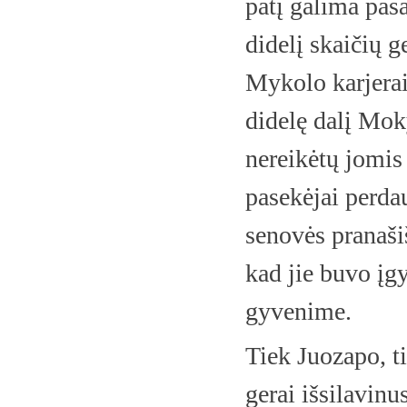
patį galima pasa
didelį skaičių 
Mykolo karjerai
didelę dalį Moky
nereikėtų jomis 
pasekėjai perda
senovės pranaši
kad jie buvo įg
gyvenime.
Tiek Juozapo, t
gerai išsilavinu