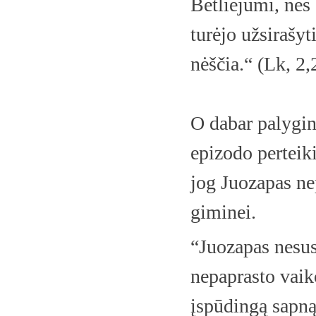
Betliejumi, nes
turėjo užsirašyt
nėščia.“ (Lk, 2,
O dabar palygin
epizodo perteik
jog Juozapas ne
giminei.
“Juozapas nesusi
nepaprasto vaik
įspūdingą sapną