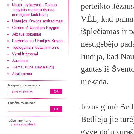
perteikto Jėza
Nauja - ryškesnė - Rojaus
Trejybės suteikta šviesa
nerengiant laidotuvių
VĖL, kad pamaty
Urantijos Knygos atsiradimas
Citatos iš Urantijos Knygos
išplečiamas ir p
Jėzaus pokalbiai
Patyrimai su Urantijos Knyga
nesugebėjo pada
Teologams ir dvasininkams
Vyrui ir žmonai
liudija, kad Na
Jaunimui
gautas iš Švent
Tiems, kurie siekia turtų
Atsiliepimai
niekada.
Naujienų prenumerata:
Paieška svetainėje:
Jėzus gimė Betli
Betliejų jie tur
Ieškokime kartu
El.p.
info@urantija.lt
gyventojų sura