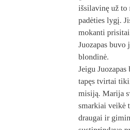
išsilavinę už t
padėties lygį. J
mokanti prisitai
Juozapas buvo j
blondinė.
Jeigu Juozapas b
tapęs tvirtai ti
misiją. Marija s
smarkiai veikė t
draugai ir gimin
sustiprindavo p