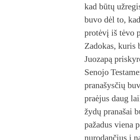
kad būtų užregi
buvo dėl to, kad
protėvį iš tėvo 
Zadokas, kuris 
Juozapą prisky
Senojo Testame
pranašysčių buv
praėjus daug la
žydų pranašai bu
pažadus viena p
nurodančius į n