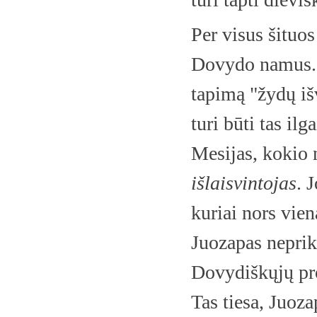
Per visus šituo
Dovydo namus. 
tapimą "žydų išv
turi būti tas il
Mesijas, kokio 
išlaisvintojas
. 
kuriai nors vien
Juozapas neprik
Dovydiškųjų pro
Tas tiesa, Juoza