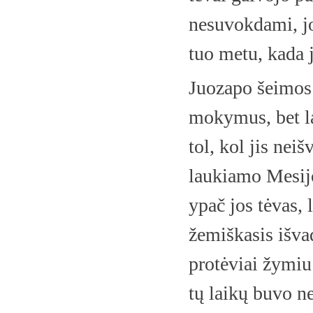
nesuvokdami, jog
tuo metu, kada 
Juozapo šeimos d
mokymus, bet la
tol, kol jis nei
laukiamo Mesijo
ypač jos tėvas, 
žemiškasis išvad
protėviai žymiu
tų laikų buvo ne