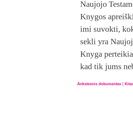
Naujojo Testame
Knygos apreiški
imi suvokti, kok
sekli yra Naujo
Knyga perteikia
kad tik jums neb
|
Ankstesnis dokumentas
Kita