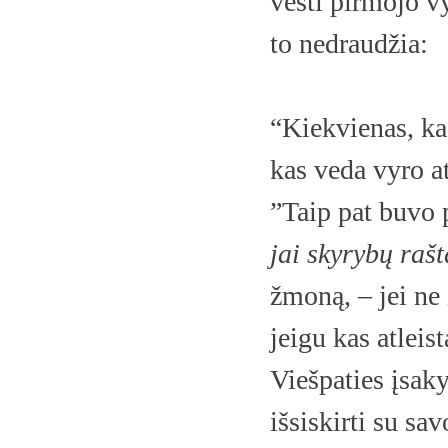
vesti pirmojo v
to nedraudžia:
“Kiekvienas, kas
kas veda vyro at
”Taip pat buvo 
jai skyrybų rašt
žmoną, – jei ne
jeigu kas atleis
Viešpaties įsaky
išsiskirti su sav