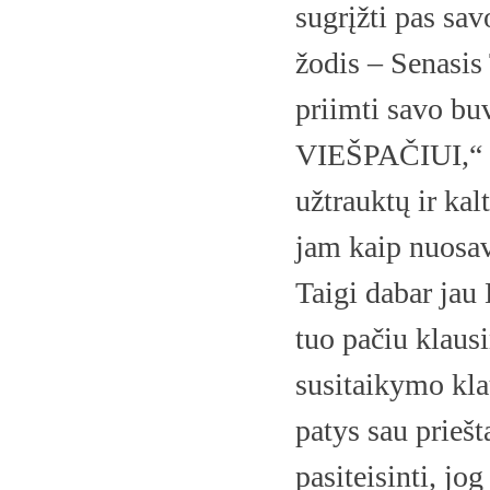
sugrįžti pas sav
žodis – Senasis
priimti savo bu
VIEŠPAČIUI,“ i
užtrauktų ir ka
jam kaip nuosa
Taigi dabar ja
tuo pačiu klaus
susitaikymo klau
patys sau priešt
pasiteisinti, jog