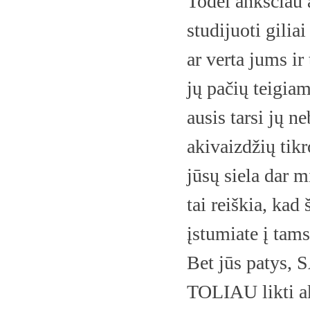
Todėl anksčiau a
studijuoti gilia
ar verta jums ir
jų pačių teigiam
ausis tarsi jų n
akivaizdžių tikr
jūsų siela dar m
tai reiškia, kad 
įstumiate į tams
Bet jūs patys
TOLIAU likti ak