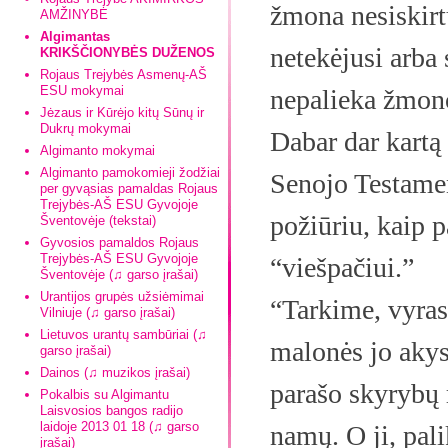
žmona nesiskirtų
AMŽINYBĖ
Algimantas
netekėjusi arba 
KRIKŠČIONYBĖS DUŽENOS
Rojaus Trejybės Asmenų-AŠ
ESU mokymai
nepalieka žmono
Jėzaus ir Kūrėjo kitų Sūnų ir
Dukrų mokymai
Dabar dar kartą 
Algimanto mokymai
Algimanto pamokomieji žodžiai
Senojo Testament
per gyvąsias pamaldas Rojaus
Trejybės-AŠ ESU Gyvojoje
požiūriu, kaip p
Šventovėje (tekstai)
Gyvosios pamaldos Rojaus
Trejybės-AŠ ESU Gyvojoje
“viešpačiui.”
Šventovėje (♫ garso įrašai)
Urantijos grupės užsiėmimai
“Tarkime, vyras
Vilniuje (♫ garso įrašai)
Lietuvos urantų sambūriai (♫
malonės jo akys
garso įrašai)
Dainos (♫ muzikos įrašai)
parašo skyrybų r
Pokalbis su Algimantu
Laisvosios bangos radijo
laidoje 2013 01 18 (♫ garso
namų. O ji, pal
įrašai)