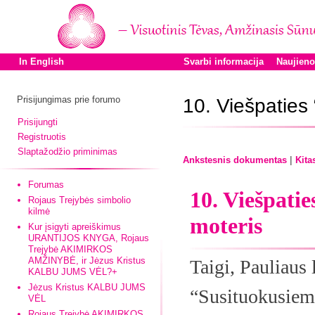
In English
Svarbi informacija
Naujien
Prisijungimas prie forumo
10. Viešpaties 
Prisijungti
Registruotis
Slaptažodžio priminimas
|
Ankstesnis dokumentas
Kita
Forumas
10. Viešpati
Rojaus Trejybės simbolio
kilmė
moteris
Kur įsigyti apreiškimus
URANTIJOS KNYGA, Rojaus
Trejybė AKIMIRKOS
AMŽINYBĖ, ir Jėzus Kristus
Taigi, Pauliaus
KALBU JUMS VĖL?+
Jėzus Kristus KALBU JUMS
“Susituokusie
VĖL
Rojaus Trejybė AKIMIRKOS