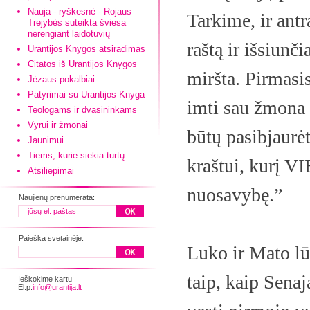
Nauja - ryškesnė - Rojaus
Tarkime, ir antr
Trejybės suteikta šviesa
nerengiant laidotuvių
raštą ir išsiunč
Urantijos Knygos atsiradimas
Citatos iš Urantijos Knygos
miršta. Pirmasis
Jėzaus pokalbiai
Patyrimai su Urantijos Knyga
imti sau žmona p
Teologams ir dvasininkams
Vyrui ir žmonai
būtų pasibjaurė
Jaunimui
Tiems, kurie siekia turtų
kraštui, kurį V
Atsiliepimai
nuosavybę.”
Naujienų prenumerata:
Paieška svetainėje:
Luko ir Mato lū
taip, kaip Sena
Ieškokime kartu
El.p.
info@urantija.lt