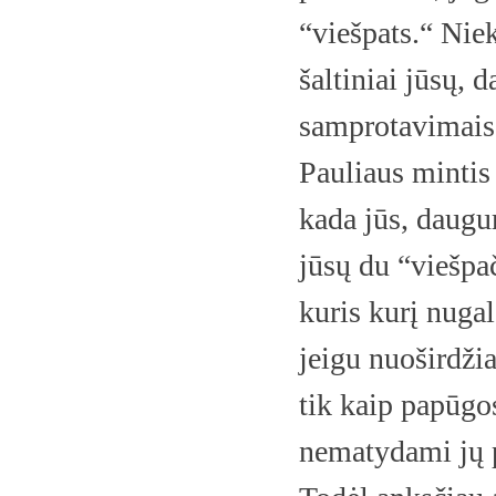
“viešpats.“ Niek
šaltiniai jūsų,
samprotavimais
Pauliaus mintis 
kada jūs, daugum
jūsų du “viešpač
kuris kurį nugal
jeigu nuoširdžia
tik kaip papūgo
nematydami jų 