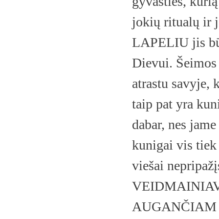
gyvasties, kurią
jokių ritualų 
LAPELIU jis būt
Dievui. Šeimos 
atrastu savyje, 
taip pat yra kun
dabar, nes jam
kunigai vis tiek 
viešai nepripaž
VEIDMAINIAV
AUGANČIAM VA