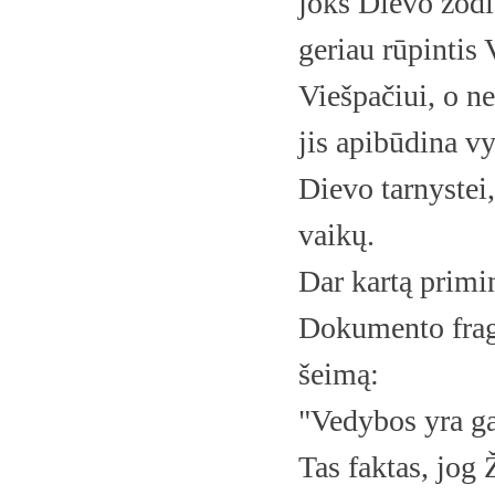
joks Dievo žodis
geriau rūpintis V
Viešpačiui, o n
jis apibūdina vy
Dievo tarnystei, 
vaikų.
Dar kartą primi
Dokumento fragm
šeimą:
"Vedybos yra gar
Tas faktas, jo