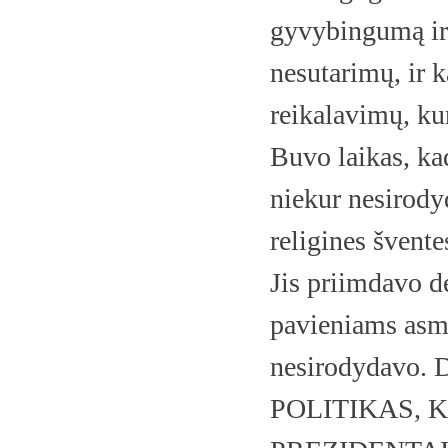
gyvybingumą ir t
nesutarimų, ir k
reikalavimų, kur
Buvo laikas, ka
niekur nesirodyd
religines šventes
Jis priimdavo de
pavieniams asme
nesirodydavo. D
POLITIKAS, 