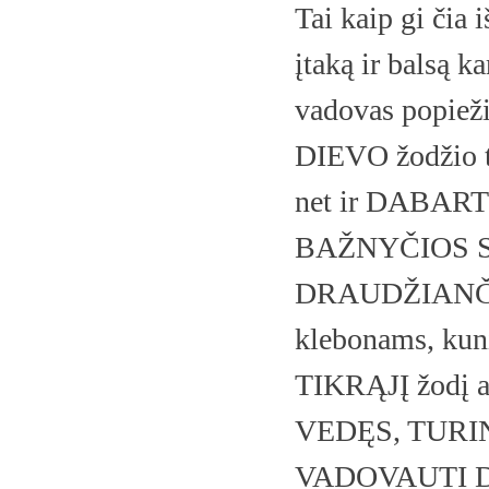
Tai kaip gi čia 
įtaką ir balsą k
vadovas popieži
DIEVO žodžio to
net ir DABA
BAŽNYČIOS 
DRAUDŽIANČIĄ 
klebonams, kuni
TIKRĄJĮ žodį ap
VEDĘS, TURIN
VADOVAUTI D