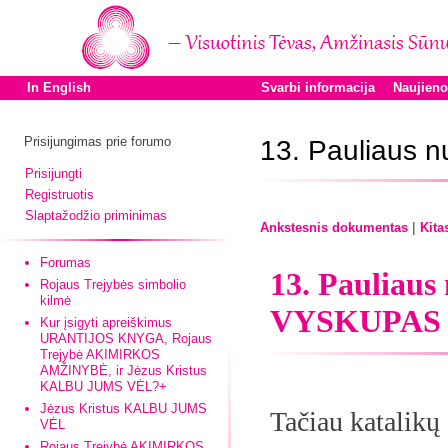
In English
Svarbi informacija
Naujien
Prisijungimas prie forumo
13. Pauliaus n
Prisijungti
Registruotis
Slaptažodžio priminimas
|
Ankstesnis dokumentas
Kita
Forumas
13. Pauliaus
Rojaus Trejybės simbolio
kilmė
VYSKUPAS
Kur įsigyti apreiškimus
URANTIJOS KNYGA, Rojaus
Trejybė AKIMIRKOS
AMŽINYBĖ, ir Jėzus Kristus
KALBU JUMS VĖL?+
Jėzus Kristus KALBU JUMS
Tačiau katalikų 
VĖL
Rojaus Trejybė AKIMIRKOS