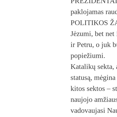
PREZIDENTAIS,
paklojamas raud
POLITIKOS ŽAID
Jėzumi, bet net
ir Petru, o juk 
popiežiumi.
Katalikų sekta, 
statusą, mėgina 
kitos sektos – s
naujojo amžiaus
vadovaujasi Na