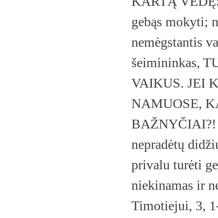
KARTĄ VEDĘS, b
gebąs mokyti; ne
nemėgstantis va
šeimininkas,
VAIKUS. JEI
NAMUOSE, KA
BAŽNYČIAI?! Vy
nepradėtų didžiu
privalu turėti g
niekinamas ir n
Timotiejui, 3, 1