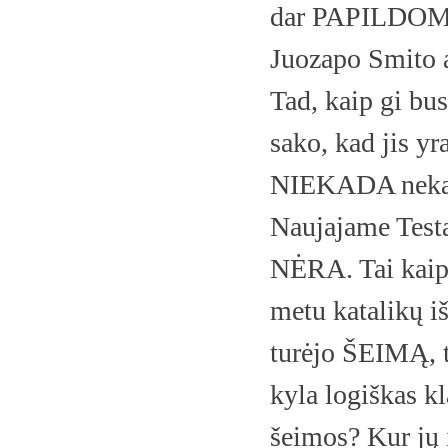
dar PAPILDOMAI
Juozapo Smito a
Tad, kaip gi bus
sako, kad jis yr
NIEKADA nekalbė
Naujajame Testa
NĖRA. Tai kaip 
metu katalikų iš
turėjo ŠEIMĄ, t
kyla logiškas k
šeimos? Kur jų 