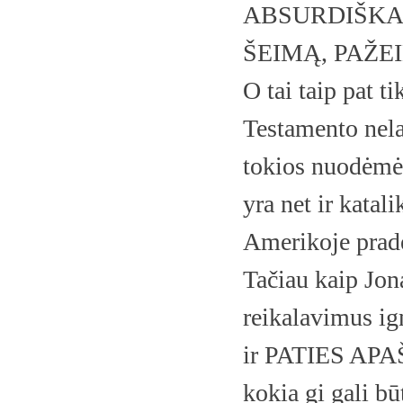
ABSURDIŠKA
ŠEIMĄ, PAŽE
O tai taip pat t
Testamento nel
tokios nuodėmės
yra net ir kata
Amerikoje pradė
Tačiau kaip Jona
reikalavimus ig
ir PATIES AP
kokia gi gali bū