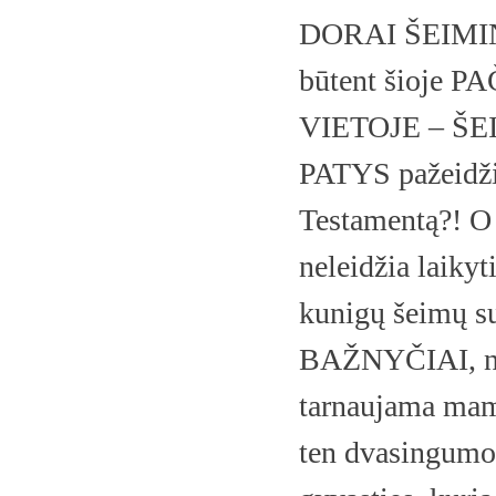
DORAI ŠEIM
būtent šioje
VIETOJE – ŠE
PATYS pažeidži
Testamentą?! O 
neleidžia laikyt
kunigų šeimų suk
BAŽNYČIAI, nes 
tarnaujama mamo
ten dvasingumo 