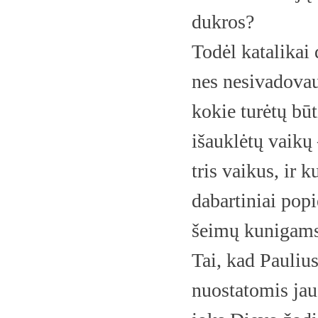
dukros?
Todėl katalikai
nes nesivadova
kokie turėtų būt
išauklėtų vaikų 
tris vaikus, ir 
dabartiniai pop
šeimų kunigams
Tai, kad Paulius
nuostatomis jau