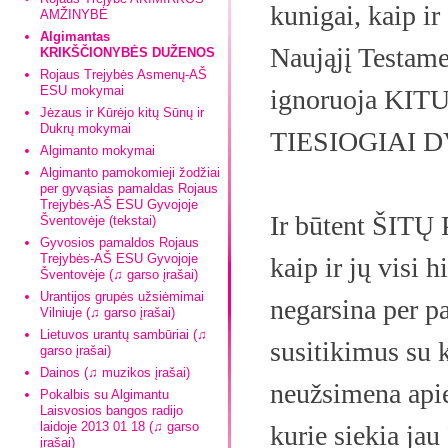
kunigai, kaip ir
AMŽINYBĖ
Algimantas
Naująjį Testamen
KRIKŠČIONYBĖS DUŽENOS
Rojaus Trejybės Asmenų-AŠ
ESU mokymai
ignoruoja KITUS
Jėzaus ir Kūrėjo kitų Sūnų ir
Dukrų mokymai
TIESIOGIAI 
Algimanto mokymai
Algimanto pamokomieji žodžiai
per gyvąsias pamaldas Rojaus
Trejybės-AŠ ESU Gyvojoje
Ir būtent ŠIT
Šventovėje (tekstai)
Gyvosios pamaldos Rojaus
Trejybės-AŠ ESU Gyvojoje
kaip ir jų visi
Šventovėje (♫ garso įrašai)
Urantijos grupės užsiėmimai
negarsina per p
Vilniuje (♫ garso įrašai)
Lietuvos urantų sambūriai (♫
susitikimus su 
garso įrašai)
Dainos (♫ muzikos įrašai)
neužsimena api
Pokalbis su Algimantu
Laisvosios bangos radijo
laidoje 2013 01 18 (♫ garso
kurie siekia 
įrašai)