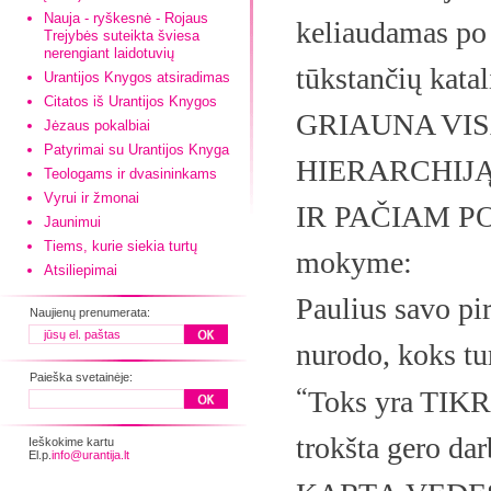
Nauja - ryškesnė - Rojaus
keliaudamas po 
Trejybės suteikta šviesa
nerengiant laidotuvių
tūkstančių k
Urantijos Knygos atsiradimas
Citatos iš Urantijos Knygos
GRIAUNA VI
Jėzaus pokalbiai
Patyrimai su Urantijos Knyga
HIERARCHIJĄ
Teologams ir dvasininkams
Vyrui ir žmonai
IR PAČIAM POPI
Jaunimui
Tiems, kurie siekia turtų
mokyme:
Atsiliepimai
Paulius savo pi
Naujienų prenumerata:
nurodo, koks t
Paieška svetainėje:
“
Toks yra TIK
trokšta gero 
Ieškokime kartu
El.p.
info@urantija.lt