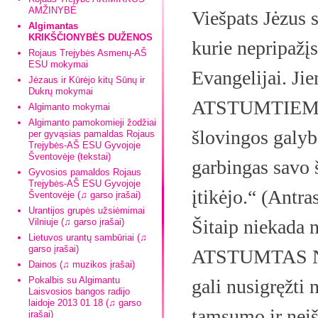
AMŽINYBĖ
Viešpats Jėzus 
Algimantas
KRIKŠČIONYBĖS DUŽENOS
kurie nepripažį
Rojaus Trejybės Asmenų-AŠ
ESU mokymai
Evangelijai.
Jėzaus ir Kūrėjo kitų Sūnų ir
Dukrų mokymai
ATSTUMTIEMS 
Algimanto mokymai
Algimanto pamokomieji žodžiai
šlovingos galybė
per gyvąsias pamaldas Rojaus
Trejybės-AŠ ESU Gyvojoje
Šventovėje (tekstai)
garbingas savo 
Gyvosios pamaldos Rojaus
Trejybės-AŠ ESU Gyvojoje
įtikėjo
.“ (Antra
Šventovėje (♫ garso įrašai)
Urantijos grupės užsiėmimai
Šitaip niekada n
Vilniuje (♫ garso įrašai)
Lietuvos urantų sambūriai (♫
garso įrašai)
ATSTUMTAS NU
Dainos (♫ muzikos įrašai)
Pokalbis su Algimantu
gali nusigręžti 
Laisvosios bangos radijo
laidoje 2013 01 18 (♫ garso
tamsumo ir nei
įrašai)