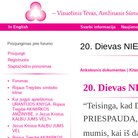
In English
Svarbi informacija
Naujien
Prisijungimas prie forumo
20. Dievas NI
Prisijungti
Registruotis
Slaptažodžio priminimas
|
Ankstesnis dokumentas
Kita
Forumas
20. Dievas 
Rojaus Trejybės simbolio
kilmė
Kur įsigyti apreiškimus
“Teisinga, kad
URANTIJOS KNYGA, Rojaus
Trejybė AKIMIRKOS
AMŽINYBĖ, ir Jėzus Kristus
PRIESPAUDA, o 
KALBU JUMS VĖL?+
Jėzus Kristus KALBU JUMS
mumis, kai iš d
VĖL
Rojaus Trejybė AKIMIRKOS