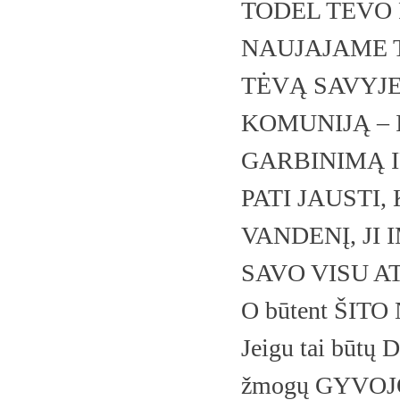
TODĖL TĖVO 
NAUJAJAME T
TĖVĄ SAVYJE
KOMUNIJĄ –
GARBINIMĄ I
PATI JAUSTI,
VANDENĮ, JI 
SAVO VISU A
O būtent ŠITO N
Jeigu tai būtų 
žmogų GYVOJO