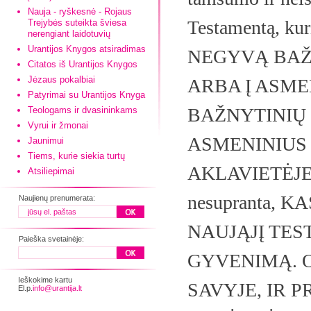
Nauja - ryškesnė - Rojaus
Testamentą, kuri
Trejybės suteikta šviesa
nerengiant laidotuvių
Urantijos Knygos atsiradimas
NEGYVĄ BAŽ
Citatos iš Urantijos Knygos
Jėzaus pokalbiai
ARBA Į ASME
Patyrimai su Urantijos Knyga
BAŽNYTINIŲ 
Teologams ir dvasininkams
Vyrui ir žmonai
ASMENINIUS 
Jaunimui
Tiems, kurie siekia turtų
AKLAVIETĖJE. 
Atsiliepimai
nesupranta,
Naujienų prenumerata:
NAUJĄJĮ TES
Paieška svetainėje:
GYVENIMĄ. O k
Ieškokime kartu
SAVYJE, IR P
El.p.
info@urantija.lt