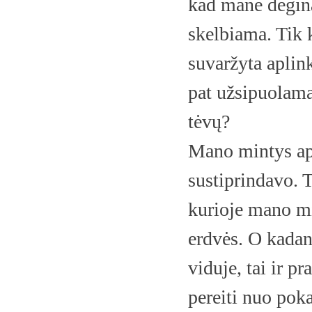
kad mane deginan
skelbiama. Tik k
suvaržyta aplink
pat užsipuolam
tėvų?
Mano mintys ap
sustiprindavo. T
kurioje mano mi
erdvės. O kadan
viduje, tai ir p
pereiti nuo pok