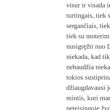
visur ir visada i
turtingais, tiek
sergančiais, tiek
tiek su moterimi
nusigręžti nuo 
niekada, kad ti
nebaudžia nieka
tokios sustiprin
džiaugdavausi jo
mintis, kuri man
neteisingoje žy