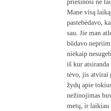
priešinosi ne tai
Mane visą laik
pastebėdavo, ka
sau. Jie man at
būdavo nepriimti
niekaip nesugebė
iš kur atsiranda
tėvo, jis atvira
žydų apie toki
nežinojimas buv
metų, ir laikiau