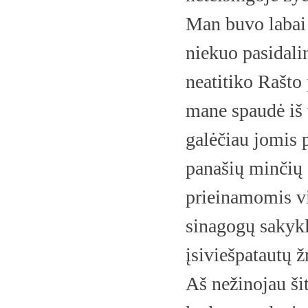
Man buvo labai 
niekuo pasidali
neatitiko Rašto 
mane spaudė iš 
galėčiau jomis p
panašių minčių 
prieinamomis vi
sinagogų sakykl
įsiviešpatautų 
Aš nežinojau šit