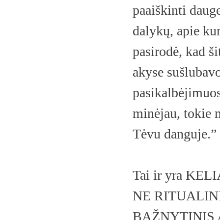
paaiškinti dauge
dalykų, apie ku
pasirodė, kad ši
akyse sušlubavo
pasikalbėjimuose
minėjau, tokie 
Tėvu danguje.”
Tai ir yra K
NE RITUALIN
BAŽNYTINIS 