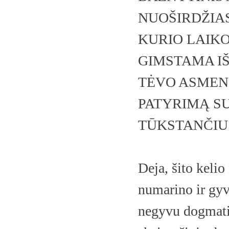
NUOŠIRDŽIA
KURIO LAIKO
GIMSTAMA IŠ
TĖVO ASMENI
PATYRIMĄ SU
TŪKSTANČIU
Deja, šito keli
numarino ir gyvą
negyvu dogmatiz