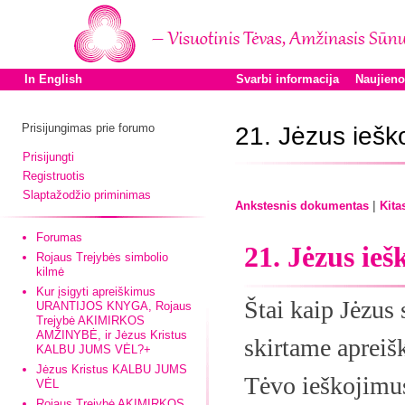
In English
Svarbi informacija
Naujien
Prisijungimas prie forumo
21. Jėzus iešk
Prisijungti
Registruotis
Slaptažodžio priminimas
|
Ankstesnis dokumentas
Kita
Forumas
21. Jėzus ieš
Rojaus Trejybės simbolio
kilmė
Kur įsigyti apreiškimus
Štai kaip Jėzu
URANTIJOS KNYGA, Rojaus
Trejybė AKIMIRKOS
AMŽINYBĖ, ir Jėzus Kristus
skirtame apre
KALBU JUMS VĖL?+
Jėzus Kristus KALBU JUMS
Tėvo ieškojimu
VĖL
Rojaus Trejybė AKIMIRKOS