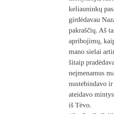
keliauninkų pas
girdėdavau Nazar
pakraščių. Aš ta
apribojimų, kaip
mano sielai art
šitaip pradėdav
neįmenamus mano
nustebindavo ir
ateidavo mintys
iš Tėvo.