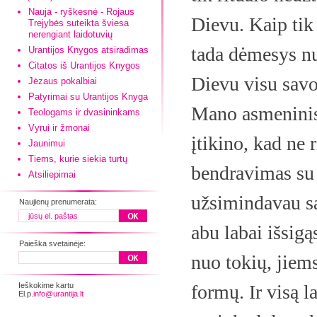
Nauja - ryškesnė - Rojaus
Dievu. Kaip tik
Trejybės suteikta šviesa
nerengiant laidotuvių
tada dėmesys nuk
Urantijos Knygos atsiradimas
Citatos iš Urantijos Knygos
Dievu visu sav
Jėzaus pokalbiai
Patyrimai su Urantijos Knyga
Mano asmeninis
Teologams ir dvasininkams
Vyrui ir žmonai
įtikino, kad ne 
Jaunimui
Tiems, kurie siekia turtų
bendravimas su Ju
Atsiliepimai
užsimindavau sa
Naujienų prenumerata:
abu labai išsig
Paieška svetainėje:
nuo tokių, jie
Ieškokime kartu
formų. Ir visą l
El.p.
info@urantija.lt