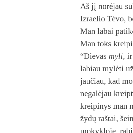
Aš jį norėjau su
Izraelio Tėvo, 
Man labai patik
Man toks kreipi
“Dievas
myli,
ir
labiau mylėti už
jaučiau, kad mot
negalėjau krei
kreipinys man ne
žydų raštai, še
mokykloje, rabi