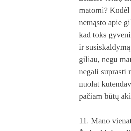
matomi? Kodėl ki
nemąsto apie gil
kad toks gyveni
ir susiskaldymą
giliau, negu ma
negali suprasti 
nuolat kutendav
pačiam būtų akiv
11. Mano viena