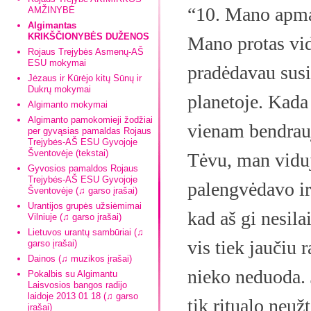
“10. Mano apm
AMŽINYBĖ
Algimantas
KRIKŠČIONYBĖS DUŽENOS
Mano protas vidu
Rojaus Trejybės Asmenų-AŠ
ESU mokymai
pradėdavau susi
Jėzaus ir Kūrėjo kitų Sūnų ir
Dukrų mokymai
planetoje. Kada 
Algimanto mokymai
Algimanto pamokomieji žodžiai
vienam bendrauja
per gyvąsias pamaldas Rojaus
Trejybės-AŠ ESU Gyvojoje
Šventovėje (tekstai)
Tėvu, man vidu
Gyvosios pamaldos Rojaus
Trejybės-AŠ ESU Gyvojoje
palengvėdavo ir
Šventovėje (♫ garso įrašai)
Urantijos grupės užsiėmimai
kad aš gi nesila
Vilniuje (♫ garso įrašai)
Lietuvos urantų sambūriai (♫
vis tiek jaučiu 
garso įrašai)
Dainos (♫ muzikos įrašai)
nieko neduoda. 
Pokalbis su Algimantu
Laisvosios bangos radijo
laidoje 2013 01 18 (♫ garso
tik ritualo neuž
įrašai)