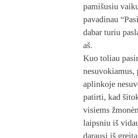
pamišusiu vaiku
pavadinau “Pasi
dabar turiu pas
aš.
Kuo toliau pasi
nesuvokiamus, 
aplinkoje nesuv
patirti, kad ši
visiems žmonėms
laipsniu iš vida
darausi iš greit