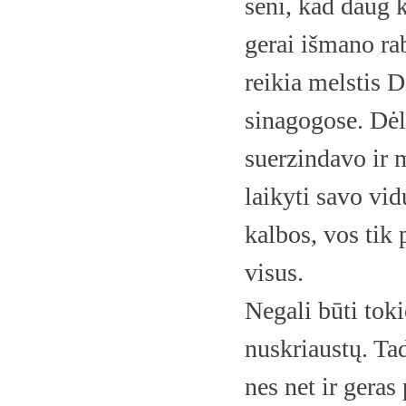
seni, kad daug 
gerai išmano rab
reikia melstis 
sinagogose. Dėl
suerzindavo ir 
laikyti savo vid
kalbos, vos tik
visus.
Negali būti toki
nuskriaustų. Tad
nes net ir geras 