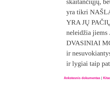
skaitančiųjų, be
yra tikri NAŠ
YRA JŲ PAČIŲ V
neleidžia jiems J
DVASINIAI MO
ir nesuvokiantys
ir lygiai taip pa
|
Ankstesnis dokumentas
Kita