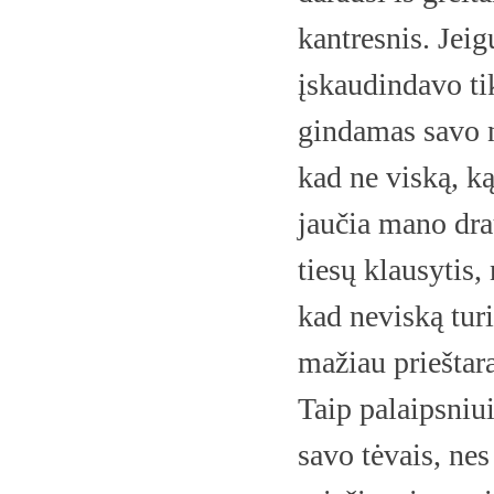
kantresnis. Jei
įskaudindavo tik
gindamas savo n
kad ne viską, ką
jaučia mano dra
tiesų klausytis,
kad neviską turi
mažiau prieštar
Taip palaipsniu
savo tėvais, nes