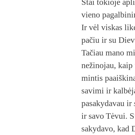
Štai tokioje apl
vieno pagalbinin
Ir vėl viskas l
pačiu ir su Die
Tačiau mano min
nežinojau, kaip 
mintis paaiškin
savimi ir kalbėj
pasakydavau ir
ir savo Tėvui. 
sakydavo, kad Di