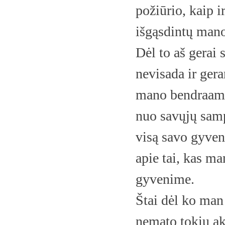
požiūrio, kaip 
išgąsdintų man
Dėl to aš gerai
nevisada ir gera
mano bendraamži
nuo savųjų samp
visą savo gyven
apie tai, kas m
gyvenime.
Štai dėl ko man
nemato tokių ak