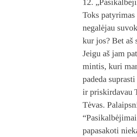
12. „Pasikalbėj
Toks patyrimas 
negalėjau suvokt
kur jos? Bet aš 
Jeigu aš jam pat
mintis, kuri ma
padeda suprasti 
ir priskirdavau 
Tėvas. Palaipsn
“Pasikalbėjimais
papasakoti niek