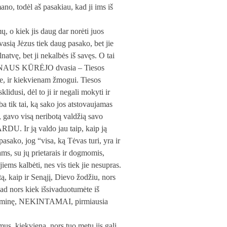
mano, todėl aš pasakiau, kad ji ims iš
ų, o kiek jis daug dar norėti juos
vasią Jėzus tiek daug pasako, bet jie
natvę, bet ji nekalbės iš savęs. O tai
p SŪNAUS KŪRĖJO dvasia – Tiesos
e, ir kiekvienam žmogui. Tiesos
idusi, dėl to ji ir negali mokyti ir
a tik tai, ką sako jos atstovaujamas
 gavo visą neribotą valdžią savo
RDU. Ir ją valdo jau taip, kaip ją
asako, jog “visa, ką Tėvas turi, yra ir
ams, su jų prietarais ir dogmomis,
jiems kalbėti, nes vis tiek jie nesupras.
tą, kaip ir Senąjį, Dievo žodžiu, nors
kad nors kiek išsivaduotumėte iš
ve įrėminę, NEKINTAMAI, pirmiausia
us, kiekvieną, nors tuo metu jis gali