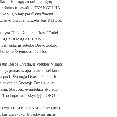
aiku ir skirtingų žmonių parašytų
avo rašinius ir pavadino EVANGELIJA
, o taip pat iš kitų žmonių
ašytų savo bičiuliams, žodis bus KITOSE
ai yra JŲ žodžiai ar laiškas: “Todėl,
ote iš MŪSŲ ŽODŽIŲ AR LAIŠKO.“
ms ir laiškams suteikė Dievo žodžio
tei suteikė Šventosios Dvasios
aus Tiesos Dvasia, ir Vietinės Visatos
nęs pranašas, apaštalas, ar bet kuris
 ta pačia Šventąja Dvasia. O kaip ir
jie pavadina Šventąja Dvasia, o jau
vasią: Štai Jono evangelijos skyrelio
uo tarpu tame skyrelyje JONO
teis toji TIESOS DVASIA, ji ves jus į
š, kas turi įvykti. Ji pašlovins mane,