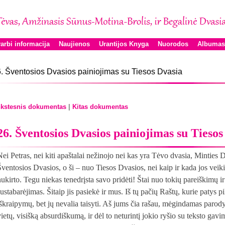
arbi informacija
Naujienos
Urantijos Knyga
Nuorodos
Albumas
. Šventosios Dvasios painiojimas su Tiesos Dvasia
|
kstesnis dokumentas
Kitas dokumentas
26. Šventosios Dvasios painiojimas su Tiesos
Nei Petras, nei kiti apaštalai nežinojo nei kas yra Tėvo dvasia, Minties De
Šventosios Dvasios, o ši – nuo Tiesos Dvasios, nei kaip ir kada jos veik
nukirto. Tegu niekas tenedrįsta savo pridėti! Štai nuo tokių pareiškimų 
ustabarėjimas. Šitaip jis pasiekė ir mus. Iš tų pačių Raštų, kurie patys pi
iškraipymų, bet jų nevalia taisyti. Aš jums čia rašau, mėgindamas parod
vietų, visišką absurdiškumą, ir dėl to neturintį jokio ryšio su teksto gav