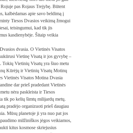
tis Rojuje pas Rojaus Trejybę. Būtent
us, kalbėdamas apie savo beldimą į
rėjo minty Tiesos Dvasios veikimą žmogui
iesai, teisingumui, kad tik jis
imus kasdienybėje. Šitaip veikia
 Dvasios dvasia. O Vietinės Visatos
ūrusi Vietinę Visatą ir jos gyvybę –
ę. Tokių Vietinių Visatų yra šiuo metu
Sūnų Kūrėjų ir Vietinių Visatų Motinų
 nes Vietinės Visatos Motina Dvasia
andine dar prieš pradedant Vietinės
metu nėra paskleista ir Tiesos
a tik po kelių šimtų milijardų metų.
tą pradėjo organizuoti prieš daugiau
sia. Mūsų planetoje ji yra nuo pat jos
 spaudimo milžiniškos jėgos veikiamos,
raukti kitus kosmose skriejusius