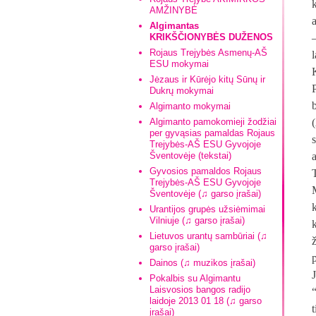
AMŽINYBĖ
Algimantas
KRIKŠČIONYBĖS DUŽENOS
Rojaus Trejybės Asmenų-AŠ
ESU mokymai
Jėzaus ir Kūrėjo kitų Sūnų ir
Dukrų mokymai
Algimanto mokymai
Algimanto pamokomieji žodžiai
per gyvąsias pamaldas Rojaus
Trejybės-AŠ ESU Gyvojoje
Šventovėje (tekstai)
Gyvosios pamaldos Rojaus
Trejybės-AŠ ESU Gyvojoje
Šventovėje (♫ garso įrašai)
Urantijos grupės užsiėmimai
Vilniuje (♫ garso įrašai)
Lietuvos urantų sambūriai (♫
garso įrašai)
Dainos (♫ muzikos įrašai)
Pokalbis su Algimantu
Laisvosios bangos radijo
laidoje 2013 01 18 (♫ garso
t
įrašai)