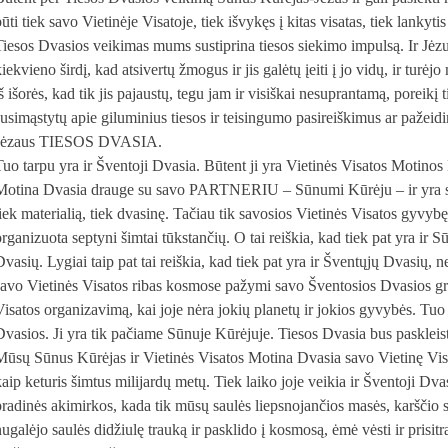
būti tiek savo Vietinėje Visatoje, tiek išvykęs į kitas visatas, tiek lanky
Tiesos Dvasios veikimas mums sustiprina tiesos siekimo impulsą. Ir Jėz
kiekvieno širdį, kad atsivertų žmogus ir jis galėtų įeiti į jo vidų, ir tu
š išorės, kad tik jis pajaustų, tegu jam ir visiškai nesuprantamą, poreikį t
susimąstytų apie giluminius tiesos ir teisingumo pasireiškimus ar pažeid
Jėzaus TIESOS DVASIA.
Tuo tarpu yra ir Šventoji Dvasia. Būtent ji yra Vietinės Visatos Motinos
Motina Dvasia drauge su savo PARTNERIU – Sūnumi Kūrėju – ir yra suk
tiek materialią, tiek dvasinę. Tačiau tik savosios Vietinės Visatos gyvyb
organizuota septyni šimtai tūkstančių. O tai reiškia, kad tiek pat yra ir 
Dvasių. Lygiai taip pat tai reiškia, kad tiek pat yra ir Šventųjų Dvasių,
savo Vietinės Visatos ribas kosmose pažymi savo Šventosios Dvasios gr
Visatos organizavimą, kai joje nėra jokių planetų ir jokios gyvybės. Tuo 
Dvasios. Ji yra tik pačiame Sūnuje Kūrėjuje. Tiesos Dvasia bus paskleist
Mūsų Sūnus Kūrėjas ir Vietinės Visatos Motina Dvasia savo Vietinę Visa
kaip keturis šimtus milijardų metų. Tiek laiko joje veikia ir Šventoji Dva
pradinės akimirkos, kada tik mūsų saulės liepsnojančios masės, karščio
nugalėjo saulės didžiulę trauką ir pasklido į kosmosą, ėmė vėsti ir prisit