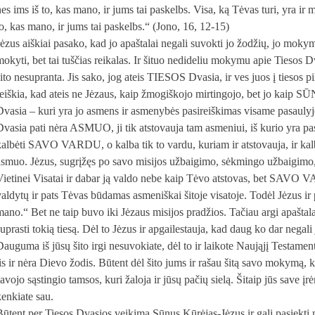
es ims iš to, kas mano, ir jums tai paskelbs. Visa, ką Tėvas turi, yra ir 
to, kas mano, ir jums tai paskelbs.“ (Jono, 16, 12-15)
Jėzus aiškiai pasako, kad jo apaštalai negali suvokti jo žodžių, jo mokym
mokyti, bet tai tuščias reikalas. Ir šituo nedideliu mokymu apie Tiesos D
ito nesupranta. Jis sako, jog ateis TIESOS Dvasia, ir ves juos į tiesos pil
reiškia, kad ateis ne Jėzaus, kaip žmogiškojo mirtingojo, bet jo kai
Dvasia – kuri yra jo asmens ir asmenybės pasireiškimas visame pasaulyj
Dvasia pati nėra ASMUO, ji tik atstovauja tam asmeniui, iš kurio yra paskl
kalbėti SAVO VARDU, o kalba tik to vardu, kuriam ir atstovauja, ir kalb
asmuo. Jėzus, sugrįžęs po savo misijos užbaigimo, sėkmingo užbaigimo,
Vietinei Visatai ir dabar ją valdo nebe kaip Tėvo atstovas, bet SAVO VA
valdytų ir pats Tėvas būdamas asmeniškai šitoje visatoje. Todėl Jėzus ir p
mano.“ Bet ne taip buvo iki Jėzaus misijos pradžios. Tačiau argi apaštal
uprasti tokią tiesą. Dėl to Jėzus ir apgailestauja, kad daug ko dar negali 
Dauguma iš jūsų šito irgi nesuvokiate, dėl to ir laikote Naująjį Testamen
jis ir nėra Dievo žodis. Būtent dėl šito jums ir rašau šitą savo mokymą, 
savojo sąstingio tamsos, kuri žaloja ir jūsų pačių sielą. Šitaip jūs sa
kenkiate sau.
Būtent per Tiesos Dvasios veikimą Sūnus Kūrėjas-Jėzus ir gali pasiekti m