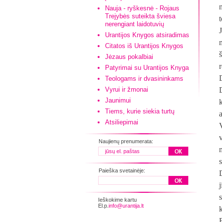
n
Nauja - ryškesnė - Rojaus
Trejybės suteikta šviesa
nerengiant laidotuvių
Urantijos Knygos atsiradimas
Citatos iš Urantijos Knygos
š
Jėzaus pokalbiai
Patyrimai su Urantijos Knyga
Teologams ir dvasininkams
Vyrui ir žmonai
Jaunimui
Tiems, kurie siekia turtų
Atsiliepimai
Naujienų prenumerata:
s
Paieška svetainėje:
Ieškokime kartu
El.p.
info@urantija.lt