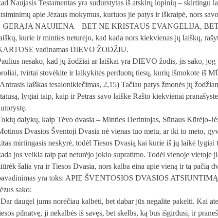
kad Naujasis Testamentas yra sudurstytas iš atskirų lopinių – skirtingu l
atsiminimų apie Jėzaus mokymus, kuriuos jie patys ir iškraipė, nors s
– GERĄJA NAUJIENA – BET NE KRISTAUS EVANGELIJA, BET SAVO
laiškų, kurie ir minties neturėjo, kad kada nors kiekvienas jų laiškų, r
KARTOSE vadinamas DIEVO ŽODŽIU.
Paulius nesako, kad jų žodžiai ar laiškai yra DIEVO žodis, jis sako, jog t
broliai, tvirtai stovėkite ir laikykitės perduotų tiesų, kurių išmok
(Antrasis laiškas tesalonikiečimas, 2,15) Tačiau patys žmonės jų žodžia
statusą, lygiai taip, kaip ir Petras savo laiške Rašto kiekvienai pranašys
autorystę.
Tokių dalykų, kaip Tėvo dvasia – Minties Derintojas, Sūnaus Kūrėjo-Jėz
Motinos Dvasios Šventoji Dvasia nė vienas tuo metu, ar iki to meto, gyve
kitas mirtingasis neskyrė, todėl Tiesos Dvasią kai kurie iš jų laikė lygiai
kada jos veikia taip pat neturėjo jokio supratimo. Todėl vienoje vietoje 
žiūrėk šalia yra ir Tiesos Dvasia, nors kalba eina apie vieną ir tą pačią d
pavadinimas yra toks: APIE ŠVENTOSIOS DVASIOS ATSIUNTIMĄ. T
Jėzus sako:
“Dar daugel jums norėčiau kalbėti, bet dabar jūs negalite pakelti. Kai a
iesos pilnatvę, ji nekalbės iš savęs, bet skelbs, ką bus išgirdusi, ir prane