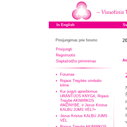
In English
Sv
Prisijungimas prie forumo
26
Prisijungti
Registruotis
An
Slaptažodžio priminimas
Forumas
Rojaus Trejybės simbolio
kilmė
Kur įsigyti apreiškimus
URANTIJOS KNYGA, Rojaus
Trejybė AKIMIRKOS
AMŽINYBĖ, ir Jėzus Kristus
s
KALBU JUMS VĖL?+
Jėzus Kristus KALBU JUMS
VĖL
Rojaus Trejybė AKIMIRKOS