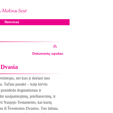
Rėmimas
Dokumentų sąrašas
 Dvasia
rintojas, nei kuo ji skiriasi nuo
ia. Tačiau pasakė – kaip kirviu
ir prasideda dogmatizmas ir
lni susipainiojimų, prieštaravimų, ir
yti Naujojo Testamento, kai kurių
imu iš Šventosios Dvasios. Tuo labiau,