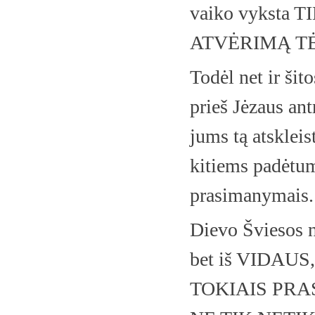
vaiko vyksta
ATVĖRIMĄ T
Todėl net ir šit
prieš Jėzaus ant
jums tą atskleis
kitiems padėtumė
prasimanymais.
Dievo Šviesos ne
bet iš VIDAU
TOKIAIS PRA