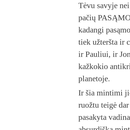
Tėvu savyje nei 
pačių PASĄM
kadangi pasąmon
tiek užteršta ir
ir Pauliui, ir J
kažkokio antikr
planetoje.
Ir šia mintimi j
ruožtu teigė dar
pasakyta vadina
absurdiška minti