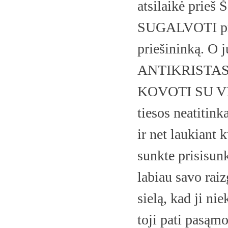
atsilaikė prieš
SUGALVOTI prie
priešininką. O j
ANTIKRISTAS. Ju
KOVOTI SU VE
tiesos neatitink
ir net laukiant 
sunkte prisisunk
labiau savo rai
sielą, kad ji nie
toji pati pasąm