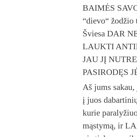
BAIMĖS SAVO V
“dievo“ žodžio
Šviesa DAR NEG
LAUKTI ANTI
JAU JĮ NUTR
PASIRODĘS J
Aš jums sakau, j
į juos dabartin
kurie paralyžiuoj
mąstymą, ir LAI