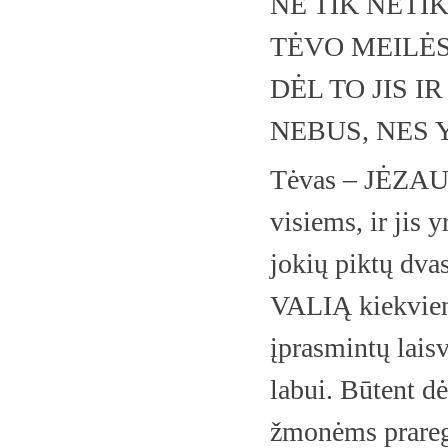
NE TIK NETIK
TĖVO MEILĖS
DĖL TO JIS I
NEBUS, NES 
Tėvas – JĖZAU
visiems, ir jis 
jokių piktų dva
VALIĄ kiekvien
įprasmintų laisva
labui. Būtent dė
žmonėms praregė