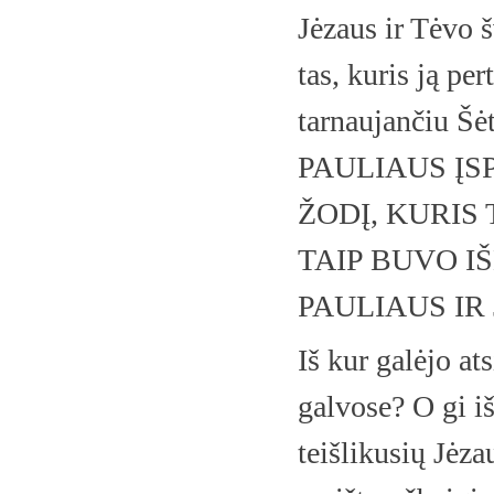
Jėzaus ir Tėvo š
tas, kuris ją pe
tarnaujančiu 
PAULIAUS ĮS
ŽODĮ, KURIS 
TAIP BUVO I
PAULIAUS IR
Iš kur galėjo at
galvose? O gi iš
teišlikusių Jėz