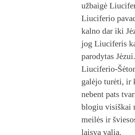
užbaigė Liucifer
Liuciferio pav
kalno dar iki J
jog Liuciferis k
parodytas Jėzui
Liuciferio-Šėto
galėjo turėti, i
nebent pats tvar
blogiu visiškai
meilės ir švieso
laisva valia.