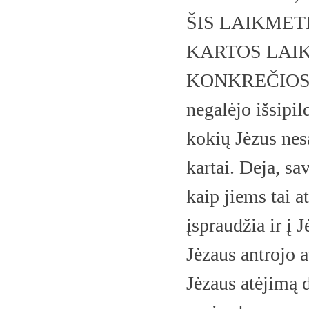
ŠIS LAIKMET
KARTOS LAI
KONKREČIOS 
negalėjo išsipil
kokių Jėzus nes
kartai. Deja, sa
kaip jiems tai a
įspraudžia ir į 
Jėzaus antrojo a
Jėzaus atėjimą d