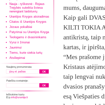
Nauja - ryškesnė - Rojaus
mums, daugumai
Trejybės suteikta šviesa
nerengiant laidotuvių
Kaip gali D
Urantijos Knygos atsiradimas
Citatos iš Urantijos Knygos
KILTI TOKIA 
Jėzaus pokalbiai
Patyrimai su Urantijos Knyga
antikristą, taip
Teologams ir dvasininkams
Vyrui ir žmonai
kartas, ir įpirš
Jaunimui
Tiems, kurie siekia turtų
“Mes prašome ju
Atsiliepimai
Kristaus atėjim
Naujienų prenumerata:
taip lengvai nu
Paieška svetainėje:
dvasios pranašy
esą Viešpaties d
Ieškokime kartu
El.p.
info@urantija.lt