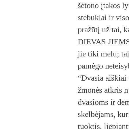
šėtono įtakos ly
stebuklai ir vis
pražūtį už tai, 
DIEVAS JIEM
jie tiki melu; ta
pamėgo neteisyb
“Dvasia aiškiai 
žmonės atkris n
dvasioms ir de
skelbėjams, kur
tuoktis, liepian