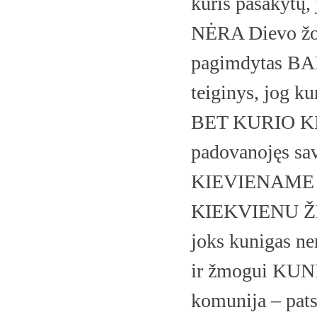
kuris pasakytų,
NĖRA Dievo žo
pagimdytas BA
teiginys, jog
BET KURIO KIT
padovanojęs sav
KIEVIENAME
KIEKVIENU Ž
joks kunigas ne
ir žmogui KU
komunija – pats