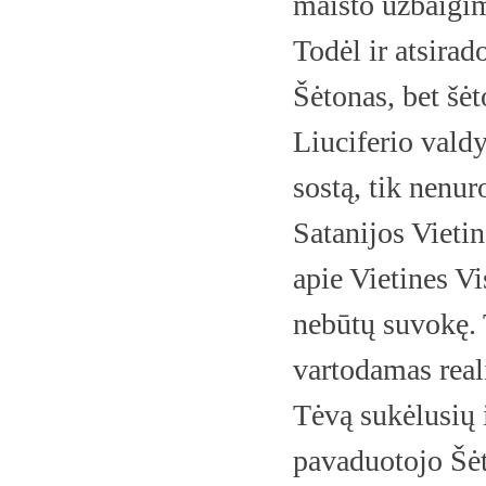
maišto užbaigim
Todėl ir atsirad
Šėtonas, bet šė
Liuciferio vald
sostą, tik nenu
Satanijos Vieti
apie Vietines Vi
nebūtų suvokę. 
vartodamas real
Tėvą sukėlusių i
pavaduotojo Šėto