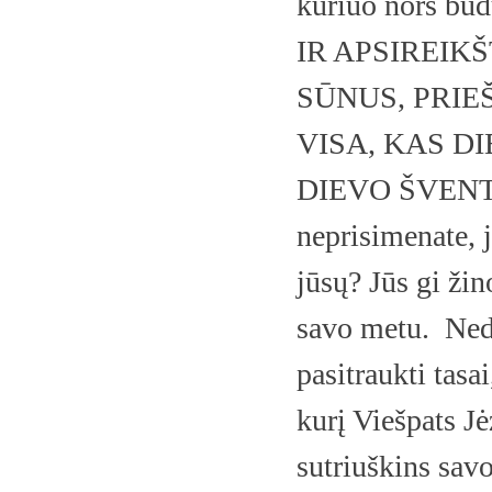
kuriuo nors 
IR APSIREIK
SŪNUS,
PRIE
VISA, KAS DI
DIEVO ŠVENT
neprisimenate, 
jūsų? Jūs gi žino
savo metu. Nedo
pasitraukti tasa
kurį Viešpats J
sutriuškins sav