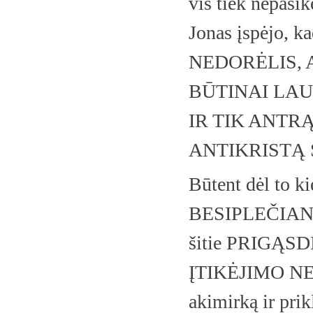
vis tiek nepasik
Jonas įspėjo,
NEDORĖLIS, 
BŪTINAI LAUK
IR TIK ANTR
ANTIKRISTĄ 
Būtent dėl to
BESIPLEČIANTĮ 
šitie PRIGĄSD
ĮTIKĖJIMO NEI 
akimirką ir prik