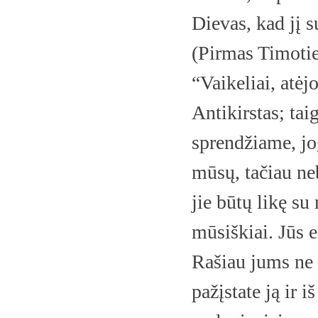
Dievas, kad jį s
(Pirmas Timotiej
“Vaikeliai, atėj
Antikirstas; tai
sprendžiame, jog
mūsų, tačiau ne
jie būtų likę su
mūsiškiai. Jūs e
Rašiau jums ne 
pažįstate ją ir i