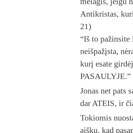
melagis, jeigu n
Antikristas, kur
21)
“Iš to pažinsite
neišpažįsta, nėr
kurį esate gir
PASAULYJE.” (J
Jonas net pats s
dar ATEIS, ir č
Tokiomis nuosta
aišku, kad pas