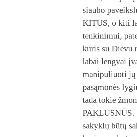
siaubo paveiks
KITUS, o kiti l
tenkinimui, pat
kuris su Dievu 
labai lengvai įv
manipuliuoti jų
pasąmonės lygiu,
tada tokie žm
PAKLUSNŪS. Ir 
sakyklų būtų sa