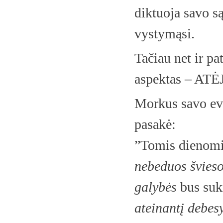
diktuoja savo s
vystymąsi.
Tačiau net ir p
aspektas – AT
Morkus savo eva
pasakė:
”Tomis dienomi
nebeduos švies
galybės
bus suk
ateinantį debes