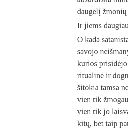
daugelį žmoni
Ir jiems daugia
O kada satanista
savojo neišman
kurios prisidėjo
ritualinė ir dog
šitokia tamsa ne
vien tik žmogau
vien tik jo lais
kitų, bet taip p