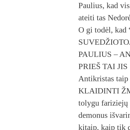
Paulius, kad vis
ateiti tas Nedor
O gi todėl, k
SUVEDŽIOTOJĄ.
PAULIUS – AN
PRIEŠ TAI JIS 
Antikristas taip
KLAIDINTI ŽM
tolygu fariziej
demonus išvarin
kitaip, kaip ti