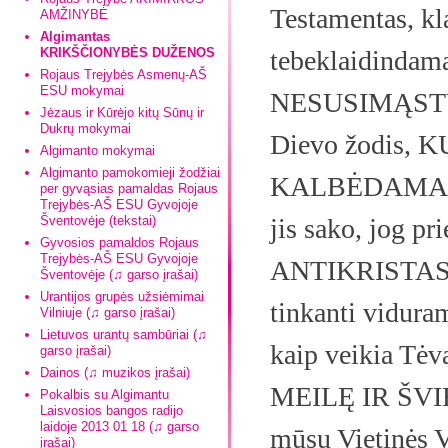
Testamentas, kl
AMŽINYBĖ
Algimantas
KRIKŠČIONYBĖS DUŽENOS
tebeklaidindam
Rojaus Trejybės Asmenų-AŠ
ESU mokymai
NESUSIMĄSTYD
Jėzaus ir Kūrėjo kitų Sūnų ir
Dukrų mokymai
Dievo žodis,
Algimanto mokymai
Algimanto pamokomieji žodžiai
KALBĖDAMAS 
per gyvąsias pamaldas Rojaus
Trejybės-AŠ ESU Gyvojoje
Šventovėje (tekstai)
jis sako, jog pri
Gyvosios pamaldos Rojaus
Trejybės-AŠ ESU Gyvojoje
ANTIKRISTAS. Ko
Šventovėje (♫ garso įrašai)
Urantijos grupės užsiėmimai
tinkanti vidura
Vilniuje (♫ garso įrašai)
Lietuvos urantų sambūriai (♫
kaip veikia 
garso įrašai)
Dainos (♫ muzikos įrašai)
MEILĘ IR ŠVIE
Pokalbis su Algimantu
Laisvosios bangos radijo
laidoje 2013 01 18 (♫ garso
mūsų Vietinės 
įrašai)