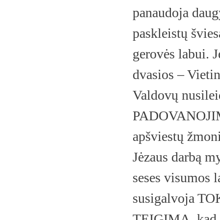
panaudoja daugy
paskleistų švie
gerovės labui. J
dvasios – Vietin
Valdovų nusile
PADOVANOJIMAS
apšviestų žmoni
Jėzaus darbą my
seses visumos la
susigalvoja 
TEIGIMĄ, kad i