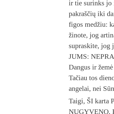
ir tie surinks j
pakraščių iki d
figos medžiu: ka
žinote, jog arti
supraskite, jog j
JUMS: NEPRAE
Dangus ir žemė 
Tačiau tos dien
angelai, nei Sūn
Taigi, ŠI kar
NUGYVENO, P