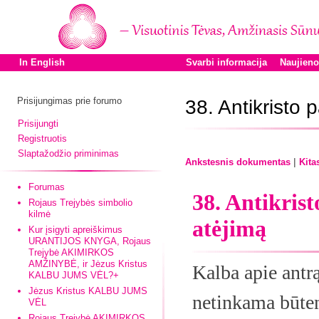
In English
Svarbi informacija
Naujien
Prisijungimas prie forumo
38. Antikristo 
Prisijungti
Registruotis
Slaptažodžio priminimas
|
Ankstesnis dokumentas
Kita
Forumas
38. Antikris
Rojaus Trejybės simbolio
kilmė
atėjimą
Kur įsigyti apreiškimus
URANTIJOS KNYGA, Rojaus
Trejybė AKIMIRKOS
AMŽINYBĖ, ir Jėzus Kristus
Kalba apie antrą
KALBU JUMS VĖL?+
Jėzus Kristus KALBU JUMS
netinkama būten
VĖL
Rojaus Trejybė AKIMIRKOS