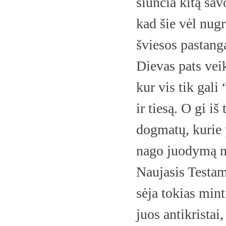
siunčia kitą sa
kad šie vėl nug
šviesos pastanga
Dievas pats veik
kur vis tik gali 
ir tiesą. O gi i
dogmatų, kurie p
nago juodymą nu
Naujasis Test
sėja tokias mint
juos antikristai