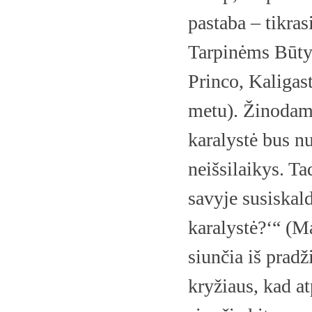
pastaba – tikra
Tarpinėms Būtyb
Princo, Kaligast
metu). Žinodama
karalystė bus nu
neišsilaikys. Ta
savyje susiskald
karalystė?‘“ (Ma
siunčia iš prad
kryžiaus, kad a