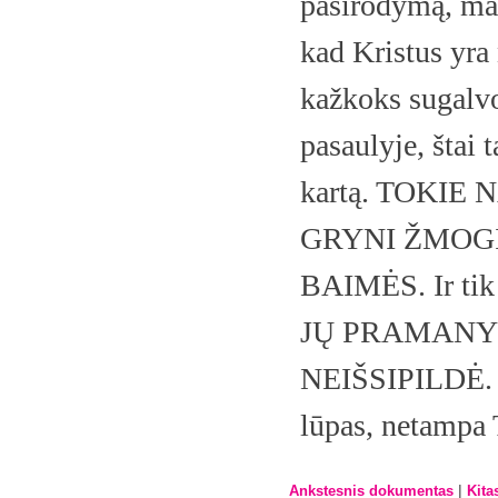
pasirodymą, mat
kad Kristus yr
kažkoks sugalvo
pasaulyje, štai 
kartą. TOKI
GRYNI ŽMOGI
BAIMĖS. Ir tik t
JŲ PRAMANY
NEIŠSIPILDĖ. Ka
lūpas, netam
|
Ankstesnis dokumentas
Kita