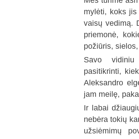
Mes turime asme
mylėti, koks ji
vaisų vedimą. 
priemonė, koki
požiūris, sielos,
Savo vidiniu
pasitikrinti, k
Aleksandro elg
jam meilę, paka
Ir labai džiaug
nebėra tokių kar
užsiėmimų po