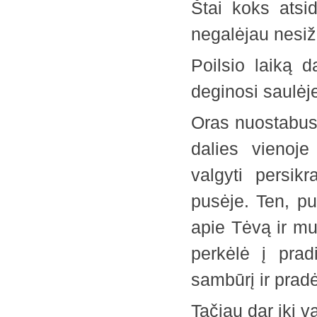
Štai koks ats
negalėjau nesiž
Poilsio laiką 
deginosi saulėje
Oras nuostabus.
dalies vienoj
valgyti persik
pusėje. Ten, p
apie Tėvą ir m
perkėlė į prad
sambūrį ir pra
Tačiau dar iki v