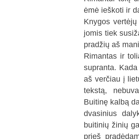
ėmė ieškoti ir d
Knygos vertėjų 
jomis tiek susi
pradžių aš mania
Rimantas ir toli
supranta. Kada 
aš verčiau į li
tekstą, nebuva
Buitinę kalbą d
dvasinius daly
buitinių žinių 
prieš pradėdam