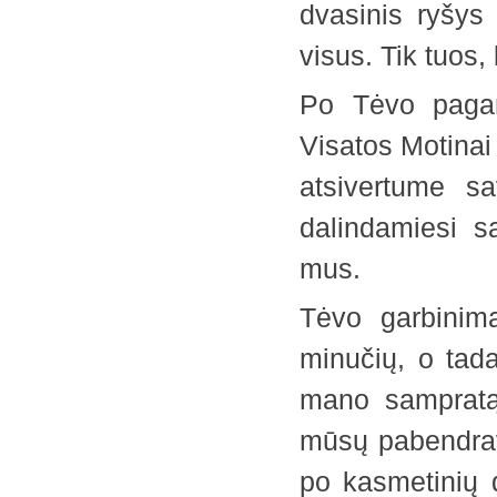
dvasinis ryšys
visus. Tik tuos,
Po Tėvo pagar
Visatos Motinai
atsivertume sa
dalindamiesi s
mus.
Tėvo garbinim
minučių, o tada
mano sampratą
mūsų pabendrav
po kasmetinių 