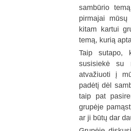
sambūrio temą
pirmajai mūsų 
kitam kartui gr
temą, kurią apt
Taip sutapo, 
susisiekė su 
atvažiuoti į 
padėtį dėl samb
taip pat pasi
grupėje pamąsty
ar ji būtų dar 
Grupėje diskusi