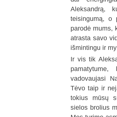
Aleksandrą, k
teisingumą, o 
parodė mums, k
atrasta savo vi
išmintingu ir my
Ir vis tik Ale
pamatytume, 
vadovaujasi Na
Tėvo taip ir nej
tokius mūsų su
sielos brolius 