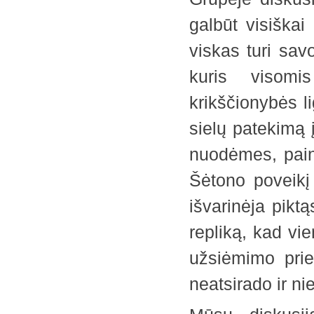
galbūt visiškai 
viskas turi sa
kuris visomi
krikščionybės 
sielų patekimą
nuodėmes, paini
Šėtono poveikį
išvarinėja pikt
repliką, kad vi
užsiėmimo prie
neatsirado ir ni