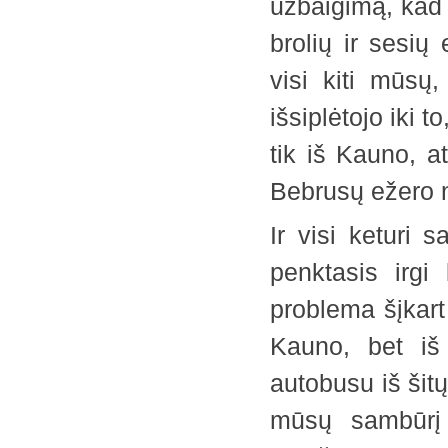
užbaigimą, kad 
brolių ir sesių 
visi kiti mūsų,
išsiplėtojo iki t
tik iš Kauno, a
Bebrusų ežero n
Ir visi keturi s
penktasis irgi
problema šįkart 
Kauno, bet iš 
autobusu iš šitų
mūsų sambūrį 