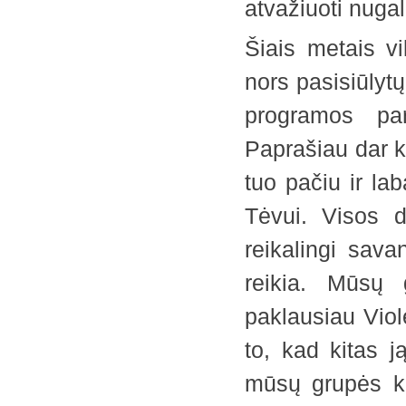
atvažiuoti nugalė
Šiais metais vi
nors pasisiūlyt
programos par
Paprašiau dar k
tuo pačiu ir la
Tėvui. Visos d
reikalingi sava
reikia. Mūsų 
paklausiau Viole
to, kad kitas j
mūsų grupės ko