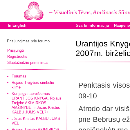
In English
Svarbi informacija
Naujien
Prisijungimas prie forumo
Urantijos Knyg
Prisijungti
2007m. birželio
Registruotis
Slaptažodžio priminimas
Forumas
Rojaus Trejybės simbolio
Penktasis viso
kilmė
Kur įsigyti apreiškimus
09-10
URANTIJOS KNYGA, Rojaus
Trejybė AKIMIRKOS
Atrodo dar visi
AMŽINYBĖ, ir Jėzus Kristus
KALBU JUMS VĖL?+
prie Bebrusų ež
Jėzus Kristus KALBU JUMS
VĖL
Rojaus Trejybė AKIMIRKOS