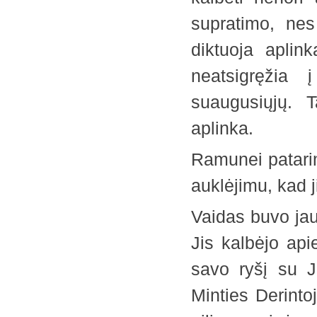
supratimo, nes
diktuoja aplink
neatsigręžia
suaugusiųjų. 
aplinka.
Ramunei patarimu
auklėjimu, kad ji
Vaidas buvo jau
Jis kalbėjo api
savo ryšį su J
Minties Derint