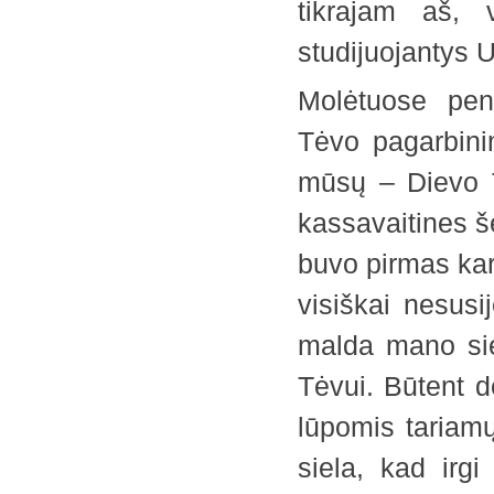
tikrajam aš, 
studijuojantys U
Molėtuose pen
Tėvo pagarbini
mūsų – Dievo 
kassavaitines š
buvo pirmas kar
visiškai nesus
malda mano sie
Tėvui. Būtent d
lūpomis tariamų 
siela, kad irgi