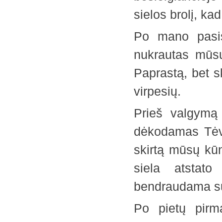
sielos brolį, ka
Po mano pasis
nukrautas mūsų
Paprastą, bet s
virpesių.
Prieš valgymą 
dėkodamas Tėvu
skirtą mūsų kūnu
siela atstato
bendraudama s
Po pietų pirma