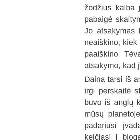
žodžius kalba j
pabaigė skaitym
Jo atsakymas b
neaiškino, kiek 
paaiškino Tėv
atsakymo, kad jis
Daina tarsi iš 
irgi perskaitė 
buvo iš anglų k
mūsų planetoje
padariusi įvad
keičiasi į blo