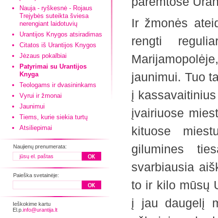
paremtose Uran
Nauja - ryškesnė - Rojaus
Trejybės suteikta šviesa
Ir žmonės atei
nerengiant laidotuvių
Urantijos Knygos atsiradimas
rengti regul
Citatos iš Urantijos Knygos
Jėzaus pokalbiai
Marijamopolėje,
Patyrimai su Urantijos
jaunimui. Tuo ta
Knyga
Teologams ir dvasininkams
į kassavaitiniu
Vyrui ir žmonai
Jaunimui
įvairiuose mies
Tiems, kurie siekia turtų
Atsiliepimai
kituose miest
gilumines tie
Naujienų prenumerata:
svarbiausia aiš
Paieška svetainėje:
to ir kilo mūsų 
į jau daugelį
Ieškokime kartu
El.p.
info@urantija.lt