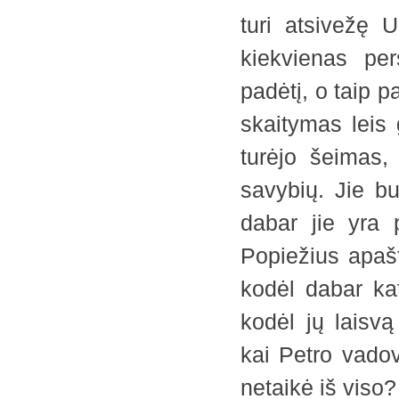
turi atsivežę U
kiekvienas per
padėtį, o taip p
skaitymas leis 
turėjo šeimas, 
savybių. Jie bu
dabar jie yra 
Popiežius apašta
kodėl dabar ka
kodėl jų laisv
kai Petro vado
netaikė iš viso?