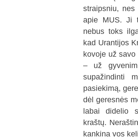
straipsniu, nes 
apie MUS. Ji t
nebus toks ilg
kad Urantijos K
kovoje už savo 
– už gyvenimo
supažindinti 
pasiekimą, ger
dėl geresnės me
labai didelio 
kraštų. Nerašt
kankina vos kel