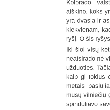
Kolorado valst
aiškino, koks y
yra dvasia ir 
kiekvienam, ka
ryšį. O ši
Iki šiol visų k
neatsirado nė vi
užduoties. Tačia
kaip gi tokius 
metais pasiūli
mūsų vilniečių 
spinduliavo savo