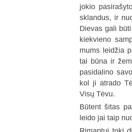
jokio pasirašyt
sklandus, ir nu
Dievas gali būt
kiekvieno samp
mums leidžia pat
tai būna ir žem
pasidalino savo
kol ji atrado T
Visų Tėvu.
Būtent šitas pa
leido jai taip 
Rimantui tokį d