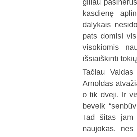
giliau pasinėrus
kasdienę apli
dalykais nesido
pats domisi vis
visokiomis na
išsiaiškinti tok
Tačiau Vaidas
Arnoldas atvaži
o tik dveji. Ir 
beveik “senbūvi
Tad šitas jam
naujokas, nes 