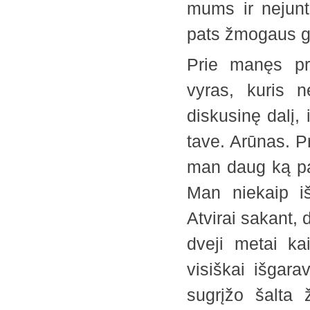
mums ir nejunt
pats žmogaus 
Prie manęs pr
vyras, kuris 
diskusinę dalį,
tave. Arūnas. P
man daug ką pa
Man niekaip iš
Atvirai sakant, 
dveji metai ka
visiškai išgara
sugrįžo šalta