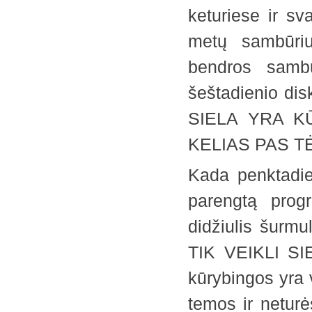
keturiese ir sv
metų sambūriu
bendros samb
šeštadienio di
SIELA YRA KŪ
KELIAS PAS T
Kada penktadie
parengtą prog
didžiulis šurmu
TIK VEIKLI SI
kūrybingos yra 
temos ir neturė