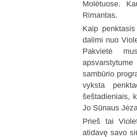
Molėtuose. Ka
Rimantas.
Kaip penktasis
dalimi nuo Viole
Pakvietė mu
apsvarstytume
sambūrio progr
vyksta penkta
šeštadieniais,
Jo Sūnaus Jėzau
Prieš tai Viol
atidavę savo s