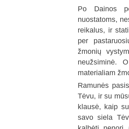
Po Dainos per
nuostatoms, nes
reikalus, ir sta
per pastaruosi
žmonių vystymą
neužsiminė. O
materialiam žmo
Ramunės pasis
Tėvu, ir su mūsų
klausė, kaip sur
savo siela Tėvu
kalbėti nenori