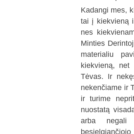
Kadangi mes, ki
tai į kiekvieną
nes kiekviena
Minties Derinto
materialiu pa
kiekvieną, net 
Tėvas. Ir nekę
nekenčiame ir T
ir turime nepr
nuostatą visada
arba negali 
besielgiančiojo 