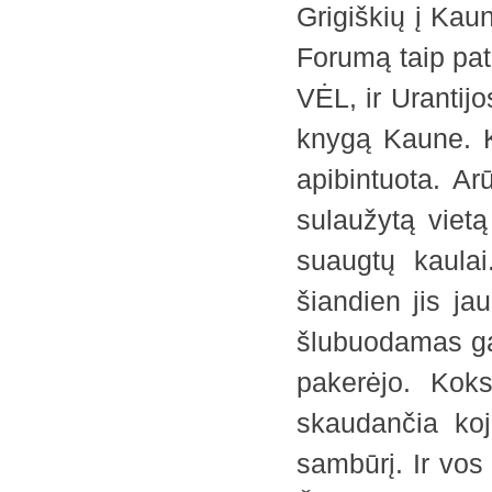
Grigiškių į Kau
Forumą taip pa
VĖL, ir Urantij
knygą Kaune. K
apibintuota. A
sulaužytą vietą
suaugtų kaulai
šiandien jis ja
šlubuodamas gal
pakerėjo. Koks
skaudančia ko
sambūrį. Ir vos