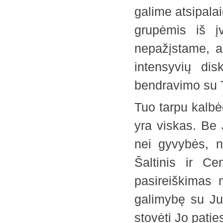
galime atsipala
grupėmis iš įv
nepažįstame, ar
intensyvių dis
bendravimo su T
Tuo tarpu kalb
yra viskas. Be 
nei gyvybės, n
Šaltinis ir C
pasireiškimas 
galimybę su Juo
stovėti Jo patie