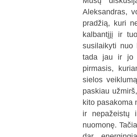
Mūsų diskusij
Aleksandras, vo
pradžią, kuri n
kalbantįjį ir 
susilaikyti nuo
tada jau ir jo
pirmasis, kuri
sielos veiklumą
paskiau užmirš,
kito pasakoma m
ir nepažeistų 
nuomonę. Tačiau
dar energingi