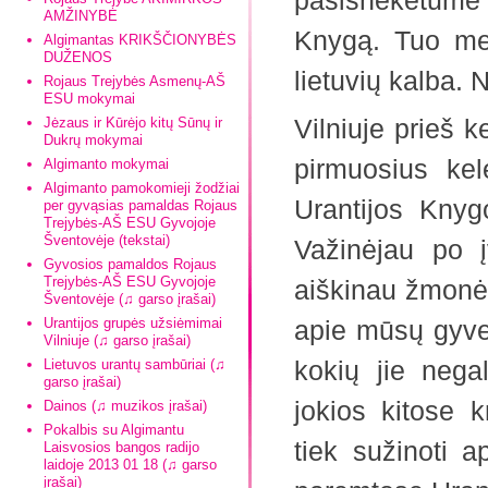
pasišnekėtume a
AMŽINYBĖ
Knygą. Tuo met
Algimantas KRIKŠČIONYBĖS
DUŽENOS
lietuvių kalba. 
Rojaus Trejybės Asmenų-AŠ
ESU mokymai
Vilniuje prieš k
Jėzaus ir Kūrėjo kitų Sūnų ir
Dukrų mokymai
pirmuosius kel
Algimanto mokymai
Algimanto pamokomieji žodžiai
Urantijos Knyg
per gyvąsias pamaldas Rojaus
Trejybės-AŠ ESU Gyvojoje
Šventovėje (tekstai)
Važinėjau po į
Gyvosios pamaldos Rojaus
Trejybės-AŠ ESU Gyvojoje
aiškinau žmonės
Šventovėje (♫ garso įrašai)
Urantijos grupės užsiėmimai
apie mūsų gyven
Vilniuje (♫ garso įrašai)
kokių jie negal
Lietuvos urantų sambūriai (♫
garso įrašai)
jokios kitose 
Dainos (♫ muzikos įrašai)
Pokalbis su Algimantu
tiek sužinoti 
Laisvosios bangos radijo
laidoje 2013 01 18 (♫ garso
įrašai)