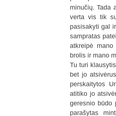
minučių. Tada a
verta vis tik s
pasisakyti gal i
sampratas patei
atkreipė mano
brolis ir mano 
Tu turi klausyt
bet jo atsivėru
perskaitytos U
atitiko jo atsiv
geresnio būdo p
parašytas mint