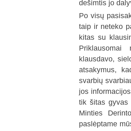
dešimtis jo daly
Po visų pasisak
taip ir neteko p
kitas su klaus
Priklausomai
klausdavo, siel
atsakymus, ka
svarbių svarbia
jos informacijo
tik šitas gyva
Minties Derint
paslėptame mūs