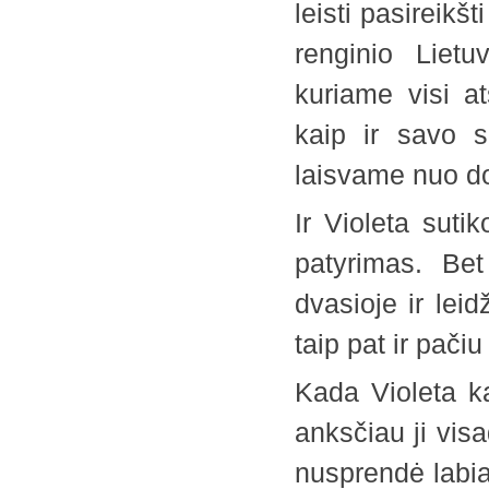
leisti pasireikšt
renginio Liet
kuriame visi a
kaip ir savo s
laisvame nuo do
Ir Violeta suti
patyrimas. Bet
dvasioje ir lei
taip pat ir pači
Kada Violeta k
anksčiau ji vis
nusprendė labiau