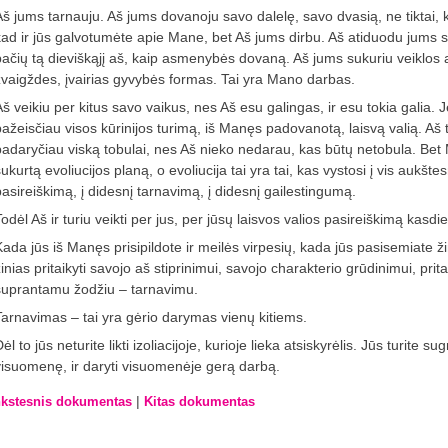
Aš jums tarnauju. Aš jums dovanoju savo dalelę, savo dvasią, ne tiktai, ka
kad ir jūs galvotumėte apie Mane, bet Aš jums dirbu. Aš atiduodu jums s
pačių tą dieviškąjį aš, kaip asmenybės dovaną. Aš jums sukuriu veiklos 
žvaigždes, įvairias gyvybės formas. Tai yra Mano darbas.
š veikiu per kitus savo vaikus, nes Aš esu galingas, ir esu tokia galia. Je
pažeisčiau visos kūrinijos turimą, iš Manęs padovanotą, laisvą valią. Aš 
padaryčiau viską tobulai, nes Aš nieko nedarau, kas būtų netobula. Bet 
ukurtą evoliucijos planą, o evoliucija tai yra tai, kas vystosi į vis aukštesn
pasireiškimą, į didesnį tarnavimą, į didesnį gailestingumą.
Todėl Aš ir turiu veikti per jus, per jūsų laisvos valios pasireiškimą kas
ada jūs iš Manęs prisipildote ir meilės virpesių, kada jūs pasisemiate žinių
inias pritaikyti savojo aš stiprinimui, savojo charakterio grūdinimui, prit
suprantamu žodžiu – tarnavimu.
Tarnavimas – tai yra gėrio darymas vienų kitiems.
ėl to jūs neturite likti izoliacijoje, kurioje lieka atsiskyrėlis. Jūs turite sugr
visuomenę, ir daryti visuomenėje gerą darbą.
|
kstesnis dokumentas
Kitas dokumentas