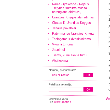
Nauja - ryškesnė - Rojaus
Trejybės suteikta šviesa
nerengiant laidotuvių
Urantijos Knygos atsiradimas
Citatos iš Urantijos Knygos
A
Jėzaus pokalbiai
Patyrimai su Urantijos Knyga
Teologams ir dvasininkams
s
Vyrui ir žmonai
Jaunimui
Tiems, kurie siekia turtų
Atsiliepimai
K
ž
Naujienų prenumerata:
D
Paieška svetainėje:
An
Ieškokime kartu
El.p.
info@urantija.lt