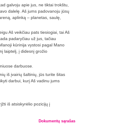
d galvoju apie jus, ne tiktai trokštu,
avo dalelę. Aš jums ­padovanoju jūsų
areną, aplinką – planetas, saulę,
igu Aš veikčiau pats tiesiogiai, tai Aš
tada padaryčiau už jus, tačiau
Manoji kūrinija vystosi pagal Mano
į laiptelį, į didesnį grožio
dieniuose darbuose.
 iš įvairių šaltinių, jūs turite šitas
aikyti darbui, kurį Aš vadinu jums
įžti iš atsiskyrėlio pozicijų į
Dokumentų sąrašas