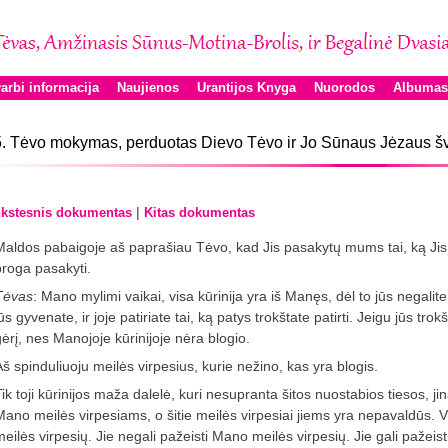
arbi informacija
Naujienos
Urantijos Knyga
Nuorodos
Albumas
. Tėvo mokymas, perduotas Dievo Tėvo ir Jo Sūnaus Jėzaus šv
|
kstesnis dokumentas
Kitas dokumentas
Maldos pabaigoje aš paprašiau Tėvo, kad Jis pasakytų mums tai, ką Ji
proga pasakyti.
Tėvas
: Mano mylimi vaikai, visa kūrinija yra iš Manęs, dėl to jūs negalite 
ūs gyvenate, ir joje patiriate tai, ką patys trokštate patirti. Jeigu jūs trokšt
gėrį, nes Manojoje kūrinijoje nėra blogio.
Aš spinduliuoju meilės virpesius, kurie nežino, kas yra blogis.
Tik toji kūrinijos maža dalelė, kuri nesupranta šitos nuostabios tiesos, j
Mano meilės virpesiams, o šitie meilės virpesiai jiems yra nepavaldūs. 
eilės virpesių. Jie negali pažeisti Mano meilės virpesių. Jie gali pažeisti