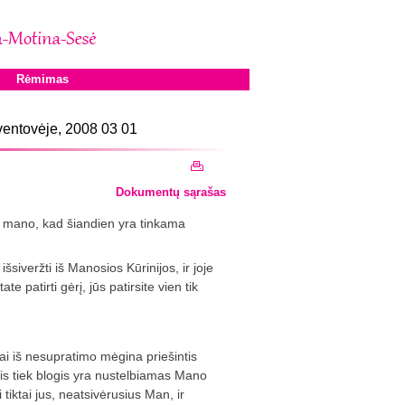
Rėmimas
entovėje, 2008 03 01
Dokumentų sąrašas
s mano, kad šiandien yra tinkama
išsiveržti iš Manosios Kūrinijos, ir joje
ate patirti gėrį, jūs patirsite vien tik
inai iš nesupratimo mėgina priešintis
Vis tiek blogis yra nustelbiamas Mano
 tiktai jus, neatsivėrusius Man, ir