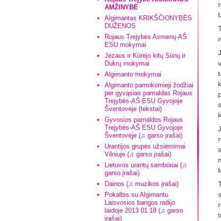
n
AMŽINYBĖ
Algimantas KRIKŠČIONYBĖS
DUŽENOS
T
Rojaus Trejybės Asmenų-AŠ
ESU mokymai
J
Jėzaus ir Kūrėjo kitų Sūnų ir
Dukrų mokymai
Algimanto mokymai
Algimanto pamokomieji žodžiai
per gyvąsias pamaldas Rojaus
p
Trejybės-AŠ ESU Gyvojoje
s
Šventovėje (tekstai)
k
Gyvosios pamaldos Rojaus
Trejybės-AŠ ESU Gyvojoje
Šventovėje (♫ garso įrašai)
n
Urantijos grupės užsiėmimai
Vilniuje (♫ garso įrašai)
Lietuvos urantų sambūriai (♫
k
garso įrašai)
Dainos (♫ muzikos įrašai)
T
Pokalbis su Algimantu
Laisvosios bangos radijo
laidoje 2013 01 18 (♫ garso
įrašai)