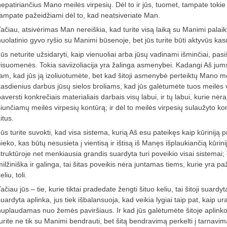
epatiriančius Mano meilės virpesių. Dėl to ir jūs, tuomet, tampate tokie g
tampate pažeidžiami dėl to, kad neatsiveriate Man.
ačiau, atsivėrimas Man nereiškia, kad turite visą laiką su Manimi palaikyti
nuolatinio gyvo ryšio su Manimi būsenoje, bet jūs turite būti aktyvūs ka
ūs neturite užsidaryti, kaip vienuoliai arba jūsų vadinami išminčiai, pasiša
visuomenės. Tokia saviizoliacija yra žalinga asmenybei. Kadangi Aš 
tam, kad jūs ją izoliuotumėte, bet kad šitoji asmenybė perteiktų Mano me
kasdienius darbus jūsų sielos broliams, kad jūs galėtumėte tuos meilės v
aversti konkrečiais materialiais darbais visų labui, ir tų labui, kurie nė
iunčiamų meilės virpesių kontūrą; ir dėl to meilės virpesių sulaužyto kont
itus.
Jūs turite suvokti, kad visa sistema, kurią Aš esu pateikęs kaip kūriniją p
ieko, kas būtų nesusieta į vientisą ir ištisą iš Manęs išplaukiančią kūrinij
struktūroje net menkiausia grandis suardyta turi poveikio visai sistemai
milžiniška ir galinga, tai šitas poveikis nėra juntamas tiems, kurie yra p
eliu, toli.
ačiau jūs – tie, kurie tiktai pradedate žengti šituo keliu, tai šitoji suar
suardyta aplinka, jus tiek išbalansuoja, kad veikia lygiai taip pat, kaip 
nuplaudamas nuo žemės paviršiaus. Ir kad jūs galėtumėte šitoje aplinkoj
turite ne tik su Manimi bendrauti, bet šitą bendravimą perkelti į tarnavim