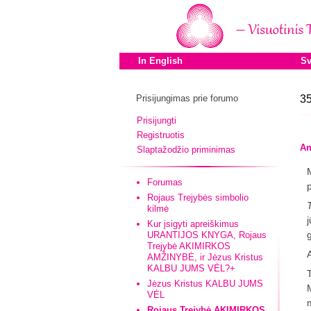
In English
Sv
Prisijungimas prie forumo
35
Prisijungti
Registruotis
An
Slaptažodžio priminimas
Forumas
Rojaus Trejybės simbolio
kilmė
j
Kur įsigyti apreiškimus
URANTIJOS KNYGA, Rojaus
Trejybė AKIMIRKOS
AMŽINYBĖ, ir Jėzus Kristus
KALBU JUMS VĖL?+
Jėzus Kristus KALBU JUMS
VĖL
m
Rojaus Trejybė AKIMIRKOS