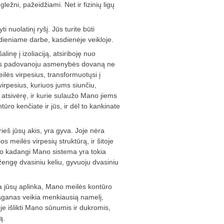
ležni, pažeidžiami. Net ir fizinių ligų
 nuolatinį ryšį. Jūs turite būti
sdieniame darbe, kasdienėje veikloje.
linę į izoliaciją, atsiriboję nuo
jums padovanoju asmenybės dovaną ne
ilės virpesius, transformuotųsi į
irpesius, kuriuos jums siunčiu,
ra atsivėrę, ir kurie sulaužo Mano jiems
ūro kenčiate ir jūs, ir dėl to ­kankinate
rieš jūsų akis, yra gyva. Joje nėra
os meilės virpesių struktūrą, ir šitoje
; o kadangi Mano sistema yra tokia
ažengę dvasiniu keliu, gyvuoju dvasiniu
dyta jūsų aplinka, Mano meilės kontūro
uraganas veikia menkiausią namelį,
e išlikti Mano sūnumis ir dukromis,
ą.