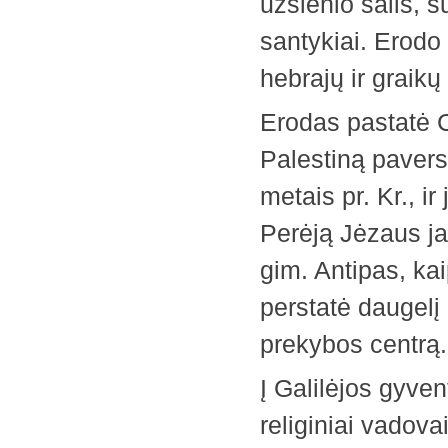
užsienio šalis, s
santykiai. Erodo 
hebrajų ir graikų 
Erodas pastatė C
Palestiną paverst
metais pr. Kr., i
Perėją Jėzaus jau
gim. Antipas, kai
perstatė daugelį 
prekybos centrą.
Į Galilėjos gyve
religiniai vadova