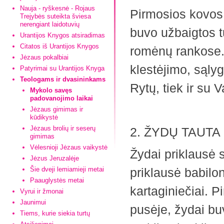
Nauja - ryškesnė - Rojaus
Pirmosios kovos 
Trejybės suteikta šviesa
nerengiant laidotuvių
buvo užbaigtos tu
Urantijos Knygos atsiradimas
Citatos iš Urantijos Knygos
romėnų rankose. J
Jėzaus pokalbiai
klestėjimo, sąlyg
Patyrimai su Urantijos Knyga
Teologams ir dvasininkams
Rytų, tiek ir su V
Mykolo savęs
padovanojimo laikai
Jėzaus gimimas ir
kūdikystė
Jėzaus brolių ir seserų
2. ŽYDŲ TAUTA
gimimas
Vėlesnioji Jėzaus vaikystė
Žydai priklausė s
Jėzus Jeruzalėje
Šie dveji lemiamieji metai
priklausė babiloni
Paauglystės metai
kartaginiečiai. 
Vyrui ir žmonai
Jaunimui
pusėje, žydai buv
Tiems, kurie siekia turtų