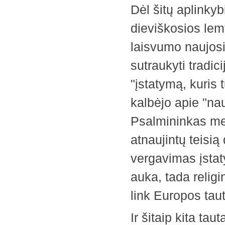
Dėl šitų aplink
dieviškosios lemt
laisvumo naujosi
sutraukyti tradi
"įstatymą, kuris 
kalbėjo apie "na
Psalmininkas meld
atnaujintų teisią
vergavimas įstaty
auka, tada religi
link Europos taut
Ir šitaip kita ta