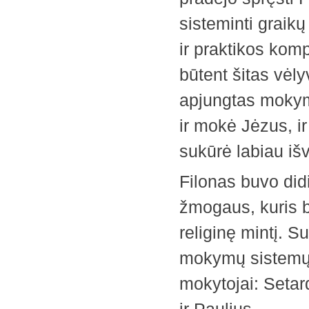
sisteminti graikų 
ir praktikos kom
būtent šitas vėly
apjungtas mokym
ir mokė Jėzus, i
sukūrė labiau išv
Filonas buvo did
žmogaus, kuris bū
religinę mintį. Su
mokymų sistemų 
mokytojai: Setar