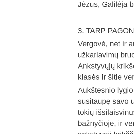
Jėzus, Galilėja 
3. TARP PAGON
Vergovė, net ir 
užkariavimų bruo
Ankstyvųjų krik
klasės ir šitie ve
Aukštesnio lygio
susitaupę savo u
tokių išsilaisvin
bažnyčioje, ir ve