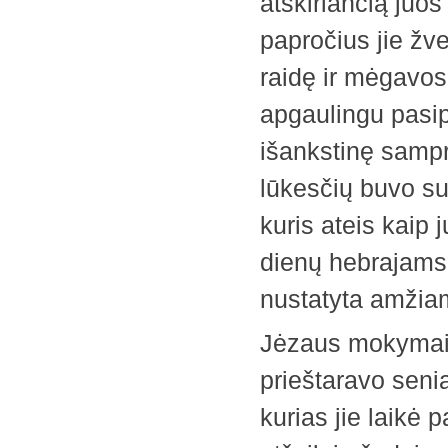
atskiriančią juo
papročius jie žv
raidę ir mėgavos
apgaulingu pasip
išankstinę sampr
lūkesčių buvo sus
kuris ateis kaip j
dienų hebrajams 
nustatyta amžia
Jėzaus mokymai i
prieštaravo senia
kurias jie laikė 