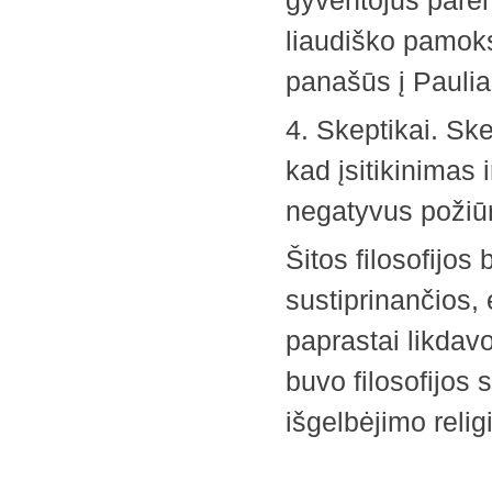
gyventojus paren
liaudiško pamoks
panašūs į Paulia
4. Skeptikai. Ske
kad įsitikinimas
negatyvus požiūri
Šitos filosofijos
sustiprinančios,
paprastai likdav
buvo filosofijos 
išgelbėjimo relig