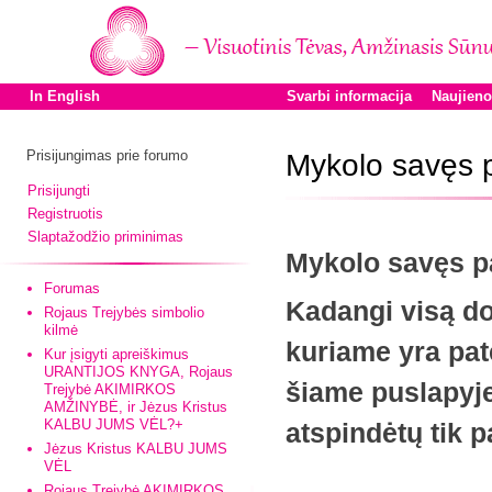
In English
Svarbi informacija
Naujien
Prisijungimas prie forumo
Mykolo savęs p
Prisijungti
Registruotis
Slaptažodžio priminimas
Mykolo savęs p
Forumas
Kadangi visą do
Rojaus Trejybės simbolio
kilmė
kuriame yra pat
Kur įsigyti apreiškimus
URANTIJOS KNYGA, Rojaus
šiame puslapyj
Trejybė AKIMIRKOS
AMŽINYBĖ, ir Jėzus Kristus
KALBU JUMS VĖL?+
atspindėtų tik 
Jėzus Kristus KALBU JUMS
VĖL
Rojaus Trejybė AKIMIRKOS