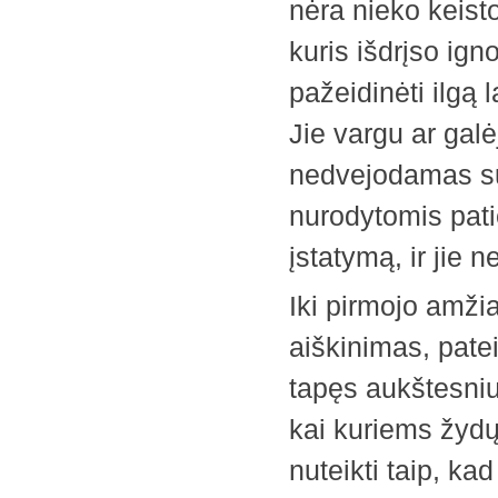
nėra nieko keisto
kuris išdrįso igno
pažeidinėti ilgą 
Jie vargu ar galė
nedvejodamas su
nurodytomis pat
įstatymą, ir jie 
Iki pirmojo amži
aiškinimas, pate
tapęs aukštesniu 
kai kuriems žyd
nuteikti taip, ka