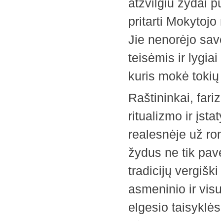
atžvilgiu žydai p
pritarti Mokyto
Jie nenorėjo sav
teisėmis ir lygia
kuris mokė tokių 
Raštininkai, fari
ritualizmo ir įs
realesnėje už ro
žydus ne tik pave
tradicijų vergišk
asmeninio ir vis
elgesio taisyklės