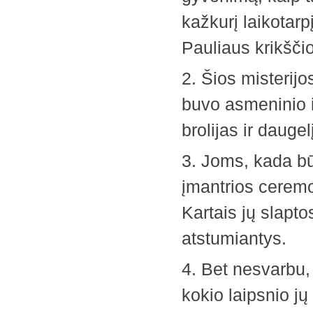
kažkurį laikotarp
Pauliaus krikšči
2. Šios misterij
buvo asmeninio i
brolijas ir dauge
3. Joms, kada bū
įmantrios ceremo
Kartais jų slapto
atstumiantys.
4. Bet nesvarbu,
kokio laipsnio jų