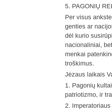
5. PAGONIŲ RE
Per visus ankste
genties ar nacijo
dėl kurio susirūp
nacionaliniai, be
menkai patenkin
troškimus.
Jėzaus laikais Va
1. Pagonių kultai
patriotizmo, ir tr
2. Imperatoriaus