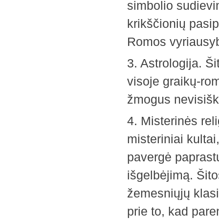
simbolio sudievi
krikščionių pasip
Romos vyriausybė
3. Astrologija. Š
visoje graikų-ro
žmogus nevisiškai
4. Misterinės rel
misteriniai kultai
pavergė paprastu
išgelbėjimą. Šito
žemesniųjų klasių
prie to, kad pare