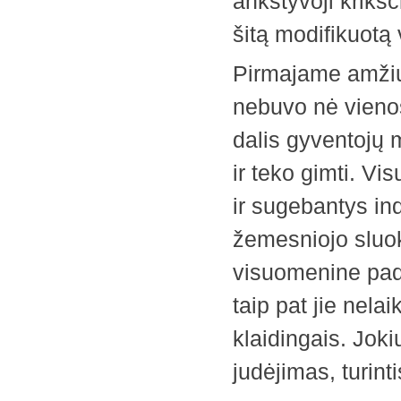
ankstyvoji krikšč
šitą modifikuotą
Pirmajame amžiu
nebuvo nė vienos
dalis gyventojų m
ir teko gimti. Vi
ir sugebantys in
žemesniojo sluok
visuomenine padė
taip pat jie nelai
klaidingais. Jok
judėjimas, turint