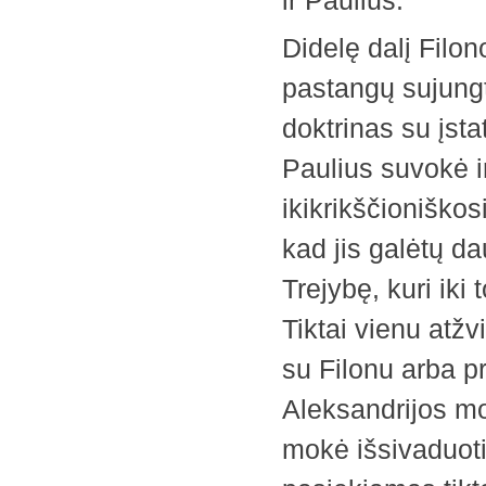
ir Paulius.
Didelę dalį Filon
pastangų sujungti
doktrinas su įsta
Paulius suvokė i
ikikrikščioniškos
kad jis galėtų d
Trejybę, kuri iki 
Tiktai vienu atžv
su Filonu arba pr
Aleksandrijos mo
mokė išsivaduoti 