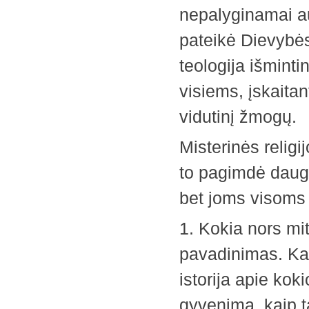
nepalyginamai au
pateikė Dievybės
teologija išmint
visiems, įskaitan
vidutinį žmogų.
Misterinės religi
to pagimdė dauge
bet joms visoms
1. Kokia nors mit
pavadinimas. Kaip
istorija apie kok
gyvenimą, kaip t