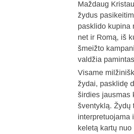
Maždaug Kristaus
žydus pasikeitim
pasklido kupina
net ir Romą, iš k
šmeižto kampanij
valdžia pamintas 
Visame milžiniš
žydai, pasklidę 
širdies jausmas 
šventyklą. Žydų te
interpretuojama i
keletą kartų nuo 