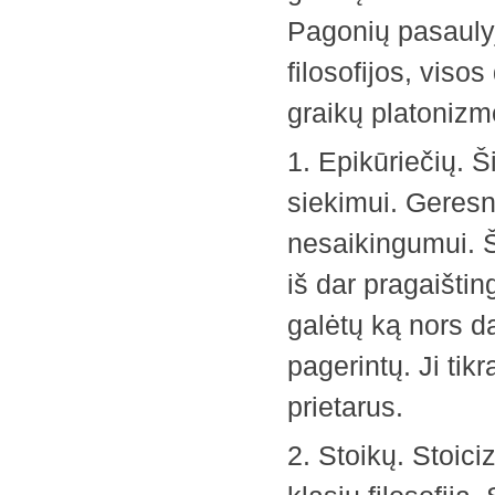
Pagonių pasaulyj
filosofijos, viso
graikų platonizmo
1. Epikūriečių. 
siekimui. Geresn
nesaikingumui. Š
iš dar pragaišti
galėtų ką nors da
pagerintų. Ji ti
prietarus.
2. Stoikų. Stoic