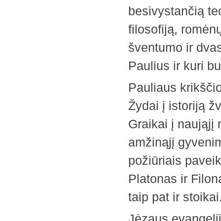
besivystančią te
filosofiją, romė
šventumo ir dvas
Paulius ir kuri 
Pauliaus krikšč
Žydai į istoriją
Graikai į naująj
amžinąjį gyvenimą
požiūriais paveik
Platonas ir Filona
taip pat ir stoikai
Jėzaus evangelij