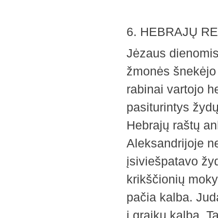
6. HEBRAJŲ RE
Jėzaus dienomis 
žmonės šnekėjo a
rabinai vartojo h
pasiturintys žydų
Hebrajų raštų an
Aleksandrijoje ne
įsiviešpatavo žyd
krikščionių mokyt
pačia kalba. Jud
į graikų kalbą. T