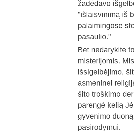
žadėdavo išgelbė
"išlaisvinimą iš b
palaimingose sfe
pasaulio."
Bet nedarykite t
misterijomis. Mi
išsigelbėjimo, šit
asmeninei religij
šito troškimo der
parengė kelią Jėz
gyvenimo duoną 
pasirodymui.