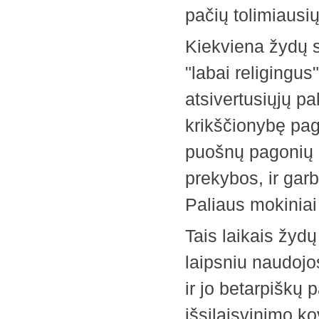
pačių tolimiausi
Kiekviena žydų s
"labai religingus
atsivertusiųjų pa
krikščionybę pagr
puošnų pagonių k
prekybos, ir gar
Paliaus mokiniai
Tais laikais žyd
laipsniu naudojo
ir jo betarpiškų
išsilaisvinimo k