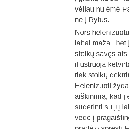
vėliau nulėmė Pau
ne į Rytus.
Nors helenizuotu
labai mažai, bet 
stoikų savęs atsi
iliustruoja ketvi
tiek stoikų doktr
Helenizuoti žydai
aiškinimą, kad j
suderinti su jų la
vedė į pragaištin
pradėjo spręsti F