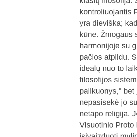
klasių filosofija
kontroliuojantis
yra dieviška; kad
kūne. Žmogaus s
harmonijoje su 
pačios atpildu. S
idealų nuo to la
filosofijos sistem
palikuonys," bet 
nepasisekė jo sur
netapo religija. 
Visuotinio Proto
įsivaizduoti myli