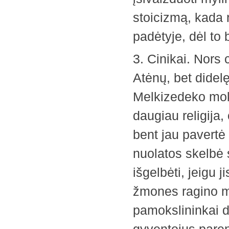
stoicizmą, kada 
padėtyje, dėl to 
3. Cinikai. Nors c
Atėnų, bet didelę
Melkizedeko mok
daugiau religija, 
bent jau pavertė
nuolatos skelbė 
išgelbėti, jeigu 
žmones ragino mir
pamokslininkai d