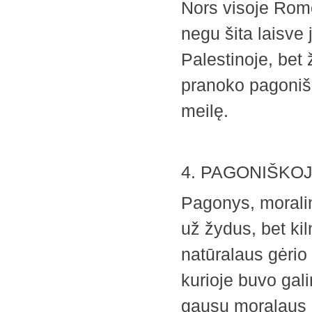
Nors visoje Romo
negu šita laisve
Palestinoje, bet 
pranoko pagonišk
meilę.
4. PAGONIŠKOJ
Pagonys, morali
už žydus, bet ki
natūralaus gėrio
kurioje buvo gali
gausų moralaus c