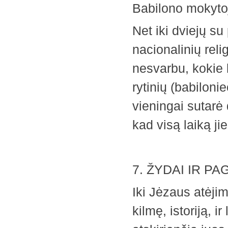
Babilono mokytoj
Net iki dviejų su
nacionalinių reli
nesvarbu, kokie b
rytinių (babilonie
vieningai sutarė 
kad visą laiką ji
7. ŽYDAI IR P
Iki Jėzaus atėjim
kilmę, istoriją, i