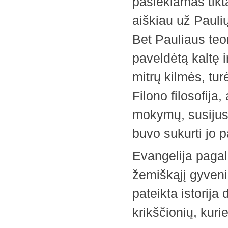
pasiekiamas tikta
aiškiau už Pauli
Bet Pauliaus teo
paveldėtą kaltę ir
mitrų kilmės, tu
Filono filosofij
mokymų, susijusi
buvo sukurti jo p
Evangelija pagal
žemiškąjį gyveni
pateikta istorija
krikščionių, kuri