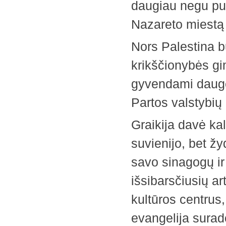
daugiau negu pus
Nazareto miestą G
Nors Palestina b
krikščionybės gi
gyvendami daugel
Partos valstybių 
Graikija davė kal
suvienijo, bet ž
savo sinagogų ir
išsibarsčiusių ar
kultūros centrus
evangelija surado 