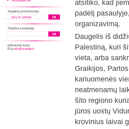
Atsiliepimai
atsitiko, kad jie
padėtį pasaulyje
Naujienų prenumerata:
organizavimą.
Paieška svetainėje:
Daugelis iš didži
Palestiną, kuri š
Ieškokime kartu
El.p.
info@urantija.lt
vieta, arba sankr
Graikijos, Partos
kariuomenės vien
neatmenamų laik
šito regiono kuri
jūros uostų Vidur
krovinius laivai 