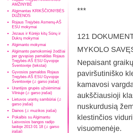
AMŽINYBĖ
***
Algimantas KRIKŠČIONYBĖS
DUŽENOS
Rojaus Trejybės Asmenų-AŠ
ESU mokymai
Jėzaus ir Kūrėjo kitų Sūnų ir
121 DOKUMEN
Dukrų mokymai
Algimanto mokymai
MYKOLO SAVĘS
Algimanto pamokomieji žodžiai
per gyvąsias pamaldas Rojaus
Nepaisant graikų
Trejybės-AŠ ESU Gyvojoje
Šventovėje (tekstai)
paviršutiniško k
Gyvosios pamaldos Rojaus
Trejybės-AŠ ESU Gyvojoje
Šventovėje (♫ garso įrašai)
kamavosi vargda
Urantijos grupės užsiėmimai
Vilniuje (♫ garso įrašai)
aukščiausioji kl
Lietuvos urantų sambūriai (♫
garso įrašai)
nuskurdusią žeme
Dainos (♫ muzikos įrašai)
klestinčios vidur
Pokalbis su Algimantu
Laisvosios bangos radijo
visuomenėje.
laidoje 2013 01 18 (♫ garso
įrašai)