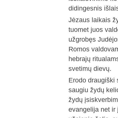
didingesnis išlai
Jėzaus laikais žy
tuomet juos vald
užgrobęs Judėjos
Romos valdovams.
hebrajų ritualams
svetimų dievų.
Erodo draugiški 
saugiu žydų keli
žydų įsiskverbim
evangelija net ir