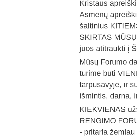
Kristaus apreiš
Asmenų apreiškim
šaltinius KIT
SKIRTAS MŪSŲ F
juos atitraukti į
Mūsų Forumo daly
turime būti VI
tarpusavyje, ir s
išmintis, darna,
KIEKVIENAS už
RENGIMO FORUM
- pritaria žemiau