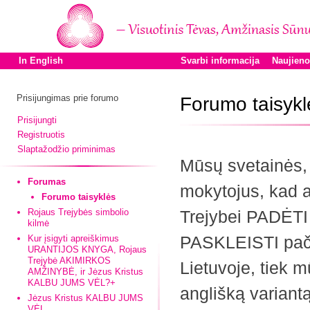
In English
Svarbi informacija
Naujien
Prisijungimas prie forumo
Forumo taisykl
Prisijungti
Registruotis
Slaptažodžio priminimas
Mūsų svetainės, 
Forumas
mokytojus, kad at
Forumo taisyklės
Rojaus Trejybės simbolio
Trejybei PADĖTI
kilmė
PASKLEISTI pačią
Kur įsigyti apreiškimus
URANTIJOS KNYGA, Rojaus
Trejybė AKIMIRKOS
Lietuvoje, tiek m
AMŽINYBĖ, ir Jėzus Kristus
KALBU JUMS VĖL?+
anglišką variantą
Jėzus Kristus KALBU JUMS
VĖL