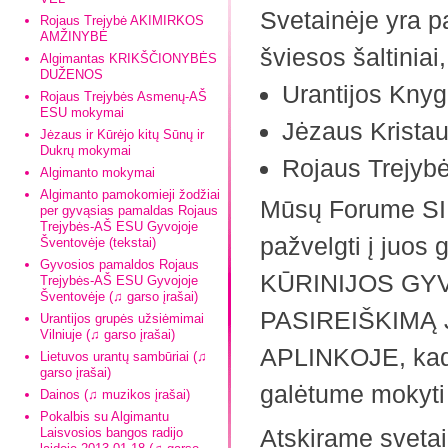
Svetainėje yra p
Rojaus Trejybė AKIMIRKOS
AMŽINYBĖ
šviesos šaltiniai
Algimantas KRIKŠČIONYBĖS
DUŽENOS
Urantijos Knyg
Rojaus Trejybės Asmenų-AŠ
ESU mokymai
Jėzaus Krist
Jėzaus ir Kūrėjo kitų Sūnų ir
Dukrų mokymai
Rojaus Trejyb
Algimanto mokymai
Algimanto pamokomieji žodžiai
Mūsų Forume SIEK
per gyvąsias pamaldas Rojaus
Trejybės-AŠ ESU Gyvojoje
pažvelgti į juos 
Šventovėje (tekstai)
Gyvosios pamaldos Rojaus
KŪRINIJOS GY
Trejybės-AŠ ESU Gyvojoje
Šventovėje (♫ garso įrašai)
PASIREIŠKIMĄ 
Urantijos grupės užsiėmimai
Vilniuje (♫ garso įrašai)
APLINKOJE, kad
Lietuvos urantų sambūriai (♫
garso įrašai)
galėtume mokyti 
Dainos (♫ muzikos įrašai)
Pokalbis su Algimantu
Atskirame svetai
Laisvosios bangos radijo