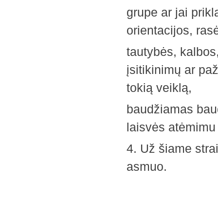
grupe ar jai prik
orientacijos, ras
tautybės, kalbos,
įsitikinimų ar pa
tokią veiklą,
baudžiamas bauda
laisvės atėmimu i
4. Už šiame stra
asmuo.