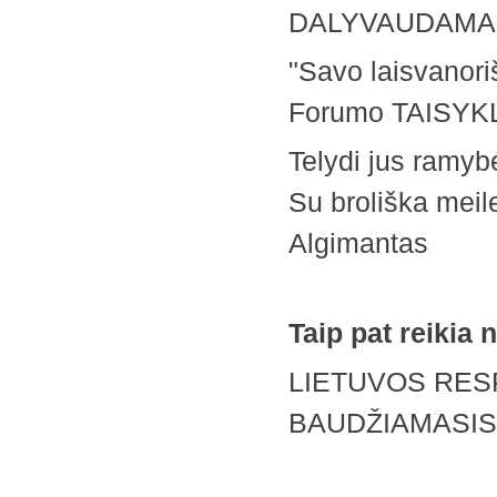
DALYVAUDAMAS
"Savo laisvanor
Forumo TAISYKLE
Telydi jus ramyb
Su broliška meil
Algimantas
Taip pat reikia 
LIETUVOS RES
BAUDŽIAMASI