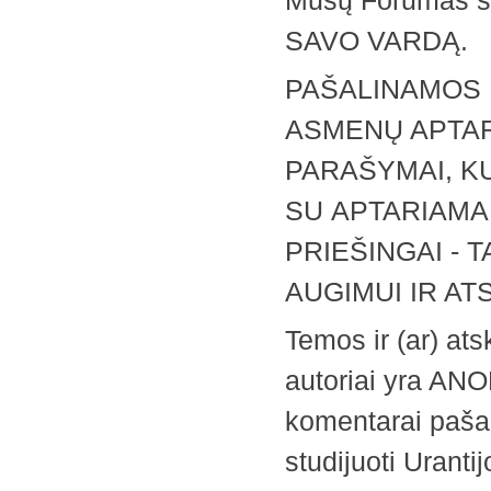
Mūsų Forumas s
SAVO VARDĄ.
PAŠALINAMOS 
ASMENŲ APTAR
PARAŠYMAI, K
SU APTARIAMA
PRIEŠINGAI - 
AUGIMUI IR A
Temos ir (ar) at
autoriai yra ANON
komentarai pašal
studijuoti Urant