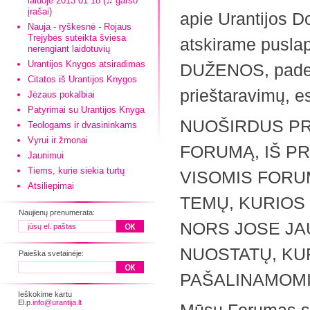
laidoje 2013 01 18 (♫ garso
įrašai)
apie Urantijos 
Nauja - ryškesnė - Rojaus
Trejybės suteikta šviesa
atskirame pusla
nerengiant laidotuvių
Urantijos Knygos atsiradimas
DUŽENOS, padeda
Citatos iš Urantijos Knygos
prieštaravimų, 
Jėzaus pokalbiai
Patyrimai su Urantijos Knyga
NUOŠIRDUS PR
Teologams ir dvasininkams
Vyrui ir žmonai
FORUMĄ, IŠ PR
Jaunimui
Tiems, kurie siekia turtų
VISOMIS FORU
Atsiliepimai
TEMŲ, KURIOS 
Naujienų prenumerata:
NORS JOSE JAU
NUOSTATŲ, KU
Paieška svetainėje:
PAŠALINAMOMI
Ieškokime kartu
El.p.
info@urantija.lt