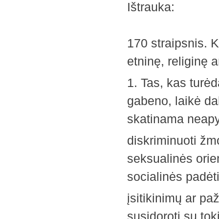
Ištrauka:
170 straipsnis. 
etninę, religinę 
1. Tas, kas turėd
gabeno, laikė da
skatinama neapy
diskriminuoti žmo
seksualinės orien
socialinės padėti
įsitikinimų ar pa
susidoroti su to