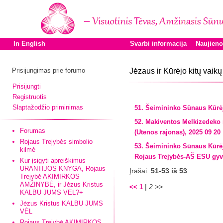
In English
Svarbi informacija
Naujien
Prisijungimas prie forumo
Jėzaus ir Kūrėjo kitų vai
Prisijungti
Registruotis
Slaptažodžio priminimas
51. Šeimininko Sūnaus Kūrėj
52. Makiventos Melkizedeko
Forumas
(Utenos rajonas), 2025 09 20
Rojaus Trejybės simbolio
53. Šeimininko Sūnaus Kūrė
kilmė
Rojaus Trejybės-AŠ ESU gyvo
Kur įsigyti apreiškimus
URANTIJOS KNYGA, Rojaus
Įrašai:
51-53 iš 53
Trejybė AKIMIRKOS
AMŽINYBĖ, ir Jėzus Kristus
|
2
>>
<<
1
KALBU JUMS VĖL?+
Jėzus Kristus KALBU JUMS
VĖL
Rojaus Trejybė AKIMIRKOS