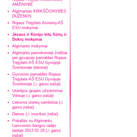
AMŽINYBĖ
Algimantas KRIKŠČIONYBĖS
DUŽENOS
Rojaus Trejybės Asmenų-AŠ
ESU mokymai
Jėzaus ir Kūrėjo kitų Sūnų ir
Dukrų mokymai
Algimanto mokymai
Algimanto pamokomieji žodžiai
per gyvąsias pamaldas Rojaus
Trejybės-AŠ ESU Gyvojoje
Šventovėje (tekstai)
Gyvosios pamaldos Rojaus
Trejybės-AŠ ESU Gyvojoje
Šventovėje (♫ garso įrašai)
Urantijos grupės užsiėmimai
Vilniuje (♫ garso įrašai)
Lietuvos urantų sambūriai (♫
garso įrašai)
Dainos (♫ muzikos įrašai)
Pokalbis su Algimantu
Laisvosios bangos radijo
laidoje 2013 01 18 (♫ garso
įrašai)