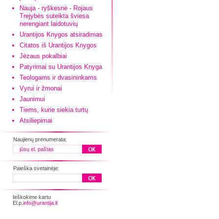
Nauja - ryškesnė - Rojaus
Trejybės suteikta šviesa
nerengiant laidotuvių
Urantijos Knygos atsiradimas
Citatos iš Urantijos Knygos
Jėzaus pokalbiai
Patyrimai su Urantijos Knyga
Teologams ir dvasininkams
Vyrui ir žmonai
Jaunimui
Tiems, kurie siekia turtų
Atsiliepimai
Naujienų prenumerata:
Paieška svetainėje:
Ieškokime kartu
El.p.
info@urantija.lt