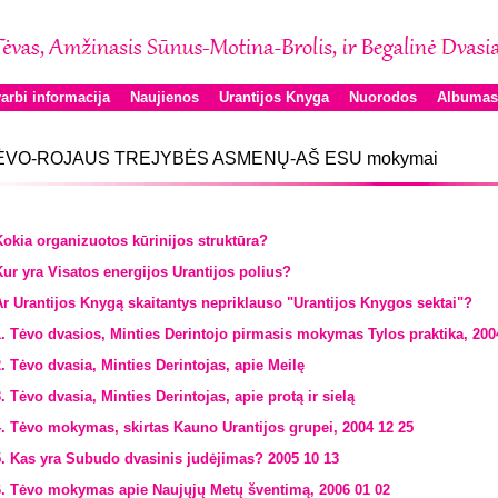
arbi informacija
Naujienos
Urantijos Knyga
Nuorodos
Albumas
ĖVO-ROJAUS TREJYBĖS ASMENŲ-AŠ ESU mokymai
Kokia organizuotos kūrinijos struktūra?
Kur yra Visatos energijos Urantijos polius?
Ar Urantijos Knygą skaitantys nepriklauso "Urantijos Knygos sektai"?
1. Tėvo dvasios, Minties Derintojo pirmasis mokymas Tylos praktika, 200
2. Tėvo dvasia, Minties Derintojas, apie Meilę
. Tėvo dvasia, Minties Derintojas, apie protą ir sielą
4. Tėvo mokymas, skirtas Kauno Urantijos grupei, 2004 12 25
5. Kas yra Subudo dvasinis judėjimas? 2005 10 13
6. Tėvo mokymas apie Naujųjų Metų šventimą, 2006 01 02