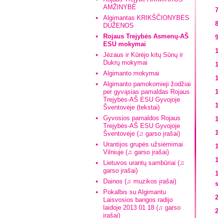
AMŽINYBĖ
Algimantas KRIKŠČIONYBĖS
DUŽENOS
Rojaus Trejybės Asmenų-AŠ
ESU mokymai
Jėzaus ir Kūrėjo kitų Sūnų ir
Dukrų mokymai
Algimanto mokymai
Algimanto pamokomieji žodžiai
per gyvąsias pamaldas Rojaus
Trejybės-AŠ ESU Gyvojoje
Šventovėje (tekstai)
Gyvosios pamaldos Rojaus
Trejybės-AŠ ESU Gyvojoje
Šventovėje (♫ garso įrašai)
Urantijos grupės užsiėmimai
Vilniuje (♫ garso įrašai)
Lietuvos urantų sambūriai (♫
garso įrašai)
Dainos (♫ muzikos įrašai)
s
Pokalbis su Algimantu
Laisvosios bangos radijo
laidoje 2013 01 18 (♫ garso
2
įrašai)