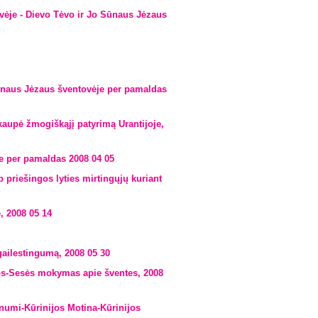
ėje - Dievo Tėvo ir Jo Sūnaus Jėzaus
Sūnaus Jėzaus šventovėje per pamaldas
kaupė žmogiškąjį patyrimą Urantijoje,
e per pamaldas 2008 04 05
priešingos lyties mirtingųjų kuriant
, 2008 05 14
ailestingumą, 2008 05 30
os-Sesės mokymas apie šventes, 2008
numi-Kūrinijos Motina-Kūrinijos