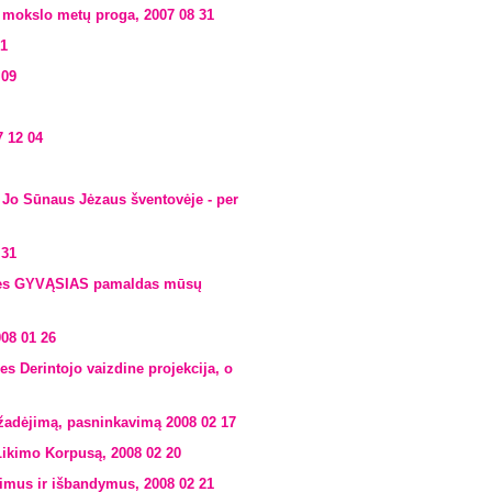
ų mokslo metų proga, 2007 08 31
01
 09
7 12 04
 Jo Sūnaus Jėzaus šventovėje - per
 31
nines GYVĄSIAS pamaldas mūsų
08 01 26
es Derintojo vaizdine projekcija, o
ižadėjimą, pasninkavimą 2008 02 17
Likimo Korpusą, 2008 02 20
nimus ir išbandymus, 2008 02 21