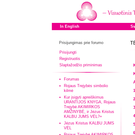
In English
Sv
Prisijungimas prie forumo
T
Prisijungti
Registruotis
Slaptažodžio priminimas
Forumas
Rojaus Trejybės simbolio
kilmė
Kur įsigyti apreiškimus
URANTIJOS KNYGA, Rojaus
Trejybė AKIMIRKOS
3
AMŽINYBĖ, ir Jėzus Kristus
KALBU JUMS VĖL?+
Jėzus Kristus KALBU JUMS
VĖL
Rojaus Trejybė AKIMIRKOS