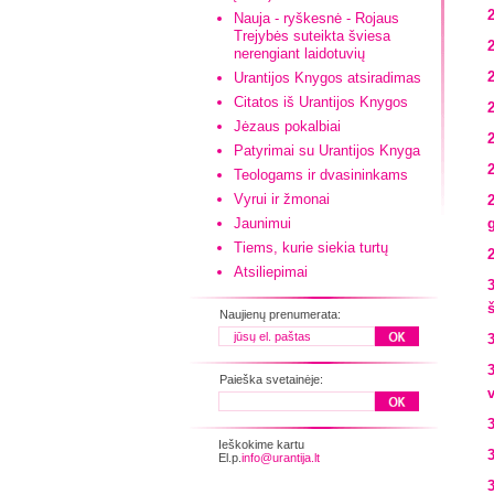
Nauja - ryškesnė - Rojaus
Trejybės suteikta šviesa
nerengiant laidotuvių
Urantijos Knygos atsiradimas
Citatos iš Urantijos Knygos
Jėzaus pokalbiai
Patyrimai su Urantijos Knyga
Teologams ir dvasininkams
Vyrui ir žmonai
Jaunimui
Tiems, kurie siekia turtų
Atsiliepimai
Naujienų prenumerata:
Paieška svetainėje:
Ieškokime kartu
El.p.
info@urantija.lt