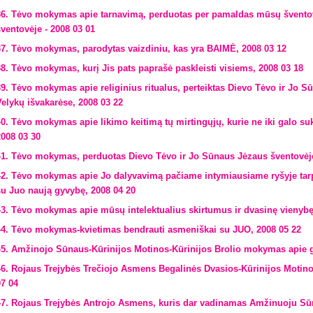
36. Tėvo mokymas apie tarnavimą, perduotas per pamaldas mūsų šventov
šventovėje - 2008 03 01
37. Tėvo mokymas, parodytas vaizdiniu, kas yra BAIMĖ, 2008 03 12
38. Tėvo mokymas, kurį Jis pats paprašė paskleisti visiems, 2008 03 18
39. Tėvo mokymas apie religinius ritualus, perteiktas Dievo Tėvo ir Jo 
Velykų išvakarėse, 2008 03 22
40. Tėvo mokymas apie likimo keitimą tų mirtingųjų, kurie ne iki galo su
2008 03 30
41. Tėvo mokymas, perduotas Dievo Tėvo ir Jo Sūnaus Jėzaus šventovėj
42. Tėvo mokymas apie Jo dalyvavimą pačiame intymiausiame ryšyje tarp 
su Juo naują gyvybę, 2008 04 20
43. Tėvo mokymas apie mūsų intelektualius skirtumus ir dvasinę vienybę
44. Tėvo mokymas-kvietimas bendrauti asmeniškai su JUO, 2008 05 22
45. Amžinojo Sūnaus-Kūrinijos Motinos-Kūrinijos Brolio mokymas apie g
46. Rojaus Trejybės Trečiojo Asmens Begalinės Dvasios-Kūrinijos Motin
07 04
47. Rojaus Trejybės Antrojo Asmens, kuris dar vadinamas Amžinuoju Sū