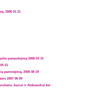
mą, 2006 01 21
irgulės panaudojimą 2006 03 15
 05 21
inių paminėjimą, 2006 08 19
iams 2007 06 09
broliams Juozui ir Aleksandrui bei