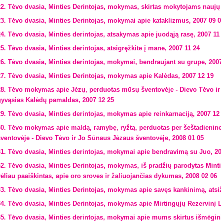
22. Tėvo dvasia, Minties Derintojas, mokymas, skirtas mokytojams nauj
23. Tėvo dvasia, Minties Derintojas, mokymai apie kataklizmus, 2007 09 
24. Tėvo dvasia, Minties derintojas, atsakymas apie juodąją rasę, 2007 11
25. Tėvo dvasia, Minties derintojas, atsigręžkite į mane, 2007 11 24
26. Tėvo dvasia, Minties derintojas, mokymai, bendraujant su grupe, 200
27. Tėvo dvasia, Minties Derintojas, mokymas apie Kalėdas, 2007 12 19
28. Tėvo mokymas apie Jėzų, perduotas mūsų šventovėje - Dievo Tėvo ir
gyvąsias Kalėdų pamaldas, 2007 12 25
29. Tėvo dvasia, Minties derintojas, mokymas apie reinkarnaciją, 2007 12
30. Tėvo mokymas apie maldą, ramybę, ryžtą, perduotas per šeštadie
šventovėje - Dievo Tėvo ir Jo Sūnaus Jėzaus šventovėje, 2008 01 05
31. Tėvo dvasia, Minties derintojas, mokymai apie bendravimą su Juo, 20
32. Tėvo dvasia, Minties Derintojas, mokymas, iš pradžių parodytas Minti
vėliau paaiškintas, apie oro sroves ir žaliuojančias dykumas, 2008 02 06
33. Tėvo dvasia, Minties Derintojas, mokymas apie savęs kankinimą, ats
34. Tėvo dvasia, Minties Derintojas, mokymas apie Mirtingųjų Rezervinį 
35. Tėvo dvasia, Minties derintojas, mokymai apie mums skirtus išmėgi