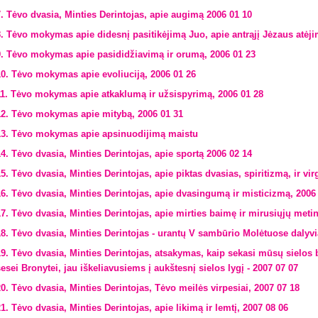
7. Tėvo dvasia, Minties Derintojas, apie augimą 2006 01 10
8. Tėvo mokymas apie didesnį pasitikėjimą Juo, apie antrąjį Jėzaus atėji
9. Tėvo mokymas apie pasididžiavimą ir orumą, 2006 01 23
10. Tėvo mokymas apie evoliuciją, 2006 01 26
11. Tėvo mokymas apie atkaklumą ir užsispyrimą, 2006 01 28
12. Tėvo mokymas apie mitybą, 2006 01 31
13. Tėvo mokymas apie apsinuodijimą maistu
14. Tėvo dvasia, Minties Derintojas, apie sportą 2006 02 14
15. Tėvo dvasia, Minties Derintojas, apie piktas dvasias, spiritizmą, ir v
16. Tėvo dvasia, Minties Derintojas, apie dvasingumą ir misticizmą, 2006
17. Tėvo dvasia, Minties Derintojas, apie mirties baimę ir mirusiųjų met
18. Tėvo dvasia, Minties Derintojas - urantų V sambūrio Molėtuose dalyv
19. Tėvo dvasia, Minties Derintojas, atsakymas, kaip sekasi mūsų sielos 
esei Bronytei, jau iškeliavusiems į aukštesnį sielos lygį - 2007 07 07
20. Tėvo dvasia, Minties Derintojas, Tėvo meilės virpesiai, 2007 07 18
1. Tėvo dvasia, Minties Derintojas, apie likimą ir lemtį, 2007 08 06