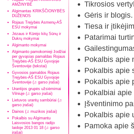
Tikrosios vert
AMŽINYBĖ
Algimantas KRIKŠČIONYBĖS
Gėris ir blogis
DUŽENOS
Rojaus Trejybės Asmenų-AŠ
Tiesa ir įtikėj
ESU mokymai
Jėzaus ir Kūrėjo kitų Sūnų ir
Patarimai turt
Dukrų mokymai
Algimanto mokymai
Gailestinguma
Algimanto pamokomieji žodžiai
per gyvąsias pamaldas Rojaus
Pokalbis apie
Trejybės-AŠ ESU Gyvojoje
Šventovėje (tekstai)
Pokalbis apie 
Gyvosios pamaldos Rojaus
Trejybės-AŠ ESU Gyvojoje
Pokalbis apie 
Šventovėje (♫ garso įrašai)
Urantijos grupės užsiėmimai
Pokalbiai apie
Vilniuje (♫ garso įrašai)
Lietuvos urantų sambūriai (♫
Įšventinimo p
garso įrašai)
Dainos (♫ muzikos įrašai)
Pokalbis apie 
Pokalbis su Algimantu
Laisvosios bangos radijo
Pamoka apie 
laidoje 2013 01 18 (♫ garso
įrašai)