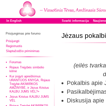
In English
Svarbi informacija
Naujien
Prisijungimas prie forumo
Jėzaus pokalbi
Prisijungti
Registruotis
Slaptažodžio priminimas
Forumas
(eilės tvark
Rojaus Trejybės simbolio
kilmė
d
Kur įsigyti apreiškimus
URANTIJOS KNYGA, Rojaus
Pokalbis apie
Trejybė AKIMIRKOS
AMŽINYBĖ, ir Jėzus Kristus
Pasikalbėjimas
KALBU JUMS VĖL?+
Jėzus Kristus KALBU JUMS
Diskusija apie 
VĖL
Rojaus Trejybė AKIMIRKOS