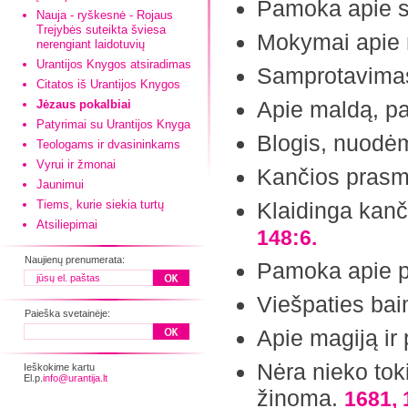
Pamoka apie s
Nauja - ryškesnė - Rojaus
Trejybės suteikta šviesa
Mokymai apie 
nerengiant laidotuvių
Urantijos Knygos atsiradimas
Samprotavima
Citatos iš Urantijos Knygos
Apie maldą, pa
Jėzaus pokalbiai
Patyrimai su Urantijos Knyga
Blogis, nuodėm
Teologams ir dvasininkams
Vyrui ir žmonai
Kančios pras
Jaunimui
Tiems, kurie siekia turtų
Klaidinga kanč
Atsiliepimai
148:6.
Naujienų prenumerata:
Pamoka apie p
Viešpaties ba
Paieška svetainėje:
Apie magiją ir 
Nėra nieko toki
Ieškokime kartu
El.p.
info@urantija.lt
žinoma.
1681, 