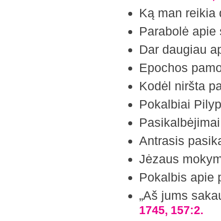
Ką man reikia 
Parabolė apie 
Dar daugiau a
Epochos pamo
Kodėl niršta 
Pokalbiai Pily
Pasikalbėjimai 
Antrasis pasika
Jėzaus mokym
Pokalbis apie
„Aš jums sakau,
1745, 157:2.