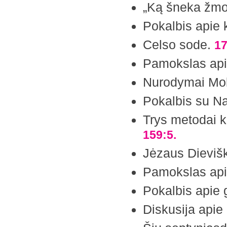
„Ką šneka žmo
Pokalbis apie 
Celso sode.
17
Pamokslas api
Nurodymai Mok
Pokalbis su Na
Trys metodai ka
159:5.
Jėzaus Dievišk
Pamokslas api
Pokalbis apie
Diskusija apie