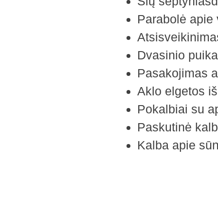
Šių septyniasd
Parabolė apie
Atsisveikinima
Dvasinio puika
Pasakojimas ap
Aklo elgetos 
Pokalbiai su a
Paskutinė kalb
Kalba apie sūny