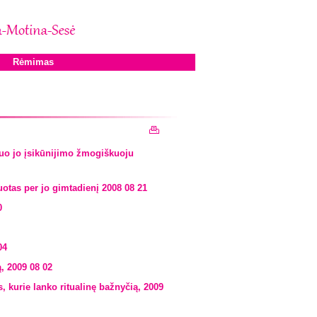
Rėmimas
nuo jo įsikūnijimo žmogiškuoju
tas per jo gimtadienį 2008 08 21
0
04
, 2009 08 02
 kurie lanko ritualinę bažnyčią, 2009