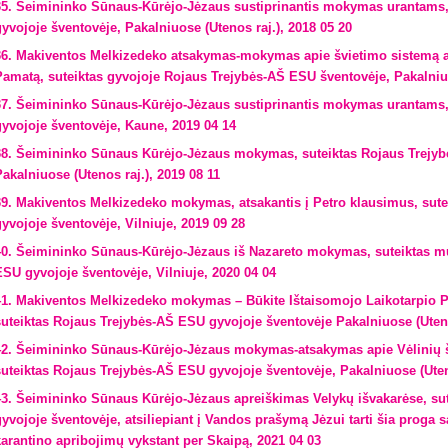
35. Šeimininko Sūnaus-Kūrėjo-Jėzaus sustiprinantis mokymas urantams,
gyvojoje šventovėje, Pakalniuose (Utenos raj.), 2018 05 20
36. Makiventos Melkizedeko atsakymas-mokymas apie švietimo sistemą a
Pamatą, suteiktas gyvojoje Rojaus Trejybės-AŠ ESU šventovėje, Pakalniuo
37. Šeimininko Sūnaus-Kūrėjo-Jėzaus sustiprinantis mokymas urantams,
gyvojoje šventovėje, Kaune, 2019 04 14
38. Šeimininko Sūnaus Kūrėjo-Jėzaus mokymas, suteiktas Rojaus Trejyb
Pakalniuose (Utenos raj.), 2019 08 11
39. Makiventos Melkizedeko mokymas, atsakantis į Petro klausimus, sut
gyvojoje šventovėje, Vilniuje, 2019 09 28
40. Šeimininko Sūnaus-Kūrėjo-Jėzaus iš Nazareto mokymas, suteiktas m
ESU gyvojoje šventovėje, Vilniuje, 2020 04 04
41. Makiventos Melkizedeko mokymas – Būkite Ištaisomojo Laikotarpio Pl
suteiktas Rojaus Trejybės-AŠ ESU gyvojoje šventovėje Pakalniuose (Uten
42. Šeimininko Sūnaus-Kūrėjo-Jėzaus mokymas-atsakymas apie Vėlinių š
suteiktas Rojaus Trejybės-AŠ ESU gyvojoje šventovėje, Pakalniuose (Uten
43. Šeimininko Sūnaus Kūrėjo-Jėzaus apreiškimas Velykų išvakarėse, su
gyvojoje šventovėje, atsiliepiant į Vandos prašymą Jėzui tarti šia prog
karantino apribojimų vykstant per Skaipą, 2021 04 03