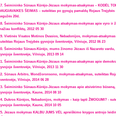
17. Šeimininko Sūnaus Kūrėjo-Jėzaus mokymas-atsakymas – KODĖL T
DAUGIAVAIKES ŠEIMAS – suteiktas po gyvųjų pamaldų Rojaus Trejybės 
gegužės 20d.
18. Šeimininko Sūnaus Kūrėjo-Jėzaus atsakymas-mokymas apie vyro ir žm
mažiau konfliktų, 2012 05 30
19. Vietinės Visatos Motinos Dvasios, Nebadonijos, mokymas-atsakymas 
suteiktas Rojaus Trejybės gyvojoje šventovėje, Vilniuje, 2012 06 23
20. Šeimininko Sūnaus-Kūrėjo, mums žinomo Jėzaus iš Nazareto vardu, 
gyvojoje šventovėje, Vilniuje, 2013 09 14
21. Šeimininko Sūnaus-Kūrėjo-Jėzaus mokymas-atsakymas apie demokrati
gyvojoje šventovėje, Vilniuje, 2013 11 30
22. Sūnaus Arbitro, Mondžoronsono, mokymas-atsakymas, suteiktas Roj
šventovėje, Vilniuje, 2014 06 28
23. Šeimininko Sūnaus-Kūrėjo-Jėzaus mokymas apie atsivėrimo būseną, 
gyvojoje šventovėje, Kaune, 2014 08 10
24. Dukros Kūrėjos, Nebadonijos, mokymas – kaip tapti ŽMOGUMI? - sut
gyvojoje šventovėje, Kaune, 2014 10 05
25. Jėzaus mokymas KALBU JUMS VĖL apreiškimo knygos antrojo leidimo