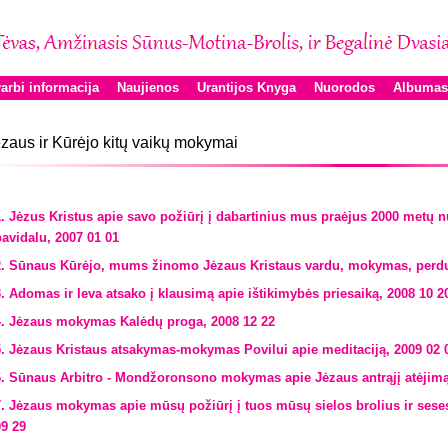
arbi informacija
Naujienos
Urantijos Knyga
Nuorodos
Albumas
zaus ir Kūrėjo kitų vaikų mokymai
1. Jėzus Kristus apie savo požiūrį į dabartinius mus praėjus 2000 metų 
pavidalu, 2007 01 01
2. Sūnaus Kūrėjo, mums žinomo Jėzaus Kristaus vardu, mokymas, perduo
3. Adomas ir Ieva atsako į klausimą apie ištikimybės priesaiką, 2008 10 2
4. Jėzaus mokymas Kalėdų proga, 2008 12 22
5. Jėzaus Kristaus atsakymas-mokymas Povilui apie meditaciją, 2009 02 
6. Sūnaus Arbitro - Mondžoronsono mokymas apie Jėzaus antrąjį atėjimą
7. Jėzaus mokymas apie mūsų požiūrį į tuos mūsų sielos brolius ir seses,
09 29