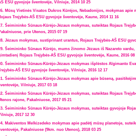
AŠ ESU gyvojoje šventovėje, Vilniuje, 2014 10 25
26. Mūsų Vietinės Visatos Dukros Kūrėjos, Nebadonijos, mokymas apie 
Rojaus Trejybės-AŠ ESU gyvojoje šventovėje, Kaune, 2014 11 16
27. Šeimininko Sūnaus-Kūrėjo-Jėzaus mokymas, suteiktas Rojaus Trejyb
Pakalniuose, prie Utenos, 2015 07 19
28. Jėzaus mokymas, sustiprinant urantus, Rojaus Trejybės-AŠ ESU gyvojo
29. Šeimininko Sūnaus Kūrėjo, mums žinomo Jėzaus iš Nazareto vardu, gy
gimtadienį Rojaus Trejybės-AŠ ESU gyvojoje šventovėje, Kaune, 2016 08
30. Šeimininko Sūnaus-Kūrėjo-Jėzaus mokymas išplėstos Algimanto Evan
Trejybės-AŠ ESU gyvojoje šventovėje, Vilniuje, 2016 12 17
31. Šeimininko Sūnaus-Kūrėjo-Jėzaus mokymas apie būseną, pasitikėjim
šventovėje, Vilniuje, 2017 03 18
32. Šeimininko Sūnaus Kūrėjo-Jėzaus mokymas, suteiktas Rojaus Trejyb
Utenos rajone, Pakalniuose, 2017 05 21
33. Šeimininko Sūnaus Kūrėjo-Jėzaus mokymas, suteiktas gyvojoje Roja
ilniuje, 2017 12 30
34. Makiventos Melkizedeko mokymas apie padėtį mūsų planetoje, sutei
šventovėje, Pakalniuose (9km. nuo Utenos), 2018 03 25