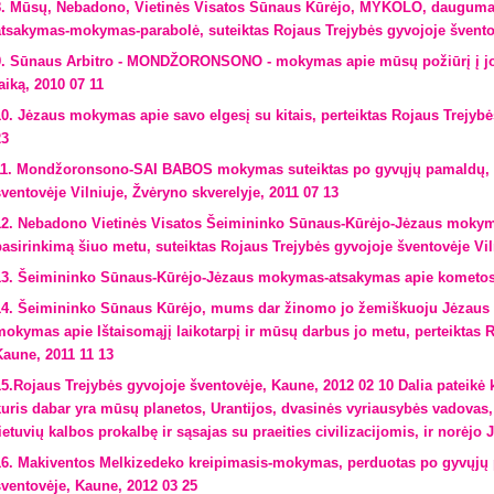
8. Mūsų, Nebadono, Vietinės Visatos Sūnaus Kūrėjo, MYKOLO, daugumai 
atsakymas-mokymas-parabolė, suteiktas Rojaus Trejybės gyvojoje švento
9. Sūnaus Arbitro - MONDŽORONSONO - mokymas apie mūsų požiūrį į j
aiką, 2010 07 11
10. Jėzaus mokymas apie savo elgesį su kitais, perteiktas Rojaus Trejybė
23
11. Mondžoronsono-SAI BABOS mokymas suteiktas po gyvųjų pamaldų, tr
šventovėje Vilniuje, Žvėryno skverelyje, 2011 07 13
12. Nebadono Vietinės Visatos Šeimininko Sūnaus-Kūrėjo-Jėzaus mokym
pasirinkimą šiuo metu, suteiktas Rojaus Trejybės gyvojoje šventovėje Vil
13. Šeimininko Sūnaus-Kūrėjo-Jėzaus mokymas-atsakymas apie kometos 
14. Šeimininko Sūnaus Kūrėjo, mums dar žinomo jo žemiškuoju Jėzaus i
mokymas apie Ištaisomąjį laikotarpį ir mūsų darbus jo metu, perteiktas 
Kaune, 2011 11 13
15.Rojaus Trejybės gyvojoje šventovėje, Kaune, 2012 02 10 Dalia pateikė
kuris dabar yra mūsų planetos, Urantijos, dvasinės vyriausybės vadovas,
ietuvių kalbos prokalbę ir sąsajas su praeities civilizacijomis, ir norėjo
16. Makiventos Melkizedeko kreipimasis-mokymas, perduotas po gyvųjų 
šventovėje, Kaune, 2012 03 25