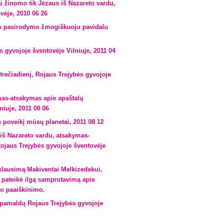
žinomo tik Jėzaus iš Nazareto vardu,
vėje, 2010 06 26
o pasirodymo žmogiškuoju pavidalu
s gyvojoje šventovėje Vilniuje, 2011 04
ečiadienį, Rojaus Trejybės gyvojoje
as-atsakymas apie apaštalų
niuje, 2011 08 06
poveikį mūsų planetai, 2011 08 12
š Nazareto vardu, atsakymas-
Rojaus Trejybės gyvojoje šventovėje
 klausimą Makiventai Melkizedekui,
 pateikė ilgą samprotavimą apie
 Jo paaiškinimo.
pamaldų Rojaus Trejybės gyvojoje