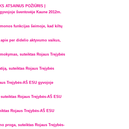
OKS ATSAINUS POŽIŪRIS Į
gyvojoje šventovėje Kaune 2012m.
onos funkcijas šeimoje, kad kiltų
apie per didelio aktyvumo vaikus,
mokymas, suteiktas Rojaus Trejybės
ją, suteiktas Rojaus Trejybės
aus Trejybės-AŠ ESU gyvojoje
suteiktas Rojaus Trejybės-AŠ ESU
eiktas Rojaus Trejybės-AŠ ESU
 proga, suteiktas Rojaus Trejybės-