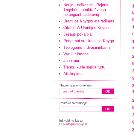
Nauja - ryškesnė - Rojaus
Trejybės suteikta šviesa
nerengiant laidotuvių
Urantijos Knygos atsiradimas
Citatos iš Urantijos Knygos
Jėzaus pokalbiai
Patyrimai su Urantijos Knyga
Teologams ir dvasininkams
Vyrui ir žmonai
Jaunimui
Tiems, kurie siekia turtų
Atsiliepimai
Naujienų prenumerata:
Paieška svetainėje:
Ieškokime kartu
El.p.
info@urantija.lt