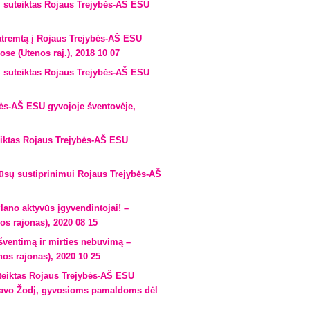
 suteiktas Rojaus Trejybės-AŠ ESU
tremtą į Rojaus Trejybės-AŠ ESU
se (Utenos raj.), 2018 10 07
 suteiktas Rojaus Trejybės-AŠ ESU
ės-AŠ ESU gyvojoje šventovėje,
eiktas Rojaus Trejybės-AŠ ESU
ūsų sustiprinimui Rojaus Trejybės-AŠ
ano aktyvūs įgyvendintojai! –
os rajonas), 2020 08 15
ventimą ir mirties nebuvimą –
os rajonas), 2020 10 25
teiktas Rojaus Trejybės-AŠ ESU
a savo Žodį, gyvosioms pamaldoms dėl