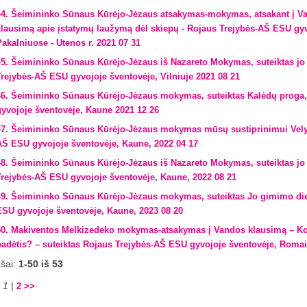
44. Šeimininko Sūnaus Kūrėjo-Jėzaus atsakymas-mokymas, atsakant į Va
klausimą apie įstatymų laužymą dėl skiepų - Rojaus Trejybės-AŠ ESU gy
Pakalniuose - Utenos r. 2021 07 31
45. Šeimininko Sūnaus Kūrėjo-Jėzaus iš Nazareto Mokymas, suteiktas jo
Trejybės-AŠ ESU gyvojoje šventovėje, Vilniuje 2021 08 21
46. Šeimininko Sūnaus Kūrėjo-Jėzaus mokymas, suteiktas Kalėdų proga
gyvojoje šventovėje, Kaune 2021 12 26
47. Šeimininko Sūnaus Kūrėjo-Jėzaus mokymas mūsų sustiprinimui Velyk
AŠ ESU gyvojoje šventovėje, Kaune, 2022 04 17
48. Šeimininko Sūnaus Kūrėjo-Jėzaus iš Nazareto Mokymas, suteiktas jo
Trejybės-AŠ ESU gyvojoje šventovėje, Kaune, 2022 08 21
49. Šeimininko Sūnaus Kūrėjo-Jėzaus mokymas, suteiktas Jo gimimo die
ESU gyvojoje šventovėje, Kaune, 2023 08 20
50. Makiventos Melkizedeko mokymas-atsakymas į Vandos klausimą – Kok
padėtis? – suteiktas Rojaus Trejybės-AŠ ESU gyvojoje šventovėje, Romai
ašai:
1-50 iš 53
<
1
|
2
>>