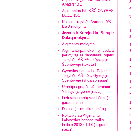
AMŽINYBĖ
Algimantas KRIKŠČIONYBĖS
DUŽENOS
Rojaus Trejybės Asmenų-AŠ
l
ESU mokymai
Jėzaus ir Kūrėjo kitų Sūnų ir
Dukrų mokymai
Algimanto mokymai
Algimanto pamokomieji žodžiai
per gyvąsias pamaldas Rojaus
Trejybės-AŠ ESU Gyvojoje
Šventovėje (tekstai)
Gyvosios pamaldos Rojaus
Trejybės-AŠ ESU Gyvojoje
Šventovėje (♫ garso įrašai)
Urantijos grupės užsiėmimai
Vilniuje (♫ garso įrašai)
Lietuvos urantų sambūriai (♫
garso įrašai)
Dainos (♫ muzikos įrašai)
l
Pokalbis su Algimantu
Laisvosios bangos radijo
laidoje 2013 01 18 (♫ garso
įrašai)