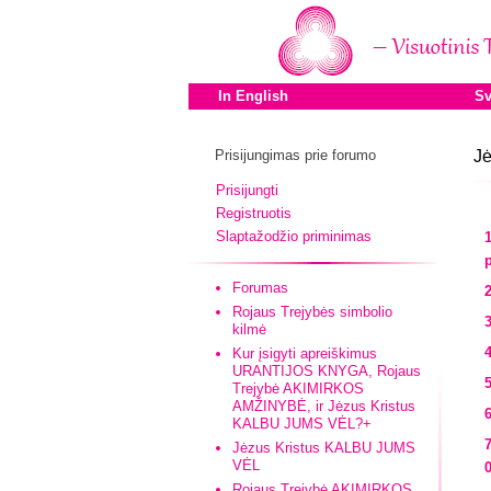
In English
Sv
Prisijungimas prie forumo
Jė
Prisijungti
Registruotis
Slaptažodžio priminimas
Forumas
Rojaus Trejybės simbolio
kilmė
Kur įsigyti apreiškimus
URANTIJOS KNYGA, Rojaus
Trejybė AKIMIRKOS
AMŽINYBĖ, ir Jėzus Kristus
KALBU JUMS VĖL?+
Jėzus Kristus KALBU JUMS
VĖL
Rojaus Trejybė AKIMIRKOS