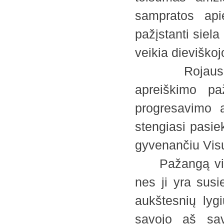
sampratos api
pažįstanti siel
veikia dieviško
Rojaus dvas
apreiškimo paž
progresavimo a
stengiasi pasiek
gyvenančiu Visu
Pažangą visat
nes ji yra susi
aukštesnių lyg
savojo aš sav