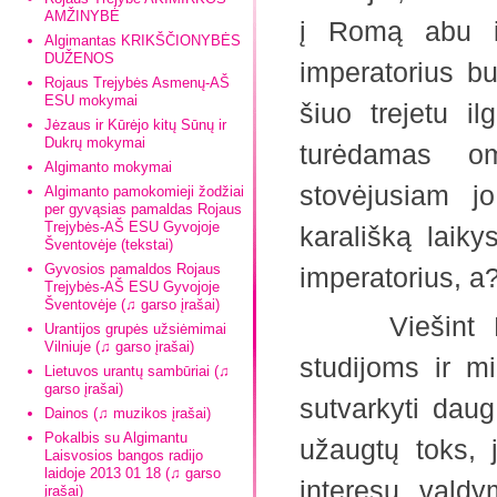
AMŽINYBĖ
į Romą abu in
Algimantas KRIKŠČIONYBĖS
DUŽENOS
imperatorius bu
Rojaus Trejybės Asmenų-AŠ
ESU mokymai
šiuo trejetu il
Jėzaus ir Kūrėjo kitų Sūnų ir
Dukrų mokymai
turėdamas om
Algimanto mokymai
stovėjusiam j
Algimanto pamokomieji žodžiai
per gyvąsias pamaldas Rojaus
Trejybės-AŠ ESU Gyvojoje
karališką laiky
Šventovėje (tekstai)
Gyvosios pamaldos Rojaus
imperatorius,
Trejybės-AŠ ESU Gyvojoje
Šventovėje (♫ garso įrašai)
Viešint Romo
Urantijos grupės užsiėmimai
Vilniuje (♫ garso įrašai)
studijoms ir m
Lietuvos urantų sambūriai (♫
garso įrašai)
sutvarkyti daug
Dainos (♫ muzikos įrašai)
Pokalbis su Algimantu
užaugtų toks, 
Laisvosios bangos radijo
laidoje 2013 01 18 (♫ garso
interesų vald
įrašai)