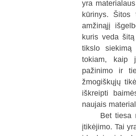
yra materialaus
kūrinys. Šitos 
amžinąjį išgelb
kuris veda šitą 
tikslo siekimą
tokiam, kaip j
pažinimo ir ti
žmogiškųjų tikė
iškreipti baim
naujais materia
Bet tiesa nie
įtikėjimo. Tai y