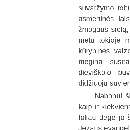
suvaržymo tobu
asmeninės lais
žmogaus sielą, 
metu tokioje m
kūrybinės vaizd
mėgina susita
dieviškojo buv
didžiuoju suvi
Nabonui šitie 
kaip ir kiekvie
toliau degė jo 
Jėzaus evange