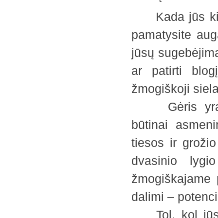
Kada jūs kilsit
pamatysite augan
jūsų sugebėjimą 
ar patirti blo
žmogiškoji siel
Gėris yra gyv
būtinai asmeni
tiesos ir grož
dvasinio lygio
žmogiškajame p
dalimi – potenci
Tol, kol jūs p