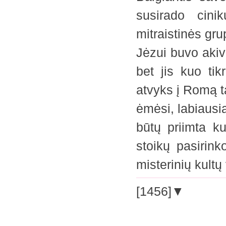
susirado cinik
mitraistinės gru
Jėzui buvo akiva
bet jis kuo tik
atvyks į Romą ta
ėmėsi, labiausia
būtų priimta ku
stoikų pasirink
misterinių kult
[1456]▼