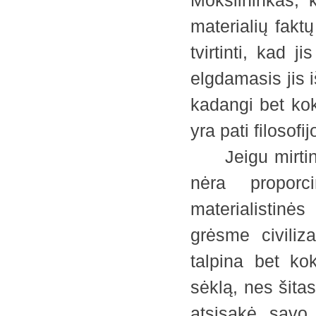
Mokslininkas, 
materialių faktų
tvirtinti, kad j
elgdamasis jis i
kadangi bet koks
yra pati filosofi
Jeigu mirtingo
nėra proporc
materialistinė
grėsme civiliza
talpina bet ko
sėklą, nes šitas
atsisakė savo