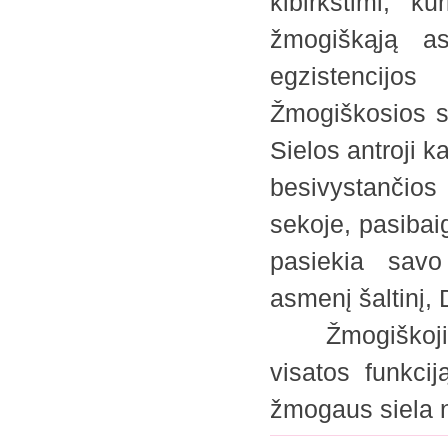
kibirkštimi, k
žmogiškąją as
egzistencijo
Žmogiškosios si
Sielos antroji k
besivystančio
sekoje, pasibaig
pasiekia savo 
asmenį šaltinį, 
Žmogiškoji gyv
visatos funkcij
žmogaus siela n