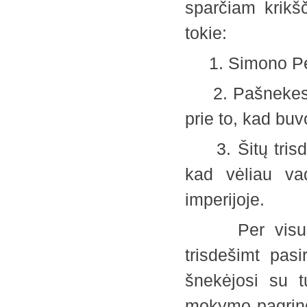
sparčiam krikšč
tokie:
1. Simono Petr
2. Pašnekesys 
prie to, kad bu
3. Šitų trisde
kad vėliau vad
imperijoje.
Per visus sa
trisdešimt pas
šnekėjosi su t
mokymo pagrind