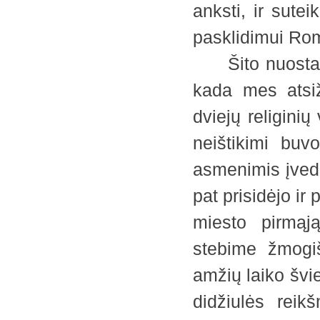
anksti, ir sute
pasklidimui Romo
Šito nuostabau
kada mes atsiž
dviejų religin
neištikimi buvo
asmenimis įveda
pat prisidėjo ir
miesto pirmąją
stebime žmogiš
amžių laiko švie
didžiulės rei