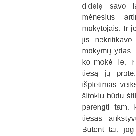
didelę savo la
mėnesius arti
mokytojais. Ir
jis nekritikav
mokymų ydas. Ki
ko mokė jie, ir
tiesą jų prote
išplėtimas veik
šitokiu būdu ši
parengti tam, 
tiesas anksty
Būtent tai, jo