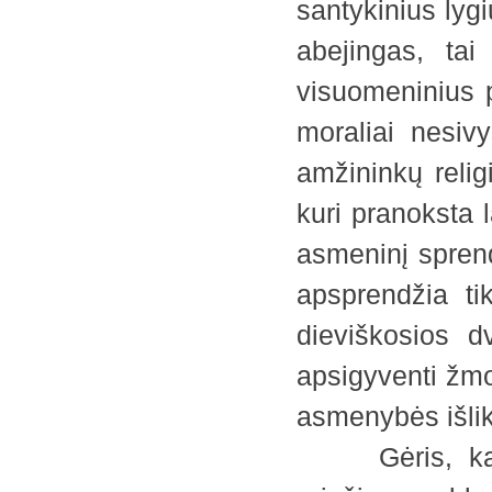
santykinius lygi
abejingas, tai
visuomeninius p
moraliai nesivy
amžininkų religi
kuri pranoksta l
asmeninį sprend
apsprendžia ti
dieviškosios d
apsigyventi žmo
asmenybės išli
Gėris, kaip i