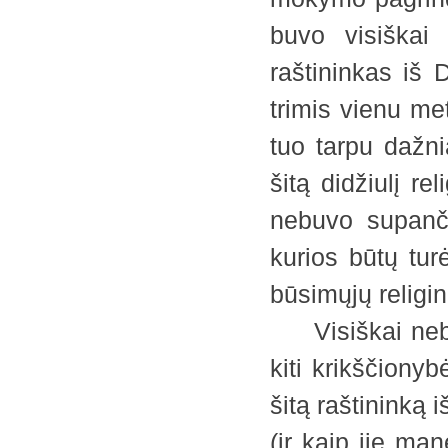
buvo visiškai 
raštininkas iš
trimis vienu me
tuo tarpu dažni
šitą didžiulį r
nebuvo supanči
kurios būtų tur
būsimųjų religin
Visiškai nebeto
kiti krikščiony
šitą raštininką i
(ir kaip jie ma