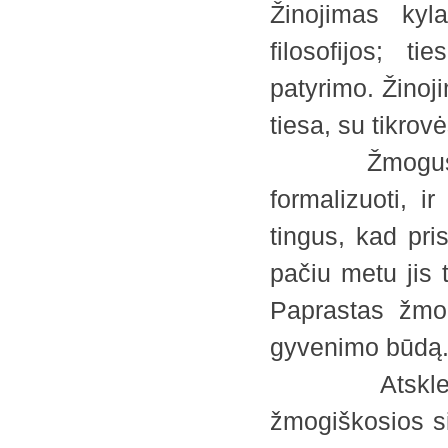
Žinojimas kyl
filosofijos; t
patyrimo. Žinoji
tiesa, su tikrov
Žmogus yra l
formalizuoti, ir
tingus, kad pri
pačiu metu jis 
Paprastas žmog
gyvenimo būdą
Atskleista t
žmogiškosios si