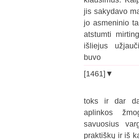
jis sakydavo ma
jo asmeninio ta
atstumti mirtin
išliejus užjau
buvo
[1461]▼
toks ir dar da
aplinkos žmo
savuosius var
praktiškų ir iš 