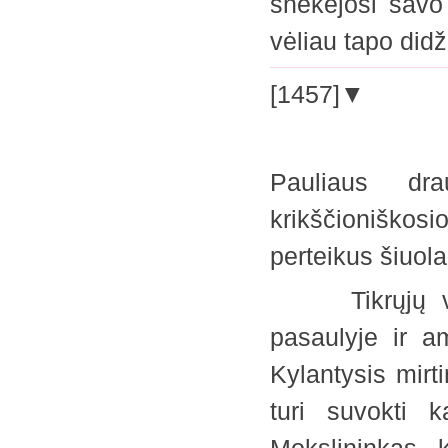
šnekėjosi savo
vėliau tapo di
[1457]▼
Pauliaus dr
krikščioniškos
perteikus šiuo
Tikrųjų verty
pasaulyje ir a
Kylantysis mirt
turi suvokti k