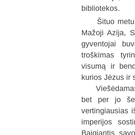
bibliotekos.
Šituo metu Ro
Mažoji Azija, Si
gyventojai buv
troškimas tyri
visumą ir bend
kurios Jėzus ir s
Viešėdamas R
bet per jo š
vertingiausias 
imperijos sost
Baigiantis sav