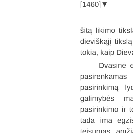
[1460]▼
šitą likimo tiks
dieviškąjį tiksl
tokia, kaip Di
Dvasinė evoli
pasirenkamas 
pasirinkimą ly
galimybės ma
pasirinkimo ir 
tada ima egzis
teisumas amži