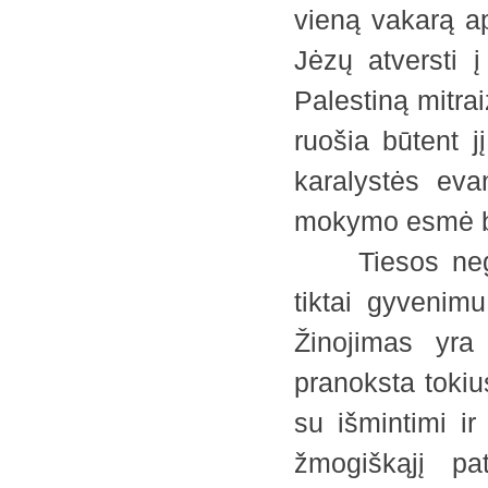
vieną vakarą a
Jėzų atversti į
Palestiną mitra
ruošia būtent jį
karalystės eva
mokymo esmė b
Tiesos negalim
tiktai gyvenim
Žinojimas yra
pranoksta tokius
su išmintimi i
žmogiškąjį pa