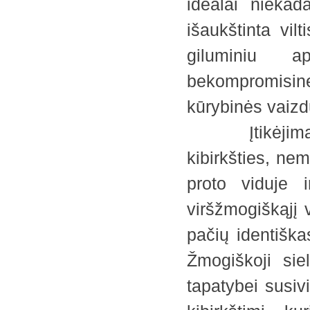
idealai niekad
išaukštinta vil
giluminiu ap
bekompromisine
kūrybinės vaizd
Įtikėjimas ve
kibirkšties, n
proto viduje i
viršžmogiškąjį 
pačių identiška
Žmogiškoji sie
tapatybei susiv