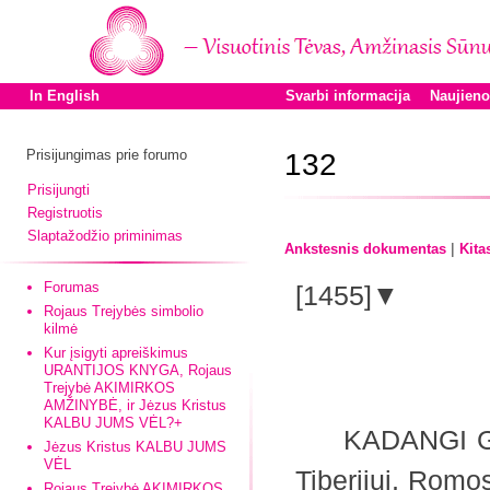
In English
Svarbi informacija
Naujien
Prisijungimas prie forumo
132
Prisijungti
Registruotis
Slaptažodžio priminimas
|
Ankstesnis dokumentas
Kita
Forumas
[1455]▼
Rojaus Trejybės simbolio
kilmė
Kur įsigyti apreiškimus
URANTIJOS KNYGA, Rojaus
Trejybė AKIMIRKOS
AMŽINYBĖ, ir Jėzus Kristus
KALBU JUMS VĖL?+
KADANGI Gonod
Jėzus Kristus KALBU JUMS
VĖL
Tiberijui, Romo
Rojaus Trejybė AKIMIRKOS