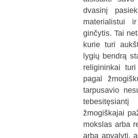
dvasinį pasiek
materialistui 
ginčytis. Tai n
kurie turi aukš
lygių bendrą st
religininkai tu
pagal žmogišku
tarpusavio nes
tebesitęsiant
žmogiškajai pa
mokslas arba rel
arba apvalyti, a