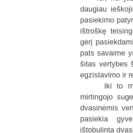
daugiau ieškoj
pasiekimo patyri
ištroškę teisin
gėrį pasiekdami
pats savaime y
šitas vertybes ši
egzistavimo ir 
Iki to meto,
mirtingojo suge
dvasinėmis ver
pasiekia gyv
ištobulinta dvas