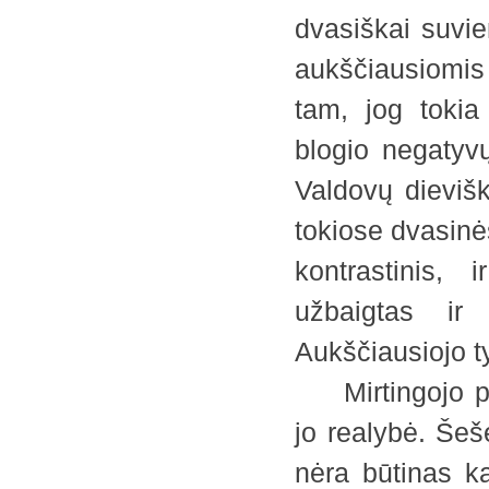
dvasiškai suvie
aukščiausiomi
tam, jog tokia
blogio negatyv
Valdovų dievišk
tokiose dvasinė
kontrastinis, 
užbaigtas ir 
Aukščiausiojo t
Mirtingojo pas
jo realybė. Šešė
nėra būtinas k