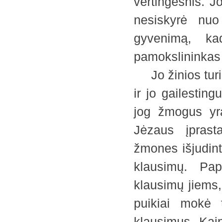
vertingesnis. J
nesiskyrė nuo
gyvenimą, ka
pamokslininkas
Jo žinios turi
ir jo gailestin
jog žmogus yra
Jėzaus įpras
žmones išjudinti
klausimų. Pap
klausimų jiems,
puikiai mokė 
klausimus. Kaip