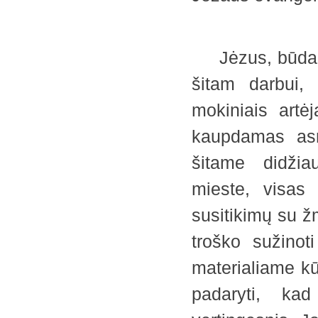
4
Jėzus, būdamas
šitam darbui, 
mokiniais artėj
kaupdamas asm
šitame didžia
mieste, visas 
susitikimų su ž
troško sužinot
materialiame kūn
padaryti, kad