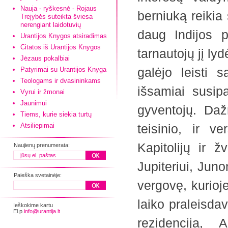
Nauja - ryškesnė - Rojaus
berniuką reikia
Trejybės suteikta šviesa
nerengiant laidotuvių
daug Indijos p
Urantijos Knygos atsiradimas
Citatos iš Urantijos Knygos
tarnautojų jį ly
Jėzaus pokalbiai
galėjo leisti 
Patyrimai su Urantijos Knyga
Teologams ir dvasininkams
išsamiai susipa
Vyrui ir žmonai
Jaunimui
gyventojų. Dažn
Tiems, kurie siekia turtų
Atsiliepimai
teisinio, ir v
Kapitolijų ir 
Naujienų prenumerata:
Jupiteriui, Jun
Paieška svetainėje:
vergovę, kurioj
laiko praleisda
Ieškokime kartu
El.p.
info@urantija.lt
rezidencija, 