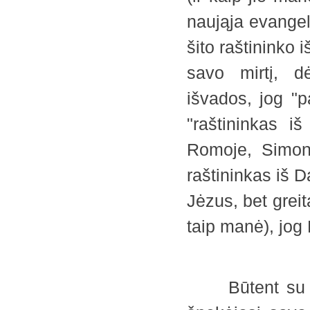
naująja evangel
šito raštininko 
savo mirtį, d
išvados, jog "p
"raštininkas 
Romoje, Simona
raštininkas iš 
Jėzus, bet greit
taip manė), jo
Būtent su Ang