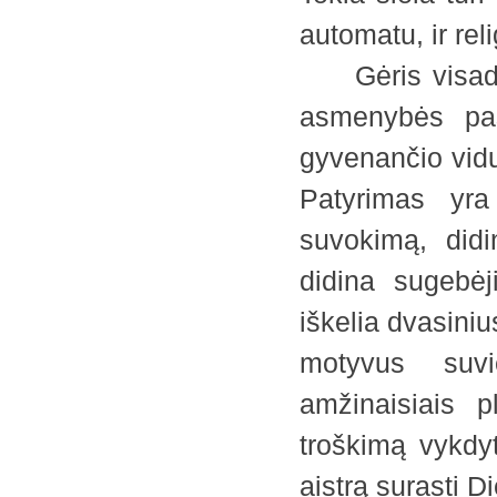
automatu, ir rel
Gėris visada a
asmenybės pas
gyvenančio vidu
Patyrimas yra
suvokimą, didi
didina sugebėj
iškelia dvasini
motyvus suvi
amžinaisiais p
troškimą vykdy
aistrą surasti D