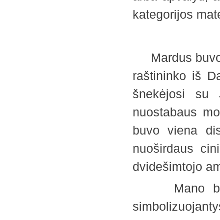
kategorijos mat
Mardus buvo pr
raštininko iš D
šnekėjosi su 
nuostabaus mo
buvo viena dis
nuoširdaus cini
dvidešimtojo a
Mano broli, g
simbolizuojan