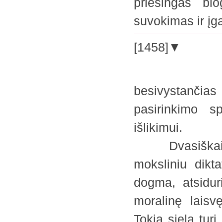
priešingas blo
suvokimas ir 
[1458]▼
besivystančia
pasirinkimo s
išlikimui.
Dvasiškai akl
moksliniu dikt
dogma, atsidur
moralinę laisv
Tokia siela turi