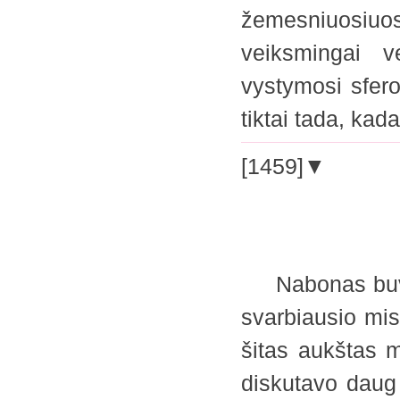
žemesniuosiuose
veiksmingai v
vystymosi sfer
tiktai tada, ka
[1459]▼
Nabonas buvo G
svarbiausio mis
šitas aukštas 
diskutavo daug 