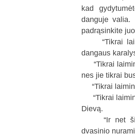
kad gydytumėt
danguje valia.
padrąsinkite ju
“Tikrai laimin
dangaus karalys
“Tikrai laimingi
nes jie tikrai bu
“Tikrai laiming
“Tikrai laimingi
Dievą.
“Ir net šitai
dvasinio nurami