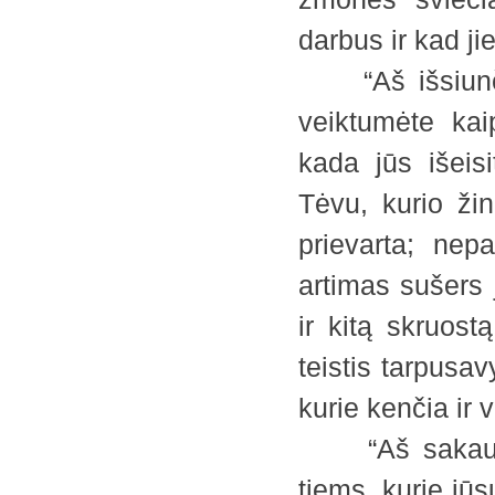
darbus ir kad ji
“Aš išsiunčiu
veiktumėte kai
kada jūs išeisi
Tėvu, kurio žin
prievarta; nep
artimas sušers 
ir kitą skruost
teistis tarpusav
kurie kenčia ir 
“Aš sakau jum
tiems, kurie jūs