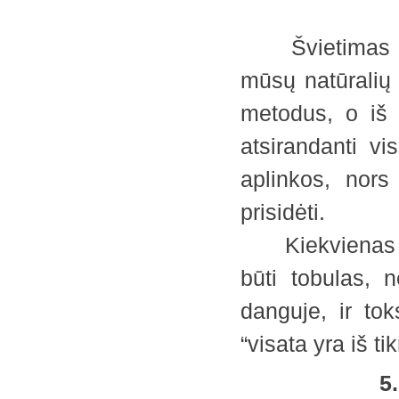
Švietimas turė
mūsų natūralių 
metodus, o iš 
atsirandanti v
aplinkos, nors
prisidėti.
Kiekvienas mir
būti tobulas, 
danguje, ir to
“visata yra iš t
5. 