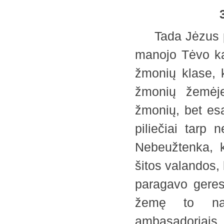
3.
Tada Jėzus pr
manojo Tėvo kar
žmonių klase, k
žmonių žemėj
žmonių, bet esa
piliečiai tarp 
Nebeužtenka, k
šitos valandos, 
paragavo geres
žemę to nau
ambasadoriais. 