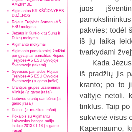
AMŽINYBĖ
juos įšventi
Algimantas KRIKŠČIONYBĖS
DUŽENOS
pamokslininkus.
Rojaus Trejybės Asmenų-AŠ
ESU mokymai
pakvies; todėl š
Jėzaus ir Kūrėjo kitų Sūnų ir
Dukrų mokymai
iš jų laiką lei
Algimanto mokymai
tvarkydami žvej
Algimanto pamokomieji žodžiai
per gyvąsias pamaldas Rojaus
Trejybės-AŠ ESU Gyvojoje
Kada Jėzus ėjo
Šventovėje (tekstai)
Gyvosios pamaldos Rojaus
iš pradžių jis 
Trejybės-AŠ ESU Gyvojoje
Šventovėje (♫ garso įrašai)
kranto; po to 
Urantijos grupės užsiėmimai
Vilniuje (♫ garso įrašai)
valtyje netoli,
Lietuvos urantų sambūriai (♫
garso įrašai)
tinklus. Taip po
Dainos (♫ muzikos įrašai)
sukvietė visus d
Pokalbis su Algimantu
Laisvosios bangos radijo
laidoje 2013 01 18 (♫ garso
Kapernaumo, ku
įrašai)