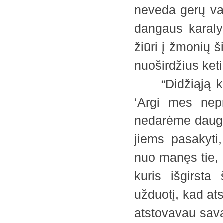
neveda gerų vais
dangaus karaly
žiūri į žmonių š
nuoširdžius ket
“Didžiąją kar
‘Argi mes nep
nedarėme daugel
jiems pasakyti
nuo manęs tie, 
kuris išgirsta
užduotį, kad at
atstovavau savaj