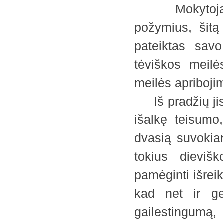
Mokytojas, 
požymius, šitą
pateiktas savo
tėviškos meilė
meilės apriboj
Iš pradžių jis 
išalkę teisumo,
dvasią suvokian
tokius dieviš
pamėginti išreik
kad net ir ge
gailestingumą, 