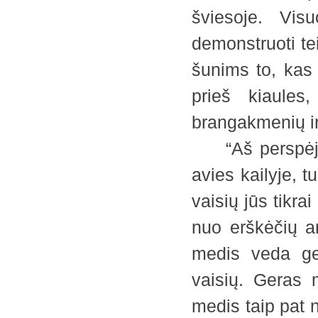
šviesoje. Vis
demonstruoti te
šunims to, kas 
prieš kiaules
brangakmenių ir
“Aš perspėju j
avies kailyje, t
vaisių jūs tikr
nuo erškėčių a
medis veda ge
vaisių. Geras 
medis taip pat n