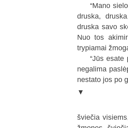
“Mano sielos b
druska, druska,
druska savo sk
Nuo tos akimirk
trypiamai žmog
“Jūs esate pas
negalima paslėp
nestato jos po g
▼
šviečia visiems
žmones šviečia