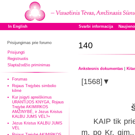
In English
Svarbi informacija
Naujien
Prisijungimas prie forumo
140
Prisijungti
Registruotis
Slaptažodžio priminimas
|
Ankstesnis dokumentas
Kita
Forumas
[1568]▼
Rojaus Trejybės simbolio
kilmė
Kur įsigyti apreiškimus
URANTIJOS KNYGA, Rojaus
Trejybė AKIMIRKOS
AMŽINYBĖ, ir Jėzus Kristus
KALBU JUMS VĖL?+
KAIP tik prieš
Jėzus Kristus KALBU JUMS
VĖL
m. po Kr. gim.
Rojaus Trejybė AKIMIRKOS