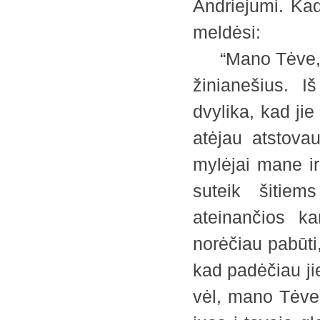
Andriejumi. Kad
meldėsi:
“Mano Tėve, aš
žinianešius. 
dvylika, kad ji
atėjau atstovau
mylėjai mane i
suteik šitie
ateinančios ka
norėčiau pabūti,
kad padėčiau ji
vėl, mano Tėve,