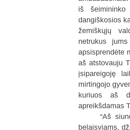
iš šeimininko
dangiškosios ka
žemiškųjų val
netrukus jums 
apsisprendėte m
aš atstovauju T
įsipareigoję l
mirtingojo gyve
kuriuos aš d
apreikšdamas Tė
“Aš siunčiu 
belaisviams, dž