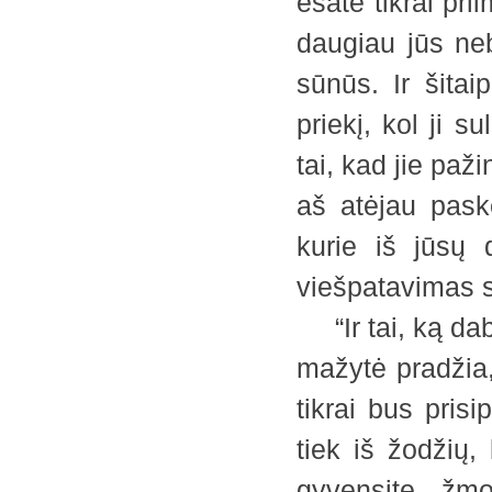
esate tikrai pri
daugiau jūs ne
sūnūs. Ir šitai
priekį, kol ji 
tai, kad jie paži
aš atėjau paske
kurie iš jūsų 
viešpatavimas s
“Ir tai, ką dab
mažytė pradžia,
tikrai bus pris
tiek iš žodžių,
gyvensite, žm