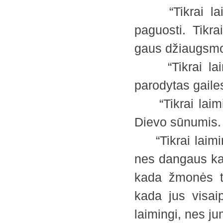
“Tikrai laimin
paguosti. Tikrai
gaus džiaugsmo
“Tikrai laimin
parodytas gaile
“Tikrai laiming
Dievo sūnumis.
“Tikrai laiming
nes dangaus kara
kada žmonės tik
kada jus visai
laimingi, nes ju