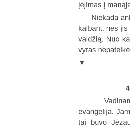
įėjimas į manąj
Niekada anksči
kalbant, nes jis
valdžią. Nuo ka
vyras nepateik
▼
4.
Vadinamasis
evangelija. Ja
tai buvo Jėzau