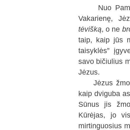
Nuo Pamokslo
Vakarienę, Jė
tėvišką
, o ne
br
taip, kaip jūs 
taisyklės” įgyv
savo bičiulius m
Jėzus.
Jėzus žmoniją
kaip dviguba as
Sūnus jis žmo
Kūrėjas, jo v
mirtinguosius my