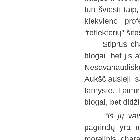
turi šviesti tai
kiekvieno pro
“reflektorių” ši
Stiprus charak
blogai, bet jis 
Nesavanaudišk
Aukščiausieji s
tarnyste. Laim
blogai, bet did
“Iš jų vaisi
pagrindų yra n
moralinis chara