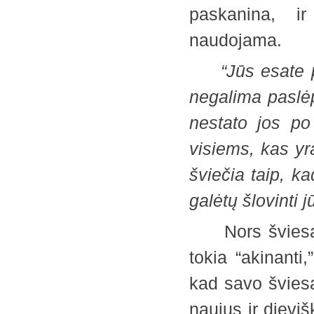
paskanina, i
naudojama.
“Jūs esate pas
negalima paslėp
nestato jos po 
visiems, kas y
šviečia taip, k
galėtų šlovinti 
Nors šviesa ir 
tokia “akinanti
kad savo šviesą
naujus ir dievi