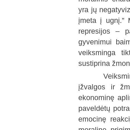
yra jų negatyvi
įmeta į ugnį.” 
represijos – p
gyvenimui baim
veiksminga tik
sustiprina žmo
Veiksmingą g
įžvalgos ir ž
ekonominę apli
paveldėtų potra
emocinę reakcij
moralinę prigim