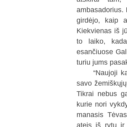
ambasadorius. K
girdėjo, kaip 
Kiekvienas iš j
to laiko, kad
esančiuose Gali
turiu jums pasa
“Naujoji kara
savo žemiškųjų
Tikrai nebus g
kurie nori vykd
manasis Tėvas
ateis iš rytų 