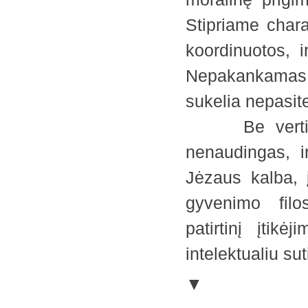
Stipriame chara
koordinuotos, 
Nepakankamas 
sukelia nepasi
Be vertingo 
nenaudingas, i
Jėzaus kalba, 
gyvenimo filos
patirtinį įtikė
intelektualiu su
▼