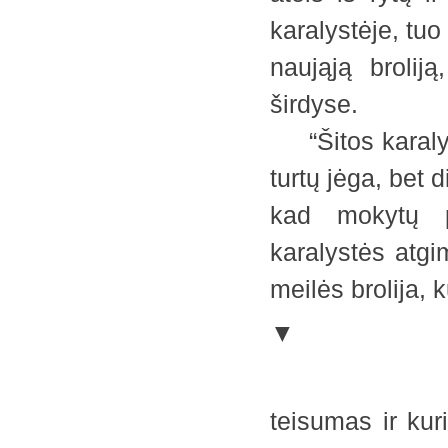
karalystėje, tuo
naująją brolij
širdyse.
“Šitos karalys
turtų jėga, bet 
kad mokytų pr
karalystės atgi
meilės brolija,
▼
teisumas ir ku