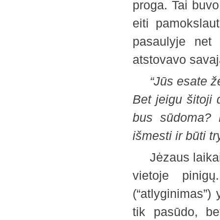
proga. Tai buvo
eiti pamokslaut
pasaulyje net i
atstovavo sa
“Jūs esate žemė
Bet jeigu šitoji
bus sūdoma? Nu
išmesti ir būti 
Jėzaus laikais 
vietoje pinig
(“atlyginimas”) 
tik pasūdo, be