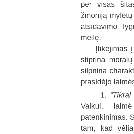
per visas šita
žmoniją mylėtų 
atsidavimo lyg
meilę.
Įtikėjimas į š
stiprina moralų
silpnina charak
prasidėjo lai
1.
“Tikra
Vaikui, laim
patenkinimas. S
tam, kad vėlia