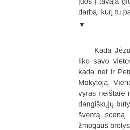
juos į tavąją gl
darbą, kurį tu 
▼
Kada Jėzus ba
liko savo viet
kada net ir Pet
Mokytoją. Vien
vyras neištarė 
dangiškųjų būty
šventą sceną –
žmogaus brolys