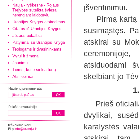
Nauja - ryškesnė - Rojaus
įšventinimui.
Trejybės suteikta šviesa
nerengiant laidotuvių
Pirmą kartą vis
Urantijos Knygos atsiradimas
susimąstęs. Pag
Citatos iš Urantijos Knygos
Jėzaus pokalbiai
atskirai su Mok
Patyrimai su Urantijos Knyga
Teologams ir dvasininkams
ceremonijoje,
Vyrui ir žmonai
Jaunimui
atsiduodami š
Tiems, kurie siekia turtų
skelbiant jo T
Atsiliepimai
1. 
Naujienų prenumerata:
Prieš oficiali
Paieška svetainėje:
dvylikai, susėd
karalystės val
Ieškokime kartu
El.p.
info@urantija.lt
atskirai tam,