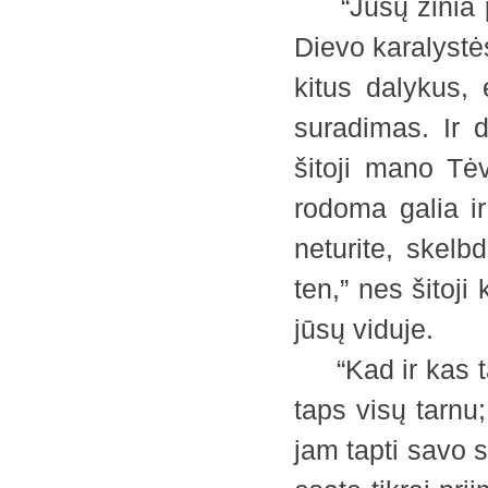
“Jūsų žinia pas
Dievo karalystės
kitus dalykus, 
suradimas. Ir 
šitoji mano Tėv
rodoma galia i
neturite, skelbd
ten,” nes šitoji
jūsų viduje.
“Kad ir kas tap
taps visų tarnu;
jam tapti savo s