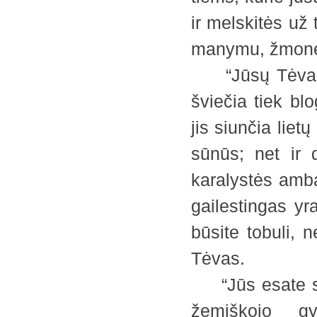
ir melskitės už 
manymu, žmonėms
“Jūsų Tėvas da
šviečia tiek bl
jis siunčia liet
sūnūs; net ir
karalystės ambas
gailestingas yr
būsite tobuli, 
Tėvas.
“Jūs esate siu
žemiškojo gy