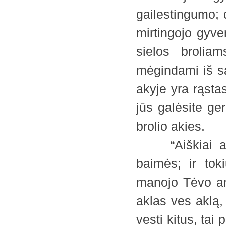
gailestingumo; 
mirtingojo gyv
sielos brolia
mėgindami iš sav
akyje yra rąsta
jūs galėsite ger
brolio akies.
“Aiškiai atsk
baimės; ir tok
manojo Tėvo am
aklas ves aklą, 
vesti kitus, tai