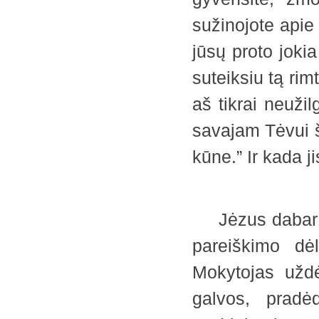
sužinojote apie 
jūsų proto joki
suteiksiu tą ri
aš tikrai neužil
savajam Tėvui 
kūne.” Ir kada j
Jėzus dabar nur
pareiškimo dėl
Mokytojas uždė
galvos, pradė