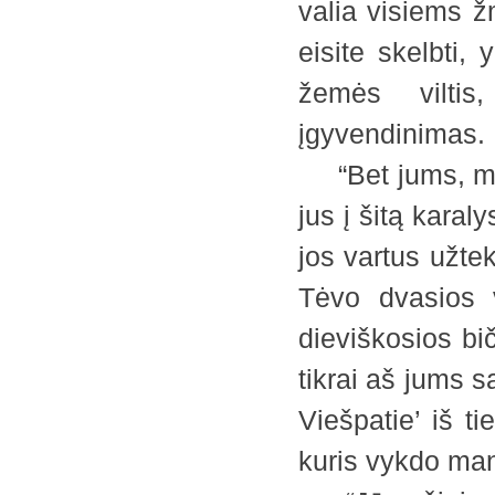
valia visiems žm
eisite skelbti,
žemės viltis
įgyvendinimas.
“Bet jums, mano
jus į šitą karal
jos vartus užtek
Tėvo dvasios v
dieviškosios bi
tikrai aš jums s
Viešpatie’ iš ti
kuris vykdo man