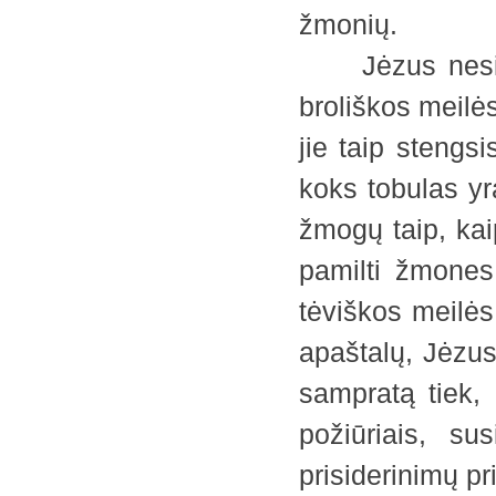
žmonių.
Jėzus nesitik
broliškos meilės 
jie taip stengsi
koks tobulas yr
žmogų taip, kaip
pamilti žmones
tėviškos meilės
apaštalų, Jėzus
sampratą tiek, 
požiūriais, su
prisiderinimų p