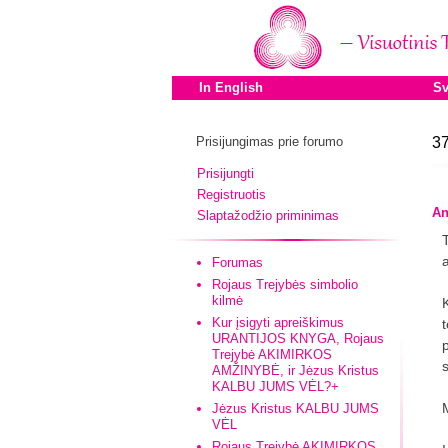
In English
Sv
Prisijungimas prie forumo
37
Prisijungti
Registruotis
An
Slaptažodžio priminimas
Forumas
Rojaus Trejybės simbolio
kilmė
Kur įsigyti apreiškimus
URANTIJOS KNYGA, Rojaus
Trejybė AKIMIRKOS
AMŽINYBĖ, ir Jėzus Kristus
KALBU JUMS VĖL?+
Jėzus Kristus KALBU JUMS
VĖL
Rojaus Trejybė AKIMIRKOS