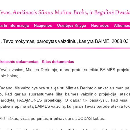
arbi informacija
Naujienos
Urantijos Knyga
Nuorodos
Albumas
. Tėvo mokymas, parodytas vaizdiniu, kas yra BAIMĖ, 2008 03
|
kstesnis dokumentas
Kitas dokumentas
Tėvo dvasios, Minties Derintojo, mano protui suteikta BAIMĖS projekci
apie baimę.
Kadangi šis vaizdinys yra susijęs su Minties Derintojo anksčiau man p
to, kad geriau suprastumėte šitą baimės vaizdinio projekciją, atsi
parodytą PASĄMONĖS projekciją. O dabar tik pasakysiu, kad vis
spalva ir apima šitą BAIMĖS vaizdinį, kurį man Tėvas parodė atskira toki
Milžiniškas, visas perpintas, ir pilnaviduris JUODAS kubas.