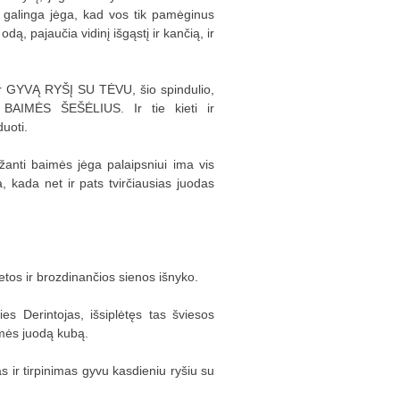
ai galinga jėga, kad vos tik pamėginus
ą, pajaučia vidinį išgąstį ir kančią, ir
per GYVĄ RYŠĮ SU TĖVU, šio spindulio,
i BAIMĖS ŠEŠĖLIUS. Ir tie kieti ir
duoti.
ržanti baimės jėga palaipsniui ima vis
rka, kada net ir pats tvirčiausias juodas
ietos ir brozdinančios sienos išnyko.
s Derintojas, išsiplėtęs tas šviesos
imės juodą kubą.
 ir tirpinimas gyvu kasdieniu ryšiu su