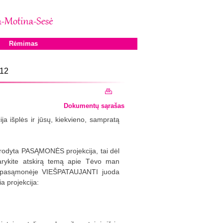
Rėmimas
 12
Dokumentų sąrašas
ja išplės ir jūsų, kiekvieno, sampratą
arodyta PASĄMONĖS projekcija, tai dėl
darykite atskirą temą apie Tėvo man
a pasąmonėje VIEŠPATAUJANTI juoda
a projekcija: