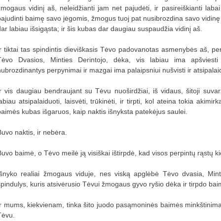
žmogaus vidinį aš, neleidžianti jam net pajudėti, ir pasireiškianti lab
pajudinti baimę savo jėgomis, žmogus tuoj pat nusibrozdina savo vidinę od
dar labiau išsigąsta; ir šis kubas dar daugiau suspaudžia vidinį aš.
Ir tiktai tas spindintis dieviškasis Tėvo padovanotas asmenybės aš, 
Tėvo Dvasios, Minties Derintojo, dėka, vis labiau ima apšviest
nubrozdinantys perpynimai ir mazgai ima palaipsniui nušvisti ir atsipalai
Ir vis daugiau bendraujant su Tėvu nuoširdžiai, iš vidaus, šitoji suva
abiau atsipalaiduoti, laisvėti, trūkinėti, ir tirpti, kol ateina tokia akimi
baimės kubas išgaruos, kaip naktis išnyksta patekėjus saulei.
Buvo naktis, ir nebėra.
Buvo baimė, o Tėvo meilė ją visiškai ištirpdė, kad visos perpintų rąstų k
Išnyko realiai žmogaus viduje, nes viską apglėbė Tėvo dvasia, Mintie
spindulys, kuris atsivėrusio Tėvui žmogaus gyvo ryšio dėka ir tirpdo ba
Ir mums, kiekvienam, tinka šito juodo pasąmoninės baimės minkštinimas
Tėvu.