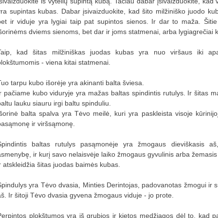
sivaizduokite iš vytelių supintą kubą. Tačiau dabar įsivaizduokite, kad vi
yra supintas kubas. Dabar įsivaizduokite, kad šito milžiniško juodo kub
bet ir viduje yra lygiai taip pat supintos sienos. Ir dar to maža. Šitie 
išorinėms dviems sienoms, bet dar ir joms statmenai, arba lygiagrečiai
Taip, kad šitas milžiniškas juodas kubas yra nuo viršaus iki apa
plokštumomis - viena kitai statmenai.
Tuo tarpu kubo išorėje yra akinanti balta šviesa.
Ir pačiame kubo viduryje yra mažas baltas spindintis rutulys. Ir šitas ma
altu lauku siauru irgi baltu spinduliu.
Išorinė balta spalva yra Tėvo meilė, kuri yra paskleista visoje kūrini
pasąmonę ir viršsąmonę.
Spindintis baltas rutulys pasąmonėje yra žmogaus dieviškasis a
asmenybę, ir kurį savo nelaisvėje laiko žmogaus gyvulinis arba žemasi
ir atskleidžia šitas juodas baimės kubas.
Spindulys yra Tėvo dvasia, Minties Derintojas, padovanotas žmogui ir s
aš. Ir šitoji Tėvo dvasia gyvena žmogaus viduje - jo prote.
Perpintos plokštumos yra iš grubios ir kietos medžiagos dėl to, kad pa