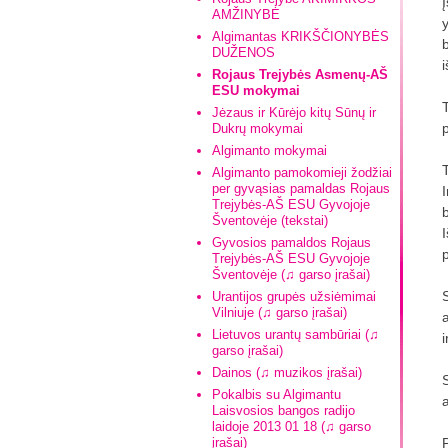
Į
AMŽINYBĖ
Algimantas KRIKŠČIONYBĖS
DUŽENOS
Rojaus Trejybės Asmenų-AŠ
ESU mokymai
Jėzaus ir Kūrėjo kitų Sūnų ir
Dukrų mokymai
Algimanto mokymai
Algimanto pamokomieji žodžiai
per gyvąsias pamaldas Rojaus
Trejybės-AŠ ESU Gyvojoje
b
Šventovėje (tekstai)
Gyvosios pamaldos Rojaus
Trejybės-AŠ ESU Gyvojoje
Šventovėje (♫ garso įrašai)
Urantijos grupės užsiėmimai
Vilniuje (♫ garso įrašai)
Lietuvos urantų sambūriai (♫
garso įrašai)
Dainos (♫ muzikos įrašai)
Pokalbis su Algimantu
Laisvosios bangos radijo
laidoje 2013 01 18 (♫ garso
įrašai)