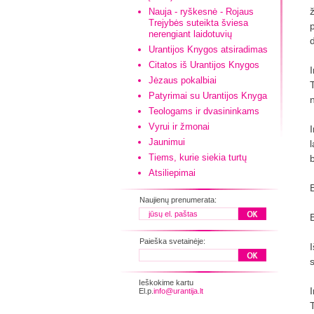
Nauja - ryškesnė - Rojaus
Trejybės suteikta šviesa
nerengiant laidotuvių
Urantijos Knygos atsiradimas
Citatos iš Urantijos Knygos
Jėzaus pokalbiai
Patyrimai su Urantijos Knyga
Teologams ir dvasininkams
Vyrui ir žmonai
Jaunimui
l
Tiems, kurie siekia turtų
Atsiliepimai
Naujienų prenumerata:
Paieška svetainėje:
Ieškokime kartu
El.p.
info@urantija.lt