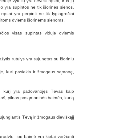
etoje vytelių yra beveik rąstai, ir iš jų
o yra supintos ne tik išorinės sienos,
rąstai yra perpinti ne tik lygiagrečiai
 kitoms dviems išorinėms sienoms.
čios visas supintas viduje dviemis
žytis rutulys yra sujungtas su išoriniu
joje, kuri pasiekia ir žmogaus sąmonę,
š, kurį yra padovanojęs Tėvas kaip
s aš, pilnas pasąmoninės baimės, kurią
ujungiantis Tėvą ir žmogaus dieviškąjį
rodytų, jog baimė yra kietai veržianti