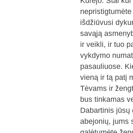
Kūrėjo. Štai kur
nepristigtumėt
išdžiūvusi dyku
savąją asmenybę
ir veikli, ir tu
vykdymo numatyt
pasauliuose. Kie
vieną ir tą patį
Tėvams ir žengti
bus tinkamas ve
Dabartinis jūsų
abejonių, jums s
galėtumėte žengt