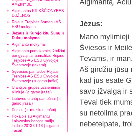
Algimantą. Ačiū
AMŽINYBĖ
Algimantas KRIKŠČIONYBĖS
DUŽENOS
Jėzus:
Rojaus Trejybės Asmenų-AŠ
ESU mokymai
Jėzaus ir Kūrėjo kitų Sūnų ir
Mano mylimieji 
Dukrų mokymai
Algimanto mokymai
Šviesos ir Meil
Algimanto pamokomieji žodžiai
per gyvąsias pamaldas Rojaus
Tėvams, ir man
Trejybės-AŠ ESU Gyvojoje
Šventovėje (tekstai)
Aš girdžiu jūsų 
Gyvosios pamaldos Rojaus
Trejybės-AŠ ESU Gyvojoje
kad jūs esate G
Šventovėje (♫ garso įrašai)
Urantijos grupės užsiėmimai
savo įžvalgą ir
Vilniuje (♫ garso įrašai)
Lietuvos urantų sambūriai (♫
Tėvai tiek mums,
garso įrašai)
Dainos (♫ muzikos įrašai)
su netolima prae
Pokalbis su Algimantu
Laisvosios bangos radijo
nebetelpate, tro
laidoje 2013 01 18 (♫ garso
įrašai)