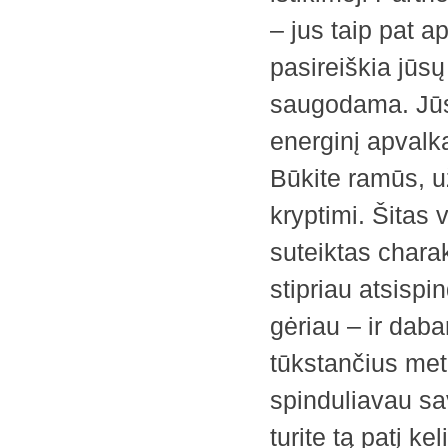
– jus taip pat 
pasireiškia jūsų
saugodama. Jūs 
energinį apvalka
Būkite ramūs, u
kryptimi. Šitas 
suteiktas charak
stipriau atsisp
gėriau – ir daba
tūkstančius met
spinduliavau sa
turite tą patį k