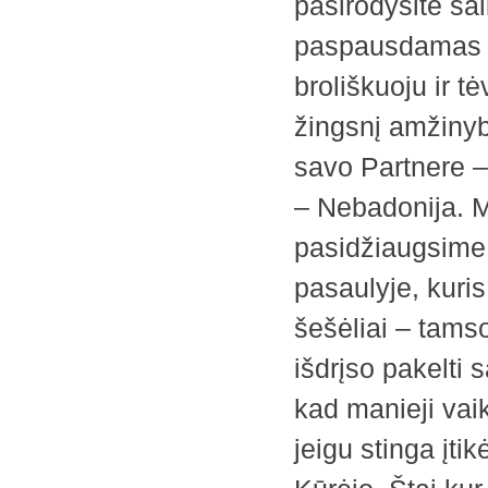
pasirodysite šal
paspausdamas j
broliškuoju ir t
žingsnį amžinyb
savo Partnere –
– Nebadonija. M
pasidžiaugsime 
pasaulyje, kuri
šešėliai – tams
išdrįso pakelti s
kad manieji vaik
jeigu stinga įti