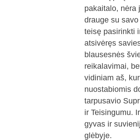
pakaitalo, nėra
drauge su savo v
teisę pasirinkti
atsivėręs savi
blausesnės švie
reikalavimai, b
vidiniam aš, ku
nuostabiomis d
tarpusavio Supr
ir Teisingumu. I
gyvas ir suvien
glėbyje.