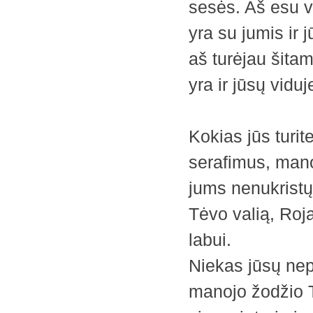
sesės. Aš esu v
yra su jumis ir 
aš turėjau šita
yra ir jūsų viduj
Kokias jūs turi
serafimus, mano
jums nenukristų
Tėvo valią, Roj
labui.
Niekas jūsų nepa
manojo žodžio Ti