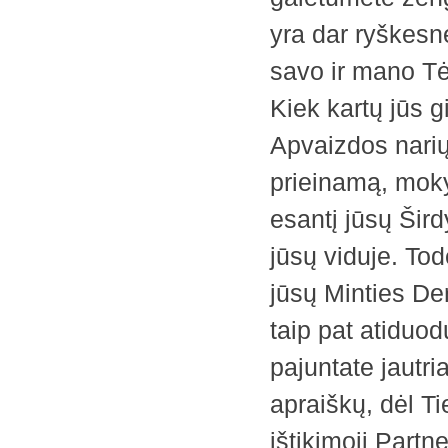
yra dar ryškesn
savo ir mano Tėv
Kiek kartų jūs 
Apvaizdos narių 
prieinamą, moky
esantį jūsų Šird
jūsų viduje. Tod
jūsų Minties De
taip pat atiduod
pajuntate jautr
apraiškų, dėl T
ištikimoji Part