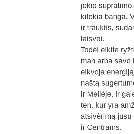
jokio supratimo,
kitokia banga. 
ir trauktis, sud
laisvei.
Todėl eikite ryž
man arba savo 
eikvoja energij
naštą sugertume
ir Meilėje, ir g
ten, kur yra am
atsivėrimą jūsų
ir Centrams.