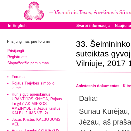
In English
Svarbi informacija
Naujien
Prisijungimas prie forumo
33. Šeiminink
Prisijungti
suteiktas gyvo
Registruotis
Vilniuje, 2017 
Slaptažodžio priminimas
Forumas
Rojaus Trejybės simbolio
|
Ankstesnis dokumentas
Kita
kilmė
Kur įsigyti apreiškimus
Dalia:
URANTIJOS KNYGA, Rojaus
Trejybė AKIMIRKOS
AMŽINYBĖ, ir Jėzus Kristus
Sūnau Kūrėjau,
KALBU JUMS VĖL?+
Jėzus Kristus KALBU JUMS
Jėzau, aš praš
VĖL
Rojaus Trejybė AKIMIRKOS