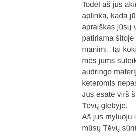
Todėl aš jus aki
aplinka, kada j
apraiškas jūsų 
patiriama šitoje
manimi. Tai kok
mes jums suteik
audringo materi
keteromis nepasi
Jūs esate virš š
Tėvų glėbyje.
Aš jus myluoju i
mūsų Tėvų sūnūs 