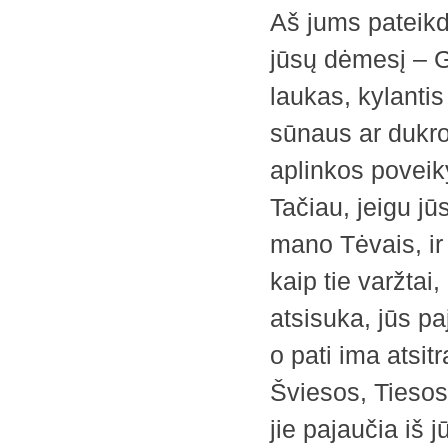
Aš jums pateikd
jūsų dėmesį – Gy
laukas, kylantis
sūnaus ar dukro
aplinkos poveikyj
Tačiau, jeigu jū
mano Tėvais, ir 
kaip tie varžtai,
atsisuka, jūs pa
o pati ima atsitr
Šviesos, Tiesos,
jie pajaučia iš 