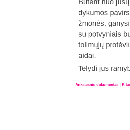
Būtent nuo jūs
dykumos pavirs
žmonės, ganysis
su potvyniais bu
tolimųjų protėvi
aidai.
Telydi jus ramy
|
Ankstesnis dokumentas
Kita