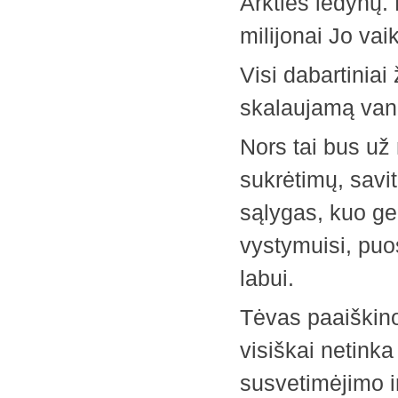
Arkties ledynų. 
milijonai Jo vai
Visi dabartinia
skalaujamą van
Nors tai bus už 
sukrėtimų, savi
sąlygas, kuo ger
vystymuisi, puos
labui.
Tėvas paaiškino
visiškai netin
susvetimėjimo i