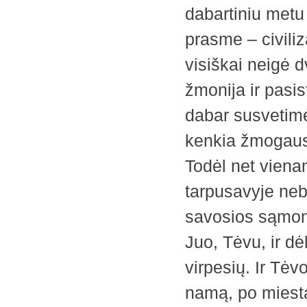
dabartiniu metu 
prasme – civiliz
visiškai neigė 
žmonija ir ­pasi
dabar susvetim
kenkia žmogaus 
Todėl net vien
tarpusavyje nebe
savosios sąmon
Juo, Tėvu, ir dė
virpesių. Ir Tėv
namą, po miestą