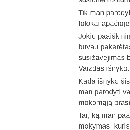
Tik man parodyto
tolokai apačioj
Jokio paaiškini
buvau pakerėta
susižavėjimas b
Vaizdas išnyko.
Kada išnyko šis
man parodyti vai
mokomąją pras
Tai, ką man paa
mokymas, kuris i