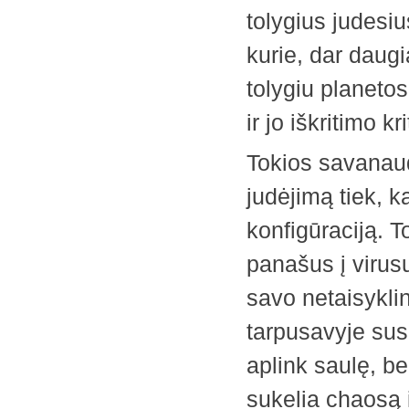
tolygius judesiu
kurie, dar daugi
tolygiu planeto
ir jo iškritimo k
Tokios savanaud
judėjimą tiek, k
konfigūraciją. 
panašus į virusų
savo netaisykli
tarpusavyje susi
aplink saulę, b
sukelia chaosą i