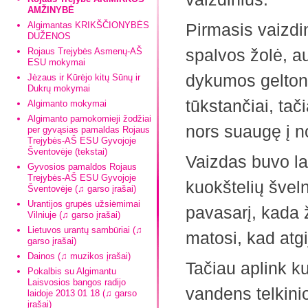
AMŽINYBĖ
Algimantas KRIKŠČIONYBĖS
Pirmasis vaizdin
DUŽENOS
spalvos žolė, au
Rojaus Trejybės Asmenų-AŠ
ESU mokymai
dykumos geltoni
Jėzaus ir Kūrėjo kitų Sūnų ir
Dukrų mokymai
tūkstančiai, tač
Algimanto mokymai
Algimanto pamokomieji žodžiai
nors suaugę į no
per gyvąsias pamaldas Rojaus
Trejybės-AŠ ESU Gyvojoje
Šventovėje (tekstai)
Vaizdas buvo la
Gyvosios pamaldos Rojaus
Trejybės-AŠ ESU Gyvojoje
kuokštelių švel
Šventovėje (♫ garso įrašai)
Urantijos grupės užsiėmimai
pavasarį, kada ž
Vilniuje (♫ garso įrašai)
Lietuvos urantų sambūriai (♫
matosi, kad atg
garso įrašai)
Dainos (♫ muzikos įrašai)
Tačiau aplink ku
Pokalbis su Algimantu
Laisvosios bangos radijo
vandens telkinio
laidoje 2013 01 18 (♫ garso
įrašai)