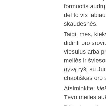
formuotis audrų,
dėl to vis labia
skaudesnės.
Taigi, mes, kie
didinti oro srov
viesulus arba p
meilės ir švies
gyvą
ryšį su Juo
chaotiškas oro 
Atsiminkite:
kie
Tėvo meilės auk