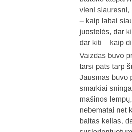
vieni siauresni, 
– kaip labai sia
juostelės, dar ki
dar kiti – kaip di
Vaizdas buvo pr
tarsi pats tarp 
Jausmas buvo pa
smarkiai sninga
mašinos lempų, 
nebematai net ke
baltas kelias, d
susiorientuotum,