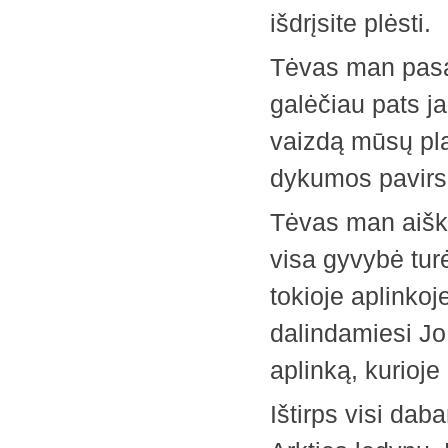
išdrįsite plėsti.
Tėvas man pasa
galėčiau pats j
vaizdą mūsų pla
dykumos pavirs 
Tėvas man aiški
visa gyvybė turė
tokioje aplinko
dalindamiesi Jo 
aplinką, kurioj
Ištirps visi dab