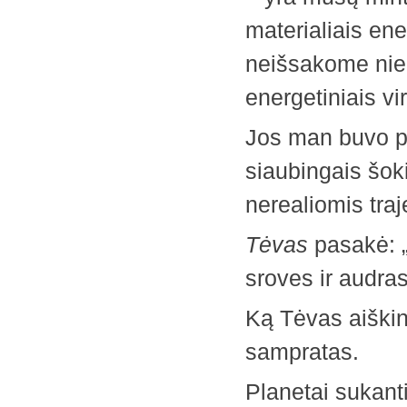
materialiais ener
neišsakome nie
energetiniais vi
Jos man buvo pa
siaubingais šoki
nerealiomis traj
Tėvas
pasakė: „T
sroves ir audras
Ką Tėvas aiškin
sampratas.
Planetai sukanti