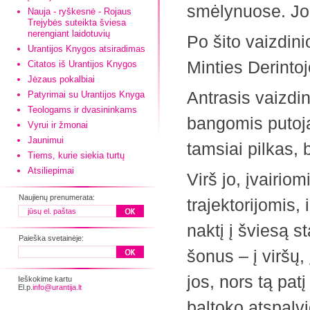
smėlynuose. Jo
Nauja - ryškesnė - Rojaus
Trejybės suteikta šviesa
nerengiant laidotuvių
Po šito vaizdini
Urantijos Knygos atsiradimas
Minties Derintoj
Citatos iš Urantijos Knygos
Jėzaus pokalbiai
Antrasis vaizdi
Patyrimai su Urantijos Knyga
Teologams ir dvasininkams
bangomis putoj
Vyrui ir žmonai
Jaunimui
tamsiai pilkas, 
Tiems, kurie siekia turtų
Atsiliepimai
Virš jo, įvairio
Naujienų prenumerata:
trajektorijomis,
naktį į šviesą s
Paieška svetainėje:
šonus – į viršų, 
jos, nors tą patį
Ieškokime kartu
El.p.
info@urantija.lt
baltoko atspalvi