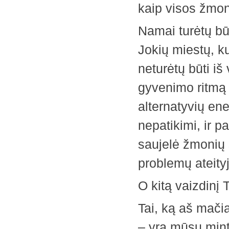
kaip visos žmoni
Namai turėtų bū
Jokių miestų, k
neturėtų būti iš
gyvenimo ritmą i
alternatyvių ener
nepatikimi, ir p
saujelė žmonių 
problemų ateityj
O kitą vaizdinį
Tai, ką aš mačia
– yra mūsų mint