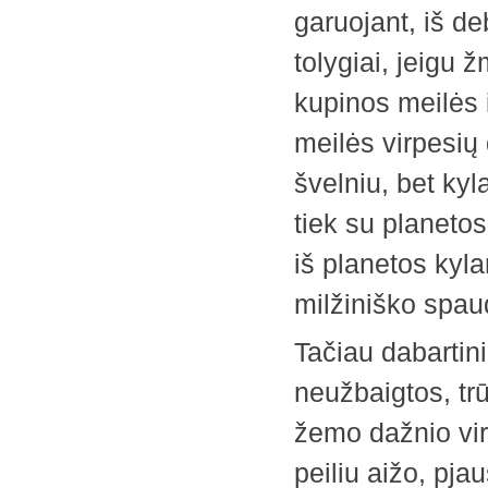
garuojant, iš de
tolygiai, jeigu 
kupinos meilės i
meilės virpesių 
švelniu, bet kyl
tiek su planetos
iš planetos kyla
milžiniško spaud
Tačiau dabartin
neužbaigtos, tr
žemo dažnio ­vir
peiliu aižo, pja