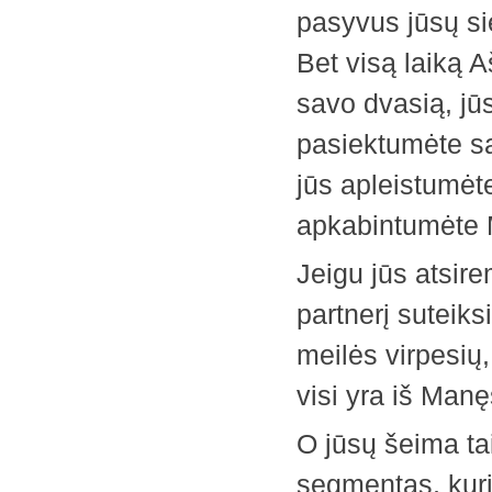
pasyvus jūsų sie
Bet visą laiką 
savo dvasią, jūs
pasiektumėte sav
jūs apleistumėt
apkabintumėte
Jeigu jūs atsir
partnerį suteiks
meilės virpesių,
visi yra iš Manę
O jūsų šeima ta
segmentas, kurį