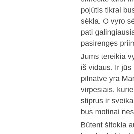
pojūtis tikrai b
sėkla. O vyro sė
pati galingiausi
pasirengęs priim
Jums tereikia v
iš vidaus. Ir jūs
pilnatvė yra Man
virpesiais, kurie
stiprus ir svei
bus motinai ne
Būtent šitokia 