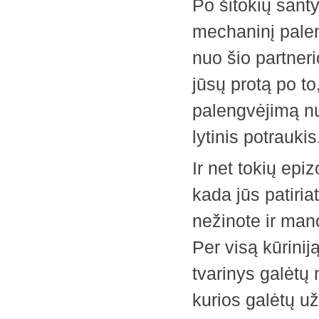
Po šitokių santy
mechaninį palen
nuo šio partneri
jūsų protą po to
palengvėjimą nu
lytinis potraukis
Ir net tokių epi
kada jūs patiria
nežinote ir man
Per visą kūrinij
tvarinys galėtų
kurios galėtų u