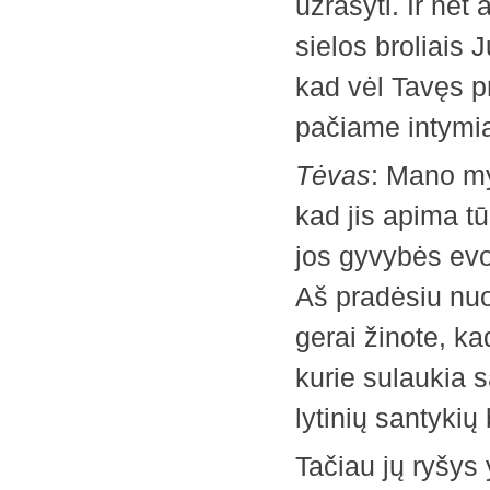
užrašyti. Ir net
sielos broliais 
kad vėl Tavęs 
pačiame intymia
Tėvas
: Mano my
kad jis apima tū
jos gyvybės evo
Aš pradėsiu nuo
gerai žinote, ka
kurie sulaukia s
lytinių santykių
Tačiau jų ryšys 