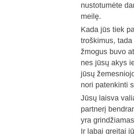
nustotumėte dar
meilę.
Kada jūs tiek pa
troškimus, tada 
žmogus buvo atve
nes jūsų akys ie
jūsų žemesniojo
nori patenkinti
Jūsų laisva vali
partnerį bendra
yra grindžiamas
Ir labai greitai