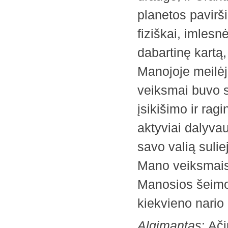
planetos pavirši
fiziškai, imlesnė
dabartinę kartą,
Manojoje meilėj
veiksmai buvo s
įsikišimo ir rag
aktyviai dalyva
savo valią suli
Mano veiksmais 
Manosios šeimos,
kiekvieno nario 
Algimantas
: Ač