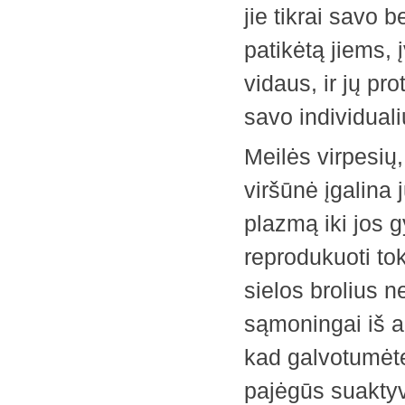
jie tikrai savo b
patikėtą jiems,
vidaus, ir jų pro
savo individuali
Meilės virpesių,
viršūnė įgalina 
plazmą iki jos ­
reprodukuoti tok
sielos brolius n
sąmoningai iš ak
kad ­galvotumėte
pajėgūs ­suakty