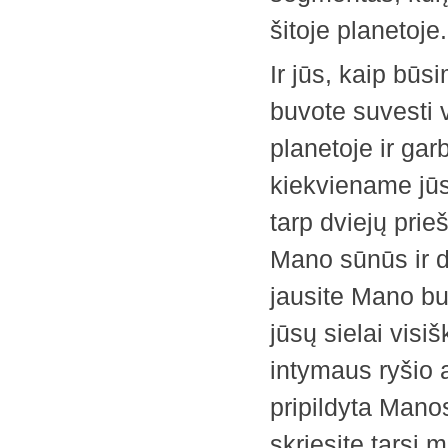
šitoje planetoje.
Ir jūs, kaip būs
buvote suvesti 
planetoje ir ­ga
kiekviename jūs
tarp dviejų prie
Mano sūnūs ir du
jausite Mano bu
jūsų sielai visi
intymaus ryšio a
pripildyta Manos
skriesite tarsi 