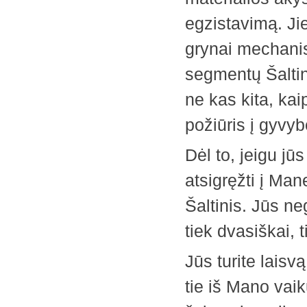
egzistavimą. Jie
grynai mechanis
segmentų Šaltinį,
ne kas kita, kai
požiūris į gyvyb
Dėl to, jeigu jūs
atsigręžti į Ma
Šaltinis. Jūs ne
tiek dvasiškai, t
Jūs turite laisvą
tie iš Mano vaik