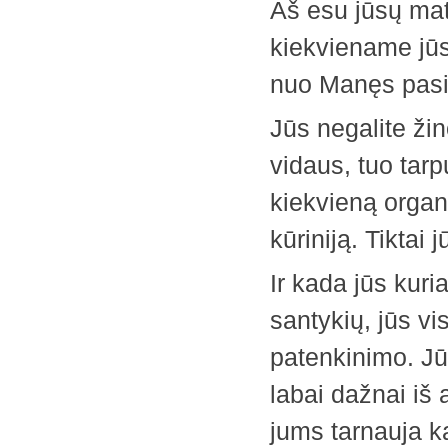
Aš esu jūsų mat
kiekviename jūs
nuo Manęs pasi
Jūs negalite žin
vidaus, tuo tarp
kiekvieną organą
kūriniją. Tiktai 
Ir kada jūs kuria
santykių, jūs v
patenkinimo. Jū
labai dažnai iš 
jums tarnauja ka