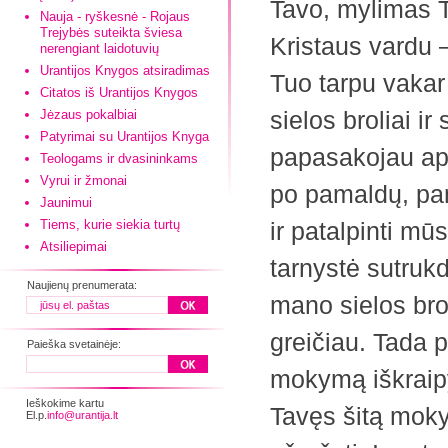
Tavo, mylimas T
Nauja - ryškesnė - Rojaus
Trejybės suteikta šviesa
Kristaus vardu 
nerengiant laidotuvių
Urantijos Knygos atsiradimas
Tuo tarpu vaka
Citatos iš Urantijos Knygos
sielos broliai ir
Jėzaus pokalbiai
Patyrimai su Urantijos Knyga
papasakojau api
Teologams ir dvasininkams
Vyrui ir žmonai
po pamaldų, pa
Jaunimui
Tiems, kurie siekia turtų
ir patalpinti mū
Atsiliepimai
tarnystė sutrukd
Naujienų prenumerata:
mano sielos bro
greičiau. Tada
Paieška svetainėje:
mokymą iškraipy
Ieškokime kartu
Tavęs šitą mokym
El.p.
info@urantija.lt