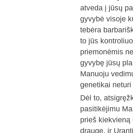
atveda į jūsų pa
gyvybė visoje kū
tebėra barbariš
to jūs kontroliu
priemonėmis nel
gyvybę jūsų plan
Manuoju vedimu, 
genetikai neturi
Dėl to, atsigręž
pasitikėjimu Ma
prieš kiekvieną 
drauge, ir Urant