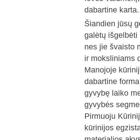
dabartine karta.
Šiandien jūsų ge
galėtų išgelbėti
nes jie švaisto 
ir moksliniams d
Manojoje kūrinij
dabartine forma 
gyvybę laiko me
gyvybės segment
Pirmuoju Kūrinij
kūrinijos egzist
materialios aky