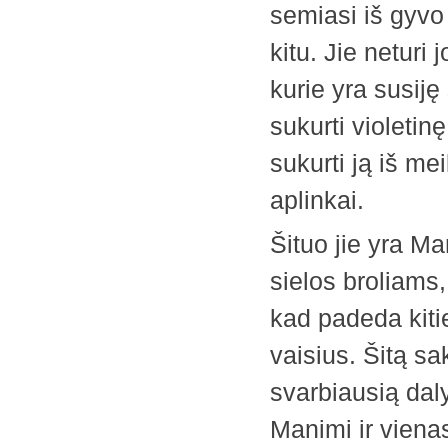
semiasi iš gyvo
kitu. Jie neturi 
kurie yra susiję 
sukurti violetin
sukurti ją iš mei
aplinkai.
Šituo jie yra M
sielos broliams,
kad padeda kiti
vaisius. Šitą sa
svarbiausią daly
Manimi ir viena