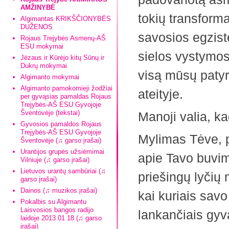
AMŽINYBĖ
tokių transforma
Algimantas KRIKŠČIONYBĖS
DUŽENOS
savosios egzist
Rojaus Trejybės Asmenų-AŠ
ESU mokymai
sielos vystymos
Jėzaus ir Kūrėjo kitų Sūnų ir
Dukrų mokymai
visą mūsų patyr
Algimanto mokymai
Algimanto pamokomieji žodžiai
ateityje.
per gyvąsias pamaldas Rojaus
Trejybės-AŠ ESU Gyvojoje
Šventovėje (tekstai)
Manoji valia, ka
Gyvosios pamaldos Rojaus
Trejybės-AŠ ESU Gyvojoje
Mylimas Tėve, 
Šventovėje (♫ garso įrašai)
Urantijos grupės užsiėmimai
apie Tavo buvim
Vilniuje (♫ garso įrašai)
Lietuvos urantų sambūriai (♫
priešingų lyčių 
garso įrašai)
Dainos (♫ muzikos įrašai)
kai kuriais savo
Pokalbis su Algimantu
Laisvosios bangos radijo
lankančiais gy
laidoje 2013 01 18 (♫ garso
įrašai)