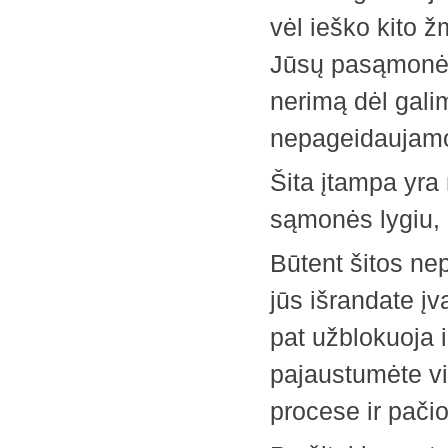
vėl ieško kito
Jūsų pasąmonė vi
nerimą dėl gali
nepageidaujamos
Šita įtampa yra
sąmonės lygiu, 
Būtent šitos ne
jūs išrandate įv
pat užblokuoja ir
pajaustumėte v
procese ir pačio