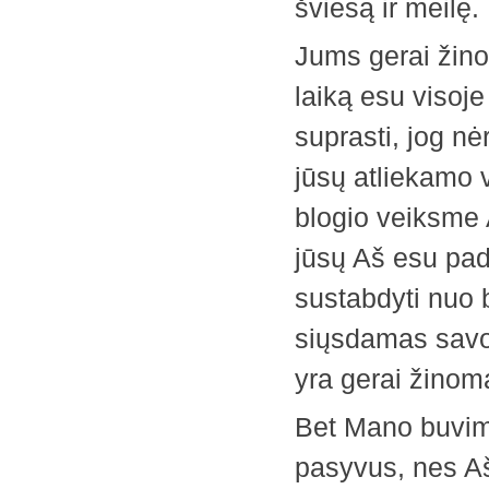
šviesą ir meilę.
Jums gerai žinom
laiką esu visoje 
suprasti, jog nė
jūsų atliekamo 
blogio veiksme 
jūsų Aš esu pad
sustabdyti nuo b
siųsdamas savo 
yra gerai žinoma
Bet Mano buvim
pasyvus, nes Aš