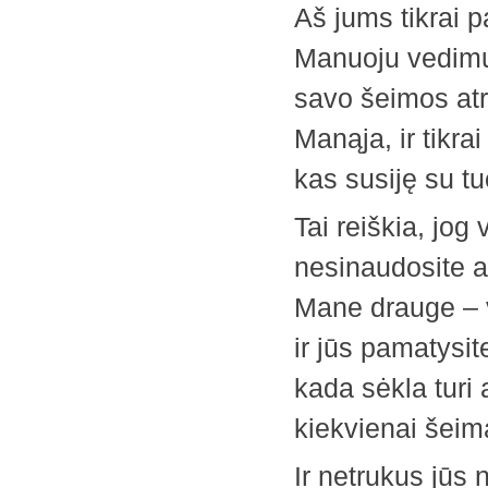
Aš jums tikrai p
Manuoju vedimu 
savo šeimos atr
Manąja, ir tikra
kas susiję su tu
Tai reiškia, jog
nesinaudosite a
Mane drauge – v
ir jūs pamatysit
kada sėkla turi a
kiekvienai šeima
Ir netrukus jūs 