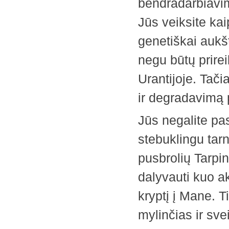
bendradarbiavimo
Jūs veiksite ka
genetiškai aukš
negu būtų prirei
Urantijoje. Tačia
ir degradavimą p
Jūs negalite pa
stebuklingu tarn
pusbrolių Tarpin
dalyvauti kuo a
kryptį į Mane. Ti
mylinčias ir sv