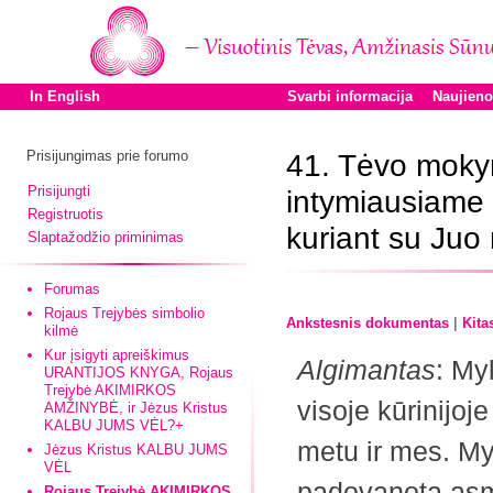
In English
Svarbi informacija
Naujien
Prisijungimas prie forumo
41. Tėvo moky
Prisijungti
intymiausiame r
Registruotis
kuriant su Juo
Slaptažodžio priminimas
Forumas
Rojaus Trejybės simbolio
|
Ankstesnis dokumentas
Kita
kilmė
Kur įsigyti apreiškimus
Algimantas
: My
URANTIJOS KNYGA, Rojaus
Trejybė AKIMIRKOS
visoje ­kūrinijo
AMŽINYBĖ, ir Jėzus Kristus
KALBU JUMS VĖL?+
metu ir mes. M
Jėzus Kristus KALBU JUMS
VĖL
padovanotą asme
Rojaus Trejybė AKIMIRKOS