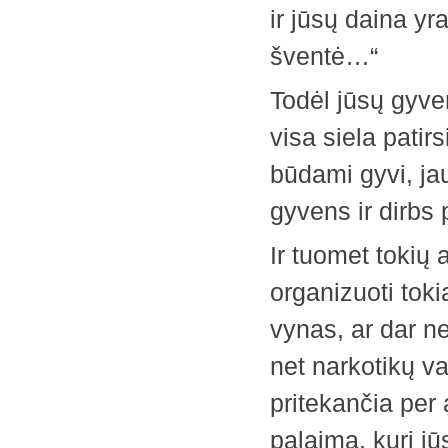
ir jūsų daina yr
šventė…“
Todėl jūsų gyve
visa siela patirs
būdami gyvi, jaud
gyvens ir dirbs 
Ir tuomet tokių 
organizuoti toki
vynas, ar dar ne
net narkotikų va
pritekančia per 
palaima, kuri jū