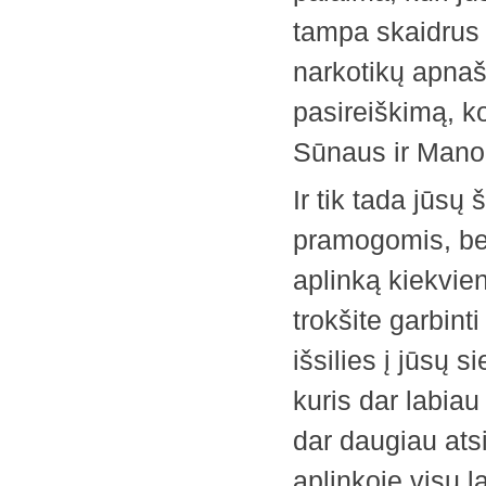
tampa skaidrus 
narkotikų apna
pasireiškimą, k
Sūnaus ir Mano 
Ir tik tada jūsų
pramogomis, bet 
aplinką kiekvien
trokšite garbint
išsilies į jūsų 
kuris dar labiau 
dar daugiau ats
aplinkoje visų l