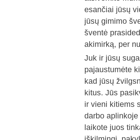
esančiai jūsų vi
jūsų gimimo šven
šventė prasideda
akimirką, per n
Juk ir jūsų suga
pajaustumėte ki
kad jūsų žvilgsn
kitus. Jūs pasik
ir vieni kitiems
darbo aplinkoje
laikote juos tin
iškilmingi, pakyl