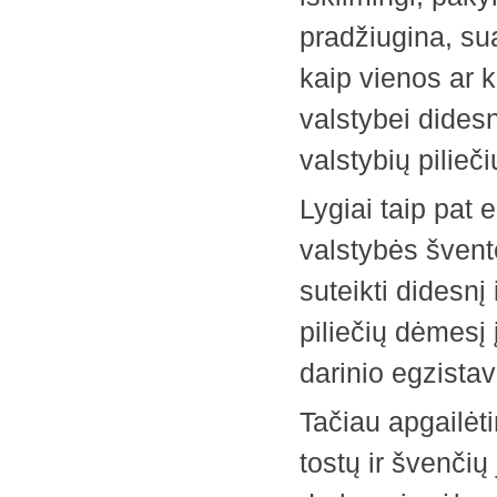
pradžiugina, sua
kaip vienos ar k
valstybei didesni
valstybių pilieči
Lygiai taip pat e
valstybės švente
suteikti didesn
piliečių dėmesį į
darinio egzistav
Tačiau apgailėti
tostų ir švenčių 