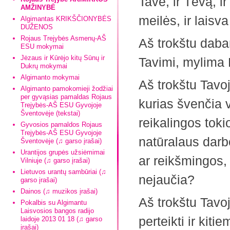
Tave, ir Tėvą, i
AMŽINYBĖ
meilės, ir laisva
Algimantas KRIKŠČIONYBĖS
DUŽENOS
Rojaus Trejybės Asmenų-AŠ
Aš trokštu daba
ESU mokymai
Jėzaus ir Kūrėjo kitų Sūnų ir
Tavimi, mylima 
Dukrų mokymai
Algimanto mokymai
Aš trokštu Tavo
Algimanto pamokomieji žodžiai
per gyvąsias pamaldas Rojaus
kurias švenčia 
Trejybės-AŠ ESU Gyvojoje
Šventovėje (tekstai)
reikalingos tok
Gyvosios pamaldos Rojaus
Trejybės-AŠ ESU Gyvojoje
natūralaus darb
Šventovėje (♫ garso įrašai)
Urantijos grupės užsiėmimai
ar reikšmingos, a
Vilniuje (♫ garso įrašai)
Lietuvos urantų sambūriai (♫
nejaučia?
garso įrašai)
Dainos (♫ muzikos įrašai)
Aš trokštu Tavo
Pokalbis su Algimantu
Laisvosios bangos radijo
perteikti ir kit
laidoje 2013 01 18 (♫ garso
įrašai)