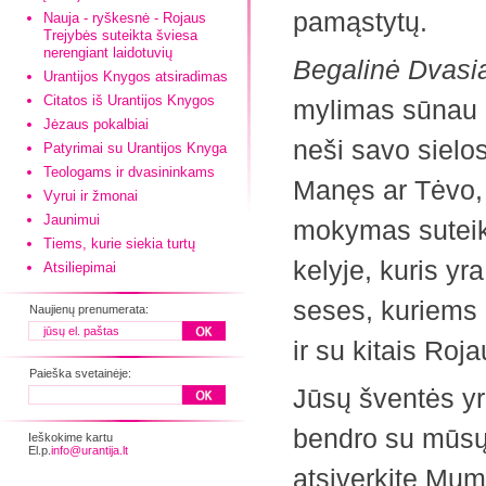
pamąstytų.
Nauja - ryškesnė - Rojaus
Trejybės suteikta šviesa
nerengiant laidotuvių
Begalinė Dvasia
Urantijos Knygos atsiradimas
Citatos iš Urantijos Knygos
mylimas sūnau ir
Jėzaus pokalbiai
neši savo sielo
Patyrimai su Urantijos Knyga
Teologams ir dvasininkams
Manęs ar Tėvo,
Vyrui ir žmonai
Jaunimui
mokymas suteiki
Tiems, kurie siekia turtų
kelyje, kuris yra
Atsiliepimai
seses, kuriems 
Naujienų prenumerata:
ir su kitais Ro
Paieška svetainėje:
Jūsų šventės yra
bendro su mūsų 
Ieškokime kartu
El.p.
info@urantija.lt
atsiverkite Mum