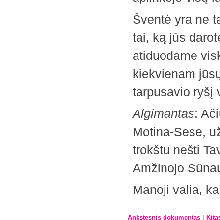
Šventė yra ne ta
tai, ką jūs dar
atiduodame visk
kiekvienam jūsų
tarpusavio ryšį 
Algimantas
: Ač
Motina-Sese, už
trokštu nešti Ta
Amžinojo Sūnaus
Manoji valia, k
|
Ankstesnis dokumentas
Kita