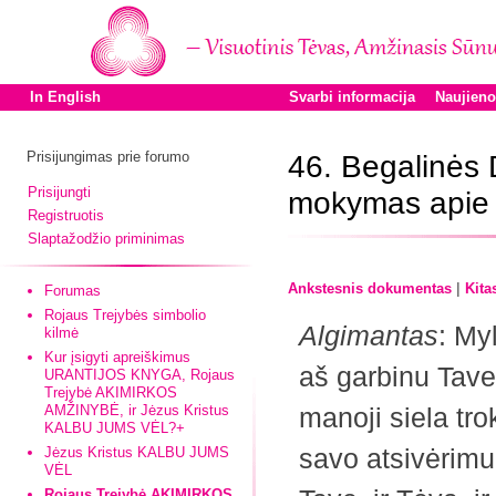
In English
Svarbi informacija
Naujien
Prisijungimas prie forumo
46. Begalinės 
Prisijungti
mokymas apie š
Registruotis
Slaptažodžio priminimas
|
Ankstesnis dokumentas
Kita
Forumas
Rojaus Trejybės simbolio
Algimantas
: My
kilmė
Kur įsigyti apreiškimus
aš garbinu Tave
URANTIJOS KNYGA, Rojaus
Trejybė AKIMIRKOS
AMŽINYBĖ, ir Jėzus Kristus
manoji siela tro
KALBU JUMS VĖL?+
savo atsivėrimu
Jėzus Kristus KALBU JUMS
VĖL
Rojaus Trejybė AKIMIRKOS