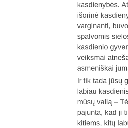
kasdienybės. At
išorinė kasdieny
varginanti, buvo
spalvomis sielo
kasdienio gyven
veiksmai atneša 
asmeniškai jum
Ir tik tada jūsų 
labiau kasdieni
mūsų valią – Tė
pajunta, kad ji 
kitiems, kitų la