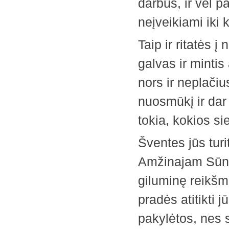
darbus, ir vėl p
neįveikiami iki k
Taip ir ritatės 
galvas ir mintis
nors ir neplačiu
nuosmūkį ir dar 
tokia, kokios si
Šventes jūs turi
Amžinajam Sūnui,
giluminę reikšm
pradės atitikti 
pakylėtos, nes s