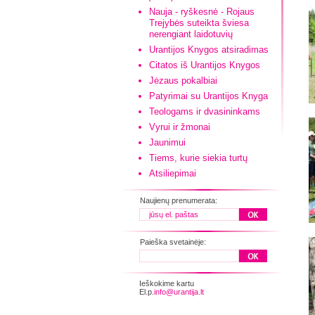
Nauja - ryškesnė - Rojaus
Trejybės suteikta šviesa
nerengiant laidotuvių
Urantijos Knygos atsiradimas
Citatos iš Urantijos Knygos
Jėzaus pokalbiai
Patyrimai su Urantijos Knyga
Teologams ir dvasininkams
Vyrui ir žmonai
Jaunimui
Tiems, kurie siekia turtų
Atsiliepimai
Naujienų prenumerata:
Paieška svetainėje:
Ieškokime kartu
El.p.
info@urantija.lt