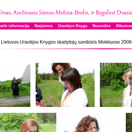
arbi informacija
Naujienos
Urantijos Knyga
Nuorodos
Albumas
 Lietuvos Urantijos Knygos skaitytojų sambūris Molėtuose 200