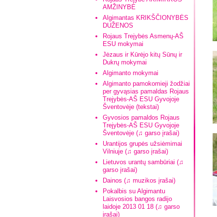
AMŽINYBĖ
Algimantas KRIKŠČIONYBĖS
DUŽENOS
Rojaus Trejybės Asmenų-AŠ
ESU mokymai
Jėzaus ir Kūrėjo kitų Sūnų ir
Dukrų mokymai
Algimanto mokymai
Algimanto pamokomieji žodžiai
per gyvąsias pamaldas Rojaus
Trejybės-AŠ ESU Gyvojoje
Šventovėje (tekstai)
Gyvosios pamaldos Rojaus
Trejybės-AŠ ESU Gyvojoje
Šventovėje (♫ garso įrašai)
Urantijos grupės užsiėmimai
Vilniuje (♫ garso įrašai)
Lietuvos urantų sambūriai (♫
garso įrašai)
Dainos (♫ muzikos įrašai)
Pokalbis su Algimantu
Laisvosios bangos radijo
laidoje 2013 01 18 (♫ garso
įrašai)