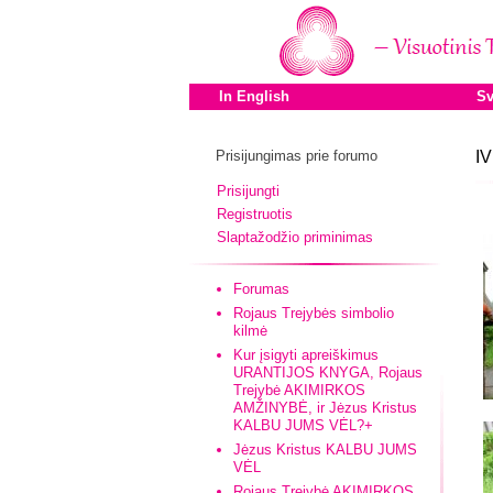
In English
Sv
Prisijungimas prie forumo
IV
Prisijungti
Registruotis
Slaptažodžio priminimas
Forumas
Rojaus Trejybės simbolio
kilmė
Kur įsigyti apreiškimus
URANTIJOS KNYGA, Rojaus
Trejybė AKIMIRKOS
AMŽINYBĖ, ir Jėzus Kristus
KALBU JUMS VĖL?+
Jėzus Kristus KALBU JUMS
VĖL
Rojaus Trejybė AKIMIRKOS