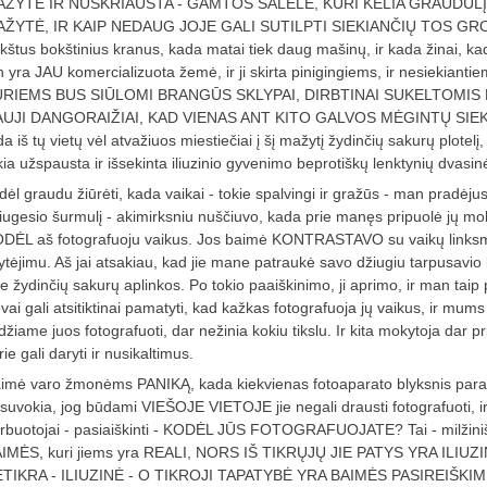
ŽYTE IR NUSKRIAUSTA - GAMTOS SALELE, KURI KELIA GRAUDULĮ, 
ŽYTĖ, IR KAIP NEDAUG JOJE GALI SUTILPTI SIEKIANČIŲ TOS GROŽ
kštus bokštinius kranus, kada matai tiek daug mašinų, ir kada žinai, kad
n yra JAU komercializuota žemė, ir ji skirta pinigingiems, ir nesiekiant
RIEMS BUS SIŪLOMI BRANGŪS SKLYPAI, DIRBTINAI SUKELTOMIS 
UJI DANGORAIŽIAI, KAD VIENAS ANT KITO GALVOS MĖGINTŲ SIEK
da iš tų vietų vėl atvažiuos miestiečiai į šį mažytį žydinčių sakurų plotelį,
kia užspausta ir išsekinta iliuzinio gyvenimo beprotiškų lenktynių dvas
dėl graudu žiūrėti, kada vaikai - tokie spalvingi ir gražūs - man pradėjus 
iugesio šurmulį - akimirksniu nuščiuvo, kada prie manęs pripuolė jų mok
DĖL aš fotografuoju vaikus. Jos baimė KONTRASTAVO su vaikų linksma v
ytėjimu. Aš jai atsakiau, kad jie mane patraukė savo džiugiu tarpusavi
ie žydinčių sakurų aplinkos. Po tokio paaiškinimo, ji aprimo, ir man taip
vai gali atsitiktinai pamatyti, kad kažkas fotografuoja jų vaikus, ir mum
idžiame juos fotografuoti, dar nežinia kokiu tikslu. Ir kita mokytoja dar 
rie gali daryti ir nusikaltimus.
imė varo žmonėms PANIKĄ, kada kiekvienas fotoaparato blyksnis paraly
suvokia, jog būdami VIEŠOJE VIETOJE jie negali drausti fotografuoti, ir 
rbuotojai - pasiaiškinti - KODĖL JŪS FOTOGRAFUOJATE? Tai - milž
IMĖS, kuri jiems yra REALI, NORS IŠ TIKRŲJŲ JIE PATYS YRA ILIU
TIKRA - ILIUZINĖ - O TIKROJI TAPATYBĖ YRA BAIMĖS PASIREIŠKI