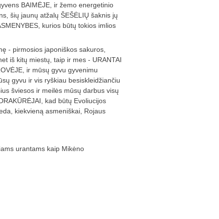
s gyvens BAIMĖJE, ir žemo energetinio
rins, šių jaunų atžalų ŠEŠĖLIŲ šaknis jų
 ASMENYBES, kurios būtų tokios imlios
ę - pirmosios japoniškos sakuros,
et iš kitų miestų, taip ir mes - URANTAI
ĖJE, ir mūsų gyvu gyvenimu
ūsų gyvu ir vis ryškiau besiskleidžiančiu
usius šviesos ir meilės mūsų darbus visų
ENDRAKŪRĖJAI, kad būtų Evoliucijos
veda, kiekvieną asmeniškai, Rojaus
niams urantams kaip Mikėno