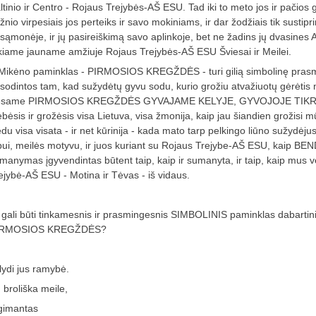
ltinio ir Centro - Rojaus Trejybės-AŠ ESU. Tad iki to meto jos ir pačio
žnio virpesiais jos perteiks ir savo mokiniams, ir dar žodžiais tik sustip
sąmonėje, ir jų pasireiškimą savo aplinkoje, bet ne žadins jų dvasines
kiame jauname amžiuje Rojaus Trejybės-AŠ ESU Šviesai ir Meilei.
 Mikėno paminklas - PIRMOSIOS KREGŽDĖS - turi gilią simbolinę prasm
sodintos tam, kad sužydėtų gyvu sodu, kurio grožiu atvažiuotų gėrėtis n
esame PIRMOSIOS KREGŽDĖS GYVAJAME KELYJE, GYVOJOJE TIKROV
ebėsis ir grožėsis visa Lietuva, visa žmonija, kaip jau šiandien grožisi m
edu visa visata - ir net kūrinija - kada mato tarp pelkingo liūno sužydėj
bui, meilės motyvu, ir juos kuriant su Rojaus Trejybe-AŠ ESU, kaip B
manymas įgyvendintas būtent taip, kaip ir sumanyta, ir taip, kaip mus 
ejybė-AŠ ESU - Motina ir Tėvas - iš vidaus.
 gali būti tinkamesnis ir prasmingesnis SIMBOLINIS paminklas dabarti
IRMOSIOS KREGŽDĖS?
lydi jus ramybė.
 broliška meile,
gimantas