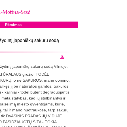
Rėmimas
 žydintį japoniškų sakurų sodą
žydintį japoniškų sakurų sodą Vilniuje.
p NATŪRALAUS grožio, TODĖL
SAKURŲ, o ne SAKUROS; mane domino,
ikęs jį be natūralios gamtos. Sakuros
i - kaliniai - todėl būtent degraduojantis
 meta statybas, kad jų stulbinantys ir
ibaisėjimą miesto gyventojams, kurie,
esą, tai ir mano nuotraukose, tarp sakurų
p vis tik DVASINIS PRADAS JŲ VIDUJE
 PASIDŽIAUGTŲ ŠITA - TOKIA