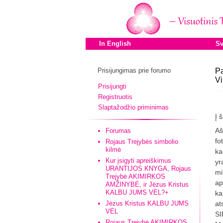
In English
Sv
Prisijungimas prie forumo
Pa
Vi
Prisijungti
Registruotis
Slaptažodžio priminimas
Į 
Aš
Forumas
fo
Rojaus Trejybės simbolio
kilmė
ka
Kur įsigyti apreiškimus
yr
URANTIJOS KNYGA, Rojaus
mi
Trejybė AKIMIRKOS
ap
AMŽINYBĖ, ir Jėzus Kristus
KALBU JUMS VĖL?+
ka
Jėzus Kristus KALBU JUMS
at
VĖL
SI
Rojaus Trejybė AKIMIRKOS