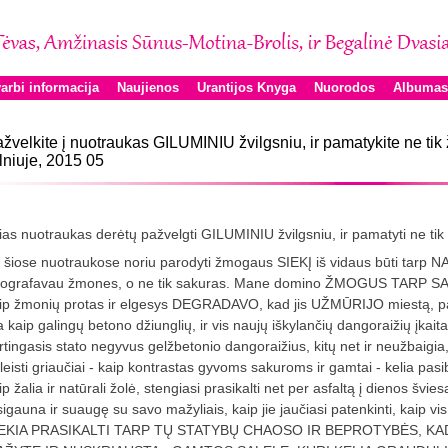
arbi informacija
Naujienos
Urantijos Knyga
Nuorodos
Albumas
žvelkite į nuotraukas GILUMINIU žvilgsniu, ir pamatykite ne tik
lniuje, 2015 05
šias nuotraukas derėtų pažvelgti GILUMINIU žvilgsniu, ir pamatyti ne tik 
 šiose nuotraukose noriu parodyti žmogaus SIEKĮ iš vidaus būti tar
tografavau žmones, o ne tik sakuras. Mane domino ŽMOGUS TARP 
ip žmonių protas ir elgesys DEGRADAVO, kad jis UŽMŪRIJO miestą, pal
a kaip galingų betono džiunglių, ir vis naujų iškylančių dangoraižių įkaita
rtingasis stato negyvus gelžbetonio dangoraižius, kitų net ir neužbaigia,
leisti griaučiai - kaip kontrastas gyvoms sakuroms ir gamtai - kelia pas
ip žalia ir natūrali žolė, stengiasi prasikalti net per asfaltą į dienos švi
sigauna ir suaugę su savo mažyliais, kaip jie jaučiasi patenkinti, kai
EKIA PRASIKALTI TARP TŲ STATYBŲ CHAOSO IR BEPROTYBĖS, KAD