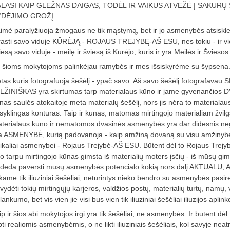
LASI KAIP GLEŽNAS DAIGAS, TODĖL IR VAIKUS ATVEŽĖ Į SAKURŲ
YDĖJIMO GROŽĮ.
imė paralyžiuoja žmogaus ne tik mąstymą, bet ir jo asmenybės atsisklei
rasti savo viduje KŪRĖJĄ - ROJAUS TREJYBĘ-AŠ ESU, nes tokiu - ir vieni
iesą savo viduje - meilę ir šviesą iš Kūrėjo, kuris ir yra Meilės ir Šviesos Š
 šioms mokytojoms palinkėjau ramybės ir mes išsiskyrėme su šypsena
tas kuris fotografuoja šešėlį - ypač savo. Aš savo šešėlį fotografavau
LŽINIŠKAS yra skirtumas tarp materialaus kūno ir jame gyvenančio
nas saulės atokaitoje meta materialų šešėlį, nors jis nėra to materialaus
isyklingas kontūras. Taip ir kūnas, matomas mirtingojo materialiam žv
terialaus kūno ir nematomos dvasinės asmenybės yra dar didesnis negu
a ASMENYBĖ, kurią padovanoja - kaip amžiną dovaną su visu amžinybės 
ikaliai asmenybei - Rojaus Trejybė-AŠ ESU. Būtent dėl to Rojaus Trejy
o tarpu mirtingojo kūnas gimsta iš materialių moters įsčių - iš mūsų gi
deda paversti mūsų asmenybės potencialo kokią nors dalį AKTUALU
ekame tik iliuziniai šešėliai, neturintys nieko bendro su asmenybės pasirei
vydėti tokių mirtingųjų karjeros, valdžios postų, materialių turtų, namų,
lankumo, bet vis vien jie visi bus vien tik iliuziniai šešėliai iliuzijos aplin
ip ir šios abi mokytojos irgi yra tik šešėliai, ne asmenybės. Ir būtent dė
pti realiomis asmenybėmis, o ne likti iliuziniais šešėliais, kol savyje ne