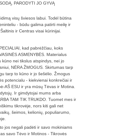
 SODĄ, PARODYTI JO GYVĄ
dimą visų šviesos labui. Todėl būtina
nteliu - būdu galima patirti meilę ir
altinis ir Centras visai kūrinijai.
.
 SPECIALIAI, kad pabrėžčiau, koks
s DVASINĖS ASMENYBĖS. Materialus
 kūno nei tikslus atspindys, nei jo
ilgsniui, NĖRA ŽMOGUS. Skirtumas tarp
 tarp to kūno ir jo šešėlio. Žmogus
potencialu - kiekvienai konkrečiai ir
bė-AŠ ESU ir yra mūsų Tėvas ir Motina.
mdytojų. Ir gimdytojai mums arba
, ARBA TAM TIK TRUKDO. Tuomet mes ir
škimu tikrovėje, nors kiti gali net
 vaikų, šeimos, kelionių, populiarumo,
koje.
l to jos negali padėti ir savo mokiniams
atras savo Tėvo ir Motinos - Tikrovės