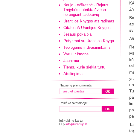
KA
Nauja - ryškesnė - Rojaus
Ž
Trejybės suteikta šviesa
nerengiant laidotuvių
Ba
Urantijos Knygos atsiradimas
at
Citatos iš Urantijos Knygos
šv
Jėzaus pokalbiai
Aš
Patyrimai su Urantijos Knyga
Re
Teologams ir dvasininkams
MI
Vyrui ir žmonai
kū
Jaunimui
ta
Tiems, kurie siekia turtų
ma
Atsiliepimai
yr
un
Naujienų prenumerata:
Tu
pa
Paieška svetainėje:
li
pa
pa
Ieškokime kartu
Ta
El.p.
info@urantija.lt
ta