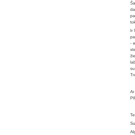
Ša
da
pa
to
Ir
pa
- 
st
ži
la
su
Tr
Ar
P
Te
Su
Al