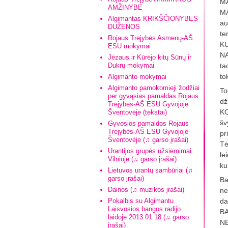
MA
AMŽINYBĖ
MA
Algimantas KRIKŠČIONYBĖS
au
DUŽENOS
te
Rojaus Trejybės Asmenų-AŠ
KU
ESU mokymai
NA
Jėzaus ir Kūrėjo kitų Sūnų ir
Dukrų mokymai
ta
to
Algimanto mokymai
Algimanto pamokomieji žodžiai
To
per gyvąsias pamaldas Rojaus
dž
Trejybės-AŠ ESU Gyvojoje
KO
Šventovėje (tekstai)
šv
Gyvosios pamaldos Rojaus
Trejybės-AŠ ESU Gyvojoje
pr
Šventovėje (♫ garso įrašai)
Tė
Urantijos grupės užsiėmimai
le
Vilniuje (♫ garso įrašai)
ku
Lietuvos urantų sambūriai (♫
garso įrašai)
Ba
Dainos (♫ muzikos įrašai)
ne
Pokalbis su Algimantu
da
Laisvosios bangos radijo
BA
laidoje 2013 01 18 (♫ garso
NE
įrašai)