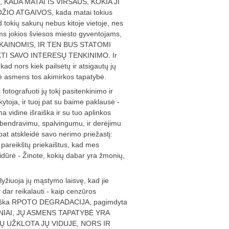
KADA MATAI IŠ VIRŠAUS, KOKIA JI
IO ATGAIVOS, kada matai tokius
 tokių sakurų nebus kitoje vietoje, nes
iems jokios šviesos miesto gyventojams,
KAINOMIS, IR TEN BUS STATOMI
TI SAVO INTERESŲ TENKINIMO. Ir
 kad nors kiek pailsėtų ir atsigautų jų
inė asmens tos akimirkos tapatybė.
fotografuoti jų tokį pasitenkinimo ir
ytoja, ir tuoj pat su baime paklausė -
idine išraiška ir su tuo aplinkos
o bendravimu, spalvingumu, ir derėjimu
 pat atskleidė savo nerimo priežastį:
s pareikštų priekaištus, kad mes
pridūrė - Žinote, kokių dabar yra žmonių,
žiuoja jų mąstymo laisvę, kad jie
dar reikalauti - kaip cenzūros
iniška RPOTO DEGRADACIJA, pagimdyta
ZINIAI, JŲ ASMENS TAPATYBĖ YRA
MŲ UŽKLOTA JŲ VIDUJE, NORS IR