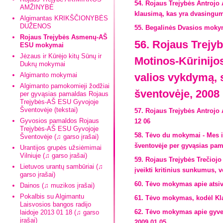
54. Rojaus Trejybės Antroj
AMŽINYBĖ
klausimą, kas yra dvasingum
Algimantas KRIKŠČIONYBĖS
DUŽENOS
55. Begalinės Dvasios mokym
Rojaus Trejybės Asmenų-AŠ
56. Rojaus Trejy
ESU mokymai
Jėzaus ir Kūrėjo kitų Sūnų ir
Motinos-Kūrinijo
Dukrų mokymai
Algimanto mokymai
valios vykdymą, 
Algimanto pamokomieji žodžiai
šventovėje, 2008 
per gyvąsias pamaldas Rojaus
Trejybės-AŠ ESU Gyvojoje
Šventovėje (tekstai)
57. Rojaus Trejybės Antrojo
Gyvosios pamaldos Rojaus
12 06
Trejybės-AŠ ESU Gyvojoje
58. Tėvo du mokymai - Mes ir
Šventovėje (♫ garso įrašai)
šventovėje per gyvąsias pam
Urantijos grupės užsiėmimai
Vilniuje (♫ garso įrašai)
59. Rojaus Trejybės Trečioj
Lietuvos urantų sambūriai (♫
įveikti kritinius sunkumus, 
garso įrašai)
60. Tėvo mokymas apie atsi
Dainos (♫ muzikos įrašai)
Pokalbis su Algimantu
61. Tėvo mokymas, kodėl Kla
Laisvosios bangos radijo
62. Tėvo mokymas apie gyven
laidoje 2013 01 18 (♫ garso
įrašai)
2009 01 05