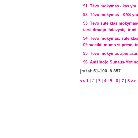
91. Tėvo mokymas - kas yra 
92. Tėvo mokymas - KAS yr
93. Tėvo suteiktas mokymas
tarsi draugo išdavystę, ir a
94. Tėvo mokymas, suteiktas 
09 suteikti mums stipresnį i
95. Tėvo mokymas apie ašara
96. Amžinojo Sūnaus-Motinos-
Įrašai:
51-100 iš 357
|
2
|
|
|
|
|
|
<<
1
3
4
5
6
7
8
>>