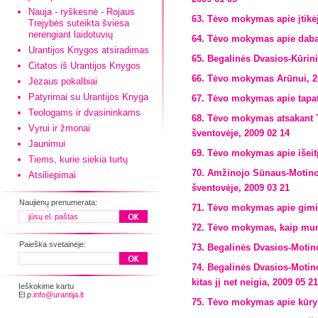
Nauja - ryškesnė - Rojaus
63. Tėvo mokymas apie įtikė
Trejybės suteikta šviesa
nerengiant laidotuvių
64. Tėvo mokymas apie dabar
Urantijos Knygos atsiradimas
65. Begalinės Dvasios-Kūrin
Citatos iš Urantijos Knygos
66. Tėvo mokymas Arūnui, 2
Jėzaus pokalbiai
Patyrimai su Urantijos Knyga
67. Tėvo mokymas apie tapat
Teologams ir dvasininkams
68. Tėvo mokymas atsakant T
Vyrui ir žmonai
šventovėje, 2009 02 14
Jaunimui
69. Tėvo mokymas apie išeit
Tiems, kurie siekia turtų
70. Amžinojo Sūnaus-Motino
Atsiliepimai
šventovėje, 2009 03 21
Naujienų prenumerata:
71. Tėvo mokymas apie gimim
72. Tėvo mokymas, kaip mums
Paieška svetainėje:
73. Begalinės Dvasios-Motin
74. Begalinės Dvasios-Motin
kitas jį net neigia, 2009 05 21
Ieškokime kartu
El.p.
info@urantija.lt
75. Tėvo mokymas apie kūry