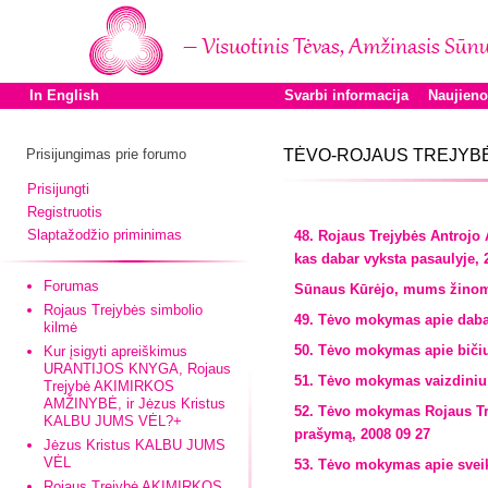
In English
Svarbi informacija
Naujien
Prisijungimas prie forumo
TĖVO-ROJAUS TREJYBĖ
Prisijungti
Registruotis
Slaptažodžio priminimas
48. Rojaus Trejybės Antrojo
kas dabar vyksta pasaulyje, 
Forumas
Sūnaus Kūrėjo, mums žinomo
Rojaus Trejybės simbolio
49. Tėvo mokymas apie dabar
kilmė
50. Tėvo mokymas apie bičiu
Kur įsigyti apreiškimus
URANTIJOS KNYGA, Rojaus
51. Tėvo mokymas vaizdiniu 
Trejybė AKIMIRKOS
AMŽINYBĖ, ir Jėzus Kristus
52. Tėvo mokymas Rojaus Tre
KALBU JUMS VĖL?+
prašymą, 2008 09 27
Jėzus Kristus KALBU JUMS
VĖL
53. Tėvo mokymas apie sveik
Rojaus Trejybė AKIMIRKOS