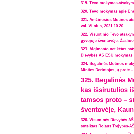
319. Tėvo mokymas-atsakymas
320. Tėvo mokymas apie Energ
321. Amžinosios Motinos ats
val. Vilnius, 2021 10 20
322. Visuotinio Tėvo atsaky
gyvojoje šventovėje, Žasliuo
323. Algimanto netikėtas pa
Dievybės AŠ ESU mokymas 2
324. Begalinės Motinos moky
Minties Derintojas jų prote 
325. Begalinės M
kas išsirutulios i
tamsos proto – s
šventovėje, Kaun
326. Visuminės Dievybės AŠ 
suteiktas Rojaus Trejybės-A