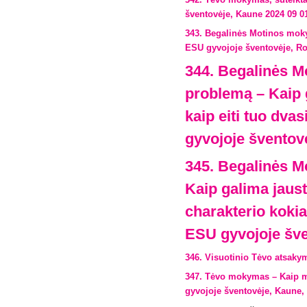
šventovėje, Kaune 2024 09 0
343. Begalinės Motinos mok
ESU gyvojoje šventovėje, Ro
344. Begalinės M
problemą – Kaip g
kaip eiti tuo dva
gyvojoje šventov
345. Begalinės M
Kaip galima jaus
charakterio koki
ESU gyvojoje šve
346. Visuotinio Tėvo atsakym
347. Tėvo mokymas – Kaip m
gyvojoje šventovėje, Kaune,