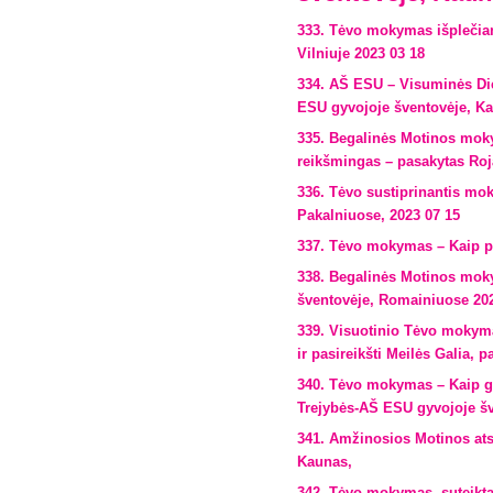
333. Tėvo mokymas išplečian
Vilniuje 2023 03 18
334. AŠ ESU – Visuminės Di
ESU gyvojoje šventovėje, Ka
335. Begalinės Motinos moky
reikšmingas – pasakytas Roj
336. Tėvo sustiprinantis mo
Pakalniuose, 2023 07 15
337. Tėvo mokymas – Kaip pa
338. Begalinės Motinos mok
šventovėje, Romainiuose 202
339. Visuotinio Tėvo mokyma
ir pasireikšti Meilės Galia,
340. Tėvo mokymas – Kaip gy
Trejybės-AŠ ESU gyvojoje šv
341. Amžinosios Motinos at
Kaunas,
342. Tėvo mokymas, suteikta