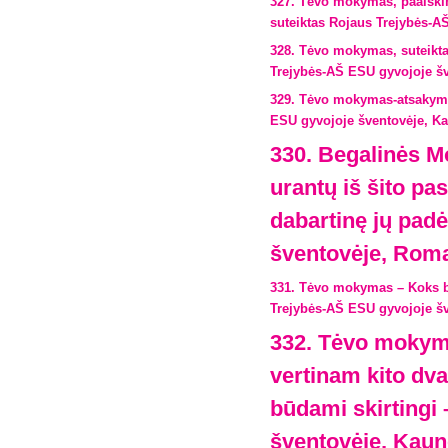
327. Tėvo mokymas, paaiškina
suteiktas Rojaus Trejybės-A
328. Tėvo mokymas, suteikta
Trejybės-AŠ ESU gyvojoje š
329. Tėvo mokymas-atsakymas
ESU gyvojoje šventovėje, Ka
330. Begalinės M
urantų iš šito pa
dabartinę jų pad
šventovėje, Roma
331. Tėvo mokymas – Koks bū
Trejybės-AŠ ESU gyvojoje šv
332. Tėvo mokym
vertinam kito dva
būdami skirtingi
šventovėje, Kaun