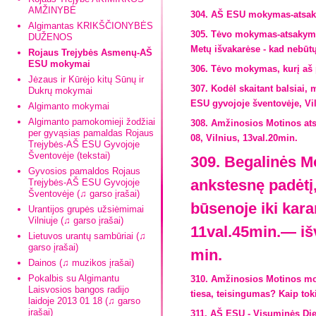
AMŽINYBĖ
304. AŠ ESU mokymas-atsakym
Algimantas KRIKŠČIONYBĖS
305. Tėvo mokymas-atsakymas
DUŽENOS
Metų išvakarėse - kad nebūtų 
Rojaus Trejybės Asmenų-AŠ
ESU mokymai
306. Tėvo mokymas, kurį aš 
Jėzaus ir Kūrėjo kitų Sūnų ir
307. Kodėl skaitant balsiai
Dukrų mokymai
ESU gyvojoje šventovėje, Vil
Algimanto mokymai
Algimanto pamokomieji žodžiai
308. Amžinosios Motinos ats
per gyvąsias pamaldas Rojaus
08, Vilnius, 13val.20min.
Trejybės-AŠ ESU Gyvojoje
Šventovėje (tekstai)
309. Begalinės M
Gyvosios pamaldos Rojaus
ankstesnę padėtį
Trejybės-AŠ ESU Gyvojoje
Šventovėje (♫ garso įrašai)
būsenoje iki kar
Urantijos grupės užsiėmimai
Vilniuje (♫ garso įrašai)
11val.45min.— išv
Lietuvos urantų sambūriai (♫
garso įrašai)
min.
Dainos (♫ muzikos įrašai)
Pokalbis su Algimantu
310. Amžinosios Motinos mok
Laisvosios bangos radijo
tiesa, teisingumas? Kaip toki
laidoje 2013 01 18 (♫ garso
įrašai)
311. AŠ ESU - Visuminės Di