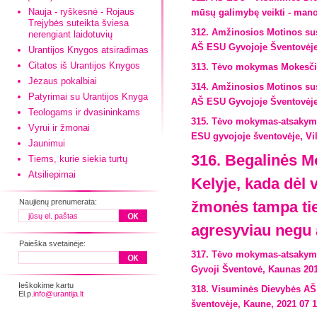
Nauja - ryškesnė - Rojaus
mūsų galimybę veikti - mano 
Trejybės suteikta šviesa
312. Amžinosios Motinos sus
nerengiant laidotuvių
AŠ ESU Gyvojoje Šventovėje,
Urantijos Knygos atsiradimas
Citatos iš Urantijos Knygos
313. Tėvo mokymas Mokesčių
Jėzaus pokalbiai
314. Amžinosios Motinos sus
Patyrimai su Urantijos Knyga
AŠ ESU Gyvojoje Šventovėje,
Teologams ir dvasininkams
315. Tėvo mokymas-atsakyma
Vyrui ir žmonai
ESU gyvojoje šventovėje, Vil
Jaunimui
316. Begalinės M
Tiems, kurie siekia turtų
Atsiliepimai
Kelyje, kada dėl
Naujienų prenumerata:
žmonės tampa tiek
agresyviau negu 
Paieška svetainėje:
317. Tėvo mokymas-atsakymas
Gyvoji Šventovė, Kaunas 201
Ieškokime kartu
318. Visuminės Dievybės AŠ
El.p.
info@urantija.lt
šventovėje, Kaune, 2021 07 1