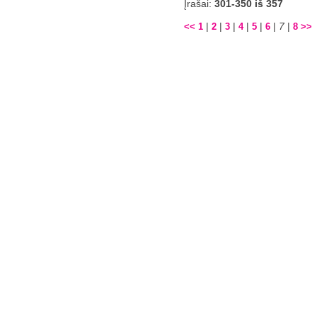
Įrašai:
301-350 iš 357
|
|
|
|
|
|
7
|
<<
1
2
3
4
5
6
8
>>