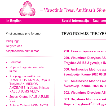
In English
Svarbi informacija
Naujien
Prisijungimas prie forumo
TĖVO-ROJAUS TREJYBĖ
Prisijungti
Registruotis
Slaptažodžio priminimas
298. Tėvo mokymas apie virus
299. Visuminės Dievybės AŠ 
Forumas
Trejybės-AŠ ESU gyvojoje šv
Rojaus Trejybės simbolio
300. Amžinosios Motinos ats
kilmė
šventovėje, Kaune 2020 06 2
Kur įsigyti apreiškimus
URANTIJOS KNYGA, Rojaus
301. Amžinosios Motinos mo
Trejybė AKIMIRKOS
šventovėje, Kaune, 2020 07 
AMŽINYBĖ, ir Jėzus Kristus
KALBU JUMS VĖL?+
302. Visuminės Dievybės AŠ
Jėzus Kristus KALBU JUMS
303. Begalinės Motinos ats
VĖL
Rojaus Trejybės-AŠ ESU gyvo
Rojaus Trejybė AKIMIRKOS