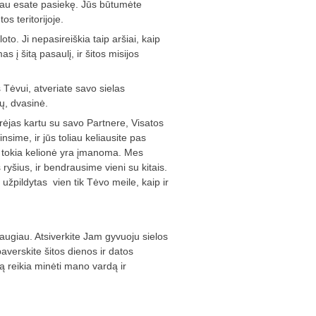
 jau esate pasiekę. Jūs būtumėte
s teritorijoje.
to. Ji nepasireiškia taip aršiai, kaip
 į šitą pasaulį, ir šitos misijos
 Tėvui, atveriate savo sielas
ų, dvasinė.
erėjas kartu su savo Partnere, Visatos
sime, ir jūs toliau keliausite pas
jog tokia kelionė yra įmanoma. Mes
yšius, ir bendrausime vieni su kitais.
užpildytas vien tik Tėvo meile, kaip ir
daugiau. Atsiverkite Jam gyvuoju sielos
epaverskite šitos dienos ir datos
ną reikia minėti mano vardą ir