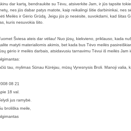
akinu dar kartą, bendraukite su Tėvu, atsiverkite Jam, ir jūs tapsite tok
etų, nes jūs dabar patys matote, kaip reikalingi šitie darbininkai, nes sė
sėti Meilės ir Gėrio Grūdą. Jeigu jūs jo nesėsite, suvokdami, kad šitas 
as, kuris nesuvokia šito.
Tuomet Šviesa ateis dar vėliau! Nuo jūsų, kiekvieno, priklauso, kada nušvi
galite matyti materialiomis akimis, bet kada bus Tėvo meilės pasireiškia
jūsų gėrio ir meilės darbais, atsidavusiu tarnavimu Tėvui iš meilės Jam 
Algimantas:
Ačiū tau, mylimas Sūnau Kūrėjau, mūsų Vyresnysis Broli. Manoji valia, k
2008 08 21
apie 18 val.
Telydi jus ramybė.
Su broliška meile,
Algimantas