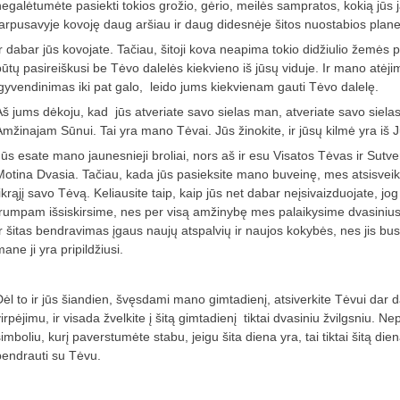
negalėtumėte pasiekti tokios grožio, gėrio, meilės sampratos, kokią jūs
tarpusavyje kovoję daug aršiau ir daug didesnėje šitos nuostabios planeto
r dabar jūs kovojate. Tačiau, šitoji kova neapima tokio didžiulio žemės plo
ūtų pasireiškusi be Tėvo dalelės kiekvieno iš jūsų viduje. Ir mano atėjimas
įgyvendinimas iki pat galo, leido jums kiekvienam gauti Tėvo dalelę.
Aš jums dėkoju, kad jūs atveriate savo sielas man, atveriate savo sielas
Amžinajam Sūnui. Tai yra mano Tėvai. Jūs žinokite, ir jūsų kilmė yra iš J
Jūs esate mano jaunesnieji broliai, nors aš ir esu Visatos Tėvas ir Sutv
Motina Dvasia. Tačiau, kada jūs pasieksite mano buveinę, mes atsisveikin
tikrąjį savo Tėvą. Keliausite taip, kaip jūs net dabar neįsivaizduojate, 
trumpam išsiskirsime, nes per visą amžinybę mes palaikysime dvasinius r
Ir šitas bendravimas įgaus naujų atspalvių ir naujos kokybės, nes jis bus 
ane ji yra pripildžiusi.
Dėl to ir jūs šiandien, švęsdami mano gimtadienį, atsiverkite Tėvui dar 
irpėjimu, ir visada žvelkite į šitą gimtadienį tiktai dvasiniu žvilgsniu. N
imboliu, kurį paverstumėte stabu, jeigu šita diena yra, tai tiktai šitą die
bendrauti su Tėvu.