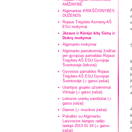
AMŽINYBĖ
Algimantas KRIKŠČIONYBĖS
DUŽENOS
Rojaus Trejybės Asmenų-AŠ
ESU mokymai
Jėzaus ir Kūrėjo kitų Sūnų ir
Dukrų mokymai
Algimanto mokymai
Algimanto pamokomieji žodžiai
per gyvąsias pamaldas Rojaus
Trejybės-AŠ ESU Gyvojoje
Šventovėje (tekstai)
Gyvosios pamaldos Rojaus
Trejybės-AŠ ESU Gyvojoje
Šventovėje (♫ garso įrašai)
Urantijos grupės užsiėmimai
Vilniuje (♫ garso įrašai)
Lietuvos urantų sambūriai (♫
garso įrašai)
Dainos (♫ muzikos įrašai)
k
Pokalbis su Algimantu
Laisvosios bangos radijo
laidoje 2013 01 18 (♫ garso
įrašai)