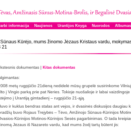
arbi informacija
Naujienos
Urantijos Knyga
Nuorodos
Albumas
 Sūnaus Kūrėjo, mums žinomo Jėzaus Kristaus vardu, mokymas,
 21
kstesnis dokumentas |
Kitas dokumentas
Algimantas:
2008 metų rugpjūčio 21dieną nedidelė mūsų grupelė susirinkome Vilniuj
tilto į Vingio parką prie pat Neries. Tokioje nuošalioje ir labai vaizdin
atėjimo į Urantiją gimtadienį – rugpjūčio 21-ąją.
Buvo ir kuklus bendras stalas ant vejos, ir dvasinės diskusijos daugiau k
pradžių buvo Rojaus Trejybės – Tėvo, Amžinojo Sūnaus-Kūrinijos Motinos
Dvasios-Kūrinijos Motinos-Kūrinijos Sesės pagarbinimas. O tada kreip
žinomą Jėzaus iš Nazareto vardu, kad mums žodį tartų būtent jis: