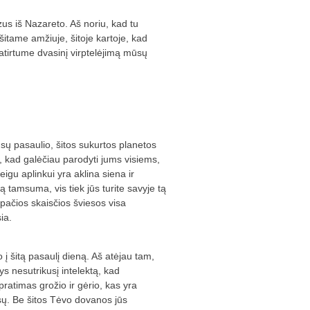
us iš Nazareto. Aš noriu, kad tu
šitame amžiuje, šitoje kartoje, kad
tirtume dvasinį virptelėjimą mūsų
jūsų pasaulio, šitos sukurtos planetos
, kad galėčiau parodyti jums visiems,
igu aplinkui yra aklina siena ir
ą tamsuma, vis tiek jūs turite savyje tą
pačios skaisčios šviesos visa
ia.
į šitą pasaulį dieną. Aš atėjau tam,
ys nesutrikusį intelektą, kad
ratimas grožio ir gėrio, kas yra
sų. Be šitos Tėvo dovanos jūs