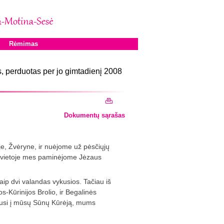
Rėmimas
 perduotas per jo gimtadienį 2008
Dokumentų sąrašas
e, Žvėryne, ir nuėjome už pėsčiųjų
goje vietoje mes paminėjome Jėzaus
aip dvi valandas vykusios. Tačiau iš
-Kūrinijos Brolio, ir Begalinės
iausi į mūsų Sūnų Kūrėją, mums