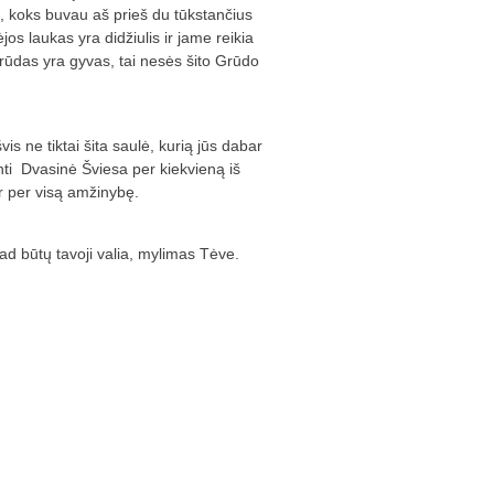
ie, koks buvau aš prieš du tūkstančius
jos laukas yra didžiulis ir jame reikia
Grūdas yra gyvas, tai nesės šito Grūdo
s ne tiktai šita saulė, kurią jūs dabar
nti Dvasinė Šviesa per kiekvieną iš
ir per visą amžinybę.
ad būtų tavoji valia, mylimas Tėve.