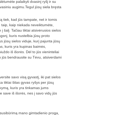
tumėte palaikyti dvasinį ryšį ir su
vasiniu augimu.Tegul jūsų siela bręsta
lą tiek, kad jūs tampate, net ir tomis
te taip, kaip niekada neveiktumėte,
 šalį. Tačiau tiktai atsivėrusios sielos
gsnį, kuris nustelbia jūsų proto
ys jūsų sielos viduje, kurį pajunta jūsų
as, kuris yra kupinas baimės,
ždo iš išorės. Dėl to jūs vieninteliai
igu jūs bendrausite su Tėvu, atsiverdami
rsite savo visą gyvastį, iki pat sielos
ka tiktai šitas gyvas ryšys per jūsų
okymą, kuris yra tinkamas jums
 save iš išorės, nes į savo vidų jūs
ą susibūrimą mano gimtadienio proga,