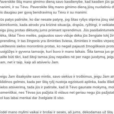
Paverskite šitą mano gimimo dieną savo kasdienybe, kad kasdien jūs galė
manimi, ir su Tėvu. Paverskite šitą mano gimimo dieną jūsų nuolatiniu d
vis daugiau per gyvą bendravimą su Tėvu ir su manimi.
ūs patys patirsite, ko dar nesate patyrę, jog šitas ryšys stiprina jūsų sie
akimirkomis, kada atrodo yra krizinė situacija, drąsūs, ryžtingi, ir veikia
jeigu jūsų protas diktuotų jums priimant sprendimus. Jūs pasišalintumėte į
dėka, tiktai Tėvo meilės, pajaustos savo viduje dėka jūs žengiate tokį žin
prendimą. Ir tas žingsnis yra išminties šviesa, išminties ir meilės virpes
aukštesnis sielos morontinis protas, ko negali pajausti žmogiškasis prot
susigūžęs ir gyvena tamsoje, kuri buvo ir mano laikais. Šita tamsa jus gniu
galite būti tikri, kad šitoji tamsa jūsų nepalies nė per nago juodymą, je
am, net ir taip, kaip aš atsiveriu Jam.
Jeigu Jam išsakysite savo mintis, savo siekius ir troškimus, jeigu Jam atve
klidinos gelmės, kada per šitą ryšį nustoja egzistuoti aplinka, kada išlie
sielos atsivėrimą, tada jūs ir patirsite, kad iš Tėvo gaunate mokymą, m
asmeniškai, nes Tėvas jus pažįsta iš vidaus net geriau negu jūs pažįstate
kol kas labai menkai dar žvelgiate iš viso.
Todėl mano mylimi vaikai ir broliai ir sesės, aš jums, dėkodamas už šit