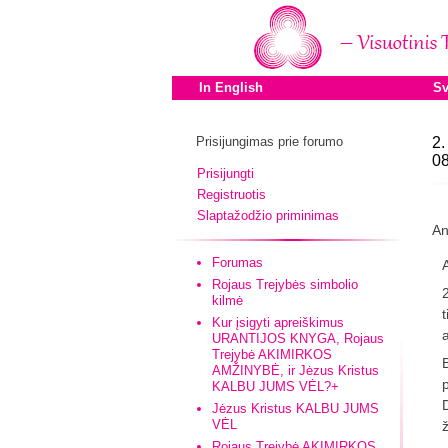
In English
Sv
Prisijungimas prie forumo
2.
08
Prisijungti
Registruotis
Slaptažodžio priminimas
An
Forumas
Rojaus Trejybės simbolio
kilmė
Kur įsigyti apreiškimus
URANTIJOS KNYGA, Rojaus
Trejybė AKIMIRKOS
AMŽINYBĖ, ir Jėzus Kristus
KALBU JUMS VĖL?+
Jėzus Kristus KALBU JUMS
VĖL
Rojaus Trejybė AKIMIRKOS