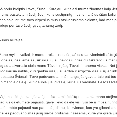
Aš noriu kreiptis į tave, Sūnau Kūrėjau, kuris esi mums žinomas kaip Jėz
mums pasakytum žodį, žodį, kuris sustiprintų mus, einančius šituo keliu 
mes pajaustume tavo virpesius mūsų atsivėrusioms sieloms, kad mes pa
viduje per tavo žodį, gyvą tariamą žodį.
Sūnus Kūrėjas:
Mano mylimi vaikai, ir mano broliai, ir sesės, aš esu tas vienintelis šito 
globėjas, nes jame aš įsikūnijau jūsų pavidalu prieš du tūkstančius metų
jog su atsivėrusia siela mano Tėvui, ir jūsų Tėvui, įmanoma viskas. Net je
juodžiausia naktis, kuri gaubia visą jūsų erdvę ir užgožia visą jūsų aplink
nuostabų Šviesulį, Tėvo padovanotą, ir iš manęs jūs gavote taip pat tos 
apimančią dalelę, kuri gaubia jus, dvasią, kurią jūs vadinate Tiesos Dvas
Aš jums dėkoju, kad jūs atėjote čia paminėti šitą nuostabią mano atėjimo 
ad jūs galėtumėte pajausti, gavę Tėvo dalelę visi, visi be išimties, turint
galėtumėte pajausti nuo pat mažų dienų, kiekvienas, kas yra gilesnis sup
meilės padovanojimas jūsų sielos broliams ir sesėms, kurie yra greta jū