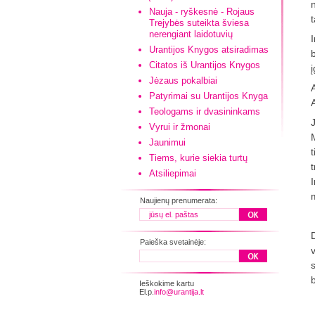
Nauja - ryškesnė - Rojaus
Trejybės suteikta šviesa
nerengiant laidotuvių
I
Urantijos Knygos atsiradimas
b
Citatos iš Urantijos Knygos
Jėzaus pokalbiai
Patyrimai su Urantijos Knyga
Teologams ir dvasininkams
Vyrui ir žmonai
Jaunimui
Tiems, kurie siekia turtų
Atsiliepimai
m
Naujienų prenumerata:
Paieška svetainėje:
v
s
Ieškokime kartu
El.p.
info@urantija.lt