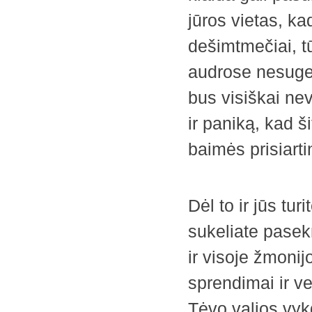
jūros vietas, kad
dešimtmečiai, tū
audrose nesugeb
bus visiškai nev
ir paniką, kad š
baimės prisiartin
Dėl to ir jūs tu
sukeliate pase
ir visoje žmonij
sprendimai ir ve
Tėvo valios vykd