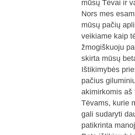
mūsų Tėvai ir v
Nors mes esame
mūsų pačių apli
veikiame kaip t
žmogiškuoju pav
skirta mūsų be
Ištikimybės pri
pačius gilumini
akimirkomis aš t
Tėvams, kurie ma
gali sudaryti d
patikrinta manoj