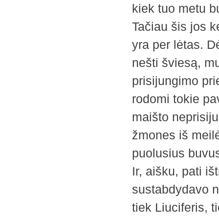
kiek tuo metu bu
Tačiau šis jos 
yra per lėtas. D
nešti šviesą, mu
prisijungimo pr
rodomi tokie pav
maišto neprisij
žmones iš meilė
puolusius buvu
Ir, aišku, pati 
sustabdydavo nu
tiek Liuciferis,