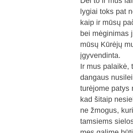
Dėl to ir mus la
lygiai toks pat
kaip ir mūsų pa
bei mėginimas j
mūsų Kūrėjų mum
įgyvendinta.
Ir mus palaikė, t
dangaus nusilei
turėjome patys n
kad šitaip nesiel
ne žmogus, kuri
tamsiems sielos
mes galime būti