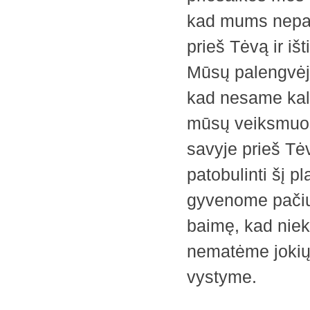
kad mums nepate
prieš Tėvą ir i
Mūsų palengvėj
kad nesame kalt
mūsų veiksmuos
savyje prieš Tė
patobulinti šį p
gyvenome pačiu 
baimę, kad niek
nematėme jokių
vystyme.