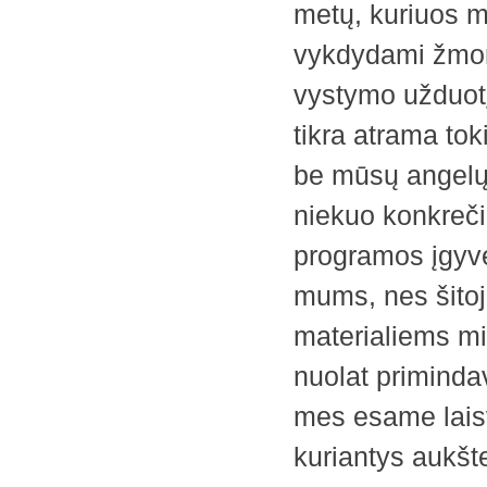
metų, kuriuos m
vykdydami žmoni
vystymo užduot
tikra atrama tok
be mūsų angelų 
niekuo konkreči
programos įgyve
mums, nes šitoj
materialiems mi
nuolat priminda
mes esame laisv
kuriantys aukšte