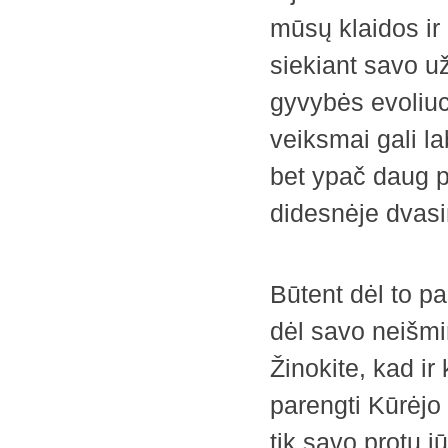
mūsų klaidos ir
siekiant savo u
gyvybės evoliuci
veiksmai gali l
bet ypač daug p
didesnėje dvasi
Būtent dėl to p
dėl savo neišmi
Žinokite, kad ir 
parengti Kūrėjo p
tik savo protu j