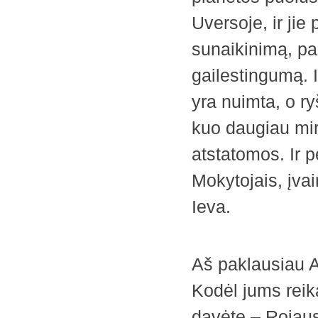
Uversoje, ir jie
sunaikinimą, pa
gailestingumą. I
yra nuimta, o ry
kuo daugiau mir
atstatomos. Ir p
Mokytojais, įva
Ieva.
Aš paklausiau A
Kodėl jums reika
davėte – Rojaus 