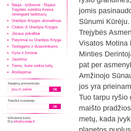
Nauja - ryškesnė - Rojaus
jomis pasinaudo
Trejybės suteikta šviesa
nerengiant laidotuvių
Sūnumi Kūrėju. 
Urantijos Knygos atsiradimas
Citatos iš Urantijos Knygos
Trejybės Asmeni
Jėzaus pokalbiai
Patyrimai su Urantijos Knyga
Visatos Motina 
Teologams ir dvasininkams
Minties Derintoj
Vyrui ir žmonai
Jaunimui
pat per asmeny
Tiems, kurie siekia turtų
Atsiliepimai
Amžinojo Sūnaus
Naujienų prenumerata:
jos yra priein
Tuo tarpu ryšio
Paieška svetainėje:
maišto pradžios
metų, kada įvyk
Ieškokime kartu
El.p.
info@urantija.lt
planetos puolus