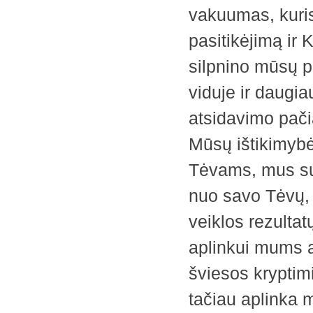
vakuumas, kuri
pasitikėjimą ir 
silpnino mūsų p
viduje ir daugia
atsidavimo pači
Mūsų ištikimybė
Tėvams, mus sul
nuo savo Tėvų, 
veiklos rezulta
aplinkui mums a
šviesos kryptim
tačiau aplinka mu