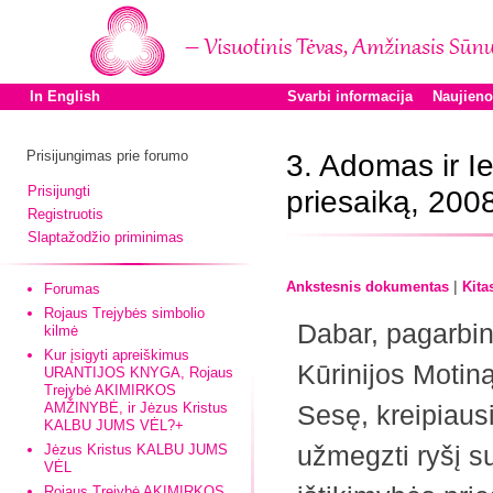
In English
Svarbi informacija
Naujien
Prisijungimas prie forumo
3. Adomas ir Ie
Prisijungti
priesaiką, 200
Registruotis
Slaptažodžio priminimas
|
Ankstesnis dokumentas
Kita
Forumas
Rojaus Trejybės simbolio
Dabar, pagarbin
kilmė
Kur įsigyti apreiškimus
Kūrinijos Motiną
URANTIJOS KNYGA, Rojaus
Trejybė AKIMIRKOS
AMŽINYBĖ, ir Jėzus Kristus
Sesę, kreipiaus
KALBU JUMS VĖL?+
užmegzti ryšį s
Jėzus Kristus KALBU JUMS
VĖL
Rojaus Trejybė AKIMIRKOS