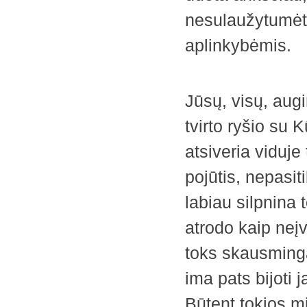
nesulaužytumėte
aplinkybėmis.
Jūsų, visų, aug
tvirto ryšio su 
atsiveria viduje
pojūtis, nepasit
labiau silpnina 
atrodo kaip neį
toks skausmingas
ima pats bijoti j
Būtent tokios m