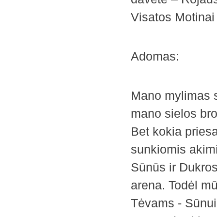
Visatos Motinai
Adomas:
Mano mylimas si
mano sielos bro
Bet kokia priesa
sunkiomis akimi
Sūnūs ir Dukros
arena. Todėl mū
Tėvams - Sūnui K