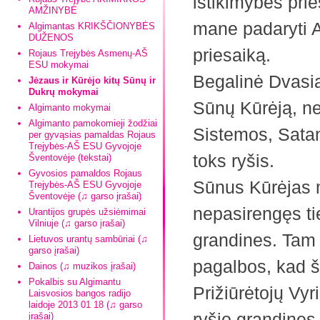
ištikimybės pri
AMŽINYBĖ
mane padaryti A
Algimantas KRIKŠČIONYBĖS
DUŽENOS
priesaiką.
Rojaus Trejybės Asmenų-AŠ
ESU mokymai
Begalinė Dvasia
Jėzaus ir Kūrėjo kitų Sūnų ir
Dukrų mokymai
Sūnų Kūrėją, ne
Algimanto mokymai
Algimanto pamokomieji žodžiai
Sistemos, Satani
per gyvąsias pamaldas Rojaus
Trejybės-AŠ ESU Gyvojoje
toks ryšis.
Šventovėje (tekstai)
Gyvosios pamaldos Rojaus
Sūnus Kūrėjas 
Trejybės-AŠ ESU Gyvojoje
Šventovėje (♫ garso įrašai)
nepasirengęs ti
Urantijos grupės užsiėmimai
Vilniuje (♫ garso įrašai)
grandines. Tam
Lietuvos urantų sambūriai (♫
garso įrašai)
pagalbos, kad š
Dainos (♫ muzikos įrašai)
Pokalbis su Algimantu
Prižiūrėtojų Vyr
Laisvosios bangos radijo
laidoje 2013 01 18 (♫ garso
ryšio grandines,
įrašai)