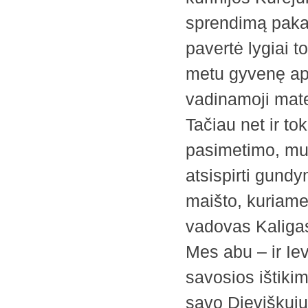
sprendimą pakar
pavertė lygiai to
metu gyvenę apl
vadinamoji mater
Tačiau net ir to
pasimetimo, mum
atsispirti gundy
maišto, kuriame
vadovas Kaligas
Mes abu – ir Ie
savosios ištiki
savo Dieviškųj