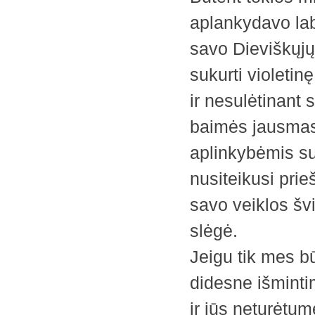
aplankydavo laba
savo Dieviškųjų
sukurti violetin
ir nesulėtinant
baimės jausmas
aplinkybėmis suk
nusiteikusi pri
savo veiklos švi
slėgė.
Jeigu tik mes b
didesne išmintim
ir jūs neturėtu