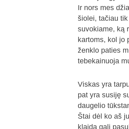
Ir nors mes dži
šiolei, tačiau 
suvokiame, ką r
kartoms, kol jo 
ženklo paties m
tebekainuoja mu
Viskas yra tarp
pat yra susiję 
daugelio tūksta
Štai dėl ko aš 
klaida gali pasu