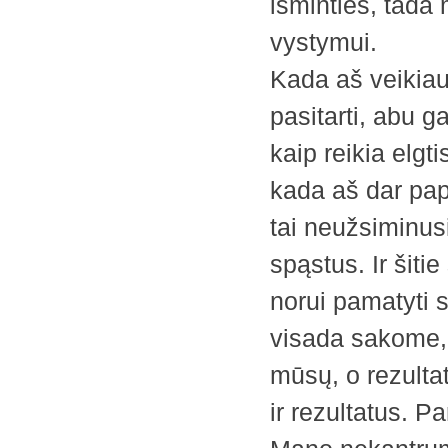
išminties, tada
vystymui.
Kada aš veikia
pasitarti, abu g
kaip reikia elgt
kada aš dar pap
tai neužsiminus
spąstus. Ir šit
norui pamatyti 
visada sakome, i
mūsų, o rezulta
ir rezultatus. Pa