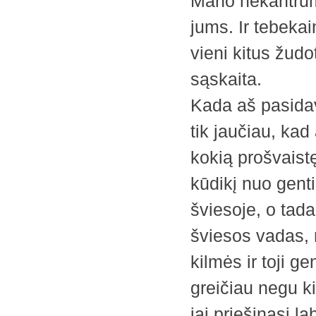
Mano nekantruma
jums. Ir tebekai
vieni kitus žudo
sąskaita.
Kada aš pasidav
tik jaučiau, kad
kokią prošvaistę
kūdikį nuo genti
šviesoje, o tada
šviesos vadas, n
kilmės ir toji g
greičiau negu ki
jai priešinasi la