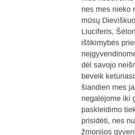
nes mes nieko 
mūsų Dieviškuo
Liuciferis, Šėto
ištikimybės pri
neįgyvendinome 
dėl savojo neiš
beveik keturiasd
šiandien mes j
negalėjome iki g
paskleidimo ti
prisidėti, nes n
žmonijos gyveni