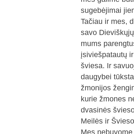
sugebėjimai ji
Tačiau ir mes, 
savo Dieviškųjų
mums parengtus 
įsiviešpatautų i
šviesa. Ir sav
daugybei tūksta
žmonijos žengim
kurie žmones ne 
dvasinės šviesos
Meilės ir Švieso
Mes nebuvome k