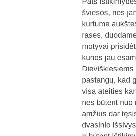
Pats ištikimybės
šviesos, nes ja
kurtume aukšte
rases, duodame 
motyvai prisidėt
kurios jau esam
Dieviškiesiems 
pastangų, kad ge
visą ateities k
nes būtent nuo 
amžius dar tęsis
dvasinio išsivy