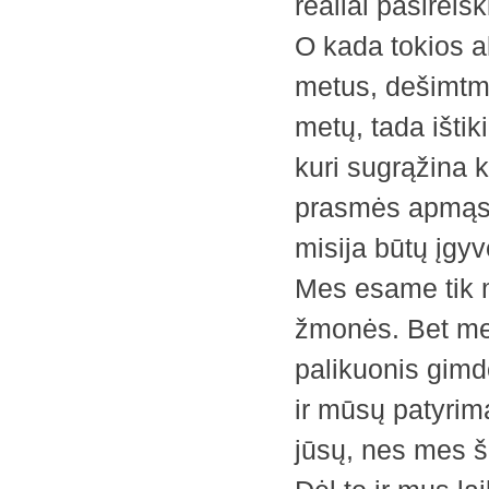
realiai pasireiš
O kada tokios ak
metus, dešimtme
metų, tada išti
kuri sugrąžina k
prasmės apmąsty
misija būtų įgyv
Mes esame tik m
žmonės. Bet mes
palikuonis gimdo
ir mūsų patyrima
jūsų, nes mes š