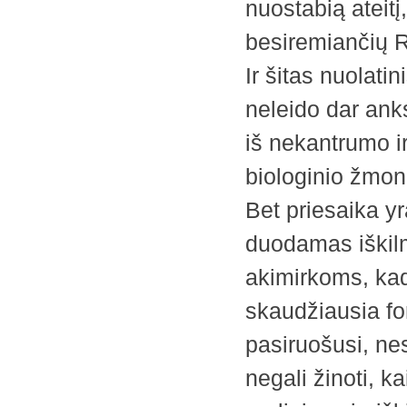
nuostabią ateit
besiremiančių 
Ir šitas nuolat
neleido dar ank
iš nekantrumo i
biologinio žmon
Bet priesaika yr
duodamas iškilm
akimirkoms, kad
skaudžiausia fo
pasiruošusi, nes
negali žinoti, k