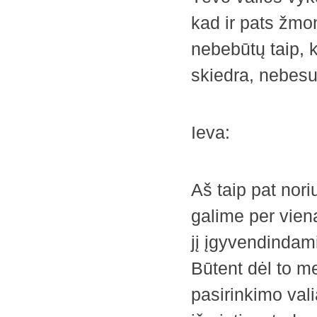
kad ir pats žmon
nebebūtų taip, k
skiedra, nebesug
Ieva:
Aš taip pat nori
galime per vieną
jį įgyvendindam
Būtent dėl to me
pasirinkimo vali