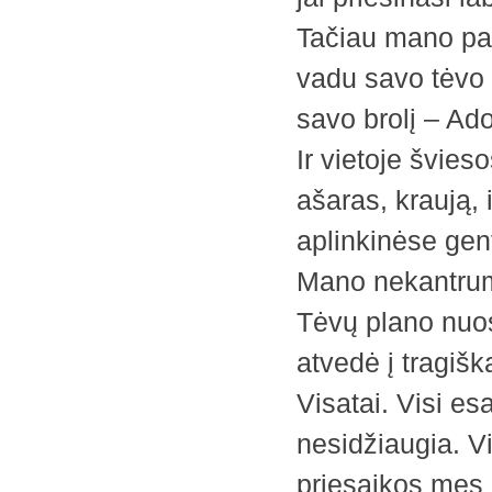
Tačiau mano pa
vadu savo tėvo g
savo brolį – Ad
Ir vietoje švies
ašaras, kraują, 
aplinkinėse gent
Mano nekantrum
Tėvų plano nuose
atvedė į tragišk
Visatai. Visi es
nesidžiaugia. Vi
priesaikos mes