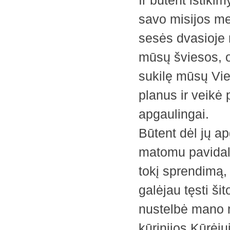
Ir būtent ištiki
savo misijos met
sesės dvasioje 
mūsų šviesos, o
sukilę mūsų Vie
planus ir veikė 
apgaulingai.
Būtent dėl jų a
matomu pavidalu,
tokį sprendimą,
galėjau tęsti ši
nustelbė mano 
kūrinijos Kūrėj