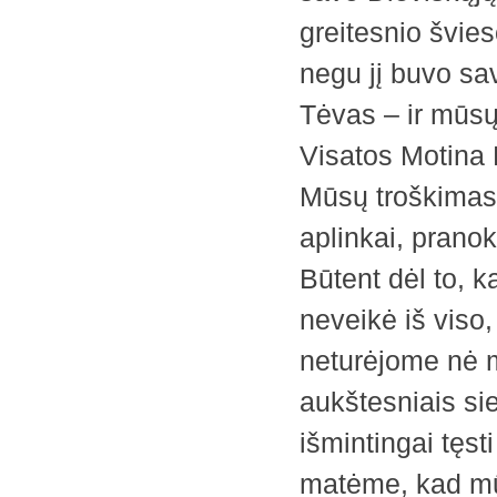
greitesnio švie
negu jį buvo sa
Tėvas – ir mūsų
Visatos Motina 
Mūsų troškimas 
aplinkai, pranok
Būtent dėl to, k
neveikė iš viso,
neturėjome nė m
aukštesniais sie
išmintingai tęst
matėme, kad mūs