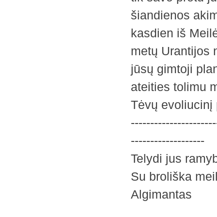
šiandienos akim
kasdien iš Meil
metų Urantijos n
jūsų gimtoji plan
ateities tolimu 
Tėvų evoliucinį
----------------------
-------------------
Telydi jus ramy
Su broliška mei
Algimantas