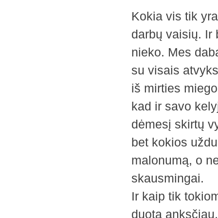
Kokia vis tik yr
darbų vaisių. Ir
nieko. Mes dab
su visais atvyks
iš mirties miego
kad ir savo kelyj
dėmesį skirtų v
bet kokios užduo
malonumą, o ne 
skausmingai.
Ir kaip tik toki
duota anksčiau, 