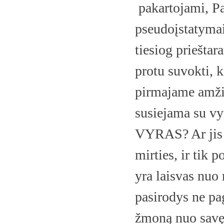
pakartojami, P
pseudoįstatymai 
tiesiog prieštar
protu suvokti, k
pirmajame amžiu
susiejama su vy
VYRAS? Ar jis t
mirties, ir tik 
yra laisvas nuo 
pasirodys ne paga
žmoną nuo savęs