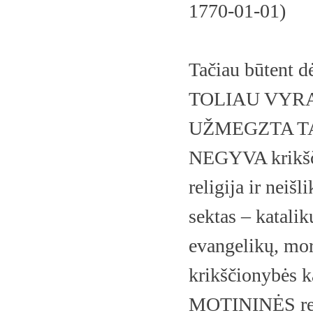
1770-01-01)
Tačiau būtent
TOLIAU VYRA
UŽMEGZTA TA
NEGYVA krikščio
religija ir neišl
sektas – katalik
evangelikų, mor
krikščionybės
MOTININĖS reli