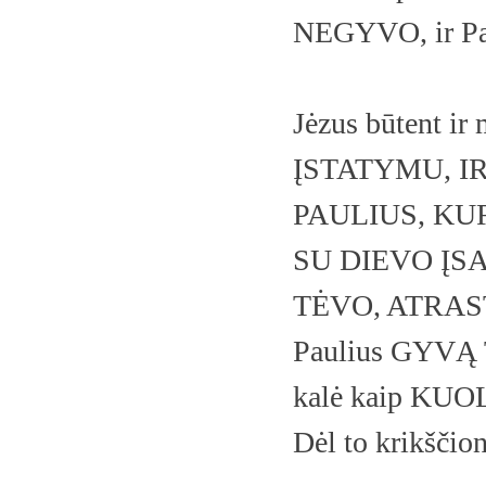
NEGYVO, ir Pa
Jėzus būtent i
ĮSTATYMU, I
PAULIUS, K
SU DIEVO ĮS
TĖVO, ATRAS
Paulius GYVĄ
kalė kaip KU
Dėl to krikšč