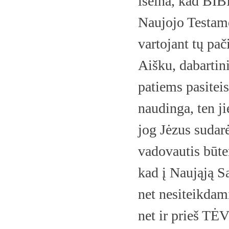
išeina, kad B
Naujojo Testame
vartojant tų p
Aišku, dabartini
patiems pasiteis
naudinga, ten j
jog Jėzus sud
vadovautis būten
kad į Naująją S
net nesiteikdami
net ir prieš T