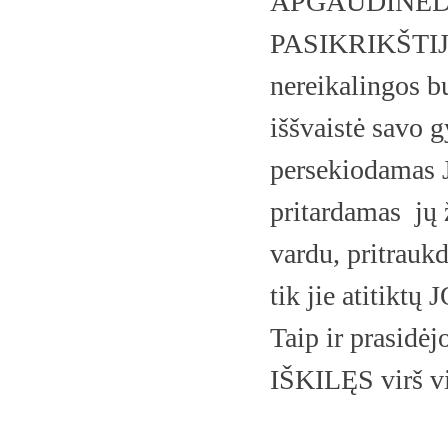
APGAUDINĖD
PASIKRIKŠTIJUSI
nereikalingos b
iššvaistė savo 
persekiodamas J
pritardamas
jų
vardu, pritrauk
tik jie atiti
Taip ir prasidė
IŠKILĘS virš 