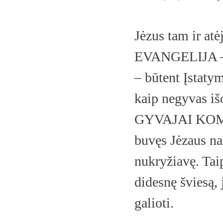
Jėzus tam ir 
EVANGELIJA 
– būtent Įstaty
kaip negyvas išo
GYVAJAI KOMUN
buvęs Jėzaus nai
nukryžiavę. Taip
didesnę šviesą, 
galioti.