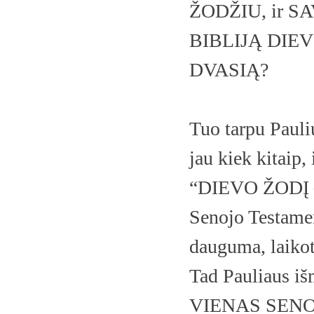
ŽODŽIU, ir 
BIBLIJĄ DIE
DVASIĄ?
Tuo tarpu Pauli
jau kiek kitaip,
“DIEVO ŽODĮ –
Senojo Testament
dauguma, laikot
Tad Pauliaus i
VIENAS SENO