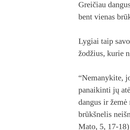
Greičiau dangu
bent vienas brū
Lygiai taip savo
žodžius, kurie n
“Nemanykite, jo
panaikinti jų at
dangus ir žemė n
brūkšnelis neiš
Mato, 5, 17-18)