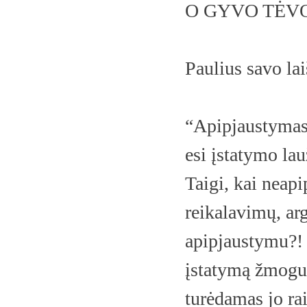
O GYVO TĖV
Paulius savo la
“Apipjaustymas 
esi įstatymo lau
Taigi, kai neap
reikalavimų, ar
apipjaustymu?! 
įstatymą žmogus
turėdamas jo rai