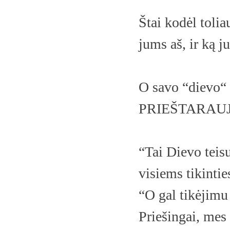
Štai kodėl tolia
jums aš, ir ką j
O savo “dievo“ 
PRIEŠTARAUJA
“Tai Dievo teis
visiems tikinti
“O gal tikėji
Priešingai, m