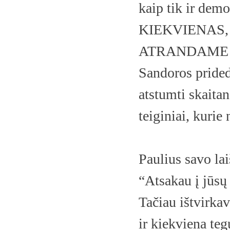
kaip tik ir dem
KIEKVIENAS
ATRANDAME TĖ
Sandoros prided
atstumti skaitan
teiginiai, kurie
Paulius savo lai
“Atsakau į jūsų
Tačiau ištvirka
ir kiekviena teg