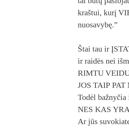
tai būtų pasibj
kraštui, kurį V
nuosavybę.”
Štai tau ir ĮS
ir raidės nei iš
RIMTU VEIDU va
JOS TAIP PAT
Todėl bažnyči
NES KAS YRA 
Ar jūs suvokiat