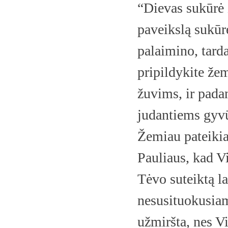
“Dievas sukūrė 
paveikslą sukūrė
palaimino, tard
pripildykite žem
žuvims, ir pada
judantiems gyv
Žemiau pateikia
Pauliaus, kad
Tėvo suteiktą l
nesusituokusiam
užmiršta, nes 