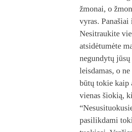
žmonai, o žmona
vyras. Panašiai 
Nesitraukite vie
atsidėtumėte ma
negundytų jūsų 
leisdamas, o ne
būtų tokie kaip 
vienas šiokią, k
“Nesusituokusie
pasilikdami toki