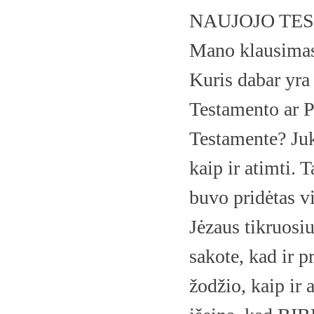
NAUJOJO TE
Mano klausimas 
Kuris dabar y
Testamento ar 
Testamente? Juk
kaip ir atimti. 
buvo pridėtas vi
Jėzaus tikruosi
sakote, kad ir 
žodžio, kaip ir 