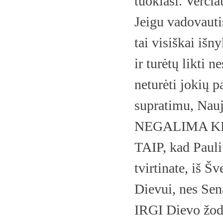
tuokiasi. Verčia
Jeigu vadovauti
tai visiškai išn
ir turėtų likti
neturėti jokių 
supratimu, Nauj
NEGALIMA KEI
TAIP, kad Pauli
tvirtinate, iš Š
Dievui, nes Sen
IRGI Dievo žod