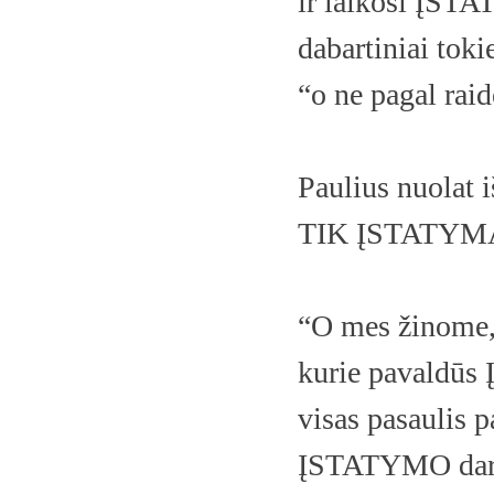
ir laikosi ĮSTAT
dabartiniai tokie
“o ne pagal raidę
Paulius nuolat
TIK ĮSTATYM
“O mes žinome,
kurie pavaldūs
visas pasaulis 
ĮSTATYMO darba