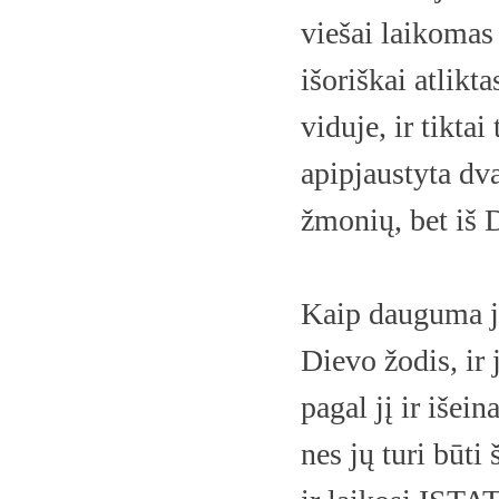
viešai laikomas 
išoriškai atlikta
viduje, ir tikta
apipjaustyta dva
žmonių, bet iš 
Kaip dauguma jū
Dievo žodis, ir 
pagal jį ir iše
nes jų turi būti 