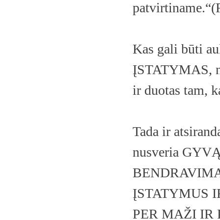
patvirtiname.“
Kas gali būti a
ĮSTATYMAS, nes
ir duotas tam
Tada ir atsiran
nusveria GY
BENDRAVIMA
ĮSTATYMUS IR
PER MAŽI IR