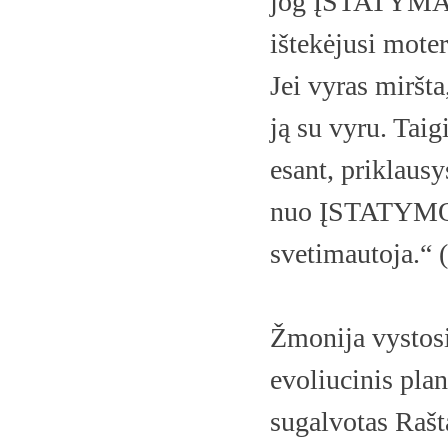
jog ĮSTATYMAS 
ištekėjusi mote
Jei vyras miršt
ją su vyru. Taig
esant, priklausy
nuo ĮSTATYMO i
svetimautoja.“ 
Žmonija vystosi 
evoliucinis pla
sugalvotas Rašta