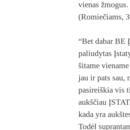
vienas žmogus.
(Romiečiams, 3
“Bet dabar BE 
paliudytas Įsta
šitame viename 
jau ir pats sau,
pasireiškia vis 
aukščiau ĮSTAT
kada yra aukšte
Todėl supranta