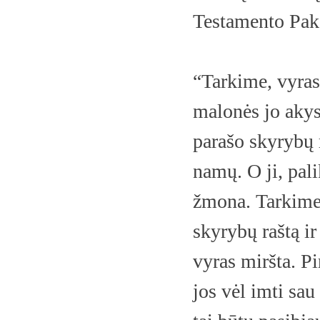
Testamento Paka
“Tarkime, vyras
malonės jo akys
parašo skyrybų r
namų. O ji, pal
žmona. Tarkime, 
skyrybų raštą ir
vyras miršta. Pi
jos vėl imti sa