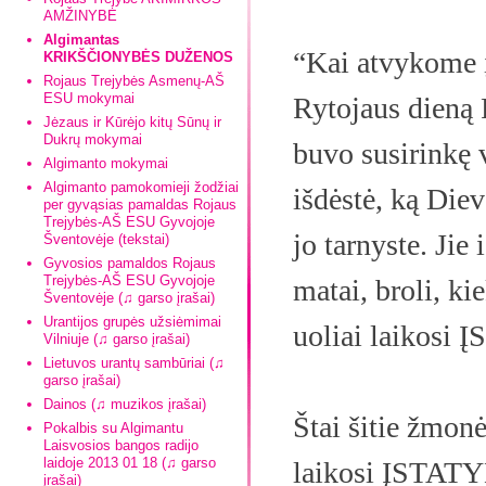
AMŽINYBĖ
Algimantas
“Kai atvykome į
KRIKŠČIONYBĖS DUŽENOS
Rojaus Trejybės Asmenų-AŠ
ESU mokymai
Rytojaus dieną 
Jėzaus ir Kūrėjo kitų Sūnų ir
Dukrų mokymai
buvo susirinkę v
Algimanto mokymai
Algimanto pamokomieji žodžiai
išdėstė, ką Die
per gyvąsias pamaldas Rojaus
Trejybės-AŠ ESU Gyvojoje
jo tarnyste. Jie
Šventovėje (tekstai)
Gyvosios pamaldos Rojaus
Trejybės-AŠ ESU Gyvojoje
matai, broli, kie
Šventovėje (♫ garso įrašai)
Urantijos grupės užsiėmimai
uoliai laikosi 
Vilniuje (♫ garso įrašai)
Lietuvos urantų sambūriai (♫
garso įrašai)
Dainos (♫ muzikos įrašai)
Štai šitie žmonė
Pokalbis su Algimantu
Laisvosios bangos radijo
laidoje 2013 01 18 (♫ garso
laikosi ĮSTATYM
įrašai)