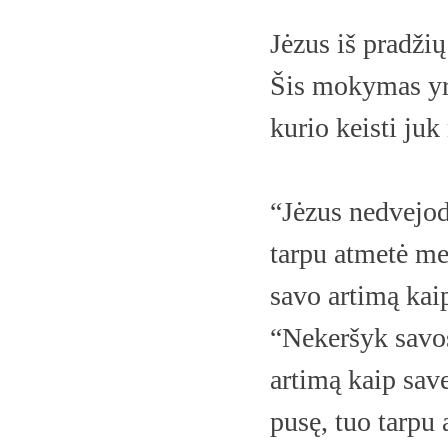
Jėzus iš pradži
Šis mokymas yra
kurio keisti ju
“Jėzus nedvejod
tarpu atmetė me
savo artimą kaip
“Nekeršyk savos
artimą kaip sav
pusę, tuo tarpu