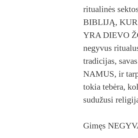
ritualinės sekto
BIBLIJĄ, KUR
YRA DIEVO ŽODI
negyvus ritualu
tradicijas, sa
NAMUS, ir tarpu
tokia tebėra, k
sudužusi religij
Gimęs NEGYVAS 