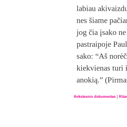
labiau akivaizd
nes šiame pačia
jog čia įsako ne
pastraipoje Pau
sako: “Aš norėč
kiekvienas turi 
anokią.” (Pirma
|
Ankstesnis dokumentas
Kita