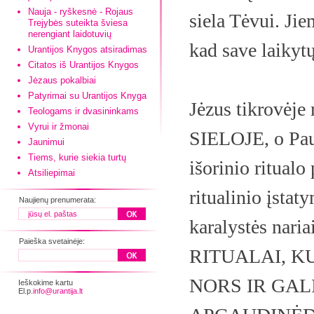
Nauja - ryškesnė - Rojaus
siela Tėvui. J
Trejybės suteikta šviesa
nerengiant laidotuvių
kad save laikytų
Urantijos Knygos atsiradimas
Citatos iš Urantijos Knygos
Jėzaus pokalbiai
Patyrimai su Urantijos Knyga
Jėzus tikrovėje
Teologams ir dvasininkams
Vyrui ir žmonai
SIELOJE, o Paul
Jaunimui
Tiems, kurie siekia turtų
išorinio ritualo 
Atsiliepimai
ritualinio įstat
Naujienų prenumerata:
karalystės nari
Paieška svetainėje:
RITUALAI, K
NORS IR GAL
Ieškokime kartu
El.p.
info@urantija.lt