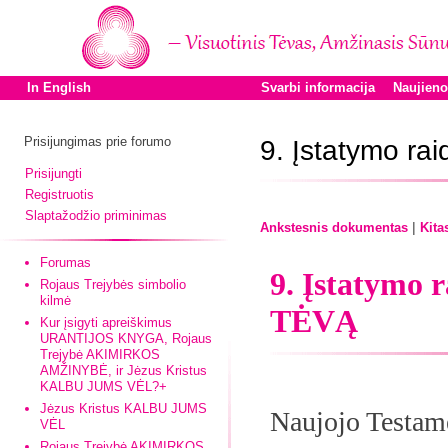
In English
Svarbi informacija
Naujien
Prisijungimas prie forumo
9. Įstatymo ra
Prisijungti
Registruotis
Slaptažodžio priminimas
|
Ankstesnis dokumentas
Kita
Forumas
9. Įstatymo 
Rojaus Trejybės simbolio
kilmė
TĖVĄ
Kur įsigyti apreiškimus
URANTIJOS KNYGA, Rojaus
Trejybė AKIMIRKOS
AMŽINYBĖ, ir Jėzus Kristus
KALBU JUMS VĖL?+
Jėzus Kristus KALBU JUMS
Naujojo Testame
VĖL
Rojaus Trejybė AKIMIRKOS