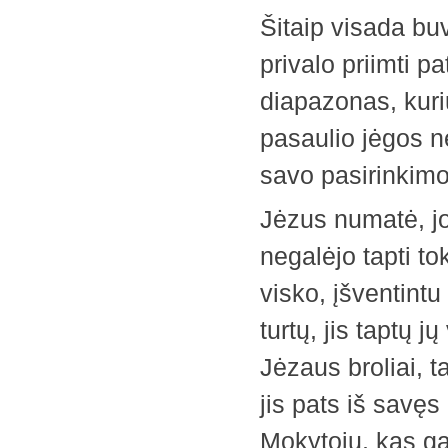
Šitaip visada b
privalo priimti p
diapazonas, kuriu
pasaulio jėgos n
savo pasirinkimo
Jėzus numatė, j
negalėjo tapti to
visko, įšventintu
turtų, jis taptų 
Jėzaus broliai, t
jis pats iš savę
Mokytoju, kas gal