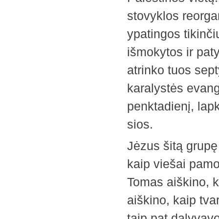
stovyklos reorgan
ypatingos tikinči
išmokytos ir pat
atrinko tuos sep
karalystės evang
penktadienį, lapkr
sios.
Jėzus šitą grup
kaip viešai pam
Tomas aiškino, k
aiškino, kaip tva
taip pat dalyvav