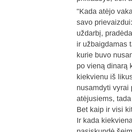
"Kada atėjo vaka
savo prievaizdui
uždarbį, pradėda
ir užbaigdamas ta
kurie buvo nusam
po vieną dinarą k
kiekvienu iš lik
nusamdyti vyrai
atėjusiems, tada
Bet kaip ir visi k
Ir kada kiekvien
pasiskundė šeimi