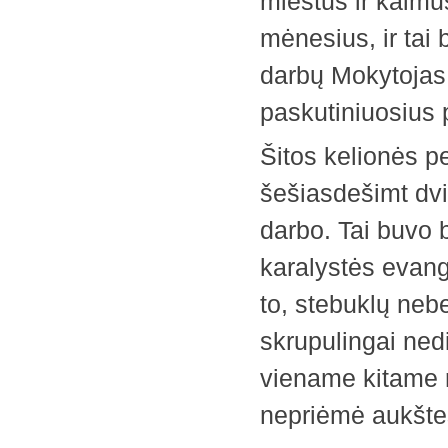
miestus ir kaimus
mėnesius, ir tai 
darbų Mokytojas 
paskutiniuosius 
Šitos kelionės p
šešiasdešimt dvi 
darbo. Tai buvo b
karalystės evange
to, stebuklų neb
skrupulingai nedi
viename kitame 
nepriėmė aukštes