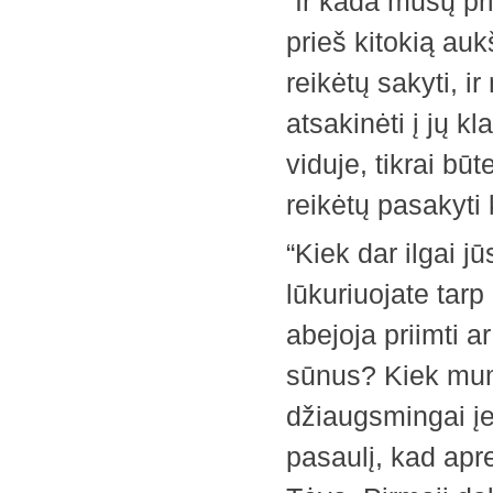
“Ir kada mūsų pr
prieš kitokią auk
reikėtų sakyti, i
atsakinėti į jų k
viduje, tikrai bū
reikėtų pasakyti 
“Kiek dar ilgai j
lūkuriuojate tar
abejoja priimti a
sūnus? Kiek mums
džiaugsmingai įei
pasaulį, kad apr