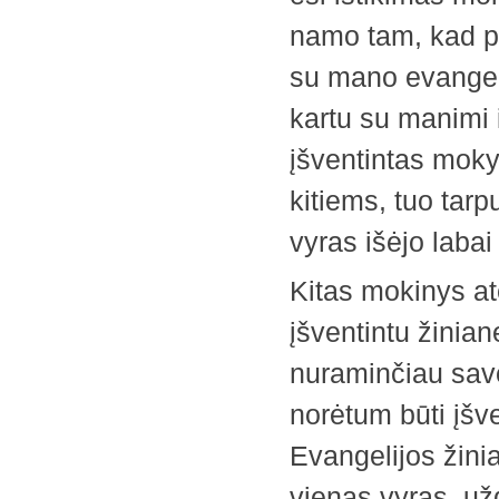
namo tam, kad pa
su mano evangeli
kartu su manimi i
įšventintas mokyt
kitiems, tuo tarpu
vyras išėjo labai
Kitas mokinys atė
įšventintu žinia
nuraminčiau savo 
norėtum būti įšven
Evangelijos žinia
vienas vyras, užd