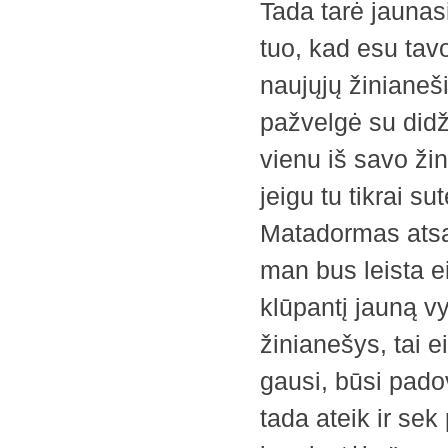
Tada tarė jaunas
tuo, kad esu tav
naujųjų žinianeši
pažvelgė su didži
vienu iš savo žin
jeigu tu tikrai su
Matadormas atsak
man bus leista ei
klūpantį jauną vy
žinianešys, tai ei
gausi, būsi pado
tada ateik ir sek