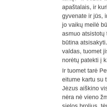
apaštalais, ir ku
gyvenate ir jūs, 
jo vaikų meilė bū
asmuo atsistotų t
būtina atsisakyti
valdas, tuomet j
norėtų patekti į k
Ir tuomet tarė P
eitume kartu su t
Jėzus aiškino vis
nėra nė vieno žm
sielos brolius, t