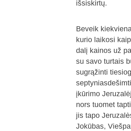
išsiskirtų.
Beveik kiekviena
kurio laikosi ka
dalį kainos už p
su savo turtais b
sugrąžinti tiesio
septyniasdešimti
įkūrimo Jeruzalėj
nors tuomet tapti
jis tapo Jeruzal
Jokūbas, Viešpat