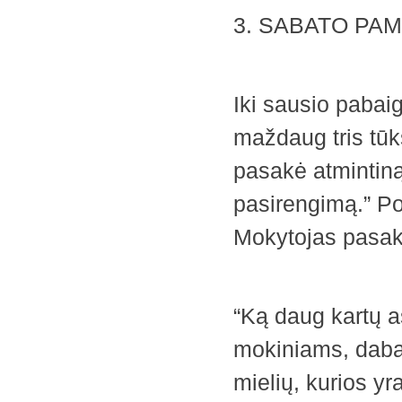
3. SABATO PA
Iki sausio pabai
maždaug tris tūk
pasakė atmintiną
pasirengimą.” P
Mokytojas pasak
“Ką daug kartų 
mokiniams, dabar 
mielių, kurios yr