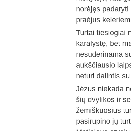
norėjęs padaryti 
praėjus keleriems
Turtai tiesiogia
karalystę, bet me
nesuderinama su
aukščiausio laip
neturi dalintis 
Jėzus niekada nem
šių dvylikos ir 
žemiškuosius turt
pasirūpino jų tur