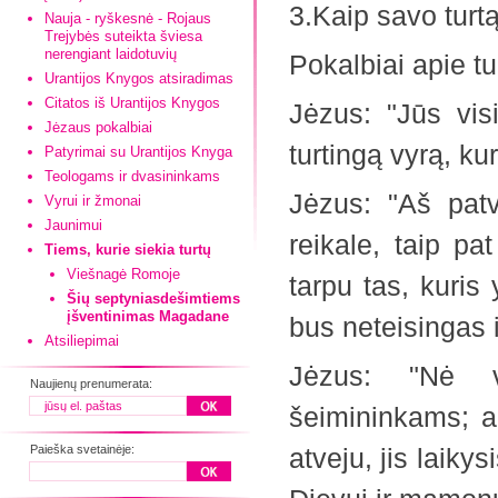
3.Kaip savo turt
Nauja - ryškesnė - Rojaus
Trejybės suteikta šviesa
nerengiant laidotuvių
Pokalbiai apie tu
Urantijos Knygos atsiradimas
Citatos iš Urantijos Knygos
Jėzus: "Jūs vis
Jėzaus pokalbiai
turtingą vyrą, ku
Patyrimai su Urantijos Knyga
Teologams ir dvasininkams
Jėzus: "Aš patv
Vyrui ir žmonai
Jaunimui
reikale, taip pa
Tiems, kurie siekia turtų
Viešnagė Romoje
tarpu tas, kuris
Šių septyniasdešimtiems
įšventinimas Magadane
bus neteisingas i
Atsiliepimai
Jėzus: "Nė v
Naujienų prenumerata:
šeimininkams; ar
Paieška svetainėje:
atveju, jis laiky