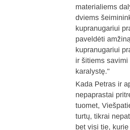
materialiems dal
dviems šeiminink
kupranugariui pr
paveldėti amžiną
kupranugariui pra
ir šitiems savim
karalystę."
Kada Petras ir ap
nepaprastai pritre
tuomet, Viešpatie,
turtų, tikrai nep
bet visi tie, kurie