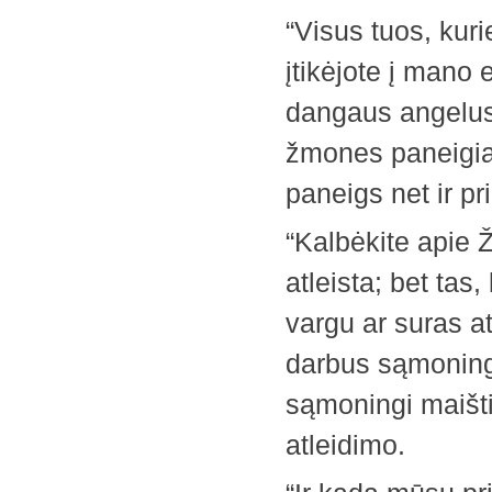
“Visus tuos, kuri
įtikėjote į mano 
dangaus angelus;
žmones paneigia 
paneigs net ir p
“Kalbėkite apie Ž
atleista; bet tas,
vargu ar suras a
darbus sąmoninga
sąmoningi maišt
atleidimo.