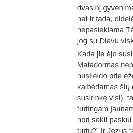
dvasinį gyvenimą
net ir tada, did
nepasiekiama Tėv
jog su Dievu vi
Kada jie ėjo susi
Matadormas nepasi
nusileido prie ež
kalbėdamas šių d
susirinkę visi),
turtingam jaunam 
nori sekti paskui
turtų?” Ir Jėzus t