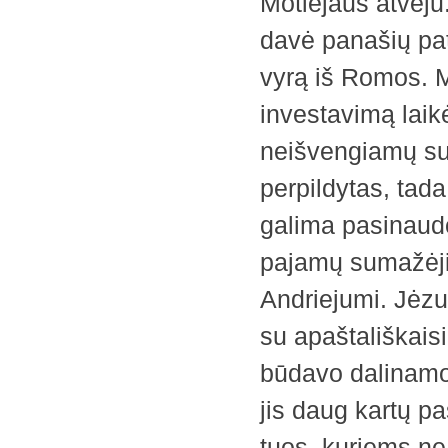
Motiejaus atveju
davė panašių pa
vyrą iš Romos. M
investavimą laik
neišvengiamų su
perpildytas, tad
galima pasinaudot
pajamų sumažėji
Andriejumi. Jėz
su apaštališkaisi
būdavo dalinamo
jis daug kartų p
tuos, kuriems ne