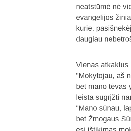
neatstūmė nė vie
evangelijos žini
kurie, pasišnekėj
daugiau nebetro
Vienas atkaklus
"Mokytojau, aš n
bet mano tėvas yr
leista sugrįžti n
"Mano sūnau, lap
bet Žmogaus Sūnu
esi ištikimas moki