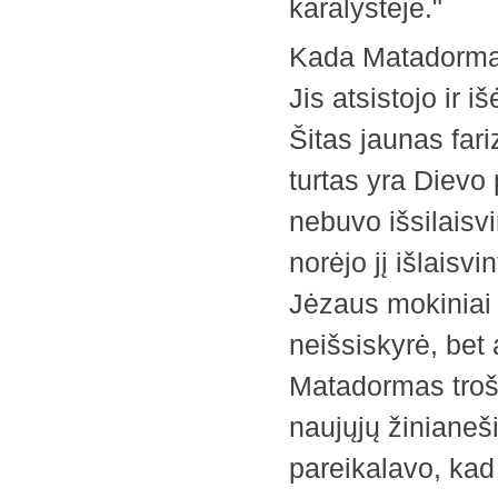
karalystėje."
Kada Matadormas 
Jis atsistojo ir i
Šitas jaunas fari
turtas yra Dievo
nebuvo išsilaisv
norėjo jį išlaisvi
Jėzaus mokiniai s
neišsiskyrė, bet 
Matadormas trošk
naujųjų žinianeši
pareikalavo, kad 