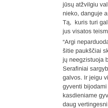
jūsų atžvilgiu va
nieko, danguje a
Tą, kuris turi gal
jus visatos teism
“Argi neparduoda
šitie paukščiai 
jų neegzistuoja b
Serafiniai sargyb
galvos. Ir jeigu v
gyventi bijodami 
kasdieniame gyv
daug vertingesni