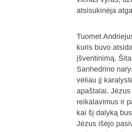
atsisukinėja atga
Tuomet Andriejus
kuris buvo atsidav
įšventinimą. Šit
Sanhedrino narys
vėliau jį karalys
apaštalai. Jėzus
reikalavimus ir p
kai šį dalyką bus
Jėzus išėjo pasiv