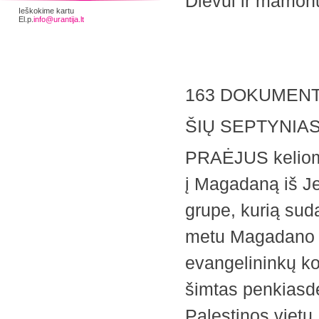
Dievui ir mamonu
Ieškokime kartu
El.p.
info@urantija.lt
163 DOKUMEN
ŠIŲ SEPTYNIA
PRAĖJUS kelioms
į Magadaną iš Je
grupe, kurią su
metu Magadano S
evangelininkų k
šimtas penkiasdeš
Palestinos vietų.