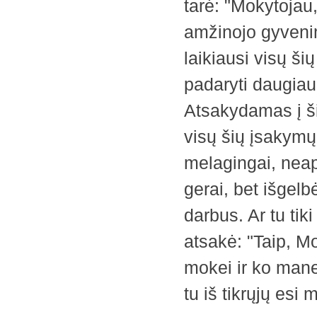
tarė: "Mokytojau,
amžinojo gyveni
laikiausi visų ši
padaryti daugiau
Atsakydamas į ši
visų šių įsakymų
melagingai, neap
gerai, bet išgelb
darbus. Ar tu tik
atsakė: "Taip, Mo
mokei ir ko mane
tu iš tikrųjų esi