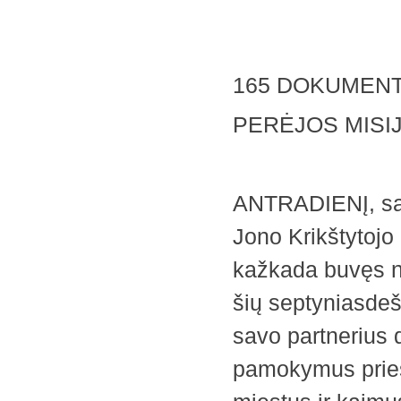
165 DOKUMEN
PERĖJOS MISI
ANTRADIENĮ, saus
Jono Krikštytojo 
kažkada buvęs n
šių septyniasdeš
savo partnerius 
pamokymus prieš 