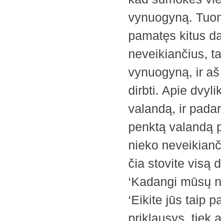
vynuogyną. Tuomet
pamatęs kitus da
neveikiančius, ta
vynuogyną, ir aš 
dirbti. Apie dvylik
valandą, ir pada
penktą valandą po
nieko neveikianči
čia stovite visą 
‘Kadangi mūsų n
‘Eikite jūs taip p
priklausys, tiek