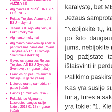
AMŽINYBĖ
karalystę, bet 
Algimantas KRIKŠČIONYBĖS
DUŽENOS
Jėzaus samprota
Rojaus Trejybės Asmenų-AŠ
ESU mokymai
"Nebijokite tų, k
Jėzaus ir Kūrėjo kitų Sūnų ir
Dukrų mokymai
po šito daugiau
Algimanto mokymai
Algimanto pamokomieji žodžiai
jums, nebijokite
per gyvąsias pamaldas Rojaus
Trejybės-AŠ ESU Gyvojoje
jog pažįstate t
Šventovėje (tekstai)
Gyvosios pamaldos Rojaus
išlaisvinti ir per
Trejybės-AŠ ESU Gyvojoje
Šventovėje (♫ garso įrašai)
Urantijos grupės užsiėmimai
Palikimo paskir
Vilniuje (♫ garso įrašai)
Lietuvos urantų sambūriai (♫
Kas yra susiję su 
garso įrašai)
Dainos (♫ muzikos įrašai)
turtą, turės atsak
Pokalbis su Algimantu
Laisvosios bangos radijo
yra tokie: "1. Ki
laidoje 2013 01 18 (♫ garso
įrašai)