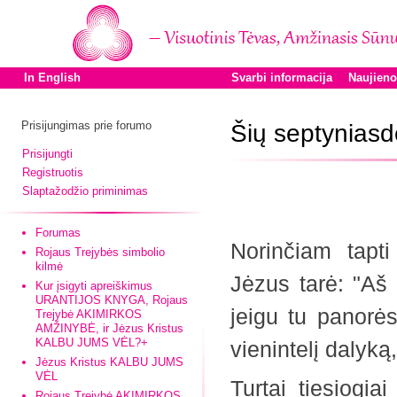
In English
Svarbi informacija
Naujien
Prisijungimas prie forumo
Šių septynias
Prisijungti
Registruotis
Slaptažodžio priminimas
Forumas
Norinčiam tapti
Rojaus Trejybės simbolio
kilmė
Jėzus tarė: "Aš 
Kur įsigyti apreiškimus
URANTIJOS KNYGA, Rojaus
jeigu tu panorės
Trejybė AKIMIRKOS
AMŽINYBĖ, ir Jėzus Kristus
KALBU JUMS VĖL?+
vienintelį dalyką,
Jėzus Kristus KALBU JUMS
VĖL
Turtai tiesiogi
Rojaus Trejybė AKIMIRKOS