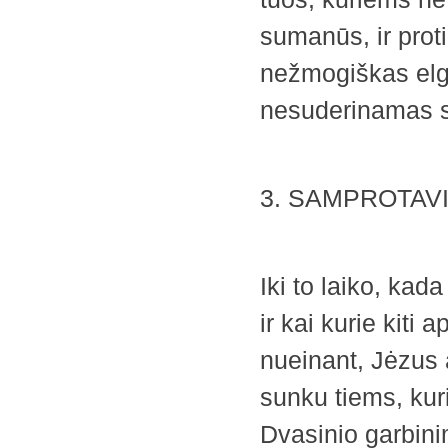
sumanūs, ir proti
nežmogiškas elge
nesuderinamas su
3. SAMPROTAV
Iki to laiko, ka
ir kai kurie kiti 
nueinant, Jėzus a
sunku tiems, kurie
Dvasinio garbini