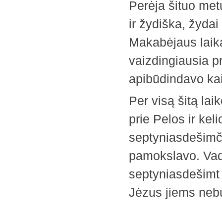
Perėja šituo met
ir žydiška, žydai
Makabėjaus laika
vaizdingiausia pr
apibūdindavo ka
Per visą šitą lai
prie Pelos ir kel
septyniasdešimči
pamokslavo. Vad
septyniasdešimt k
Jėzus jiems neb