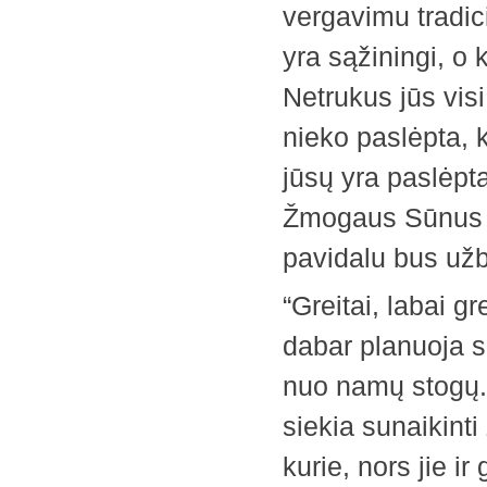
vergavimu tradici
yra sąžiningi, o 
Netrukus jūs vis
nieko paslėpta, k
jūsų yra paslėpta
Žmogaus Sūnus s
pavidalu bus už
“Greitai, labai gr
dabar planuoja sl
nuo namų stogų. 
siekia sunaikinti
kurie, nors jie i