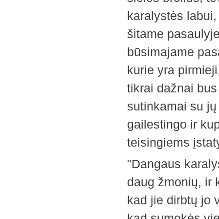
karalystės labui,
šitame pasaulyje
būsimajame pasa
kurie yra pirmieji
tikrai dažnai bus
sutinkamai su jų p
gailestingo ir k
teisingiems įst
"Dangaus karalys
daug žmonių, ir k
kad jie dirbtų jo
kad sumokės vien