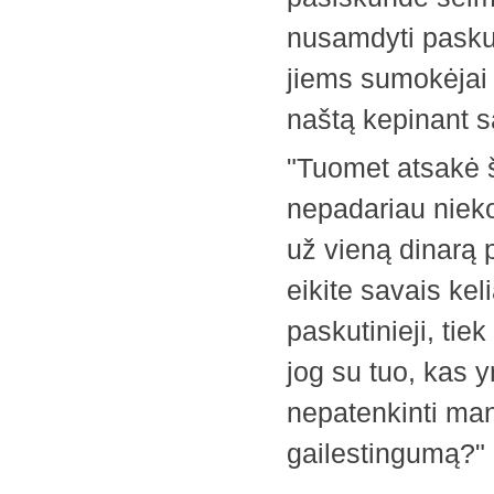
nusamdyti paskuti
jiems sumokėjai 
naštą kepinant sa
"Tuomet atsakė š
nepadariau nieko 
už vieną dinarą p
eikite savais kel
paskutinieji, tiek
jog su tuo, kas y
nepatenkinti man
gailestingumą?"