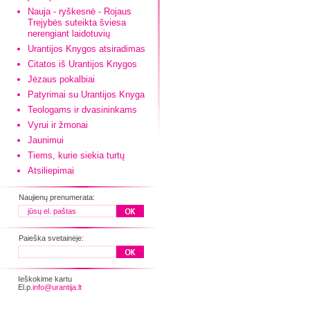
Nauja - ryškesnė - Rojaus
Trejybės suteikta šviesa
nerengiant laidotuvių
Urantijos Knygos atsiradimas
Citatos iš Urantijos Knygos
Jėzaus pokalbiai
Patyrimai su Urantijos Knyga
Teologams ir dvasininkams
Vyrui ir žmonai
Jaunimui
Tiems, kurie siekia turtų
Atsiliepimai
Naujienų prenumerata:
Paieška svetainėje:
Ieškokime kartu
El.p.
info@urantija.lt