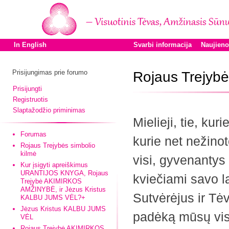
In English
Svarbi informacija
Naujien
Prisijungimas prie forumo
Rojaus Trejyb
Prisijungti
Registruotis
Slaptažodžio priminimas
Mielieji, tie, kuri
Forumas
kurie net nežinote
Rojaus Trejybės simbolio
kilmė
visi, gyvenantys
Kur įsigyti apreiškimus
URANTIJOS KNYGA, Rojaus
kviečiami savo la
Trejybė AKIMIRKOS
AMŽINYBĖ, ir Jėzus Kristus
Sutvėrėjus ir Tėv
KALBU JUMS VĖL?+
Jėzus Kristus KALBU JUMS
padėką mūsų vis
VĖL
Rojaus Trejybė AKIMIRKOS