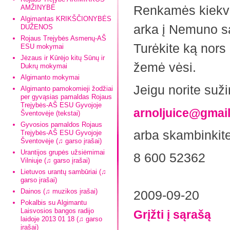
Renkamės kiekvie
AMŽINYBĖ
Algimantas KRIKŠČIONYBĖS
arka į Nemuno sa
DUŽENOS
Rojaus Trejybės Asmenų-AŠ
Turėkite ką nors p
ESU mokymai
Jėzaus ir Kūrėjo kitų Sūnų ir
žemė vėsi.
Dukrų mokymai
Algimanto mokymai
Jeigu norite suži
Algimanto pamokomieji žodžiai
per gyvąsias pamaldas Rojaus
Trejybės-AŠ ESU Gyvojoje
arnoljuice@gmai
Šventovėje (tekstai)
Gyvosios pamaldos Rojaus
arba skambinkit
Trejybės-AŠ ESU Gyvojoje
Šventovėje (♫ garso įrašai)
Urantijos grupės užsiėmimai
8 600 52362
Vilniuje (♫ garso įrašai)
Lietuvos urantų sambūriai (♫
garso įrašai)
Dainos (♫ muzikos įrašai)
2009-09-20
Pokalbis su Algimantu
Laisvosios bangos radijo
Grįžti į sąrašą
laidoje 2013 01 18 (♫ garso
įrašai)