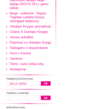
Laisvosios bangos radijo
laidoje 2013 01 18 (♫ garso
įrašai)
Nauja - ryškesnė - Rojaus
Trejybės suteikta šviesa
nerengiant laidotuvių
Urantijos Knygos atsiradimas
Citatos iš Urantijos Knygos
Jėzaus pokalbiai
Patyrimai su Urantijos Knyga
Teologams ir dvasininkams
Vyrui ir žmonai
Jaunimui
Tiems, kurie siekia turtų
Atsiliepimai
Naujienų prenumerata:
Paieška svetainėje:
Ieškokime kartu