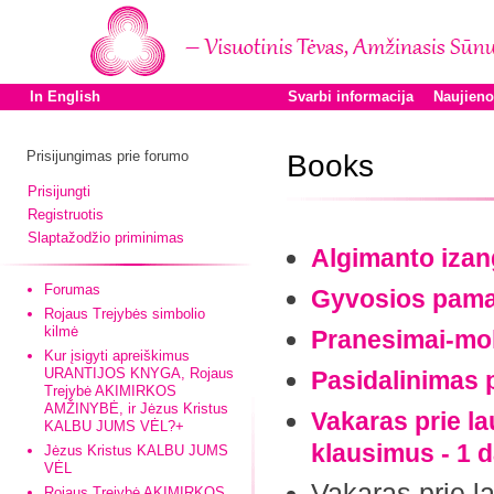
In English
Svarbi informacija
Naujien
Prisijungimas prie forumo
Books
Prisijungti
Registruotis
Slaptažodžio priminimas
Algimanto izan
Forumas
Gyvosios pama
Rojaus Trejybės simbolio
kilmė
Pranesimai-mo
Kur įsigyti apreiškimus
URANTIJOS KNYGA, Rojaus
Pasidalinimas 
Trejybė AKIMIRKOS
AMŽINYBĖ, ir Jėzus Kristus
Vakaras prie la
KALBU JUMS VĖL?+
klausimus - 1 d
Jėzus Kristus KALBU JUMS
VĖL
Vakaras prie l
Rojaus Trejybė AKIMIRKOS