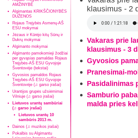
AMŽINYBĖ
klausimus - 2 
Algimantas KRIKŠČIONYBĖS
DUŽENOS
Rojaus Trejybės Asmenų-AŠ
ESU mokymai
Jėzaus ir Kūrėjo kitų Sūnų ir
Vakaras prie la
Dukrų mokymai
Algimanto mokymai
klausimus - 3 d
Algimanto pamokomieji žodžiai
per gyvąsias pamaldas Rojaus
Gyvosios pama
Trejybės-AŠ ESU Gyvojoje
Šventovėje (tekstai)
Pranesimai-mo
Gyvosios pamaldos Rojaus
Trejybės-AŠ ESU Gyvojoje
Pasidalinimas 
Šventovėje (♫ garso įrašai)
Urantijos grupės užsiėmimai
Samburio pabai
Vilniuje (♫ garso įrašai)
malda pries ke
Lietuvos urantų sambūriai
(♫ garso įrašai)
Lietuvos urantų 10
sambūris 2013 m.
Dainos (♫ muzikos įrašai)
Pokalbis su Algimantu