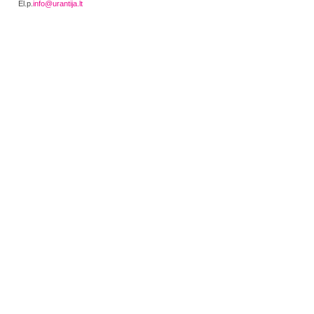
El.p.
info@urantija.lt