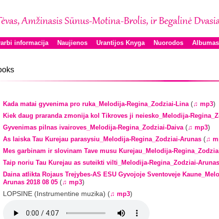
arbi informacija
Naujienos
Urantijos Knyga
Nuorodos
Albumas
ooks
(
)
Kada matai gyvenima pro ruka_Melodija-Regina_Zodziai-Lina
♫ mp3
Kiek daug praranda zmonija kol Tikroves ji neiesko_Melodija-Regina_
(
)
Gyvenimas pilnas ivairoves_Melodija-Regina_Zodziai-Daiva
♫ mp3
(
As laiska Tau Kurejau parasysiu_Melodija-Regina_Zodziai-Arunas
♫ m
Mes garbinam ir slovinam Tave musu Kurejau_Melodija-Regina_Zodzia
Taip noriu Tau Kurejau as suteikti vilti_Melodija-Regina_Zodziai-Aruna
Daina atlikta Rojaus Trejybes-AS ESU Gyvojoje Sventoveje Kaune_Melo
(
)
Arunas 2018 08 05
♫ mp3
LOPSINE (Instrumentine muzika) (
)
♫ mp3