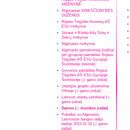
AMŽINYBĖ
Algimantas KRIKŠČIONYBĖS
DUŽENOS
Rojaus Trejybės Asmenų-AŠ
ESU mokymai
Jėzaus ir Kūrėjo kitų Sūnų ir
Dukrų mokymai
Algimanto mokymai
Algimanto pamokomieji žodžiai
per gyvąsias pamaldas Rojaus
Trejybės-AŠ ESU Gyvojoje
Šventovėje (tekstai)
Gyvosios pamaldos Rojaus
Trejybės-AŠ ESU Gyvojoje
Šventovėje (♫ garso įrašai)
Urantijos grupės užsiėmimai
Vilniuje (♫ garso įrašai)
Lietuvos urantų sambūriai (♫
garso įrašai)
Dainos (♫ muzikos įrašai)
Pokalbis su Algimantu
Laisvosios bangos radijo
laidoje 2013 01 18 (♫ garso
įrašai)