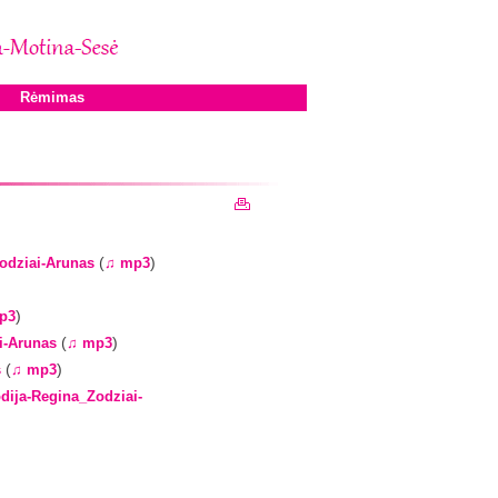
Rėmimas
(
)
Zodziai-Arunas
♫ mp3
)
p3
(
)
i-Arunas
♫ mp3
(
)
s
♫ mp3
dija-Regina_Zodziai-