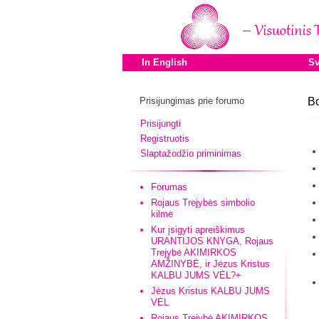
In English
Sv
Prisijungimas prie forumo
B
Prisijungti
Registruotis
Slaptažodžio priminimas
Forumas
Rojaus Trejybės simbolio
kilmė
Kur įsigyti apreiškimus
URANTIJOS KNYGA, Rojaus
Trejybė AKIMIRKOS
AMŽINYBĖ, ir Jėzus Kristus
KALBU JUMS VĖL?+
Jėzus Kristus KALBU JUMS
VĖL
Rojaus Trejybė AKIMIRKOS