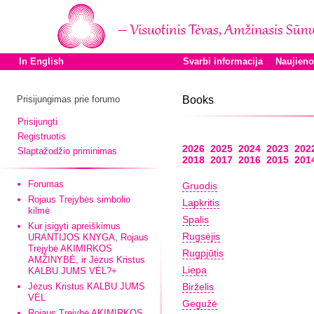
In English
Svarbi informacija
Naujien
Prisijungimas prie forumo
Books
Prisijungti
Registruotis
2026
2025
2024
2023
202
Slaptažodžio priminimas
2018
2017
2016
2015
201
Forumas
Gruodis
Rojaus Trejybės simbolio
Lapkritis
kilmė
Spalis
Kur įsigyti apreiškimus
Rugsėjis
URANTIJOS KNYGA, Rojaus
Trejybė AKIMIRKOS
Rugpjūtis
AMŽINYBĖ, ir Jėzus Kristus
Liepa
KALBU JUMS VĖL?+
Jėzus Kristus KALBU JUMS
Birželis
VĖL
Gegužė
Rojaus Trejybė AKIMIRKOS