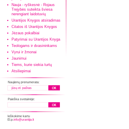
Nauja - ryškesnė - Rojaus
Trejybės suteikta šviesa
nerengiant laidotuvių
Urantijos Knygos atsiradimas
Citatos iš Urantijos Knygos
Jėzaus pokalbiai
Patyrimai su Urantijos Knyga
Teologams ir dvasininkams
Vyrui ir žmonai
Jaunimui
Tiems, kurie siekia turtų
Atsiliepimai
Naujienų prenumerata:
Paieška svetainėje:
Ieškokime kartu
El.p.
info@urantija.lt