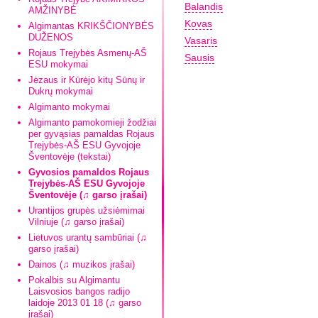
Balandis
AMŽINYBĖ
Kovas
Algimantas KRIKŠČIONYBĖS
DUŽENOS
Vasaris
Rojaus Trejybės Asmenų-AŠ
Sausis
ESU mokymai
Jėzaus ir Kūrėjo kitų Sūnų ir
Dukrų mokymai
Algimanto mokymai
Algimanto pamokomieji žodžiai
per gyvąsias pamaldas Rojaus
Trejybės-AŠ ESU Gyvojoje
Šventovėje (tekstai)
Gyvosios pamaldos Rojaus
Trejybės-AŠ ESU Gyvojoje
Šventovėje (♫ garso įrašai)
Urantijos grupės užsiėmimai
Vilniuje (♫ garso įrašai)
Lietuvos urantų sambūriai (♫
garso įrašai)
Dainos (♫ muzikos įrašai)
Pokalbis su Algimantu
Laisvosios bangos radijo
laidoje 2013 01 18 (♫ garso
įrašai)