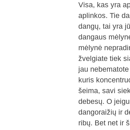
Visa, kas yra a
aplinkos. Tie d
dangų, tai yra j
dangaus mėlynę i
mėlynė nepradin
žvelgiate tiek s
jau nebematote t
kuris koncentruoj
šeima, savi siek
debesų. O jeigu 
dangoraižių ir 
ribų. Bet net ir 