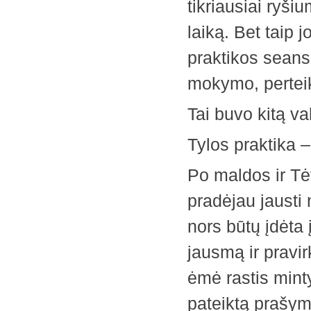
tikriausiai ryši
laiką. Bet taip 
praktikos seans
mokymo, perteik
Tai buvo kitą va
Tylos praktika 
Po maldos ir Tė
pradėjau jausti
nors būtų įdėta 
jausmą ir pravir
ėmė rastis mint
pateiktą prašym