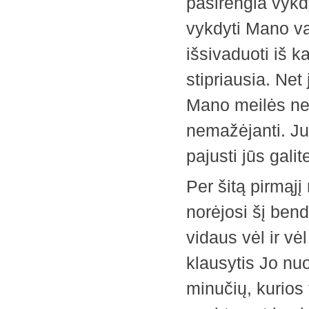
pasirengia vykd
vykdyti Mano val
išsivaduoti iš k
stipriausia. Net 
Mano meilės neįs
nemažėjanti. J
pajusti jūs galit
Per šitą pirmąj
norėjosi šį bend
vidaus vėl ir vė
klausytis Jo nu
minučių, kurios