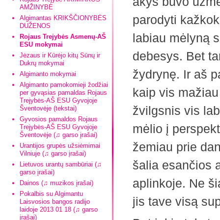
akys buvo užme
AMŽINYBĖ
parodyti kažkoki
Algimantas KRIKŠČIONYBĖS
DUŽENOS
labiau mėlyną s
Rojaus Trejybės Asmenų-AŠ
ESU mokymai
debesys. Bet ta
Jėzaus ir Kūrėjo kitų Sūnų ir
Dukrų mokymai
žydrynę. Ir aš p
Algimanto mokymai
Algimanto pamokomieji žodžiai
kaip vis mažiau
per gyvąsias pamaldas Rojaus
Trejybės-AŠ ESU Gyvojoje
žvilgsnis vis 
Šventovėje (tekstai)
Gyvosios pamaldos Rojaus
mėlio į perspekt
Trejybės-AŠ ESU Gyvojoje
Šventovėje (♫ garso įrašai)
žemiau prie dang
Urantijos grupės užsiėmimai
Vilniuje (♫ garso įrašai)
šalia esančios a
Lietuvos urantų sambūriai (♫
garso įrašai)
aplinkoje. Ne ši
Dainos (♫ muzikos įrašai)
Pokalbis su Algimantu
jis tave visą sup
Laisvosios bangos radijo
laidoje 2013 01 18 (♫ garso
įrašai)