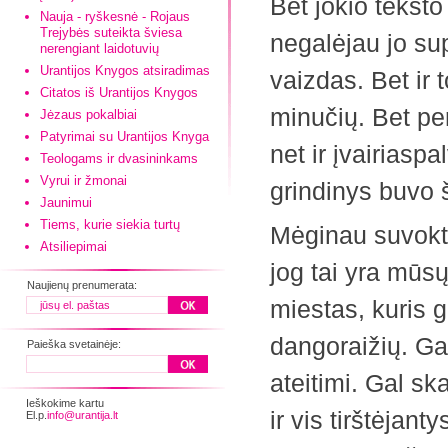
Bet jokio teksto
Nauja - ryškesnė - Rojaus
Trejybės suteikta šviesa
negalėjau jo sup
nerengiant laidotuvių
Urantijos Knygos atsiradimas
vaizdas. Bet ir 
Citatos iš Urantijos Knygos
minučių. Bet per
Jėzaus pokalbiai
Patyrimai su Urantijos Knyga
net ir įvairiasp
Teologams ir dvasininkams
Vyrui ir žmonai
grindinys buvo š
Jaunimui
Tiems, kurie siekia turtų
Mėginau suvokti
Atsiliepimai
jog tai yra mūs
Naujienų prenumerata:
miestas, kuris 
dangoraižių. Ga
Paieška svetainėje:
ateitimi. Gal sk
Ieškokime kartu
ir vis tirštėjan
El.p.
info@urantija.lt