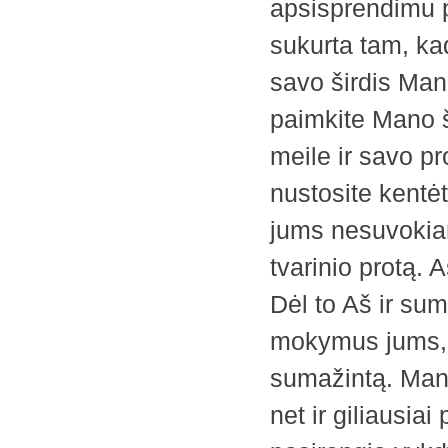
apsisprendimu 
sukurta tam, kad
savo širdis Mano
paimkite Mano š
meile ir savo p
nustosite kentė
jums nesuvokiam
tvarinio protą.
Dėl to Aš ir su
mokymus jums, 
sumažintą. Man
net ir giliausia