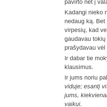
pavirto net į v
Kadangi nieko n
nedaug ką. Bet
virpesių, kad ve
gaudavau tokių
prašydavau vėl p
Ir dabar tie mok
klausimus.
Ir jums noriu pa
viduje; esantį vi
jums, kiekvien
vaikui.