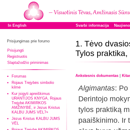
In English
Svarbi informacija
Naujien
Prisijungimas prie forumo
1. Tėvo dvasio
Prisijungti
Tylos praktika
Registruotis
Slaptažodžio priminimas
|
Ankstesnis dokumentas
Kita
Forumas
Rojaus Trejybės simbolio
Algimantas
: Po
kilmė
Kur įsigyti apreiškimus
Derintojo mokym
URANTIJOS KNYGA, Rojaus
Trejybė AKIMIRKOS
AMŽINYBĖ, ir Jėzus Kristus
tylos praktiką 
KALBU JUMS VĖL?+
paaiškinimo. Ir
Jėzus Kristus KALBU JUMS
VĖL
Rojaus Trejybė AKIMIRKOS