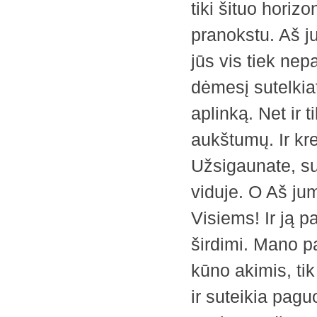
tiki šituo ­horiz
pranokstu. Aš 
jūs vis tiek nep
dėmesį sutelkiate
aplinką. Net ir t
aukštumų. Ir kre
Užsigaunate, sus
viduje. O Aš ju
Visiems! Ir ją pa
širdimi. Mano p
kūno akimis, tik 
ir suteikia pagu