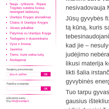
Nauja - ryškesnė - Rojaus
nesivadovauja 
Trejybės suteikta šviesa
nerengiant laidotuvių
Jūsų gyvybės fiz
Urantijos Knygos atsiradimas
Citatos iš Urantijos Knygos
tą kūną, kuris s
Jėzaus pokalbiai
Patyrimai su Urantijos Knyga
tebesinaudojanč
Teologams ir dvasininkams
kad jie – nesu
Vyrui ir žmonai
Jaunimui
judėjimo nebėra
Tiems, kurie siekia turtų
Atsiliepimai
likusi materija 
Naujienų prenumerata:
likti šalia irsta
gyvybinės energ
Paieška svetainėje:
Tuo tarpu gyvas 
Ieškokime kartu
gausius ištekliu
El.p.
info@urantija.lt