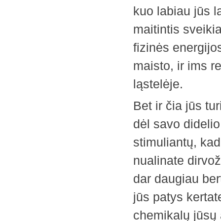
kuo labiau jūs l
maitintis ­sveiki
fizinės energijo
maisto, ir ims r
ląstelėje.
Bet ir čia jūs t
dėl savo dideli
stimuliantų, kad
nualinate dirvož
dar daugiau berti
jūs patys kertat
chemikalų jūsų 