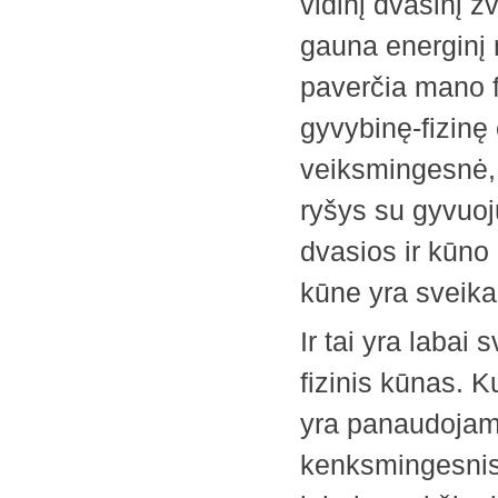
vidinį dvasinį ž
gauna energinį m
paverčia mano f
gyvybinę-fizinę e
veiksmingesnė,
ryšys su gyvuoj
dvasios ir kūno
kūne yra sveika 
Ir tai yra labai
fizinis kūnas. 
yra panaudojama 
kenksmingesnis 