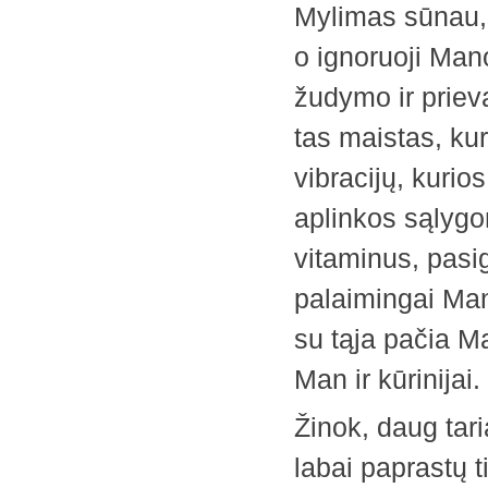
Mylimas sūnau, k
o ignoruoji Man
žudymo ir ­priev
tas maistas, kur
vibracijų, kurio
aplinkos sąlygo
vitaminus, pasig
palaimingai Mano
su tąja pačia M
Man ir kūrinijai.
Žinok, daug tar
labai paprastų t