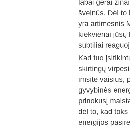
labai gerai žina
švelnūs. Dėl to i
yra ­artimesnis
kiekvienai jūsų 
subtiliai reaguoj
Kad tuo įsitikin
skirtingų virpes
imsite vaisius, ­
gyvybinės energ
prinokusį maist
dėl to, kad toks
energijos pasir