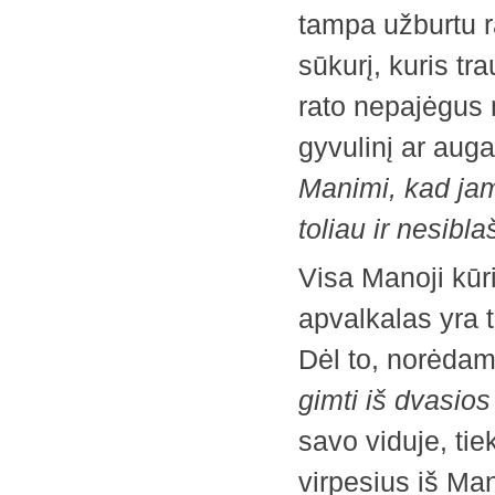
tampa užburtu r
sūkurį, kuris trau
rato nepajėgus 
gyvulinį ar aug
Manimi, kad jam
toliau ir nesibl
Visa Manoji kūr
apvalkalas yra 
Dėl to, norėdama
gimti iš dvasios
savo viduje, tiek
virpesius iš Man