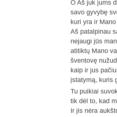
O Aš juk jums 
savo gyvybę sve
kuri yra ir Mano
Aš patalpinau sa
nejaugi jūs man
atitiktų Mano v
šventovę nužudy
kaip ir jus pači
įstatymą, kuris 
Tu puikiai suvok
tik dėl to, kad 
Ir jis nėra aukš