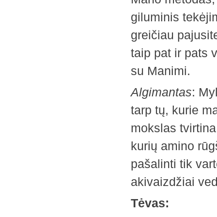
giluminis tekėji
greičiau pajusite
taip pat ir pat
su Manimi.
Algimantas
: My
tarp tų, kurie m
mokslas tvirtina
kurių amino rūgš
pašalinti tik va
akivaizdžiai ved
Tėvas: