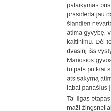
palaikymas bus t
prasideda jau d
šiandien nevarto
atima gyvybę, vi
kaltinimu. Dėl t
dvasinį išsivysty
Manosios gyvosio
tu pats puikiai 
atsisakymą atimt
labai panašius į
Tai ilgas etapas.
maži žingsneliai