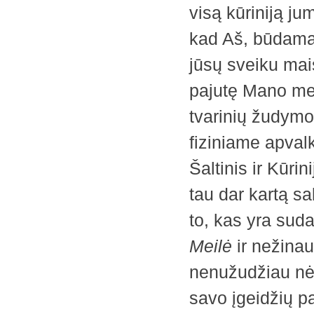
visą kūriniją ju
kad Aš, būdamas
jūsų sveiku mais
pajutę Mano mei
tvarinių žudymo
fiziniame apval
Šaltinis ir ­Kūri
tau dar kartą sa
to, kas yra sud
Meilė
ir nežinau
­nenužudžiau nė
savo ­įgeidžių p