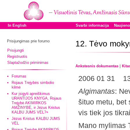
In English
Svarbi informacija
Naujien
Prisijungimas prie forumo
12. Tėvo moky
Prisijungti
Registruotis
Slaptažodžio priminimas
|
Ankstesnis dokumentas
Kita
Forumas
2006 01 31 13 
Rojaus Trejybės simbolio
kilmė
Algimantas
: Ne
Kur įsigyti apreiškimus
URANTIJOS KNYGA, Rojaus
šituo metu, bet
Trejybė AKIMIRKOS
AMŽINYBĖ, ir Jėzus Kristus
vis tiek jos tikr
KALBU JUMS VĖL?+
Jėzus Kristus KALBU JUMS
VĖL
Mano mylimas Tė
Rojaus Trejybė AKIMIRKOS