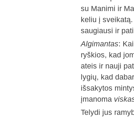
su Manimi ir Ma
keliu į sveikatą.
saugiausi ir pat
Algimantas
: Ka
ryškios, kad jom
ateis ir nauji ­
lygių, kad dabar
išsakytos minty
įmanoma
viska
Telydi jus ramy