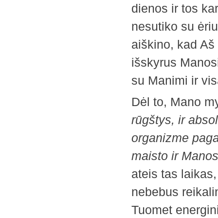
dienos ir tos ka
nesutiko su ėri
aiškino, kad Aš 
išskyrus Manosi
su Manimi ir vis
Dėl to, Mano m
rūgštys, ir abso
organizme paga
maisto ir Manos
ateis tas laikas
nebebus reikalin
Tuomet energini