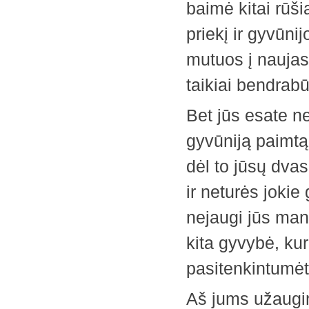
baimė kitai rūši
priekį ir gyvūni
mutuos į naujas,
taikiai bendrab
Bet jūs esate n
gyvūniją paimtą 
dėl to jūsų dvas
ir neturės joki
nejaugi jūs man
kita gyvybė, kur
pasitenkintumėt
Aš jums užaugin