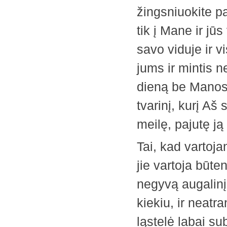
žingsniuokite p
tik į Mane ir jū
savo viduje ir v
jums ir mintis n
dieną be Manos
tvarinį, kurį Aš
meilę, pajutę ją
Tai, kad vartoja
jie vartoja būten
negyvą ­augalin
kiekiu, ir neat
ląstelė labai su