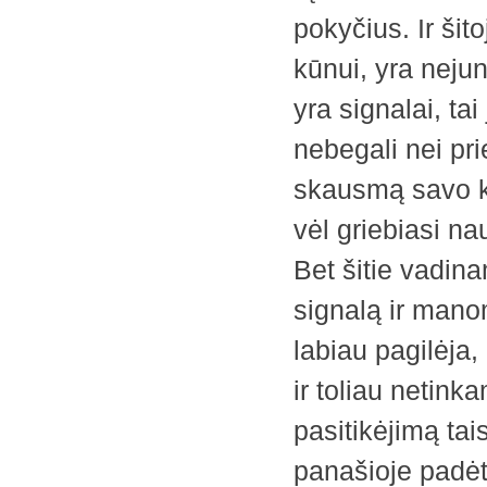
pokyčius. Ir šit
kūnui, yra neju
yra signalai, tai
nebegali nei prie
skausmą savo kū
vėl griebiasi na
Bet šitie vadina
signalą ir mano
labiau pagilėja
ir toliau netink
pasitikėjimą tai
panašioje padėt