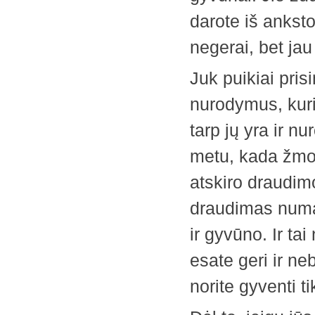
darote iš anksto
negerai, bet ja
Juk puikiai pri
nurodymus, kuri
tarp jų yra ir n
metu, kada žmo
atskiro draudimo
draudimas numa
ir gyvūno. Ir tai
esate geri ir n
norite gyventi t