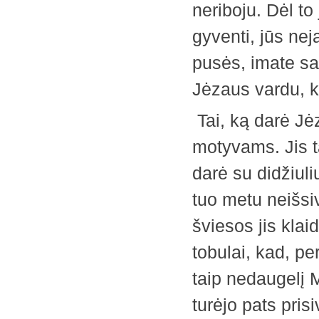
neriboju. Dėl to
gyventi, jūs ne
pusės, imate sa
Jėzaus vardu, ka
Tai, ką darė Jė
motyvams. Jis tą
darė su didžiul
tuo metu neišsi
šviesos jis klai
tobulai, kad, pe
taip nedaugelį M
turėjo pats prisi