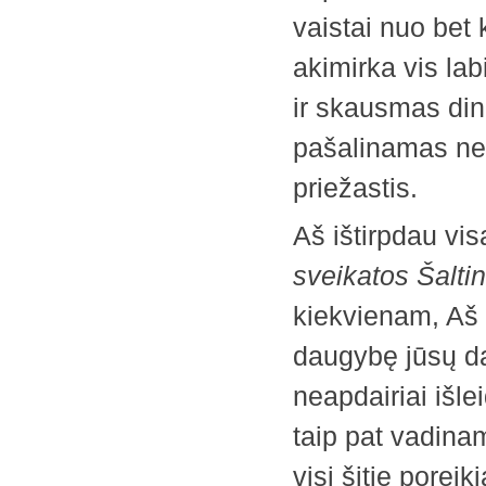
vaistai nuo bet 
akimirka vis lab
ir skausmas din
pašalinamas nesv
priežastis.
Aš ištirpdau visą
sveikatos Šaltin
kiekvienam, Aš 
daugybę jūsų da
neapdairiai išl
taip pat vadin
visi šitie porei