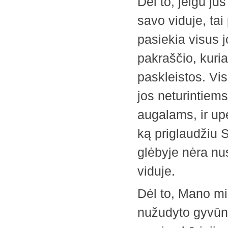
Dėl to, jeigu j
savo viduje, tai
pasiekia visus 
pakraščio, kuri
paskleistos. Visi
jos neturintiems
augalams, ir u
ką priglaudžiu 
glėbyje nėra nu
viduje.
Dėl to, Mano mi
nužudyto gyvūno 