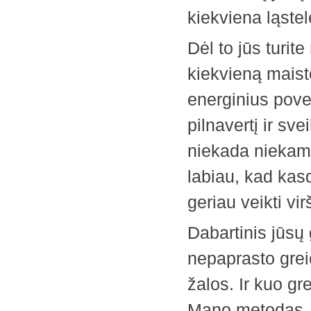
kiekviena ląstel
Dėl to jūs turit
kiekvieną maist
energinius ­pove
pilnavertį ir sv
niekada niekam
labiau, kad kasd
geriau veikti vi
Dabartinis jūsų
nepaprasto grei
žalos. Ir kuo gr
Mano metodas, be