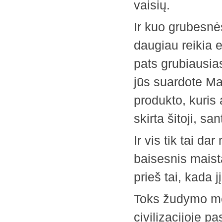
vaisių.
Ir kuo grubesnės
daugiau reikia e
pats grubiausias
jūs suardote Ma
produkto, kuris 
skirta šitoji, sa
Ir vis tik tai d
baisesnis maista
prieš tai, kada jį 
Toks žudymo me
civilizacijoje pa