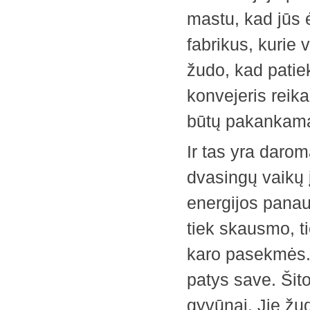
mastu, kad jūs 
fabrikus, kurie 
žudo, kad patie
konvejeris reika
būtų pakankamai
Ir tas yra daro
dvasingų vaikų
energijos panaud
tiek skausmo, t
karo pasekmės. J
patys save. Šit
gyvūnai. Jie žu