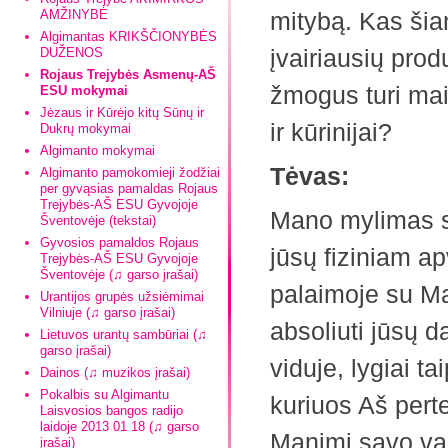
AMŽINYBĖ
mitybą. Kas šia
Algimantas KRIKŠČIONYBĖS
įvairiausių prod
DUŽENOS
Rojaus Trejybės Asmenų-AŠ
žmogus turi mait
ESU mokymai
Jėzaus ir Kūrėjo kitų Sūnų ir
ir kūrinijai?
Dukrų mokymai
Algimanto mokymai
Tėvas:
Algimanto pamokomieji žodžiai
per gyvąsias pamaldas Rojaus
Trejybės-AŠ ESU Gyvojoje
Mano mylimas s
Šventovėje (tekstai)
Gyvosios pamaldos Rojaus
jūsų fiziniam a
Trejybės-AŠ ESU Gyvojoje
Šventovėje (♫ garso įrašai)
palaimoje su Man
Urantijos grupės užsiėmimai
Vilniuje (♫ garso įrašai)
absoliuti jūsų 
Lietuvos urantų sambūriai (♫
garso įrašai)
viduje, lygiai t
Dainos (♫ muzikos įrašai)
Pokalbis su Algimantu
kuriuos Aš pert
Laisvosios bangos radijo
laidoje 2013 01 18 (♫ garso
Manimi savo vai
įrašai)