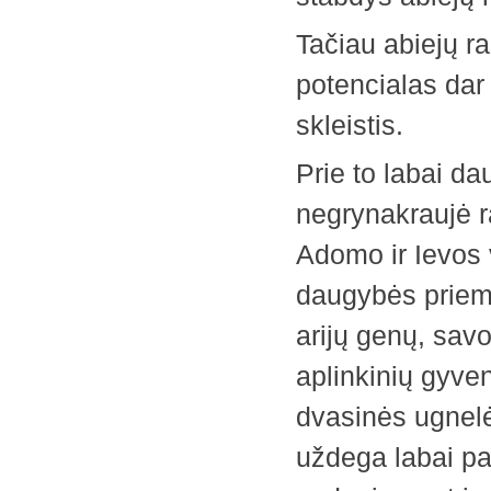
Tačiau abiejų r
potencialas dar 
skleistis.
Prie to labai da
negrynakraujė ra
Adomo ir Ievos v
daugybės priema
arijų genų, savo
aplinkinių gyven
dvasinės ugnelė
uždega labai pav