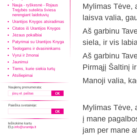
Mylimas Tėve, a
Nauja - ryškesnė - Rojaus
Trejybės suteikta šviesa
nerengiant laidotuvių
laisva valia, ga
Urantijos Knygos atsiradimas
Citatos iš Urantijos Knygos
Aš garbinu Tave,
Jėzaus pokalbiai
siela, ir vis labi
Patyrimai su Urantijos Knyga
Teologams ir dvasininkams
Aš garbinu Tave
Vyrui ir žmonai
Jaunimui
Pirmąjį Šaltinį i
Tiems, kurie siekia turtų
Atsiliepimai
Manoji valia, ka
Naujienų prenumerata:
Mylimas Tėve, a
Paieška svetainėje:
į mane pagalbos
Ieškokime kartu
El.p.
info@urantija.lt
jam per mane ats