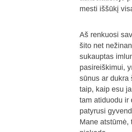
mesti iššūkį vis
Aš renkuosi sav
šito net nežinan
sukauptas imluma
pasireiškimui, y
sūnus ar dukra 
taip, kaip esu j
tam atiduodu ir 
patyrusi gyvend
Mane atstūmė, t