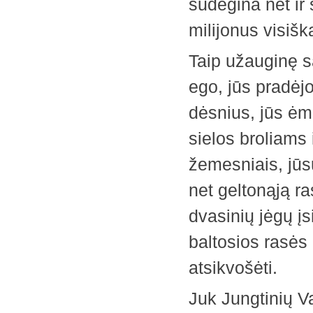
sudegina net ir 
milijonus visiš
Taip užauginę sa
ego, jūs pradėj
dėsnius, jūs ėmė
sielos broliams
žemesniais, jūs
net geltonąją r
dvasinių jėgų įs
baltosios rasės 
atsikvošėti.
Juk Jungtinių V