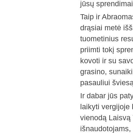
jūsų sprendimai
Taip ir Abraoma
drąsiai metė išš
tuometinius resu
priimti tokį spr
kovoti ir su sa
grasino, sunaiki
pasauliui šviesą
Ir dabar jūs pat
laikyti vergijo
vienodą Laisvą V
išnaudotojams, 