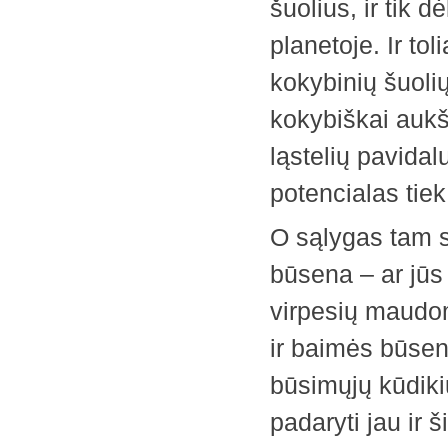
šuolius, ir tik 
planetoje. Ir tol
kokybinių šuolių
kokybiškai aukš
ląstelių pavida
potencialas tiek
O sąlygas tam su
būsena – ar jūs
virpesių maudom
ir baimės būsen
būsimųjų kūdiki
padaryti jau ir