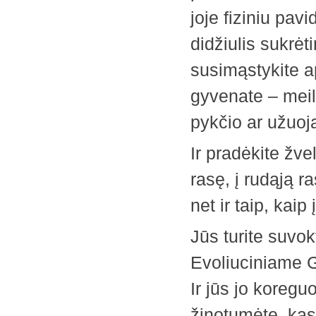
joje fiziniu pav
didžiulis sukrė
susimąstykite a
gyvenate – meil
pykčio ar užuoj
Ir pradėkite žvel
rasę, į rudąją r
net ir taip, kaip
Jūs turite suvok
Evoliuciniame G
Ir jūs jo koreguo
žinotumėte, kas