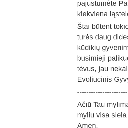
pajustumėte Pal
kiekviena ląstel
Štai būtent toki
turės daug dide
kūdikių gyvenim
būsimieji palik
tėvus, jau neka
Evoliucinis Gyv
----------------------
Ačiū Tau mylim
myliu visa siela 
Amen.