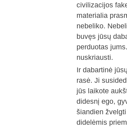
civilizacijos fa
materialia prasm
nebeliko. Nebeli
buvęs jūsų daba
perduotas jums.
nuskriausti.
Ir dabartinė jūs
rasė. Ji susided
jūs laikote aukšt
didesnį ego, gyv
šiandien žvelgti 
didelėmis priema