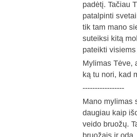
padėtį. Tačiau 
patalpinti sveta
tik tam mano sie
suteiksi kitą m
pateikti visiems
Mylimas Tėve, a
ką tu nori, ka
-----------------
Mano mylimas sū
daugiau kaip išo
veido bruožų. T
bruožais ir oda,