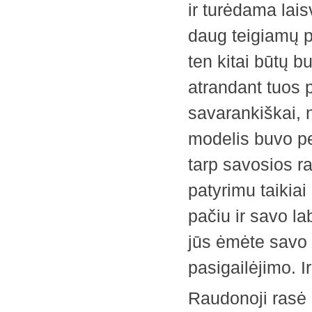
ir turėdama lais
daug teigiamų p
ten kitai būtų b
atrandant tuos 
savarankiškai, 
modelis buvo pe
tarp savosios ra
patyrimu taikiai
pačiu ir savo la
jūs ėmėte savo s
pasigailėjimo. I
Raudonoji rasė 