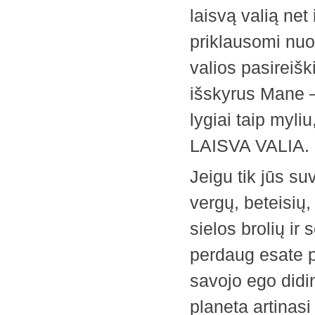
laisvą valią net 
priklausomi nuo
valios pasireiški
išskyrus Mane – 
lygiai taip myli
LAISVA VALIA.
Jeigu tik jūs s
vergų, beteisių
sielos brolių ir
perdaug esate p
savojo ego didi
planeta artinasi