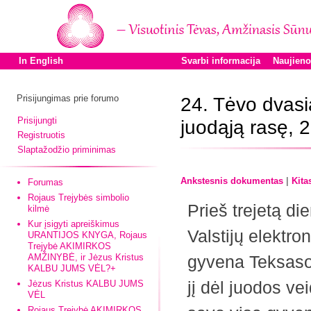
In English
Svarbi informacija
Naujien
Prisijungimas prie forumo
24. Tėvo dvasi
Prisijungti
juodąją rasę, 
Registruotis
Slaptažodžio priminimas
|
Ankstesnis dokumentas
Kita
Forumas
Rojaus Trejybės simbolio
Prieš trejetą di
kilmė
Kur įsigyti apreiškimus
Valstijų elektro
URANTIJOS KNYGA, Rojaus
Trejybė AKIMIRKOS
AMŽINYBĖ, ir Jėzus Kristus
gyvena Teksaso v
KALBU JUMS VĖL?+
jį dėl juodos ve
Jėzus Kristus KALBU JUMS
VĖL
Rojaus Trejybė AKIMIRKOS