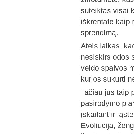
suteiktas visai k
iškrentate kaip 
sprendimą.
Ateis laikas, ka
nesiskirs odos s
veido spalvos ma
kurios sukurti 
Tačiau jūs taip p
pasirodymo plan
įskaitant ir ląs
Evoliucija, žen