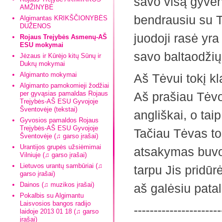
savo visą gyven
AMŽINYBĖ
bendrausiu su T
Algimantas KRIKŠČIONYBĖS
DUŽENOS
juodoji rasė yra 
Rojaus Trejybės Asmenų-AŠ
ESU mokymai
savo baltaodžių 
Jėzaus ir Kūrėjo kitų Sūnų ir
Dukrų mokymai
Algimanto mokymai
Aš Tėvui tokį kl
Algimanto pamokomieji žodžiai
per gyvąsias pamaldas Rojaus
Aš prašiau Tėvo
Trejybės-AŠ ESU Gyvojoje
Šventovėje (tekstai)
angliškai, o taip
Gyvosios pamaldos Rojaus
Trejybės-AŠ ESU Gyvojoje
Tačiau Tėvas to
Šventovėje (♫ garso įrašai)
Urantijos grupės užsiėmimai
atsakymas buvo
Vilniuje (♫ garso įrašai)
Lietuvos urantų sambūriai (♫
tarpu Jis pridūr
garso įrašai)
Dainos (♫ muzikos įrašai)
aš galėsiu patal
Pokalbis su Algimantu
Laisvosios bangos radijo
----------------------
laidoje 2013 01 18 (♫ garso
įrašai)