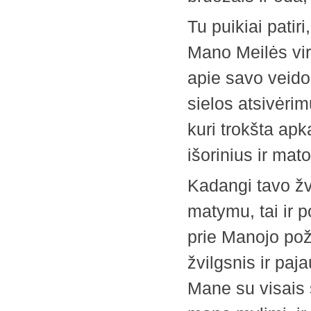
Tu puikiai pati
Mano Meilės vir
apie savo veido 
sielos atsivėri
kuri trokšta apk
išorinius ir ma
Kadangi tavo žv
matymu, tai ir p
prie Manojo pož
žvilgsnis ir paj
Mane su visais s