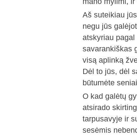
mano mylimi, ir 
Aš suteikiau jū
negu jūs galėjot
atskyriau pagal 
savarankiškas g
visą aplinką žve
Dėl to jūs, dėl 
būtumėte seniai
O kad galėtų gyv
atsirado skirtin
tarpusavyje ir su
sesėmis nebend