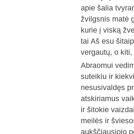
apie šalia tvyra
žvilgsnis matė 
kurie į viską žv
tai Aš esu šitai
vergautų, o kiti
Abraomui vedima
suteikiu ir kiek
nesusivaldęs p
atskiriamus va
ir šitokie vaizda
meilės ir švies
aukščiausiojo po