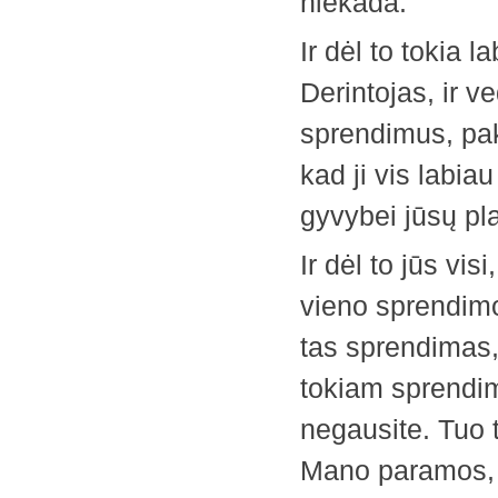
niekada.
Ir dėl to tokia 
Derintojas, ir v
sprendimus, pak
kad ji vis labi
gyvybei jūsų pl
Ir dėl to jūs vis
vieno sprendimo
tas sprendimas,
tokiam sprendi
negausite. Tuo t
Mano paramos, b