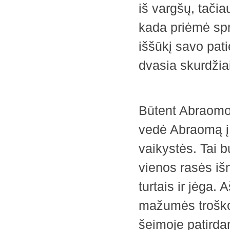
iš vargšų, tačia
kada priėmė sp
iššūkį savo pati
dvasia skurdžia
Būtent Abraomo 
vedė Abraomą į 
vaikystės. Tai 
vienos rasės iš
turtais ir jėga. 
mažumės troško 
šeimoje patirda