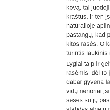
kovą, tai juodoj
kraštus, ir ten 
natūralioje apli
pastangų, kad pr
kitos rasės. O k
turintis laukinis
Lygiai taip ir g
rasėmis, dėl to 
dabar gyvena la
vidų nenoriai įs
seses su jų pasau
stabdys abiejų 