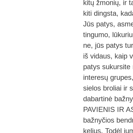
kitų žmonių, ir 
kiti dingsta, ka
Jūs patys, asmen
tingumo, lūkuriu
ne, jūs patys tur
iš vidaus, kaip v
patys sukursite 
interesų grupes, 
sielos broliai ir
dabartinė bažny
PAVIENIS IR ASM
bažnyčios bendr
kelius. Todėl ju