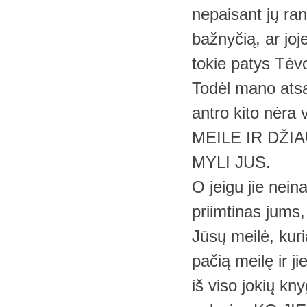
nepaisant jų ran
bažnyčią, ar joje
tokie patys Tėvo
Todėl mano ats
antro kito nėr
MEILE IR DŽIA
MYLI JUS.
O jeigu jie nein
priimtinas jums, 
Jūsų meilė, kuri
pačią meilę ir j
iš viso jokių kn