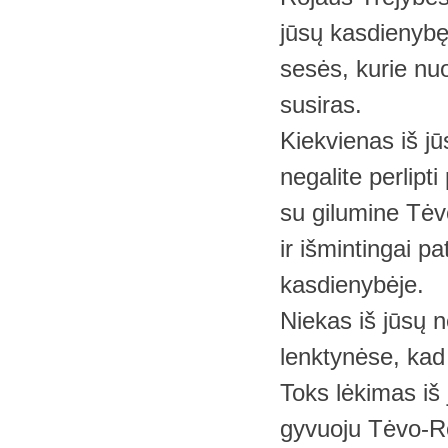
jūsų kasdienybę, 
sesės, kurie nuoš
susiras.
Kiekvienas iš jūs
negalite perlipt
su gilumine Tėvo
ir išmintingai p
kasdienybėje.
Niekas iš jūsų ner
lenktynėse, kad
Toks lėkimas iš 
gyvuoju Tėvo-Ro