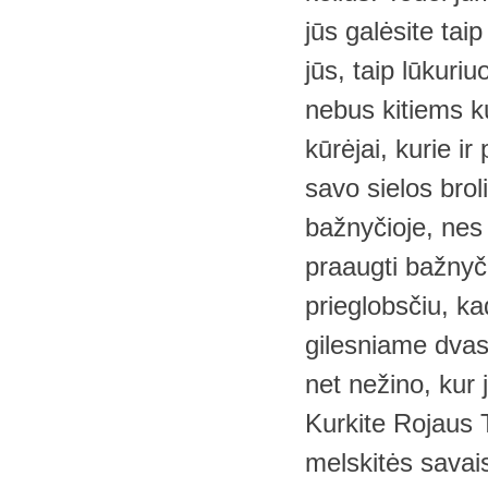
jūs galėsite taip
jūs, taip lūkuriu
nebus kitiems kur
kūrėjai, kurie i
savo sielos bro
bažnyčioje, nes 
praaugti bažnyč
prieglobsčiu, ka
gilesniame dvasi
net nežino, kur 
Kurkite Rojaus T
melskitės savais