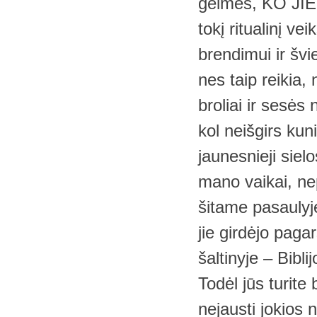
gelmės, KO JIE AT
tokį ritualinį v
brendimui ir švi
nes taip reikia, 
broliai ir sesės
kol neišgirs ku
jaunesnieji sielo
mano vaikai, nep
šitame pasaulyje
jie girdėjo pag
šaltinyje – Biblij
Todėl jūs turite
nejausti jokios