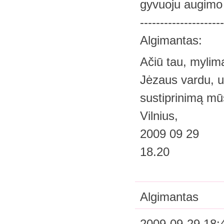
gyvuoju augimo 
---------------------
Algimantas:
Ačiū tau, mylim
Jėzaus vardu, u
sustiprinimą mūs
Vilnius,
2009 09 29
18.20
Algimantas
2009-09-29 18: