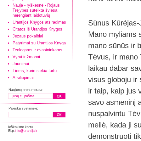
Nauja - ryškesnė - Rojaus
Trejybės suteikta šviesa
nerengiant laidotuvių
Sūnus Kūrėjas-
Urantijos Knygos atsiradimas
Citatos iš Urantijos Knygos
Mano myliams sūna
Jėzaus pokalbiai
Patyrimai su Urantijos Knyga
mano sūnūs ir b
Teologams ir dvasininkams
Tėvus, ir mano 
Vyrui ir žmonai
Jaunimui
laikau dabar sav
Tiems, kurie siekia turtų
Atsiliepimai
visus globoju ir
ir taip, kaip j
Naujienų prenumerata:
savo asmeninį a
Paieška svetainėje:
nuspalvintu Tėv
meilė, kada ji s
Ieškokime kartu
El.p.
info@urantija.lt
demonstruoti tikr