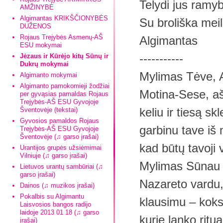
Telydi jus ramy
AMŽINYBĖ
Algimantas KRIKŠČIONYBĖS
Su broliška meil
DUŽENOS
Rojaus Trejybės Asmenų-AŠ
Algimantas
ESU mokymai
-----------
Jėzaus ir Kūrėjo kitų Sūnų ir
Dukrų mokymai
Mylimas Tėve, A
Algimanto mokymai
Algimanto pamokomieji žodžiai
Motina-Sese, aš
per gyvąsias pamaldas Rojaus
Trejybės-AŠ ESU Gyvojoje
keliu ir tiesą sk
Šventovėje (tekstai)
Gyvosios pamaldos Rojaus
garbinu tave iš m
Trejybės-AŠ ESU Gyvojoje
Šventovėje (♫ garso įrašai)
kad būtų tavoji 
Urantijos grupės užsiėmimai
Vilniuje (♫ garso įrašai)
Mylimas Sūnau 
Lietuvos urantų sambūriai (♫
garso įrašai)
Nazareto vardu, 
Dainos (♫ muzikos įrašai)
Pokalbis su Algimantu
klausimu – koks 
Laisvosios bangos radijo
laidoje 2013 01 18 (♫ garso
kurie lanko ritu
įrašai)