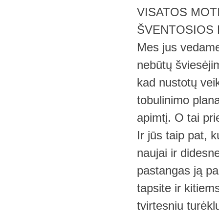
VISATOS MOTI
ŠVENTOSIOS 
Mes jus vedame t
nebūtų šviesėjim
kad nustotų vei
tobulinimo plana
apimtį. O tai pr
Ir jūs taip pat, 
naujai ir didesn
pastangas ją pas
tapsite ir kitiem
tvirtesniu turėkl