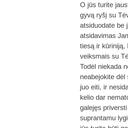
O jūs turite jau
gyvą ryšį su Tė
atsiduodate be j
atsidavimas Jam,
tiesą ir kūrinij
veiksmais su Tė
Todėl niekada ne
neabejokite dėl 
juo eiti, ir nesid
kelio dar nemato
galejęs priversti
suprantamu lygiu