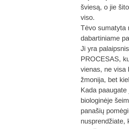
šviesą, o jie ši
viso.
Tėvo sumatyta me
dabartiniame pa
Ji yra palaipsnis
PROCESAS, kuri
vienas, ne visa
žmonija, bet ki
Kada paaugate j
biologinėje šeim
panašių pomėgių
nusprendžiate, 