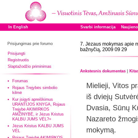
In English
Svarbi informacija
Naujien
Prisijungimas prie forumo
7. Jėzaus mokymas apie mūs
bažnyčią, 2009 09 29
Prisijungti
Registruotis
Slaptažodžio priminimas
|
Ankstesnis dokumentas
Kita
Forumas
Mielieji, Vitos 
Rojaus Trejybės simbolio
kilmė
iš dviejų Sutvėr
Kur įsigyti apreiškimus
URANTIJOS KNYGA, Rojaus
Dvasia, Sūnų Kū
Trejybė AKIMIRKOS
AMŽINYBĖ, ir Jėzus Kristus
Nazareto žmogiš
KALBU JUMS VĖL?+
Jėzus Kristus KALBU JUMS
mokymą.
VĖL
Rojaus Trejybė AKIMIRKOS