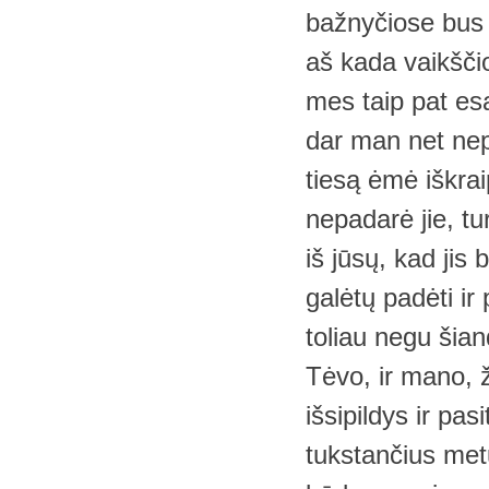
bažnyčiose bus v
aš kada vaikščio
mes taip pat es
dar man net nep
tiesą ėmė iškrai
nepadarė jie, tur
iš jūsų, kad jis
galėtų padėti ir 
toliau negu šian
Tėvo, ir mano, ž
išsipildys ir pas
tukstančius met