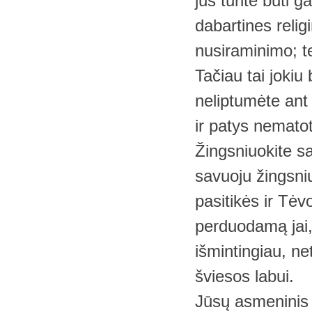
jūs turite būti 
dabartines relig
nusiraminimo; te
Tačiau tai jokiu
neliptumėte ant 
ir patys nemato
Žingsniuokite s
savuoju žingsniu,
pasitikės ir Tėv
perduodamą jai, k
išmintingiau, ne
šviesos labui.
Jūsų asmeninis 