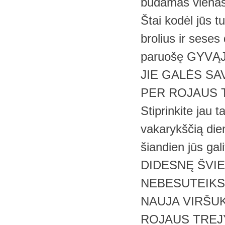
būdamas vienas i
Štai kodėl jūs tu
brolius ir seses 
paruošę GYV
JIE GALĖS SA
PER ROJAUS T
Stiprinkite jau 
vakarykščią dien
šiandien jūs gal
DIDESNĘ ŠVIES
NEBESUTEIKS 
NAUJA VIRŠUK
ROJAUS TREJY