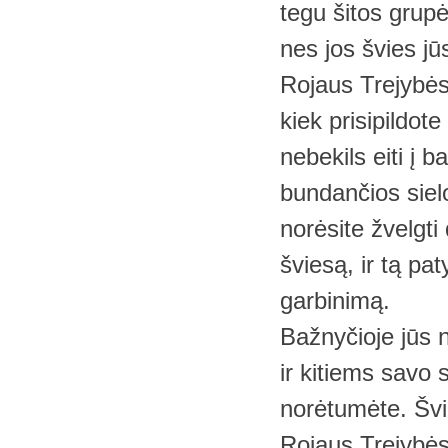
tegu šitos grup
nes jos švies jū
Rojaus Trejybės
kiek prisipildot
nebekils eiti į b
bundančios siel
norėsite žvelgti 
šviesą, ir tą pa
garbinimą.
Bažnyčioje jūs n
ir kitiems savo 
norėtumėte. Švi
Rojaus Trejybės