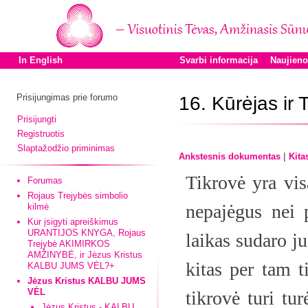
In English
Svarbi informacija
Naujien
Prisijungimas prie forumo
16. Kūrėjas ir 
Prisijungti
Registruotis
Slaptažodžio priminimas
|
Ankstesnis dokumentas
Kita
Tikrovė yra vis
Forumas
Rojaus Trejybės simbolio
nepajėgus nei p
kilmė
Kur įsigyti apreiškimus
URANTIJOS KNYGA, Rojaus
laikas sudaro j
Trejybė AKIMIRKOS
AMŽINYBĖ, ir Jėzus Kristus
kitas per tam ti
KALBU JUMS VĖL?+
Jėzus Kristus KALBU JUMS
VĖL
tikrovė turi tur
Jėzus Kristus - KALBU