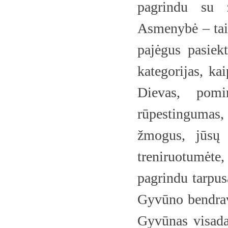
pagrindu su 
Asmenybė – tai 
pajėgus pasiek
kategorijas, ka
Dievas, pomir
rūpestingumas, i
žmogus, jūsų 
treniruotumėte,
pagrindu tarpu
Gyvūno bendrav
Gyvūnas visada