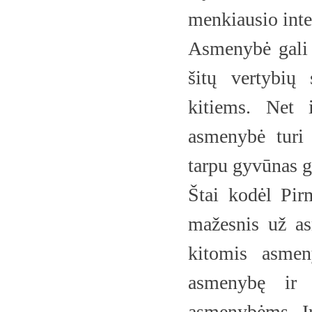
menkiausio int
Asmenybė gali 
šitų vertybių
kitiems. Net 
asmenybė turi 
tarpu gyvūnas g
Štai kodėl Pirm
mažesnis už as
kitomis asmen
asmenybę ir 
asmenybėms. Ir