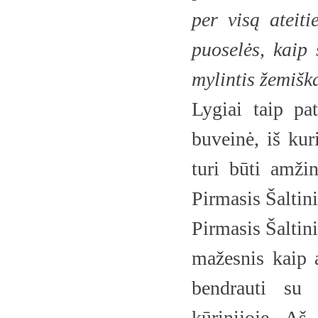
per visą ateiti
puoselės, kaip
mylintis žemiška
Lygiai taip pa
buveinė, iš kur
turi būti amžin
Pirmasis Šaltini
Pirmasis Šaltini
mažesnis kaip 
bendrauti su 
kūrinijoje. Aš