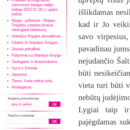
Pokalbis su Algimantu
Laisvosios bangos radijo
laidoje 2013 01 18 (♫ garso
išlikdamas nesik
įrašai)
Nauja - ryškesnė - Rojaus
kad ir Jo veiki
Trejybės suteikta šviesa
nerengiant laidotuvių
savo virpesius,
Urantijos Knygos atsiradimas
Citatos iš Urantijos Knygos
pavadinau jums R
Jėzaus pokalbiai
Patyrimai su Urantijos Knyga
nejudančio Šalt
Teologams ir dvasininkams
Vyrui ir žmonai
būti nesikeičian
Jaunimui
Tiems, kurie siekia turtų
vieta turi būti 
Atsiliepimai
nebūtų judėjimo,
Naujienų prenumerata:
Lygiai taip i
Paieška svetainėje:
pajėgdamas suku