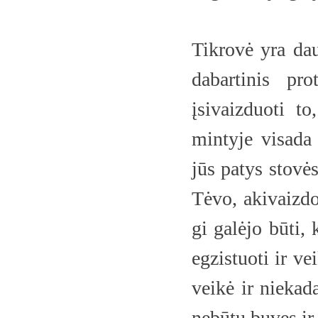
Tikrovė yra da
dabartinis pr
įsivaizduoti t
mintyje visada 
jūs patys stovės
Tėvo, akivaizdoj
gi galėjo būti, 
egzistuoti ir ve
veikė ir niekad
nebūtų buvęs ir