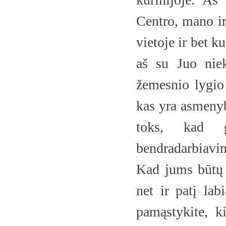
Centro, mano ir
vietoje ir bet k
aš su Juo niek
žemesnio lygio
kas yra asmeny
toks, kad g
bendradarbiavim
Kad jums būtų l
net ir patį lab
pamąstykite, k