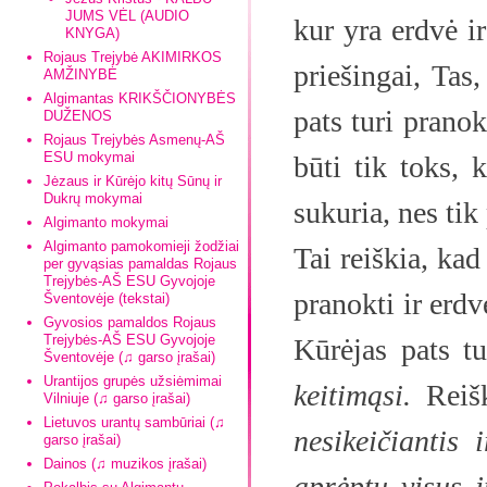
JUMS VĖL (AUDIO
kur yra erdvė ir
KNYGA)
Rojaus Trejybė AKIMIRKOS
priešingai, Tas,
AMŽINYBĖ
Algimantas KRIKŠČIONYBĖS
pats turi pranok
DUŽENOS
Rojaus Trejybės Asmenų-AŠ
ESU mokymai
būti tik toks, k
Jėzaus ir Kūrėjo kitų Sūnų ir
Dukrų mokymai
sukuria, nes tik 
Algimanto mokymai
Algimanto pamokomieji žodžiai
Tai reiškia, kad
per gyvąsias pamaldas Rojaus
Trejybės-AŠ ESU Gyvojoje
pranokti ir erdv
Šventovėje (tekstai)
Gyvosios pamaldos Rojaus
Trejybės-AŠ ESU Gyvojoje
Kūrėjas pats tu
Šventovėje (♫ garso įrašai)
Urantijos grupės užsiėmimai
keitimąsi.
Reišk
Vilniuje (♫ garso įrašai)
Lietuvos urantų sambūriai (♫
nesikeičiantis 
garso įrašai)
Dainos (♫ muzikos įrašai)
aprėptų visus j