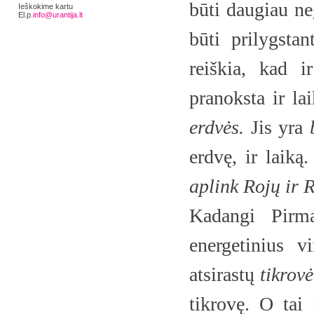
būti daugiau ne
Ieškokime kartu
El.p.
info@urantija.lt
būti prilygstan
reiškia, kad i
pranoksta ir lai
erdvės.
Jis yra
erdvę, ir laiką
aplink Rojų ir R
Kadangi Pirma
energetinius v
atsirastų
tikrovė
tikrovę. O tai