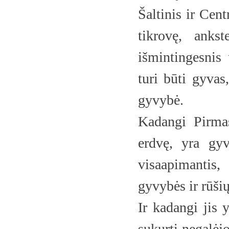
Šaltinis ir Cent
tikrovę, ankst
išmintingesnis 
turi būti gyvas
gyvybė.
Kadangi Pirmas
erdvę, yra gyv
visaapimantis,
gyvybės ir rūšių
Ir kadangi jis 
sukurti negalėjo