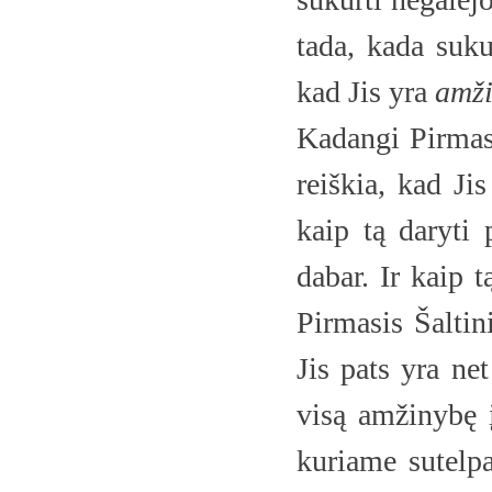
tada, kada suku
kad Jis yra
amži
Kadangi Pirmasi
reiškia, kad Ji
kaip tą daryti 
dabar. Ir kaip t
Pirmasis Šaltin
Jis pats yra ne
visą amžinybę į 
kuriame sutelpa