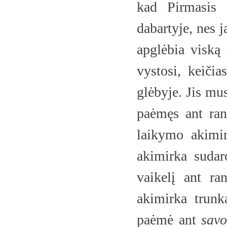
kad Pirmasis Š
dabartyje, nes j
apglėbia viską 
vystosi, keiči
glėbyje. Jis mus
paėmęs ant ran
laikymo akimir
akimirka sudar
vaikelį ant ra
akimirka trunk
paėmė ant
savo