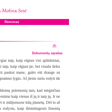
Rėmimas
Dokumentų sąrašas
iai taip, kaip elgiasi visi aplinkiniai,
taip, kaip elgiasi jie, bet visada lieku
kti paskui mane, galės eiti drauge su
pratimo lygio. Aš jiems turiu rodyti tik
pildomų priemonių tam, kad mėginčiau
nimu kaip vienas iš jų ir tarp jų. Ir ne
bet ir milijonuose kitų planetų. Dėl to aš
u rodysiu, kaip išmintingesni žmonių