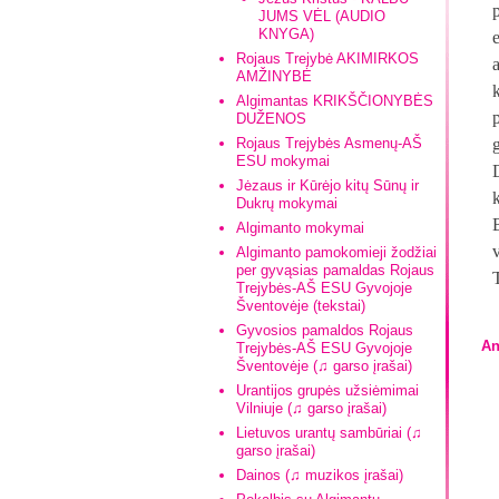
JUMS VĖL (AUDIO
KNYGA)
Rojaus Trejybė AKIMIRKOS
AMŽINYBĖ
Algimantas KRIKŠČIONYBĖS
DUŽENOS
Rojaus Trejybės Asmenų-AŠ
ESU mokymai
Jėzaus ir Kūrėjo kitų Sūnų ir
Dukrų mokymai
Algimanto mokymai
Algimanto pamokomieji žodžiai
per gyvąsias pamaldas Rojaus
Trejybės-AŠ ESU Gyvojoje
Šventovėje (tekstai)
Gyvosios pamaldos Rojaus
An
Trejybės-AŠ ESU Gyvojoje
Šventovėje (♫ garso įrašai)
Urantijos grupės užsiėmimai
Vilniuje (♫ garso įrašai)
Lietuvos urantų sambūriai (♫
garso įrašai)
Dainos (♫ muzikos įrašai)