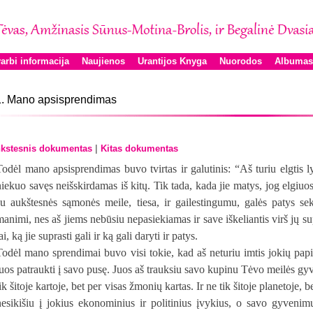
arbi informacija
Naujienos
Urantijos Knyga
Nuorodos
Albumas
. Mano apsisprendimas
|
kstesnis dokumentas
Kitas dokumentas
Todėl mano apsisprendimas buvo tvirtas ir galutinis: “Aš turiu elgtis lyg
niekuo savęs neišskirdamas iš kitų. Tik tada, kada jie matys, jog elgiuosi 
su aukštesnės sąmonės meile, tiesa, ir gailestingumu, galės patys se
manimi, nes aš jiems nebūsiu nepasiekiamas ir save iškeliantis virš jų su
ai, ką jie suprasti gali ir ką gali daryti ir patys.
Todėl mano sprendimai buvo visi tokie, kad aš neturiu imtis jokių pa
juos patraukti į savo pusę. Juos aš trauksiu savo kupinu Tėvo meilės gyve
ik šitoje kartoje, bet per visas žmonių kartas. Ir ne tik šitoje planetoje, 
nesikišiu į jokius ekonominius ir politinius įvykius, o savo gyvenim