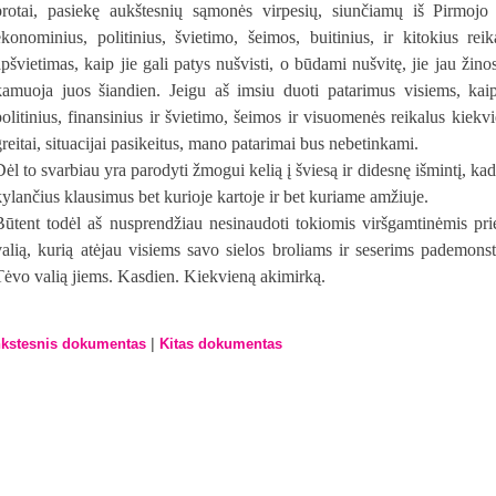
protai, pasiekę aukštesnių sąmonės virpesių, siunčiamų iš Pirmojo Š
ekonominius, politinius, švietimo, šeimos, buitinius, ir kitokius re
apšvietimas, kaip jie gali patys nušvisti, o būdami nušvitę, jie jau žino
kamuoja juos šiandien. Jeigu aš imsiu duoti patarimus visiems, kai
politinius, finansinius ir švietimo, šeimos ir visuomenės reikalus kiekvi
greitai, situacijai pasikeitus, mano patarimai bus nebetinkami.
Dėl to svarbiau yra parodyti žmogui kelią į šviesą ir didesnę išmintį, kad
kylančius klausimus bet kurioje kartoje ir bet kuriame amžiuje.
Būtent todėl aš nusprendžiau nesinaudoti tokiomis viršgamtinėmis pr
valią, kurią atėjau visiems savo sielos broliams ir seserims pademonst
Tėvo valią jiems. Kasdien. Kiekvieną akimirką.
|
kstesnis dokumentas
Kitas dokumentas