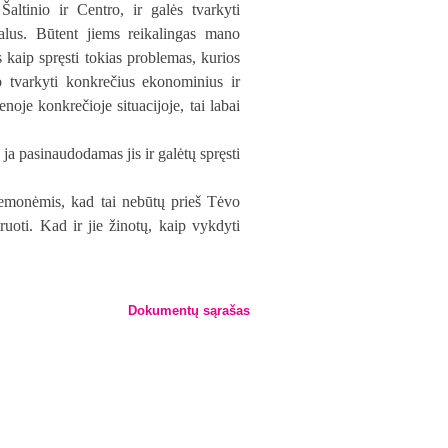
altinio ir Centro, ir galės tvarkyti
ikalus. Būtent jiems reikalingas mano
s kaip spręsti tokias problemas, kurios
p tvarkyti konkrečius ekonominius ir
enoje konkrečioje situacijoje, tai labai
 ja pasinaudodamas jis ir galėtų spręsti
iemonėmis, kad tai nebūtų prieš Tėvo
ruoti. Kad ir jie žinotų, kaip vykdyti
Dokumentų sąrašas