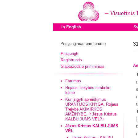
In English
Sv
Prisijungimas prie forumo
31
Prisijungti
Registruotis
An
Slaptažodžio priminimas
Forumas
Rojaus Trejybės simbolio
kilmė
Kur įsigyti apreiškimus
t
URANTIJOS KNYGA, Rojaus
Trejybė AKIMIRKOS
AMŽINYBĖ, ir Jėzus Kristus
KALBU JUMS VĖL?+
Jėzus Kristus KALBU JUMS
t
VĖL
Jėzus Kristus - KALBU