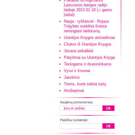
Pokalbis su Algimantu
Laisvosios bangos radijo
laidoje 2013 01 18 (♫ garso
įrašai)
Nauja - ryškesnė - Rojaus
Trejybės suteikta šviesa
nerengiant laidotuvių
Urantijos Knygos atsiradimas
Citatos iš Urantijos Knygos
Jėzaus pokalbiai
Patyrimai su Urantijos Knyga
Teologams ir dvasininkams
Vyrui ir žmonai
Jaunimui
Tiems, kurie siekia turtų
Atsiliepimai
Naujienų prenumerata:
Paieška svetainėje: